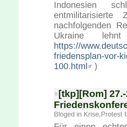
Indonesien s
entmilitarisier
nachfolgenden Re
Ukraine lehn
https://www.deutsc
friedensplan-vor-
100.html
)
[tkp][Rom] 27.-
Friedenskonfer
Bloged in
Krise
,
Protest
b
Für einen echte