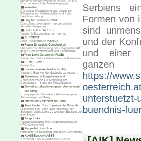
profitorientierten Ökonomie befasst; ATTAC-
Graz ist eine lokale Aktivistengruppe
Serbiens ei
ausreißer
Die grazer Wandzeitung des Verein zur
Förderung von Medienvielfalt und freier
Formen von i
Berichterstattung
Blog für Science & Politik
Darstellung alternativer Interpretationen
aktueller Ereignisse
sind unmens
EPICENTER.WORKS
Verein für Datenschutz im Internet
EUROEXIT
und der Konfr
Linke, eurokritische Initiative
Forum für soziale Gerechtigkeit
Plattform zur Aktivierung der Zivilgesellschaft
und einer g
gegen Demokratieverlust und Sozialabbau
Freie Linke Österreich (FLOE)
Zusammenschluss linksorientierter Menschen
ganze
FUNKE Graz
Funke Graz
Für ein unverwechselbares Graz
https://www.
Versuch, Graz vor der Baulobby zu retten ..
Gemeingut in BürgerInnenhand
Deutscher Verein zur Sicherung des
Gemeinguts – Stopp der Privatisierung
oesterreich.at
Gewerkschafter/Innen gegen Atomenergie
und Krieg
Homepage der Gewerkschafter/Innen gegen
unterstuetzt-
Atomenergie und Krieg
Internatinal Zeitschrift für Politik
Jean Ziegler: Das Imperium der Schande
buendnis-fuer
Leseprobe zum Buch „Das Imperium der
Schande“ sowie Links zu weiteren Büchern von
jean Ziegler
Junge Linke
Parteiunabhängige linke Jugendorganisation;
KPÖ-nahestehend
KlappeAuf: Kurzfilme
Kurzfülme für Solidarität und gegen Verhetzung
[AIK] News
KLASSEgegenKLASSE
Nachrichten der revolutionären Linken