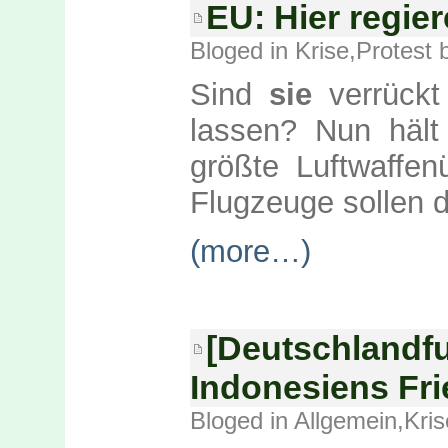
EU: Hier regie
Bloged in
Krise
,
Protest
b
Sind
sie
verrück
lassen? Nun hält
größte Luftwaffen
Flugzeuge sollen d
(more…)
[Deutschlandfu
Indonesiens Fr
Bloged in
Allgemein
,
Kris