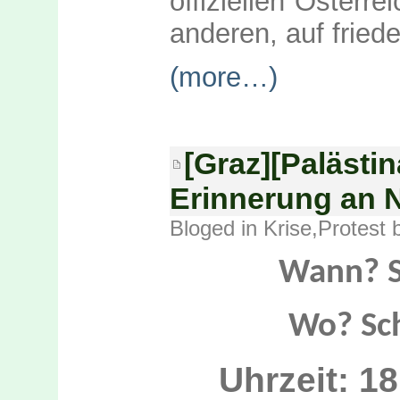
offiziellen Österr
anderen, auf frie
(more…)
[Graz][Palästina
Erinnerung an 
Bloged in
Krise
,
Protest
b
Wann? So
Wo? Sch
Uhrzeit: 18