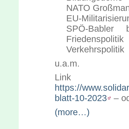
NATO Großman
EU-Militarisieru
SPÖ-Babler 
Friedenspolitik
Verkehrspolitik
u.a.m.
Link zu
https://www.solida
blatt-10-2023
– od
(more…)