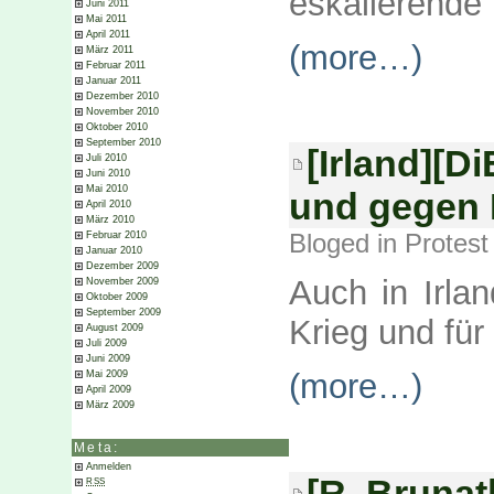
eskalierende
Juni 2011
Mai 2011
April 2011
(more…)
März 2011
Februar 2011
Januar 2011
Dezember 2010
November 2010
Oktober 2010
September 2010
[Irland][D
Juli 2010
Juni 2010
Mai 2010
und gegen M
April 2010
März 2010
Bloged in
Protest
Februar 2010
Januar 2010
Dezember 2009
Auch in Irla
November 2009
Oktober 2009
September 2009
Krieg und für 
August 2009
Juli 2009
Juni 2009
(more…)
Mai 2009
April 2009
März 2009
Meta:
Anmelden
[R. Brunat
RSS