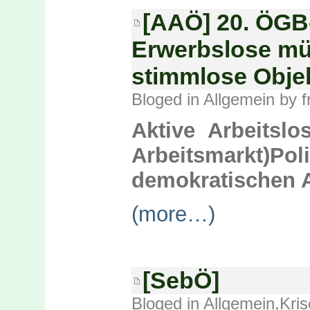
[AAÖ] 20. ÖG
Erwerbslose mü
stimmlose Obje
Bloged in
Allgemein
by f
Aktive Arbeitslos
Arbeitsmarkt)P
demokratischen 
(more…)
[SebÖ]
Bloged in
Allgemein
,
Kris