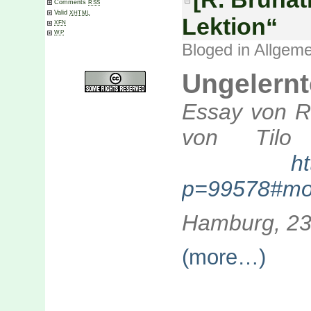
Comments
RSS
Valid
XHTML
Lektion“
XFN
WP
Bloged in
Allgeme
Ungelernt
Essay von Ra
von Tilo 
h
p=99578#mo
Hamburg, 23
(more…)