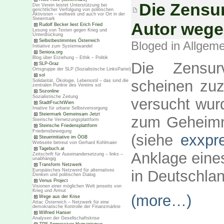
Die Zensu
Der Verein leistet Unterstützung bei
gerichtlicher Verfolgung von politischen
Aktivisten – weltweit und auch vor Ort in der
Steiermark
Autor wege
Rudolf Becker liest Erich Fried
Lesung von Texten gegen Krieg und
Unterdrückung
Selbstbestimmtes Österreich
Bloged in
Allgeme
Initiative zum Systemwandel
Seniora.org
Blog über Erziehung – Ethik – Politik
Die Zensur
SLP-Graz
Ortsgruppe der SLP (Sozialistische LinksPartei)
sol
scheinen zu
Solidarität, Ökologie, Lebensstil – das sind die
zentralen Punkte des Vereins sol
Sozonline
Sozialistische Zeitung
versucht wur
StadtFruchtWien
Iniative für urbane Selbstversorgung
Steiermark Gemeinsam Jetzt
zum Geheimn
Steirische Vernetzungsplattform
Steirische Friedensplattform
Friedensbewegung
(siehe
exxpr
Steuerinitiative im ÖGB
Webseite betreut von Gerhard Kohlmaier
Tagebuch.at
Anklage eine
Zeitschrift für Auseinandersetzung – links –
unabhängig
Transform Netzwerk
Europäisches Netzwerd für alternatives
in Deutschlan
Denken und politischen Dialog
Venus Project
Visionen einer möglichen Welt jenseits von
Krieg und Armut
(more…)
Wege aus der Krise
Attac Österreich – Netzwerk für eine
demokratische Kontrolle der Finanzmärkte
Wilfried Hanser
Analysen der Gesellschaftskrise