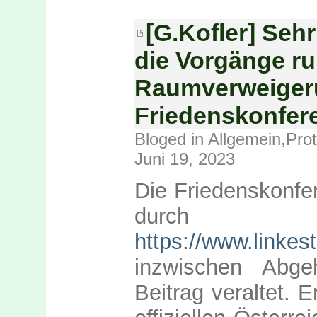
[G.Kofler] Seh
die Vorgänge r
Raumverweigeru
Friedenskonfer
Bloged in
Allgemein
,
Prot
Juni 19, 2023
Die Friedenskonfe
durch Ins
https://www.linkes
inzwischen Abge
Beitrag veraltet. E