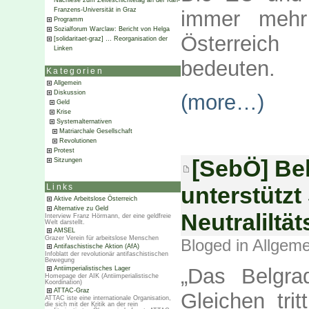
Nachlese zum Zeiteschichtetag an der Karl-
Franzens-Universität in Graz
immer mehr
Programm
Sozialforum Warclaw: Bericht von Helga
Österreich 
[solidaritaet-graz] … Reorganisation der
Linken
bedeuten.
Kategorien
Allgemein
Diskussion
(more…)
Geld
Krise
Systemalternativen
Matriarchale Gesellschaft
Revolutionen
Protest
[SebÖ] Be
Sitzungen
unterstütz
Links
Aktive Arbeitslose Österreich
Alternative zu Geld
Neutraliltät
Interview Franz Hörmann, der eine geldfreie
Welt darstellt.
AMSEL
Grazer Verein für arbeitslose Menschen
Bloged in
Allgeme
Antifaschistische Aktion (AfA)
Infoblatt der revolutionär antifaschistischen
Bewegung
„Das Belgra
Antiimperialistisches Lager
Homepage der AIK (Antiimperialistische
Koordination)
ATTAC-Graz
Gleichen trit
ATTAC iste eine internationale Organisation,
die sich mit der Kritik an der rein