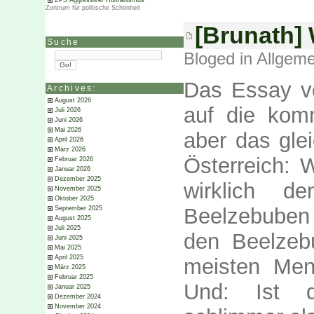
ZPS Aggressiver Humanismus
Zentrum für politische Schönheit
[Brunath]
Suche
Bloged in
Allgeme
Das Essay vo
Archives:
August 2026
auf die kom
Juli 2026
Juni 2026
Mai 2026
aber das gle
April 2026
März 2026
Österreich: 
Februar 2026
Januar 2026
Dezember 2025
wirklich 
November 2025
Oktober 2025
Beelzebuben
September 2025
August 2025
Juli 2025
den Beelzeb
Juni 2025
Mai 2025
April 2025
meisten Men
März 2025
Februar 2025
Und: Ist d
Januar 2025
Dezember 2024
November 2024