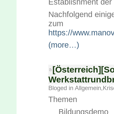
Establishment der
Nachfolgend einig
zum gan
https://www.manov
(more…)
[Österreich][So
Werkstattrundbr
Bloged in
Allgemein
,
Kris
Themen
Bildungsdemo