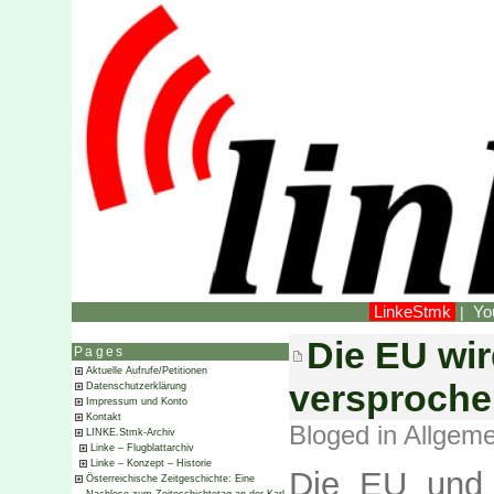
LinkeStmk
Yo
|
Die EU wi
Pages
Aktuelle Aufrufe/Petitionen
versproche
Datenschutzerklärung
Impressum und Konto
Kontakt
Bloged in
Allgeme
LINKE.Stmk-Archiv
Linke – Flugblattarchiv
Linke – Konzept – Historie
Die EU und
Österreichische Zeitgeschichte: Eine