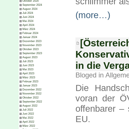
schlimmer als
Oktober 2024
September 2024
August 2024
(more…)
Juli 2024
Juni 2024
Mai 2024
April 2024
März 2024
Februar 2024
Januar 2024
[Österreic
Dezember 2023
November 2023
Oktober 2023
Konservativ
September 2023
August 2023
Juli 2023
in die Verg
Juni 2023
Mai 2023
Bloged in
Allgeme
April 2023
März 2023
Februar 2023
Die Handschr
Januar 2023
Dezember 2022
November 2022
voran der ÖV
Oktober 2022
September 2022
offenbarer – 
August 2022
Juli 2022
Juni 2022
EU.
Mai 2022
April 2022
März 2022