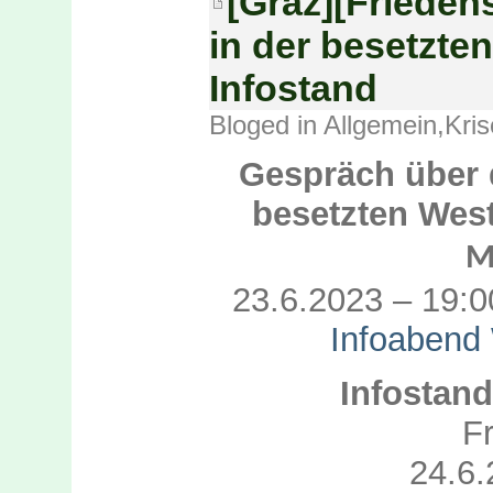
[Graz][Frieden
in der besetzte
Infostand
Bloged in
Allgemein
,
Kris
Gespräch über 
besetzten Wes
M
23.6.2023 – 19:0
Infoabend
Infostan
Fr
24.6.