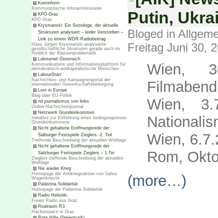
Kominform
Kommunistische Inforamtionsseite
Putin, Ukra
KPÖ-Graz
KPÖ Graz
Krysmanski: Ein Soziologe, der aktuelle
Bloged in
Allgeme
Strukturen analysiert – leider Verstorben –
Link zu einem WDR-Radiobeitrag
Freitag Juni 30, 
Hans Jürgen Krysmanski analysierte
gesellschaftliche Strukturen gerade auch im
Hinblick der Klassenproblematik
Labournet Österreich
Wien, 30
Kommunikations und Informationsplattform für
demokratisch-antikapitalistische Menschen
LabourStart
Nachrichten- und Kampagnenportal der
Filmabend
internationalen Gewerkschaftsbewegung
Lost in Europe
Blog über EU-Politik
Wien, 3.7
nd journalismus von links
Online-Nachrichtenjournal
Netzwerk Grundeinkommen
Nationali
Initiative zur Einführung eines bedingungslosen
Grundeinkommens
Nicht gehaltene Eröffnungsrede der
Wien, 6.7.
Salburger Festspiele Zieglers -2. Teil
Treffende Beschreibung der aktuellen Weltlage
Nicht gehaltene Eröffnungsrede der
Rom, Okto
Salzburger Festspiele Zieglers – 1.Tei
Zieglers treffende Beschreibung der aktuellen
Weltlage
Nie wieder Krieg
Homepage der Antikriegsaktion von Sahra
(more…)
Wagenknecht
Palästina Solidarität
Homepage der Palästina Solidarität
Radio Helsinki
Freies Radio aus Graz
Realraum R3
Hackerspace in Graz
Rote Hilfe (Steiermark)