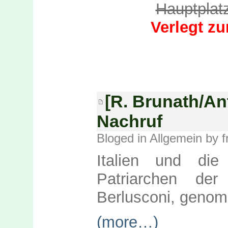
Hauptplat
Verlegt zu
[R. Brunath/Ant
Nachruf
Bloged in
Allgemein
by f
Italien und di
Patriarchen der 
Berlusconi, geno
(more…)