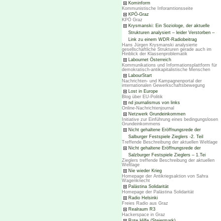
Kominform
Kommunistische Inforamtionsseite
KPÖ-Graz
KPÖ Graz
Krysmanski: Ein Soziologe, der aktuelle
Strukturen analysiert – leider Verstorben –
Link zu einem WDR-Radiobeitrag
Hans Jürgen Krysmanski analysierte
gesellschaftliche Strukturen gerade auch im
Hinblick der Klassenproblematik
Labournet Österreich
Kommunikations und Informationsplattform für
demokratisch-antikapitalistische Menschen
LabourStart
Nachrichten- und Kampagnenportal der
internationalen Gewerkschaftsbewegung
Lost in Europe
Blog über EU-Politik
nd journalismus von links
Online-Nachrichtenjournal
Netzwerk Grundeinkommen
Initiative zur Einführung eines bedingungslosen
Grundeinkommens
Nicht gehaltene Eröffnungsrede der
Salburger Festspiele Zieglers -2. Teil
Treffende Beschreibung der aktuellen Weltlage
Nicht gehaltene Eröffnungsrede der
Salzburger Festspiele Zieglers – 1.Tei
Zieglers treffende Beschreibung der aktuellen
Weltlage
Nie wieder Krieg
Homepage der Antikriegsaktion von Sahra
Wagenknecht
Palästina Solidarität
Homepage der Palästina Solidarität
Radio Helsinki
Freies Radio aus Graz
Realraum R3
Hackerspace in Graz
Rote Hilfe (Steiermark)