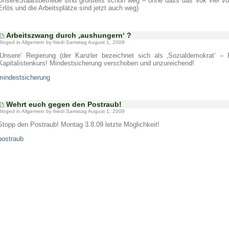
UnsereStaatsbetriebe sind großteils schon weg – ohne dass das Vok viel v
Erlös und die Arbeitsplätze sind jetzt auch weg)
Arbeitszwang durch ‚aushungern‘ ?
Bloged in
Allgemein
by friedi Samstag August 1, 2009
‚Unsere‘ Regierung (der Kanzler bezeichnet sich als ‚Sozialdemokrat‘ –
Kapitalistenkurs! Mindestsicherung verschoben und unzureichend!
mindestsicherung
Wehrt euch gegen den Postraub!
Bloged in
Allgemein
by friedi Samstag August 1, 2009
Stopp den Postraub! Montag 3.8.09 letzte Möglichkeit!
postraub