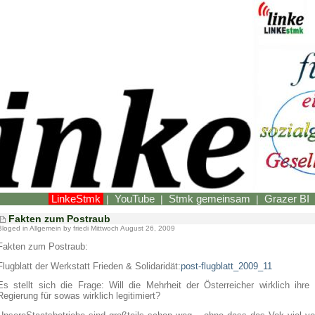
LinkeStmk
YouTube
Stmk gemeinsam
Grazer BI
|
|
|
Fakten zum Postraub
Bloged in
Allgemein
by friedi Mittwoch August 26, 2009
Fakten zum Postraub:
Flugblatt der Werkstatt Frieden & Solidaridät:
post-flugblatt_2009_11
Es stellt sich die Frage: Will die Mehrheit der Österreicher wirklich ihre
Regierung für sowas wirklich legitimiert?