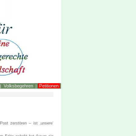
LINKEstmk
Volksbegehren
Petitionen
|
|
 Post zerstören – ist ‚unsere‘