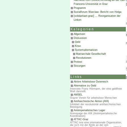
Nachlese zum Zeiteschichtetag an der Karl-
Franzens-Universität in Graz
Programm
Sozialforum Warclaw: Bericht von Helga
[solidaritaet-graz] … Reorganisation der
Linken
Kategorien
Allgemein
Diskussion
Geld
Krise
Systemalternativen
Matriarchale Gesellschaft
Revolutionen
Protest
Sitzungen
Links
Aktive Arbeitslose Österreich
Alternative zu Geld
Interview Franz Hörmann, der eine geldfreie
Welt darstellt.
AMSEL
Grazer Verein für arbeitslose Menschen
Antifaschistische Aktion (AfA)
Infoblatt der revolutionär antifaschistischen
Bewegung
Antiimperialistisches Lager
Homepage der AIK (Antiimperialistische
Koordination)
ATTAC-Graz
ATTAC iste eine internationale Organisation,
die sich mit der Kritik an der rein