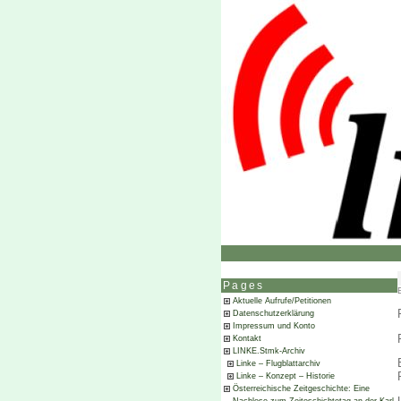
Pages
Aktuelle Aufrufe/Petitionen
Datenschutzerklärung
Impressum und Konto
Kontakt
LINKE.Stmk-Archiv
Linke – Flugblattarchiv
Linke – Konzept – Historie
Österreichische Zeitgeschichte: Eine