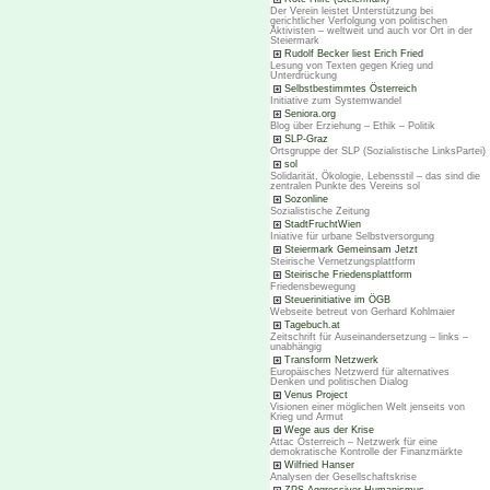
Der Verein leistet Unterstützung bei
gerichtlicher Verfolgung von politischen
Aktivisten – weltweit und auch vor Ort in der
Steiermark
Rudolf Becker liest Erich Fried
Lesung von Texten gegen Krieg und
Unterdrückung
Selbstbestimmtes Österreich
Initiative zum Systemwandel
Seniora.org
Blog über Erziehung – Ethik – Politik
SLP-Graz
Ortsgruppe der SLP (Sozialistische LinksPartei)
sol
Solidarität, Ökologie, Lebensstil – das sind die
zentralen Punkte des Vereins sol
Sozonline
Sozialistische Zeitung
StadtFruchtWien
Iniative für urbane Selbstversorgung
Steiermark Gemeinsam Jetzt
Steirische Vernetzungsplattform
Steirische Friedensplattform
Friedensbewegung
Steuerinitiative im ÖGB
Webseite betreut von Gerhard Kohlmaier
Tagebuch.at
Zeitschrift für Auseinandersetzung – links –
unabhängig
Transform Netzwerk
Europäisches Netzwerd für alternatives
Denken und politischen Dialog
Venus Project
Visionen einer möglichen Welt jenseits von
Krieg und Armut
Wege aus der Krise
Attac Österreich – Netzwerk für eine
demokratische Kontrolle der Finanzmärkte
Wilfried Hanser
Analysen der Gesellschaftskrise