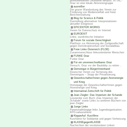
profitorientierten Ökonomie befasst; ATTAC-
Graz ist eine lokale Aktivistengruppe
ausreißer
Die grazer Wandzeitung des Verein zur
Förderung von Medienvielfalt und freier
Berichterstattung
Blog für Science & Politik
Darstellung alternativer Interpretationen
aktueller Ereignisse
EPICENTER.WORKS
Verein für Datenschutz im Internet
EUROEXIT
Linke, eurokritische Initiative
Forum für soziale Gerechtigkeit
Plattform zur Aktivierung der Zivilgesellschaft
gegen Demokratieverlust und Sozialabbau
Freie Linke Österreich (FLOE)
Zusammenschluss linksorientierter Menschen
FUNKE Graz
Funke Graz
Für ein unverwechselbares Graz
Versuch, Graz vor der Baulobby zu retten ..
Gemeingut in BürgerInnenhand
Deutscher Verein zur Sicherung des
Gemeinguts – Stopp der Privatisierung
Gewerkschafter/Innen gegen Atomenergie
und Krieg
Homepage der Gewerkschafter/Innen gegen
Atomenergie und Krieg
Internatinal Zeitschrift für Politik
Jean Ziegler: Das Imperium der Schande
Leseprobe zum Buch „Das Imperium der
Schande“ sowie Links zu weiteren Büchern von
jean Ziegler
Junge Linke
Parteiunabhängige linke Jugendorganisation;
KPÖ-nahestehend
KlappeAuf: Kurzfilme
Kurzfülme für Solidarität und gegen Verhetzung
KLASSEgegenKLASSE
Nachrichten der revolutionären Linken