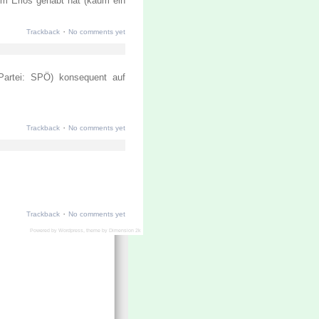
om Erlös gehabt hat (kaum ein
·
Trackback
No comments yet
 Partei: SPÖ) konsequent auf
·
Trackback
No comments yet
·
Trackback
No comments yet
Powered by
Wordpress
, theme by
Dimension 2k