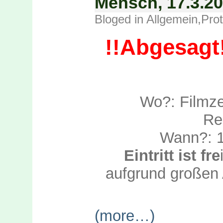
Mensch, 17.3.2
Bloged in
Allgemein
,
Prot
!!Abgesagt
Wo?: Filmz
Re
Wann?:
Eintritt ist fre
aufgrund großen
(more…)