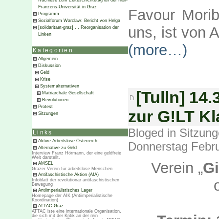
Nachlese zum Zeiteschichtetag an der Karl-
Franzens-Universität in Graz
Favour Mori
Programm
Sozialforum Warclaw: Bericht von Helga
uns, ist von 
[solidaritaet-graz] … Reorganisation der
Linken
(more…)
Kategorien
Allgemein
Diskussion
Geld
Krise
Systemalternativen
[Tulln] 14
Matriarchale Gesellschaft
Revolutionen
Protest
zur G!LT K
Sitzungen
Bloged in
Sitzun
Links
Aktive Arbeitslose Österreich
Donnerstag Febru
Alternative zu Geld
Interview Franz Hörmann, der eine geldfreie
Welt darstellt.
Verein „
Gi
AMSEL
Grazer Verein für arbeitslose Menschen
Antifaschistische Aktion (AfA)
Infoblatt der revolutionär antifaschistischen
Bewegung
Antiimperialistisches Lager
Homepage der AIK (Antiimperialistische
Koordination)
ATTAC-Graz
ATTAC iste eine internationale Organisation,
die sich mit der Kritik an der rein