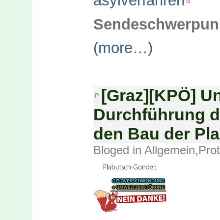
asylverfahren
Sendeschwerpunk
(more…)
[Graz][KPÖ] Un
Durchführung d
den Bau der Pl
Bloged in
Allgemein
,
Prot