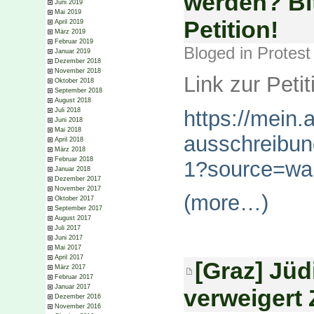
werden? Bit
Juni 2019
Mai 2019
Petition!
April 2019
März 2019
Februar 2019
Bloged in
Protest
Januar 2019
Dezember 2018
November 2018
Link zur Petit
Oktober 2018
September 2018
August 2018
https://mein.a
Juli 2018
Juni 2018
Mai 2018
ausschreibun
April 2018
März 2018
Februar 2018
1?source=wa
Januar 2018
Dezember 2017
November 2017
(more…)
Oktober 2017
September 2017
August 2017
Juli 2017
Juni 2017
Mai 2017
April 2017
[Graz] Jü
März 2017
Februar 2017
Januar 2017
verweigert
Dezember 2016
November 2016