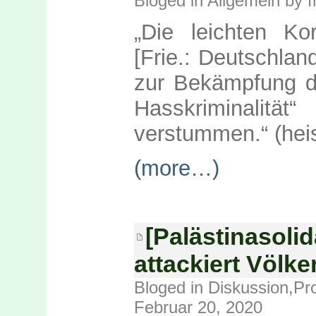
Bloged in
Allgemein
by f
„Die leichten Ko
[Frie.: Deutschlan
zur Bekämpfung d
Hasskriminalitä
verstummen.“ (hei
(more…)
[Palästinasolid
attackiert Völk
Bloged in
Diskussion
,
Pr
Februar 20, 2020