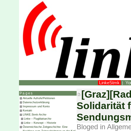
LinkeStmk
Yo
|
[Graz][Rad
Pages
Aktuelle Aufrufe/Petitionen
Solidarität 
Datenschutzerklärung
Impressum und Konto
Kontakt
Sendungsm
LINKE.Stmk-Archiv
Linke – Flugblattarchiv
Linke – Konzept – Historie
Bloged in
Allgeme
Österreichische Zeitgeschichte: Eine