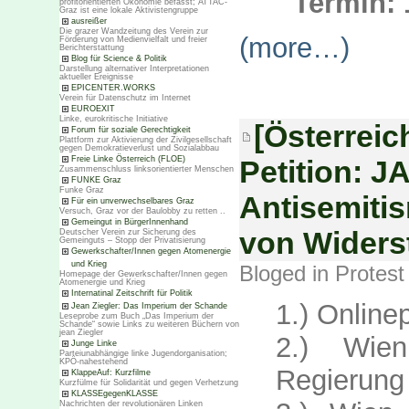
Termin: 
profitorientierten Ökonomie befasst; ATTAC-
Graz ist eine lokale Aktivistengruppe
ausreißer
Die grazer Wandzeitung des Verein zur
(more…)
Förderung von Medienvielfalt und freier
Berichterstattung
Blog für Science & Politik
Darstellung alternativer Interpretationen
aktueller Ereignisse
EPICENTER.WORKS
Verein für Datenschutz im Internet
EUROEXIT
Linke, eurokritische Initiative
[Österreich
Forum für soziale Gerechtigkeit
Plattform zur Aktivierung der Zivilgesellschaft
gegen Demokratieverlust und Sozialabbau
Petition: J
Freie Linke Österreich (FLOE)
Zusammenschluss linksorientierter Menschen
FUNKE Graz
Funke Graz
Antisemitis
Für ein unverwechselbares Graz
Versuch, Graz vor der Baulobby zu retten ..
Gemeingut in BürgerInnenhand
von Widers
Deutscher Verein zur Sicherung des
Gemeinguts – Stopp der Privatisierung
Gewerkschafter/Innen gegen Atomenergie
und Krieg
Bloged in
Protest
Homepage der Gewerkschafter/Innen gegen
Atomenergie und Krieg
Internatinal Zeitschrift für Politik
1.) Onlinep
Jean Ziegler: Das Imperium der Schande
Leseprobe zum Buch „Das Imperium der
Schande“ sowie Links zu weiteren Büchern von
jean Ziegler
2.) Wien
Junge Linke
Parteiunabhängige linke Jugendorganisation;
KPÖ-nahestehend
Regierung
KlappeAuf: Kurzfilme
Kurzfülme für Solidarität und gegen Verhetzung
KLASSEgegenKLASSE
Nachrichten der revolutionären Linken