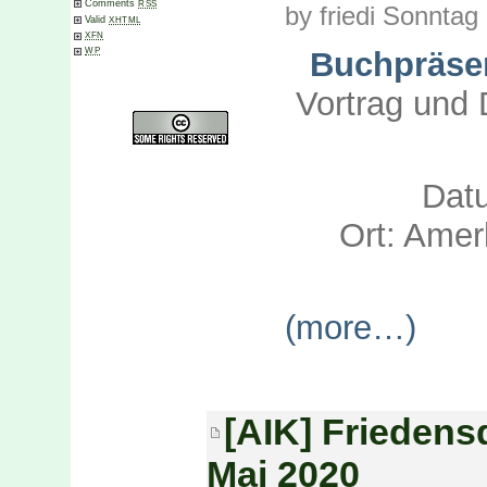
Comments
RSS
by friedi Sonntag
Valid
XHTML
XFN
WP
Buchpräse
Vortrag und 
Dat
Ort: Amer
(more…)
[AIK] Friedens
Mai 2020