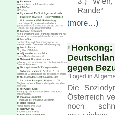
3.) Wien
Kominform
Kommunistische Inforamtionsseite
Rande“
KPÖ-Graz
KPÖ Graz
Krysmanski: Ein Soziologe, der aktuelle
Strukturen analysiert – leider Verstorben –
(more…)
Link zu einem WDR-Radiobeitrag
Hans Jürgen Krysmanski analysierte
gesellschaftliche Strukturen gerade auch im
Hinblick der Klassenproblematik
Labournet Österreich
Kommunikations und Informationsplattform für
demokratisch-antikapitalistische Menschen
LabourStart
Nachrichten- und Kampagnenportal der
Honkong: 
internationalen Gewerkschaftsbewegung
Lost in Europe
Blog über EU-Politik
nd journalismus von links
Deutschlan
Online-Nachrichtenjournal
Netzwerk Grundeinkommen
Initiative zur Einführung eines bedingungslosen
gegen Bez
Grundeinkommens
Nicht gehaltene Eröffnungsrede der
Salburger Festspiele Zieglers -2. Teil
Treffende Beschreibung der aktuellen Weltlage
Bloged in
Allgeme
Nicht gehaltene Eröffnungsrede der
Salzburger Festspiele Zieglers – 1.Tei
Zieglers treffende Beschreibung der aktuellen
Die Soziody
Weltlage
Nie wieder Krieg
Homepage der Antikriegsaktion von Sahra
Österreich v
Wagenknecht
Palästina Solidarität
Homepage der Palästina Solidarität
Radio Helsinki
noch schn
Freies Radio aus Graz
Realraum R3
Hackerspace in Graz
Rote Hilfe (Steiermark)