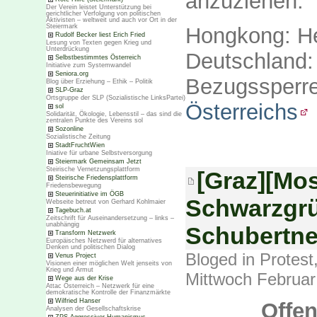
anzuziehen.
Der Verein leistet Unterstützung bei
gerichtlicher Verfolgung von politischen
Aktivisten – weltweit und auch vor Ort in der
Steiermark
Hongkong: He
Rudolf Becker liest Erich Fried
Lesung von Texten gegen Krieg und
Unterdrückung
Deutschlan
Selbstbestimmtes Österreich
Initiative zum Systemwandel
Seniora.org
Bezugssp
Blog über Erziehung – Ethik – Politik
SLP-Graz
Ortsgruppe der SLP (Sozialistische LinksPartei)
Österreichs
sol
Solidarität, Ökologie, Lebensstil – das sind die
zentralen Punkte des Vereins sol
Sozonline
Sozialistische Zeitung
StadtFruchtWien
Iniative für urbane Selbstversorgung
Steiermark Gemeinsam Jetzt
Steirische Vernetzungsplattform
[Graz][Mos
Steirische Friedensplattform
Friedensbewegung
Steuerinitiative im ÖGB
Schwarzgrü
Webseite betreut von Gerhard Kohlmaier
Tagebuch.at
Zeitschrift für Auseinandersetzung – links –
unabhängig
Schubertne
Transform Netzwerk
Europäisches Netzwerd für alternatives
Denken und politischen Dialog
Bloged in
Protest
Venus Project
Visionen einer möglichen Welt jenseits von
Krieg und Armut
Mittwoch Februar
Wege aus der Krise
Attac Österreich – Netzwerk für eine
demokratische Kontrolle der Finanzmärkte
Wilfried Hanser
Offen
Analysen der Gesellschaftskrise