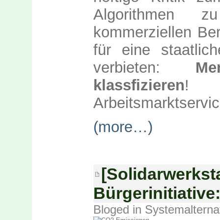
Algorithmen z
kommerziellen Bere
für eine staatlic
verbieten:
Me
klassfizieren
! 
Arbeitsmarktservic
(more…)
[Solidarwerkst
Bürgerinitiative
Bloged in
Systemalterna