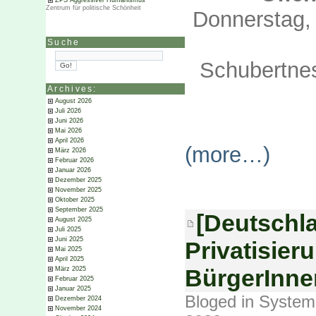
ZPS Aggressiver Humanismus
Zentrum für politische Schönheit
Donnerstag, 
Suche
Schubertnes
Archives:
August 2026
Juli 2026
Juni 2026
Mai 2026
April 2026
(more…)
März 2026
Februar 2026
Januar 2026
Dezember 2025
November 2025
Oktober 2025
September 2025
[Deutschl
August 2025
Juli 2025
Juni 2025
Privatisier
Mai 2025
April 2025
BürgerInn
März 2025
Februar 2025
Januar 2025
Bloged in
Systema
Dezember 2024
November 2024