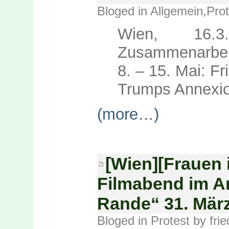
Bloged in
Allgemein
,
Prot
Wien, 16.3.
Zusammenarbei
8. – 15. Mai: F
Trumps Annexion
(more…)
[Wien][Frauen 
Filmabend im A
Rande“ 31. März
Bloged in
Protest
by fri