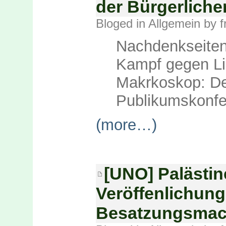
der Bürgerliche
Bloged in
Allgemein
by f
Nachdenkseite
Kampf gegen L
Makrkoskop: De
Publikumskonfer
(more…)
[UNO] Palästin
Veröffenlichung
Besatzungsmac