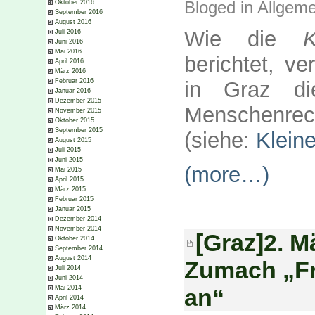
Bloged in
Allgeme
Oktober 2016
September 2016
August 2016
Wie die
K
Juli 2016
Juni 2016
Mai 2016
berichtet, v
April 2016
März 2016
in Graz di
Februar 2016
Januar 2016
Dezember 2015
Menschenrec
November 2015
Oktober 2015
September 2015
(siehe:
Klein
August 2015
Juli 2015
Juni 2015
(more…)
Mai 2015
April 2015
März 2015
Februar 2015
Januar 2015
Dezember 2014
November 2014
[Graz]2. M
Oktober 2014
September 2014
August 2014
Zumach „Fri
Juli 2014
Juni 2014
an“
Mai 2014
April 2014
März 2014