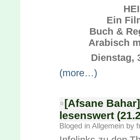
HE
Ein Fi
B
uch & Re
Arabisch m
Dienstag,
(more…)
[Afsane Bahar
lesenswert (21.
Bloged in
Allgemein
by f
Infolinks zu den 