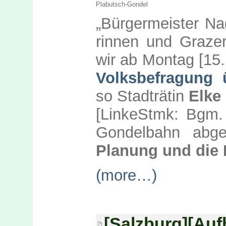
Plabutsch-Gondel
„Bür­ger­meis­ter N
rin­nen und Gra­ze
wir ab Mon­tag [15
Volks­be­fra­gung
so Stadträ­tin
El­ke
[LinkeStmk: Bgm
Gondelbahn abge
Planung und die 
(more…)
[Salzburg][Auf