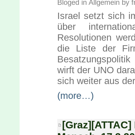
Bloged in
Allgemein
by f
Israel setzt sich
über internati
Resolutionen wer
die Liste der Fir
Besatzungspolitik
wirft der UNO darau
sich weiter aus d
(more…)
[Graz][ATTAC] 