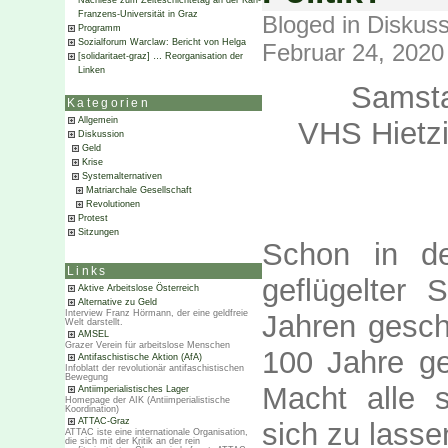
Nachlese zum Zeiteschichtetag an der Karl-
Franzens-Universität in Graz
Bloged in
Diskuss
Programm
Sozialforum Warclaw: Bericht von Helga
Februar 24, 2020
[solidaritaet-graz] … Reorganisation der
Linken
Samsta
Kategorien
Allgemein
VHS Hietz
Diskussion
Geld
Krise
Systemalternativen
Matriarchale Gesellschaft
Revolutionen
Protest
Sitzungen
Schon in de
Links
geflügelter 
Aktive Arbeitslose Österreich
Alternative zu Geld
Interview Franz Hörmann, der eine geldfreie
Jahren gesch
Welt darstellt.
AMSEL
Grazer Verein für arbeitslose Menschen
100 Jahre g
Antifaschistische Aktion (AfA)
Infoblatt der revolutionär antifaschistischen
Bewegung
Macht alle 
Antiimperialistisches Lager
Homepage der AIK (Antiimperialistische
Koordination)
ATTAC-Graz
sich zu lasse
ATTAC iste eine internationale Organisation,
die sich mit der Kritik an der rein