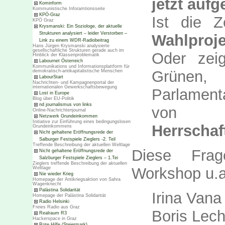
jetzt auf
Kominform
Kommunistische Inforamtionsseite
KPÖ-Graz
Ist die Z
KPÖ Graz
Krysmanski: Ein Soziologe, der aktuelle
Strukturen analysiert – leider Verstorben –
Wahlproje
Link zu einem WDR-Radiobeitrag
Hans Jürgen Krysmanski analysierte
gesellschaftliche Strukturen gerade auch im
Oder zei
Hinblick der Klassenproblematik
Labournet Österreich
Kommunikations und Informationsplattform für
Grünen
demokratisch-antikapitalistische Menschen
LabourStart
Nachrichten- und Kampagnenportal der
internationalen Gewerkschaftsbewegung
Parlamen
Lost in Europe
Blog über EU-Politik
nd journalismus von links
von 
Online-Nachrichtenjournal
Netzwerk Grundeinkommen
Initiative zur Einführung eines bedingungslosen
Herrschaf
Grundeinkommens
Nicht gehaltene Eröffnungsrede der
Salburger Festspiele Zieglers -2. Teil
Treffende Beschreibung der aktuellen Weltlage
Diese Frag
Nicht gehaltene Eröffnungsrede der
Salzburger Festspiele Zieglers – 1.Tei
Zieglers treffende Beschreibung der aktuellen
Workshop u.a
Weltlage
Nie wieder Krieg
Homepage der Antikriegsaktion von Sahra
Wagenknecht
Palästina Solidarität
Irina Vana
Homepage der Palästina Solidarität
Radio Helsinki
Freies Radio aus Graz
Boris Lech
Realraum R3
Hackerspace in Graz
Rote Hilfe (Steiermark)