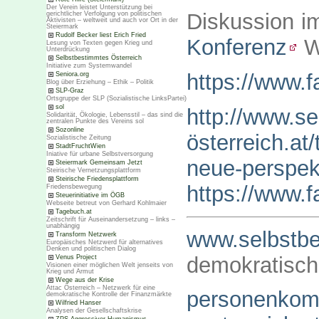
Der Verein leistet Unterstützung bei
Diskussion 
gerichtlicher Verfolgung von politischen
Aktivisten – weltweit und auch vor Ort in der
Steiermark
Rudolf Becker liest Erich Fried
Konferenz
W
Lesung von Texten gegen Krieg und
Unterdrückung
Selbstbestimmtes Österreich
Initiative zum Systemwandel
https://www.
Seniora.org
Blog über Erziehung – Ethik – Politik
SLP-Graz
Ortsgruppe der SLP (Sozialistische LinksPartei)
sol
http://www.s
Solidarität, Ökologie, Lebensstil – das sind die
zentralen Punkte des Vereins sol
Sozonline
österreich.at
Sozialistische Zeitung
StadtFruchtWien
Iniative für urbane Selbstversorgung
neue-perspekt
Steiermark Gemeinsam Jetzt
Steirische Vernetzungsplattform
Steirische Friedensplattform
https://www.
Friedensbewegung
Steuerinitiative im ÖGB
Webseite betreut von Gerhard Kohlmaier
Tagebuch.at
Zeitschrift für Auseinandersetzung – links –
unabhängig
www.selbstbe
Transform Netzwerk
Europäisches Netzwerd für alternatives
Denken und politischen Dialog
demokratisch
Venus Project
Visionen einer möglichen Welt jenseits von
Krieg und Armut
Wege aus der Krise
Attac Österreich – Netzwerk für eine
personenkom
demokratische Kontrolle der Finanzmärkte
Wilfried Hanser
Analysen der Gesellschaftskrise