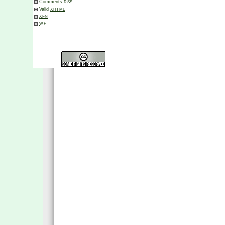
Comments
RSS
Valid
XHTML
XFN
WP