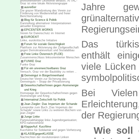
profitorientierten Ökonomie befasst; ATTAC-
Jahre ge
Graz ist eine lokale Aktivistengruppe
ausreißer
Die grazer Wandzeitung des Verein zur
Förderung von Medienvielfalt und freier
grünalterna
Berichterstattung
Blog für Science & Politik
Darstellung alternativer Interpretationen
Regierungsein
aktueller Ereignisse
EPICENTER.WORKS
Verein für Datenschutz im Internet
EUROEXIT
Linke, eurokritische Initiative
Das türkis
Forum für soziale Gerechtigkeit
Plattform zur Aktivierung der Zivilgesellschaft
gegen Demokratieverlust und Sozialabbau
enthält eini
Freie Linke Österreich (FLOE)
Zusammenschluss linksorientierter Menschen
FUNKE Graz
viele Lücken
Funke Graz
Für ein unverwechselbares Graz
Versuch, Graz vor der Baulobby zu retten ..
symbolpoliti
Gemeingut in BürgerInnenhand
Deutscher Verein zur Sicherung des
Gemeinguts – Stopp der Privatisierung
Gewerkschafter/Innen gegen Atomenergie
Bei Viele
und Krieg
Homepage der Gewerkschafter/Innen gegen
Atomenergie und Krieg
Internatinal Zeitschrift für Politik
Erleichterun
Jean Ziegler: Das Imperium der Schande
Leseprobe zum Buch „Das Imperium der
Schande“ sowie Links zu weiteren Büchern von
der Regierung
jean Ziegler
Junge Linke
Parteiunabhängige linke Jugendorganisation;
KPÖ-nahestehend
Wie soll 
KlappeAuf: Kurzfilme
Kurzfülme für Solidarität und gegen Verhetzung
KLASSEgegenKLASSE
Nachrichten der revolutionären Linken