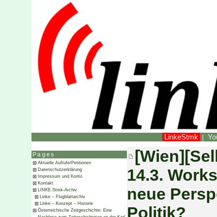
LinkeStmk
Yo
|
[Wien][Sel
Pages
Aktuelle Aufrufe/Petitionen
14.3. Work
Datenschutzerklärung
Impressum und Konto
Kontakt
neue Persp
LINKE.Stmk-Archiv
Linke – Flugblattarchiv
Linke – Konzept – Historie
Politik?
Österreichische Zeitgeschichte: Eine