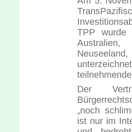
Am 5. Novemb
TransPazi
Investitions
TPP wurde v
Australien
Neuseeland,
unterzeichn
teilnehmende
Der Vert
Bürgerrecht
„noch schlim
ist nur im In
und bedroht