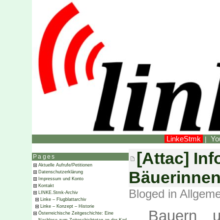
LinkeStmk
Yo
|
[Attac] In
Pages
Aktuelle Aufrufe/Petitionen
Bäuerinnen 
Datenschutzerklärung
Impressum und Konto
Kontakt
Bloged in
Allgeme
LINKE.Stmk-Archiv
Linke – Flugblattarchiv
Linke – Konzept – Historie
Bauern 
Österreichische Zeitgeschichte: Eine