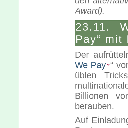
den alternati
Award).
23.11. 
Pay“ mit
Der aufrütte
We Pay
“ vo
üblen Trick
multinationa
Billionen v
berauben.
Auf Einladun