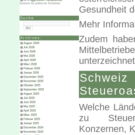
ZPS Aggressiver Humanismus
Zentrum für politische Schönheit
Gesundheit d
Suche
Mehr Informa
Zudem haben
Archives:
August 2026
Mittelbetrie
Juli 2026
Juni 2026
Mai 2026
unterzeichne
April 2026
März 2026
Februar 2026
Januar 2026
Schweiz 
Dezember 2025
November 2025
Oktober 2025
Steueroa
September 2025
August 2025
Juli 2025
Juni 2025
Welche Lände
Mai 2025
April 2025
zu Steuer
März 2025
Februar 2025
Januar 2025
Konzernen, K
Dezember 2024
November 2024