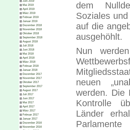
Juni 2019
dem Nulldef
Mai 2019
April 2019
Soziales und
März 2019
Februar 2019
Januar 2019
auf die angeb
Dezember 2018
November 2018
ausgehöhlt.
Oktober 2018
September 2018
August 2018
Juli 2018
Nun werden
Juni 2018
Mai 2018
Wettbewerbsfä
April 2018
März 2018
Februar 2018
Mitgliedssta
Januar 2018
Dezember 2017
November 2017
neuen „una
Oktober 2017
September 2017
werden. Die
August 2017
Juli 2017
Juni 2017
Kontrolle üb
Mai 2017
April 2017
Länder erha
März 2017
Februar 2017
Januar 2017
Parlamente
Dezember 2016
November 2016