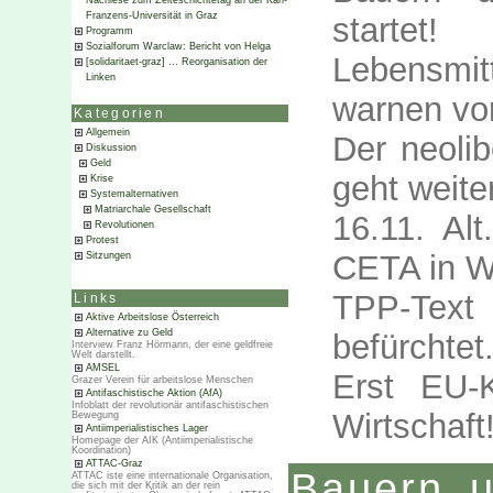
Nachlese zum Zeiteschichtetag an der Karl-
Franzens-Universität in Graz
startet!
Programm
Sozialforum Warclaw: Bericht von Helga
Lebensmi
[solidaritaet-graz] … Reorganisation der
Linken
warnen vo
Kategorien
Allgemein
Der neoli
Diskussion
Geld
geht weite
Krise
Systemalternativen
Matriarchale Gesellschaft
16.11. Al
Revolutionen
Protest
CETA in W
Sitzungen
TPP-Text 
Links
Aktive Arbeitslose Österreich
Alternative zu Geld
befürchtet
Interview Franz Hörmann, der eine geldfreie
Welt darstellt.
AMSEL
Erst EU-
Grazer Verein für arbeitslose Menschen
Antifaschistische Aktion (AfA)
Infoblatt der revolutionär antifaschistischen
Wirtschaft
Bewegung
Antiimperialistisches Lager
Homepage der AIK (Antiimperialistische
Koordination)
ATTAC-Graz
Bauern 
ATTAC iste eine internationale Organisation,
die sich mit der Kritik an der rein