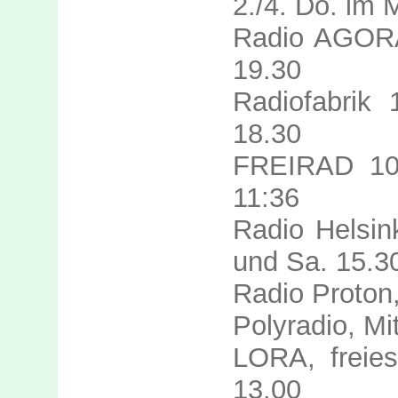
2./4. Do. im 
Radio AGORA 
19.30
Radiofabrik 
18.30
FREIRAD 105
11:36
Radio Helsin
und Sa. 15.3
Radio Proton,
Polyradio, Mi
LORA, freies
13.00