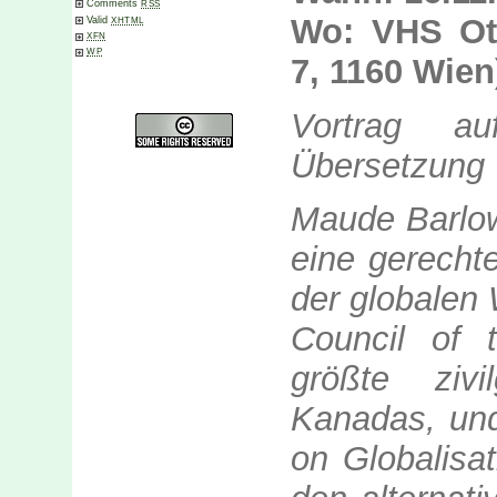
Comments
RSS
Wo: VHS Ott
Valid
XHTML
XFN
WP
7, 1160 Wien
Vortrag au
Übersetzung
Maude Barlow 
eine gerecht
der globalen 
Council of 
größte zivil
Kanadas, und
on Globalisa