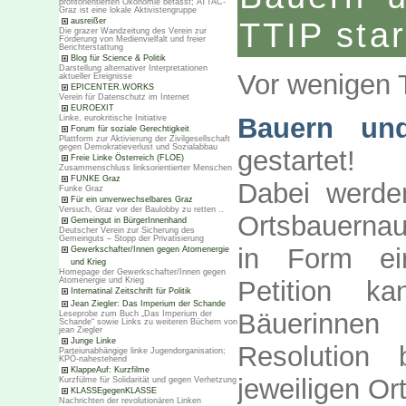
profitorientierten Ökonomie befasst; ATTAC-
Graz ist eine lokale Aktivistengruppe
TTIP star
ausreißer
Die grazer Wandzeitung des Verein zur
Förderung von Medienvielfalt und freier
Berichterstattung
Blog für Science & Politik
Darstellung alternativer Interpretationen
Vor wenigen T
aktueller Ereignisse
EPICENTER.WORKS
Verein für Datenschutz im Internet
EUROEXIT
Bauern un
Linke, eurokritische Initiative
Forum für soziale Gerechtigkeit
Plattform zur Aktivierung der Zivilgesellschaft
gegen Demokratieverlust und Sozialabbau
gestartet!
Freie Linke Österreich (FLOE)
Zusammenschluss linksorientierter Menschen
FUNKE Graz
Dabei werden
Funke Graz
Für ein unverwechselbares Graz
Versuch, Graz vor der Baulobby zu retten ..
Ortsbauernau
Gemeingut in BürgerInnenhand
Deutscher Verein zur Sicherung des
Gemeinguts – Stopp der Privatisierung
in Form ei
Gewerkschafter/Innen gegen Atomenergie
und Krieg
Homepage der Gewerkschafter/Innen gegen
Atomenergie und Krieg
Petition k
Internatinal Zeitschrift für Politik
Jean Ziegler: Das Imperium der Schande
Bäuerinnen
Leseprobe zum Buch „Das Imperium der
Schande“ sowie Links zu weiteren Büchern von
jean Ziegler
Junge Linke
Resolution
Parteiunabhängige linke Jugendorganisation;
KPÖ-nahestehend
KlappeAuf: Kurzfilme
jeweiligen O
Kurzfülme für Solidarität und gegen Verhetzung
KLASSEgegenKLASSE
Nachrichten der revolutionären Linken