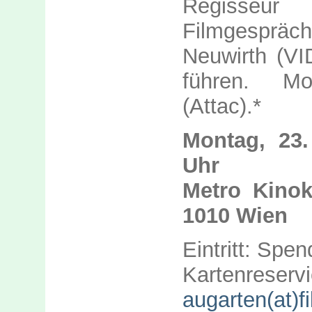
Regisseur
Filmgesprä
Neuwirth (VI
führen. Mo
(Attac).*
Montag, 23.
Uhr
Metro Kinok
1010 Wien
Eintritt: Spe
Kartenreserv
augarten(at)fi