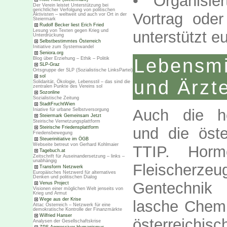
• Organisie
Der Verein leistet Unterstützung bei
gerichtlicher Verfolgung von politischen
Vortrag oder
Aktivisten – weltweit und auch vor Ort in der
Steiermark
Rudolf Becker liest Erich Fried
Lesung von Texten gegen Krieg und
unterstützt e
Unterdrückung
Selbstbestimmtes Österreich
Initiative zum Systemwandel
Seniora.org
Lebensm
Blog über Erziehung – Ethik – Politik
SLP-Graz
Ortsgruppe der SLP (Sozialistische LinksPartei)
sol
und Ärzt
Solidarität, Ökologie, Lebensstil – das sind die
zentralen Punkte des Vereins sol
Sozonline
Sozialistische Zeitung
StadtFruchtWien
Auch die he
Iniative für urbane Selbstversorgung
Steiermark Gemeinsam Jetzt
Steirische Vernetzungsplattform
Steirische Friedensplattform
und die öste
Friedensbewegung
Steuerinitiative im ÖGB
Webseite betreut von Gerhard Kohlmaier
TTIP. Hormo
Tagebuch.at
Zeitschrift für Auseinandersetzung – links –
unabhängig
Fleischerzeu
Transform Netzwerk
Europäisches Netzwerd für alternatives
Denken und politischen Dialog
Gentechnik 
Venus Project
Visionen einer möglichen Welt jenseits von
Krieg und Armut
Wege aus der Krise
lasche Chemi
Attac Österreich – Netzwerk für eine
demokratische Kontrolle der Finanzmärkte
Wilfried Hanser
österreichi
Analysen der Gesellschaftskrise