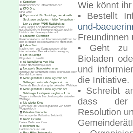
Wie könnt ihr
Kominform
Kommunistische Inforamtionsseite
KPÖ-Graz
KPÖ Graz
• Bestellt I
Krysmanski: Ein Soziologe, der aktuelle
Strukturen analysiert – leider Verstorben –
und-baeuerinn
Link zu einem WDR-Radiobeitrag
Hans Jürgen Krysmanski analysierte
gesellschaftliche Strukturen gerade auch im
Hinblick der Klassenproblematik
Freundinnen 
Labournet Österreich
Kommunikations und Informationsplattform für
demokratisch-antikapitalistische Menschen
• Geht zu 
LabourStart
Nachrichten- und Kampagnenportal der
internationalen Gewerkschaftsbewegung
Lost in Europe
Bioladen od
Blog über EU-Politik
nd journalismus von links
Online-Nachrichtenjournal
und informie
Netzwerk Grundeinkommen
Initiative zur Einführung eines bedingungslosen
Grundeinkommens
die Initiative.
Nicht gehaltene Eröffnungsrede der
Salburger Festspiele Zieglers -2. Teil
Treffende Beschreibung der aktuellen Weltlage
• Schreibt 
Nicht gehaltene Eröffnungsrede der
Salzburger Festspiele Zieglers – 1.Tei
Zieglers treffende Beschreibung der aktuellen
dass der 
Weltlage
Nie wieder Krieg
Homepage der Antikriegsaktion von Sahra
Resolution un
Wagenknecht
Palästina Solidarität
Homepage der Palästina Solidarität
Radio Helsinki
Gemeinderät
Freies Radio aus Graz
Realraum R3
Hackerspace in Graz
Rote Hilfe (Steiermark)