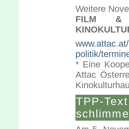
Weitere Nove
FILM &
KINOKULTU
www.attac.at/
politik/termin
* Eine Koope
Attac Österr
Kinokulturha
TPP-Tex
schlimmer