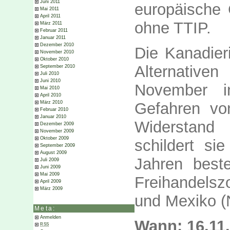
Juni 2011
europäische
Mai 2011
April 2011
ohne TTIP.
März 2011
Februar 2011
Januar 2011
Dezember 2010
Die Kanadier
November 2010
Oktober 2010
Alternativ
September 2010
Juli 2010
Juni 2010
November i
Mai 2010
April 2010
Gefahren v
März 2010
Februar 2010
Januar 2010
Widerstand
Dezember 2009
November 2009
Oktober 2009
schildert si
September 2009
August 2009
Jahren best
Juli 2009
Juni 2009
Mai 2009
Freihandels
April 2009
März 2009
und Mexiko 
Meta:
Anmelden
Wann: 16.11.
RSS