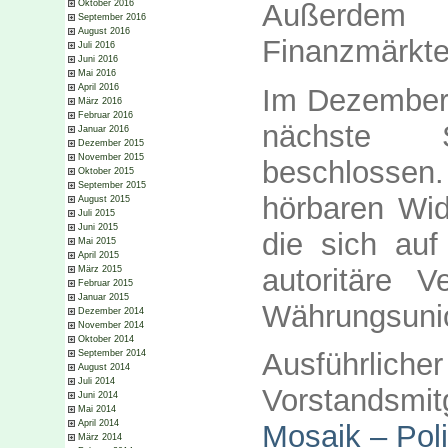
Außerdem 
Oktober 2016
September 2016
August 2016
Finanzmärkte 
Juli 2016
Juni 2016
Mai 2016
April 2016
Im Dezember
März 2016
Februar 2016
nächste 
Januar 2016
Dezember 2015
November 2015
beschlossen.
Oktober 2015
September 2015
hörbaren Wid
August 2015
Juli 2015
Juni 2015
die sich auf
Mai 2015
April 2015
autoritäre V
März 2015
Februar 2015
Januar 2015
Währungsunio
Dezember 2014
November 2014
Oktober 2014
Ausführlic
September 2014
August 2014
Juli 2014
Vorstandsmi
Juni 2014
Mai 2014
April 2014
Mosaik – Pol
März 2014