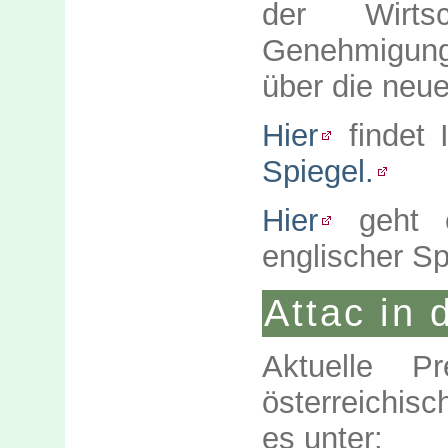
der Wirts
Genehmigung 
über die neu
Hier
findet 
Spiegel.
Hier
geht e
englischer Sp
Attac in
Aktuelle P
österreichisc
es unter: