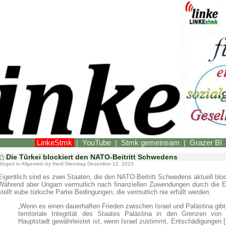
LinkeStmk
YouTube
Stmk gemeinsam
Grazer BI
|
|
|
Die Türkei blockiert den NATO-Beitritt Schwedens
Bloged in
Allgemein
by friedi Dienstag Dezember 12, 2023
Eigentlich sind es zwei Staaten, die den NATO-Beitritt Schwedens aktuell bloc
Während aber Ungarn vermutlich nach finanziellen Zuwendungen durch die EU d
stellt eube türkiche Partei Bedingungen, die vermutlich nie erfüllt werden.
„Wenn es einen dauerhaften Frieden zwischen Israel und Palästina gib
territoriale Integrität des Staates Palästina in den Grenzen vo
Hauptstadt gewährleistet ist, wenn Israel zustimmt, Entschädigungen [