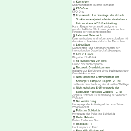
Kominform
Kommunistische Inforamtionsseite
KPÖ-Graz
KPÖ Graz
Krysmanski: Ein Soziologe, der aktuelle
Strukturen analysiert – leider Verstorben –
Link zu einem WDR-Radiobeitrag
Hans Jürgen Krysmanski analysierte
gesellschaftliche Strukturen gerade auch im
Hinblick der Klassenproblematik
Labournet Österreich
Kommunikations und Informationsplattform für
demokratisch-antikapitalistische Menschen
LabourStart
Nachrichten- und Kampagnenportal der
internationalen Gewerkschaftsbewegung
Lost in Europe
Blog über EU-Politik
nd journalismus von links
Online-Nachrichtenjournal
Netzwerk Grundeinkommen
Initiative zur Einführung eines bedingungslosen
Grundeinkommens
Nicht gehaltene Eröffnungsrede der
Salburger Festspiele Zieglers -2. Teil
Treffende Beschreibung der aktuellen Weltlage
Nicht gehaltene Eröffnungsrede der
Salzburger Festspiele Zieglers – 1.Tei
Zieglers treffende Beschreibung der aktuellen
Weltlage
Nie wieder Krieg
Homepage der Antikriegsaktion von Sahra
Wagenknecht
Palästina Solidarität
Homepage der Palästina Solidarität
Radio Helsinki
Freies Radio aus Graz
Realraum R3
Hackerspace in Graz
Rote Hilfe (Steiermark)