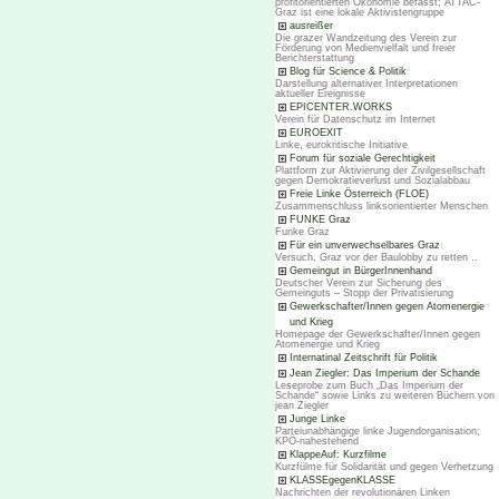
profitorientierten Ökonomie befasst; ATTAC-
Graz ist eine lokale Aktivistengruppe
ausreißer
Die grazer Wandzeitung des Verein zur
Förderung von Medienvielfalt und freier
Berichterstattung
Blog für Science & Politik
Darstellung alternativer Interpretationen
aktueller Ereignisse
EPICENTER.WORKS
Verein für Datenschutz im Internet
EUROEXIT
Linke, eurokritische Initiative
Forum für soziale Gerechtigkeit
Plattform zur Aktivierung der Zivilgesellschaft
gegen Demokratieverlust und Sozialabbau
Freie Linke Österreich (FLOE)
Zusammenschluss linksorientierter Menschen
FUNKE Graz
Funke Graz
Für ein unverwechselbares Graz
Versuch, Graz vor der Baulobby zu retten ..
Gemeingut in BürgerInnenhand
Deutscher Verein zur Sicherung des
Gemeinguts – Stopp der Privatisierung
Gewerkschafter/Innen gegen Atomenergie
und Krieg
Homepage der Gewerkschafter/Innen gegen
Atomenergie und Krieg
Internatinal Zeitschrift für Politik
Jean Ziegler: Das Imperium der Schande
Leseprobe zum Buch „Das Imperium der
Schande“ sowie Links zu weiteren Büchern von
jean Ziegler
Junge Linke
Parteiunabhängige linke Jugendorganisation;
KPÖ-nahestehend
KlappeAuf: Kurzfilme
Kurzfülme für Solidarität und gegen Verhetzung
KLASSEgegenKLASSE
Nachrichten der revolutionären Linken