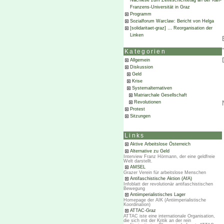
Nachlese zum Zeiteschichtetag an der Karl-
Franzens-Universität in Graz
Programm
Sozialforum Warclaw: Bericht von Helga
[solidaritaet-graz] … Reorganisation der
Linken
Kategorien
Allgemein
Diskussion
Geld
Krise
Systemalternativen
Matriarchale Gesellschaft
Revolutionen
Protest
Sitzungen
Links
Aktive Arbeitslose Österreich
Alternative zu Geld
Interview Franz Hörmann, der eine geldfreie
Welt darstellt.
AMSEL
Grazer Verein für arbeitslose Menschen
Antifaschistische Aktion (AfA)
Infoblatt der revolutionär antifaschistischen
Bewegung
Antiimperialistisches Lager
Homepage der AIK (Antiimperialistische
Koordination)
ATTAC-Graz
ATTAC iste eine internationale Organisation,
die sich mit der Kritik an der rein