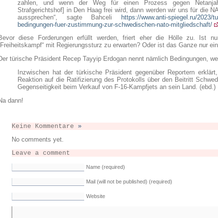
zahlen, und wenn der Weg für einen Prozess gegen Netanjahu
Strafgerichtshof] in Den Haag frei wird, dann werden wir uns für die
aussprechen“, sagte Bahceli
https://www.anti-spiegel.ru/2023/t
bedingungen-fuer-zustimmung-zur-schwedischen-nato-mitgliedschaft/
Bevor diese Forderungen erfüllt werden, friert eher die Hölle zu. Ist n
„Freiheitskampf“ mit Regierungssturz zu erwarten? Oder ist das Ganze nur ein
Der türische Präsident Recep Tayyip Erdogan nennt nämlich Bedingungen, welch
Inzwischen hat der türkische Präsident gegenüber Reportern erklär
Reaktion auf die Ratifizierung des Protokolls über den Beitritt Schwed
Gegenseitigkeit beim Verkauf von F-16-Kampfjets an sein Land. (ebd.)
Na dann!
Keine Kommentare
»
No comments yet.
Leave a comment
Name (required)
Mail (will not be published) (required)
Website