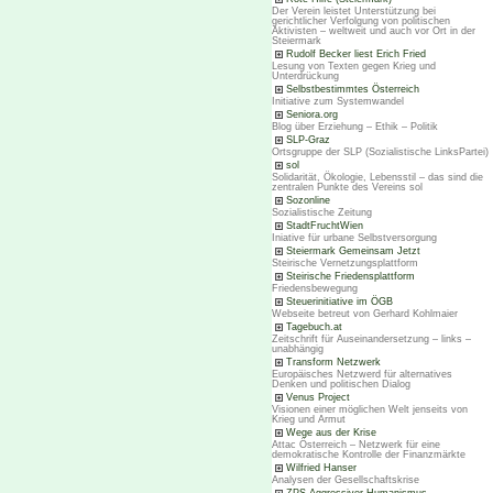
Der Verein leistet Unterstützung bei
gerichtlicher Verfolgung von politischen
Aktivisten – weltweit und auch vor Ort in der
Steiermark
Rudolf Becker liest Erich Fried
Lesung von Texten gegen Krieg und
Unterdrückung
Selbstbestimmtes Österreich
Initiative zum Systemwandel
Seniora.org
Blog über Erziehung – Ethik – Politik
SLP-Graz
Ortsgruppe der SLP (Sozialistische LinksPartei)
sol
Solidarität, Ökologie, Lebensstil – das sind die
zentralen Punkte des Vereins sol
Sozonline
Sozialistische Zeitung
StadtFruchtWien
Iniative für urbane Selbstversorgung
Steiermark Gemeinsam Jetzt
Steirische Vernetzungsplattform
Steirische Friedensplattform
Friedensbewegung
Steuerinitiative im ÖGB
Webseite betreut von Gerhard Kohlmaier
Tagebuch.at
Zeitschrift für Auseinandersetzung – links –
unabhängig
Transform Netzwerk
Europäisches Netzwerd für alternatives
Denken und politischen Dialog
Venus Project
Visionen einer möglichen Welt jenseits von
Krieg und Armut
Wege aus der Krise
Attac Österreich – Netzwerk für eine
demokratische Kontrolle der Finanzmärkte
Wilfried Hanser
Analysen der Gesellschaftskrise