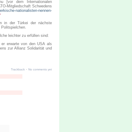
 [vor dem Internationalen
 NATO-Mitgliedschaft Schwedens
uerkische-nationalisten-nennen-
un in der Türkei der nächste
 Politspielchen.
e leichter zu erfüllen sind:
t, er erwarte von den USA als
ens zur Allianz Solidarität und
·
Trackback
No comments yet