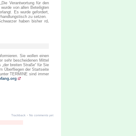
„Die Verantwortung für den
wurde von allen Beteiligten
rlangt. Es wurde gefordert,
rhandlungstisch zu setzen.
chwarzer haben bisher rd
.
nformieren. Sie wollen einen
rer sehr bescheidenen Mittel
 „der breiten Straße“ für Sie
m Überfliegen der Startseite
d unter TERMINE sind immer
fang.org
·
Trackback
No comments yet