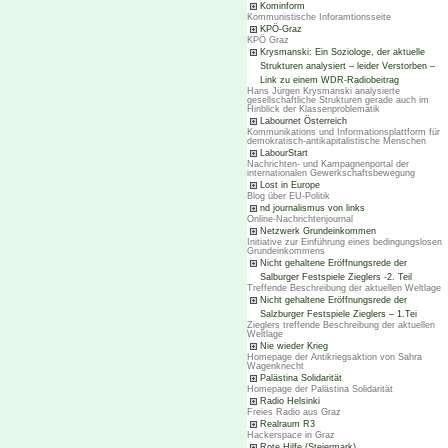
Kominform
Kommunistische Inforamtionsseite
KPÖ-Graz
KPÖ Graz
Krysmanski: Ein Soziologe, der aktuelle
Strukturen analysiert – leider Verstorben –
Link zu einem WDR-Radiobeitrag
Hans Jürgen Krysmanski analysierte
gesellschaftliche Strukturen gerade auch im
Hinblick der Klassenproblematik
Labournet Österreich
Kommunikations und Informationsplattform für
demokratisch-antikapitalistische Menschen
LabourStart
Nachrichten- und Kampagnenportal der
internationalen Gewerkschaftsbewegung
Lost in Europe
Blog über EU-Politik
nd journalismus von links
Online-Nachrichtenjournal
Netzwerk Grundeinkommen
Initiative zur Einführung eines bedingungslosen
Grundeinkommens
Nicht gehaltene Eröffnungsrede der
Salburger Festspiele Zieglers -2. Teil
Treffende Beschreibung der aktuellen Weltlage
Nicht gehaltene Eröffnungsrede der
Salzburger Festspiele Zieglers – 1.Tei
Zieglers treffende Beschreibung der aktuellen
Weltlage
Nie wieder Krieg
Homepage der Antikriegsaktion von Sahra
Wagenknecht
Palästina Solidarität
Homepage der Palästina Solidarität
Radio Helsinki
Freies Radio aus Graz
Realraum R3
Hackerspace in Graz
Rote Hilfe (Steiermark)