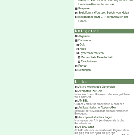
Nachlese zum Zeiteschichtetag an der Karl-
Franzens-Universität in Graz
Programm
Sozialforum Warclaw: Bericht von Helga
[solidaritaet-graz] … Reorganisation der
Linken
Kategorien
Allgemein
Diskussion
Geld
Krise
Systemalternativen
Matriarchale Gesellschaft
Revolutionen
Protest
Sitzungen
Links
Aktive Arbeitslose Österreich
Alternative zu Geld
Interview Franz Hörmann, der eine geldfreie
Welt darstellt.
AMSEL
Grazer Verein für arbeitslose Menschen
Antifaschistische Aktion (AfA)
Infoblatt der revolutionär antifaschistischen
Bewegung
Antiimperialistisches Lager
Homepage der AIK (Antiimperialistische
Koordination)
ATTAC-Graz
ATTAC iste eine internationale Organisation,
die sich mit der Kritik an der rein