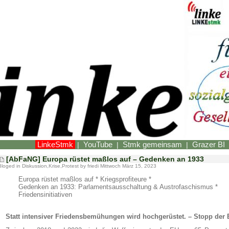
LinkeStmk
YouTube
Stmk gemeinsam
Grazer BI
|
|
|
[AbFaNG] Europa rüstet maßlos auf – Gedenken an 1933
Bloged in
Diskussion
,
Krise
,
Protest
by friedi Mittwoch März 15, 2023
Europa rüstet maßlos auf * Kriegsprofiteure *
Gedenken an 1933: Parlamentsausschaltung & Austrofaschismus *
Friedensinitiativen
Statt intensiver Friedensbemühungen wird hochgerüstet. – Stopp der 