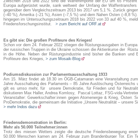
Zwischen 2018 und 2022 sind die Waffenimporte der EU um 65 Prozent 
Europa aufgerüstet wurde, sank weltweit der Umfang der Waffentransfers
gegenüber dem Vergleichszeitraum 2013 bis 2017 um 5,1 %. Zurück gingen 
(–40 %), Amerika (–21 %), Asien (–7,5 %) und dem Nahen Osten (–8,8 %).
hingegen im Untersuchungszeitraum 2018 bis 2022 von 33 auf 40 %, mel
Friedensforschungsinstitut.
> zum Bericht auf ORF.at
Es gibt sie: Die großen Profiteure des Krieges!
Schon vor dem 24. Februar 2022 stiegen die Rüstungsausgaben in Europ
der russischen Truppen in die Ukraine schossen die Aktienkurse der Rüs
in die Höhe. Neben der Rüstungsindustrie sind bisher die Banken und 
Profiteure des Krieges,
> zum Mosaik-Blog
Podiumsdiskussion zur Parlamentsausschaltung 1933
Am 15. März findet ab 18.30 im ÖGB-Catamaran eine Veranstaltung zu
Jahre Ausschaltung des Parlaments – 85 Jahre Auslöschung Österreichs u
gilt es umso mehr, für unsere Demokratie, für Frieden und für Neutrali
diskutieren Max Haller, Andrea Komlosy, Pascal Lottaz, FSG-vida-Vertreter
Veranstalter: Gewerkschafter:innen gegen Atomenergie & Krieg, Österr. Sol
ProDemokratie, die gemeinsam die Initiative „Unsere Neutralität – unsere Si
> mehr Indos dazu
Friedensdemonstration in Berlin:
Mehr als 50.000 Teilnehmer:innen
Trotz des miesen Wetters zeigte die deutsche Friedensbewegung eno
50.000 Menschen kamen am 24. Februar zum Brandenburger Tor. Ein Te