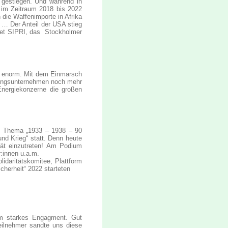
gestiegen. Und während in
 im Zeitraum 2018 bis 2022
die Waffenimporte in Afrika
 … Der Anteil der USA stieg
det SIPRI, das Stockholmer
a enorm. Mit dem Einmarsch
tungsunternehmen noch mehr
Energiekonzerne die großen
m Thema „1933 – 1938 – 90
nd Krieg“ statt. Denn heute
tät einzutreten! Am Podium
:innen u.a.m.
idaritätskomitee, Plattform
cherheit“ 2022 starteten
rm starkes Engagment. Gut
ilnehmer sandte uns diese