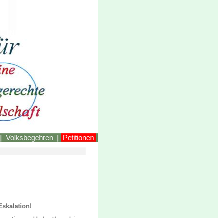
LINKEstmk
Volksbegehren
Petitionen
|
|
Eskalation!