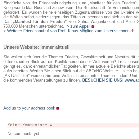
Eindrücke von der Friedenskundgebung zum „Manifest für den Frieden“: 
Krieg wurde klar Russland zugewiesen. Die Bereitschaft für Verhandlungen 
gefordert. Es wurden keine einseitigen Zugeständnisse von der Ukraine ve
die Waffen sofort niederzulegen, das Töten zu beenden und sich an den Ve
Das
„Manifest für den Frieden“
von Sahra Wagenknecht und Alice S
750.000 Menschen unterzeichnet.
> zum Appell
>
Weiterer Friedensaufruf von Prof. Klaus Mögling zum Unterzeichnen
Unsere Website: Immer aktuell
Sie wollen sich über die Themen Frieden, Gewaltfreiheit und Naeutralität i
differenzierten Blick auf die Konfliktherde dieser Welt werfen? Trotz unse
gelingt es, dank ehrenamtlicher Tätigkeiten, immer aktuelle Berichte abseits
aufzubereiten. Werfen Sie einen Blick auf die ABFaNG-Website – allein bei
„AKTUELLES“ werden Sie eine Vielfalt interessanter Themen finden. Un
die kommenden Veranstaltungen zu finden.
BESUCHEN SIE UNS! www.ab
Add us to your address book
Keine Kommentare
»
No comments yet.