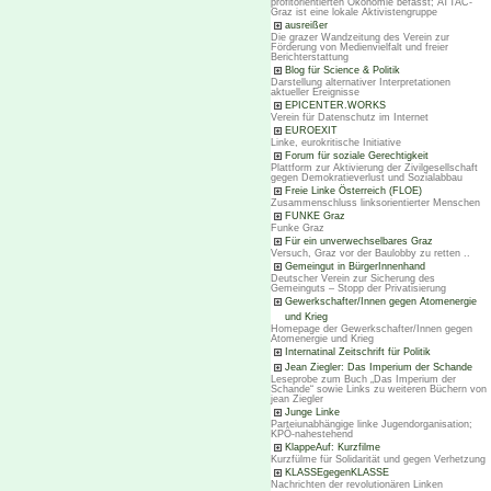
profitorientierten Ökonomie befasst; ATTAC-
Graz ist eine lokale Aktivistengruppe
ausreißer
Die grazer Wandzeitung des Verein zur
Förderung von Medienvielfalt und freier
Berichterstattung
Blog für Science & Politik
Darstellung alternativer Interpretationen
aktueller Ereignisse
EPICENTER.WORKS
Verein für Datenschutz im Internet
EUROEXIT
Linke, eurokritische Initiative
Forum für soziale Gerechtigkeit
Plattform zur Aktivierung der Zivilgesellschaft
gegen Demokratieverlust und Sozialabbau
Freie Linke Österreich (FLOE)
Zusammenschluss linksorientierter Menschen
FUNKE Graz
Funke Graz
Für ein unverwechselbares Graz
Versuch, Graz vor der Baulobby zu retten ..
Gemeingut in BürgerInnenhand
Deutscher Verein zur Sicherung des
Gemeinguts – Stopp der Privatisierung
Gewerkschafter/Innen gegen Atomenergie
und Krieg
Homepage der Gewerkschafter/Innen gegen
Atomenergie und Krieg
Internatinal Zeitschrift für Politik
Jean Ziegler: Das Imperium der Schande
Leseprobe zum Buch „Das Imperium der
Schande“ sowie Links zu weiteren Büchern von
jean Ziegler
Junge Linke
Parteiunabhängige linke Jugendorganisation;
KPÖ-nahestehend
KlappeAuf: Kurzfilme
Kurzfülme für Solidarität und gegen Verhetzung
KLASSEgegenKLASSE
Nachrichten der revolutionären Linken