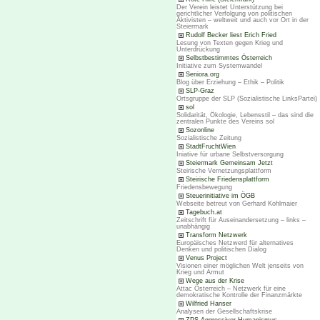
Der Verein leistet Unterstützung bei
gerichtlicher Verfolgung von politischen
Aktivisten – weltweit und auch vor Ort in der
Steiermark
Rudolf Becker liest Erich Fried
Lesung von Texten gegen Krieg und
Unterdrückung
Selbstbestimmtes Österreich
Initiative zum Systemwandel
Seniora.org
Blog über Erziehung – Ethik – Politik
SLP-Graz
Ortsgruppe der SLP (Sozialistische LinksPartei)
sol
Solidarität, Ökologie, Lebensstil – das sind die
zentralen Punkte des Vereins sol
Sozonline
Sozialistische Zeitung
StadtFruchtWien
Iniative für urbane Selbstversorgung
Steiermark Gemeinsam Jetzt
Steirische Vernetzungsplattform
Steirische Friedensplattform
Friedensbewegung
Steuerinitiative im ÖGB
Webseite betreut von Gerhard Kohlmaier
Tagebuch.at
Zeitschrift für Auseinandersetzung – links –
unabhängig
Transform Netzwerk
Europäisches Netzwerd für alternatives
Denken und politischen Dialog
Venus Project
Visionen einer möglichen Welt jenseits von
Krieg und Armut
Wege aus der Krise
Attac Österreich – Netzwerk für eine
demokratische Kontrolle der Finanzmärkte
Wilfried Hanser
Analysen der Gesellschaftskrise