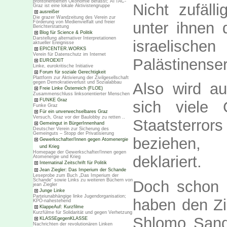
profitorientierten Ökonomie befasst; ATTAC-
Nicht zufäll
Graz ist eine lokale Aktivistengruppe
ausreißer
Die grazer Wandzeitung des Verein zur
unter ihnen d
Förderung von Medienvielfalt und freier
Berichterstattung
Blog für Science & Politik
Darstellung alternativer Interpretationen
israelisch
aktueller Ereignisse
EPICENTER.WORKS
Verein für Datenschutz im Internet
Palästinense
EUROEXIT
Linke, eurokritische Initiative
Forum für soziale Gerechtigkeit
Plattform zur Aktivierung der Zivilgesellschaft
gegen Demokratieverlust und Sozialabbau
Also wird au
Freie Linke Österreich (FLOE)
Zusammenschluss linksorientierter Menschen
FUNKE Graz
sich viele 
Funke Graz
Für ein unverwechselbares Graz
Versuch, Graz vor der Baulobby zu retten ..
Staatsterror
Gemeingut in BürgerInnenhand
Deutscher Verein zur Sicherung des
Gemeinguts – Stopp der Privatisierung
beziehen, 
Gewerkschafter/Innen gegen Atomenergie
und Krieg
Homepage der Gewerkschafter/Innen gegen
deklariert.
Atomenergie und Krieg
Internatinal Zeitschrift für Politik
Jean Ziegler: Das Imperium der Schande
Leseprobe zum Buch „Das Imperium der
Schande“ sowie Links zu weiteren Büchern von
Doch schon 
jean Ziegler
Junge Linke
Parteiunabhängige linke Jugendorganisation;
haben den Zio
KPÖ-nahestehend
KlappeAuf: Kurzfilme
Kurzfülme für Solidarität und gegen Verhetzung
Shlomo Sand
KLASSEgegenKLASSE
Nachrichten der revolutionären Linken