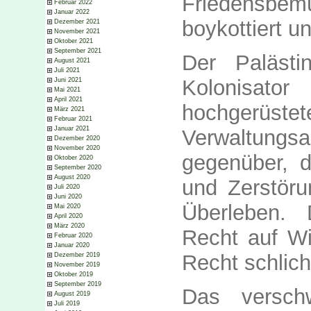
Friedensbemü
Februar 2022
Januar 2022
boykottiert un
Dezember 2021
November 2021
Oktober 2021
September 2021
Der Palästin
August 2021
Juli 2021
Kolonisato
Juni 2021
Mai 2021
April 2021
hochgerüst
März 2021
Februar 2021
Januar 2021
Verwaltungsa
Dezember 2020
November 2020
gegenüber, d
Oktober 2020
September 2020
August 2020
und Zerstöru
Juli 2020
Juni 2020
Überleben.
Mai 2020
April 2020
März 2020
Recht auf Wi
Februar 2020
Januar 2020
Recht schlic
Dezember 2019
November 2019
Oktober 2019
September 2019
Das verschw
August 2019
Juli 2019