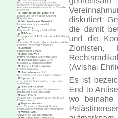
gemeinsam mi
Der Verein leistet Unterstützung bei
gerichtlicher Verfolgung von politischen
Vereinnahmu
Aktivisten – weltweit und auch vor Ort in der
Steiermark
Rudolf Becker liest Erich Fried
Lesung von Texten gegen Krieg und
diskutiert: G
Unterdrückung
Selbstbestimmtes Österreich
Initiative zum Systemwandel
die damit be
Seniora.org
Blog über Erziehung – Ethik – Politik
SLP-Graz
und die Koop
Ortsgruppe der SLP (Sozialistische LinksPartei)
sol
Solidarität, Ökologie, Lebensstil – das sind die
Zionisten,
zentralen Punkte des Vereins sol
Sozonline
Sozialistische Zeitung
StadtFruchtWien
Rechtsradika
Iniative für urbane Selbstversorgung
Steiermark Gemeinsam Jetzt
Steirische Vernetzungsplattform
(Avishai Ehrli
Steirische Friedensplattform
Friedensbewegung
Steuerinitiative im ÖGB
Webseite betreut von Gerhard Kohlmaier
Es ist bezei
Tagebuch.at
Zeitschrift für Auseinandersetzung – links –
unabhängig
End to Antise
Transform Netzwerk
Europäisches Netzwerd für alternatives
Denken und politischen Dialog
Venus Project
wo beinahe 
Visionen einer möglichen Welt jenseits von
Krieg und Armut
Wege aus der Krise
Palästinens
Attac Österreich – Netzwerk für eine
demokratische Kontrolle der Finanzmärkte
Wilfried Hanser
aufmerksam 
Analysen der Gesellschaftskrise