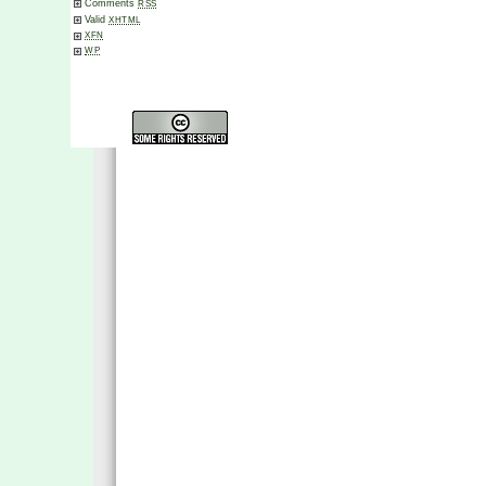
Comments
RSS
Valid
XHTML
XFN
WP