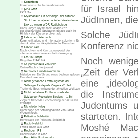
Kominform
für Israel hi
Kommunistische Inforamtionsseite
KPÖ-Graz
KPÖ Graz
Krysmanski: Ein Soziologe, der aktuelle
JüdInnen, die
Strukturen analysiert – leider Verstorben –
Link zu einem WDR-Radiobeitrag
Hans Jürgen Krysmanski analysierte
gesellschaftliche Strukturen gerade auch im
Solche Jüd
Hinblick der Klassenproblematik
Labournet Österreich
Kommunikations und Informationsplattform für
Konferenz nic
demokratisch-antikapitalistische Menschen
LabourStart
Nachrichten- und Kampagnenportal der
internationalen Gewerkschaftsbewegung
Lost in Europe
Noch wenige
Blog über EU-Politik
nd journalismus von links
Online-Nachrichtenjournal
„Zeit der Ve
Netzwerk Grundeinkommen
Initiative zur Einführung eines bedingungslosen
Grundeinkommens
eine „ideolo
Nicht gehaltene Eröffnungsrede der
Salburger Festspiele Zieglers -2. Teil
Treffende Beschreibung der aktuellen Weltlage
die Instrum
Nicht gehaltene Eröffnungsrede der
Salzburger Festspiele Zieglers – 1.Tei
Zieglers treffende Beschreibung der aktuellen
Judentums u
Weltlage
Nie wieder Krieg
Homepage der Antikriegsaktion von Sahra
starteten. In
Wagenknecht
Palästina Solidarität
Homepage der Palästina Solidarität
Radio Helsinki
Moshé Mach
Freies Radio aus Graz
Realraum R3
Hackerspace in Graz
Rote Hilfe (Steiermark)