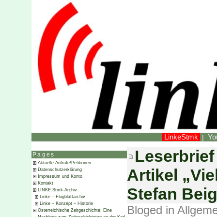
LinkeStmk
Yo
|
Leserbrief
Pages
Aktuelle Aufrufe/Petitionen
Artikel „Vie
Datenschutzerklärung
Impressum und Konto
Kontakt
Stefan Beig
LINKE.Stmk-Archiv
Linke – Flugblattarchiv
Linke – Konzept – Historie
Bloged in
Allgeme
Österreichische Zeitgeschichte: Eine