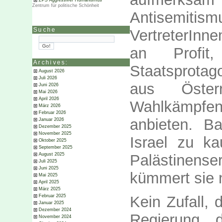
ZPS Aggressiver Humanismus
Zentrum für politische Schönheit
Antisemitism
VertreterInn
Suche
an Profit
Archives:
Staatsprotag
August 2026
Juli 2026
aus Öster
Juni 2026
Mai 2026
April 2026
Wahlkämpfen
März 2026
Februar 2026
anbieten. Ba
Januar 2026
Dezember 2025
November 2025
Israel zu k
Oktober 2025
September 2025
Palästinense
August 2025
Juli 2025
Juni 2025
kümmert sie n
Mai 2025
April 2025
März 2025
Februar 2025
Kein Zufall,
Januar 2025
Dezember 2024
Regierung, d
November 2024