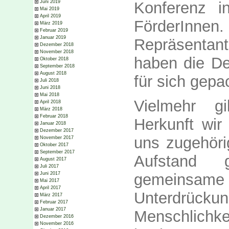
Konferenz i
Juni 2019
Mai 2019
April 2019
FörderIn
März 2019
Februar 2019
Januar 2019
Repräsentan
Dezember 2018
November 2018
haben die Def
Oktober 2018
September 2018
August 2018
für sich gepa
Juli 2018
Juni 2018
Mai 2018
Vielmehr gi
April 2018
März 2018
Februar 2018
Herkunft wir
Januar 2018
Dezember 2017
uns zugehöri
November 2017
Oktober 2017
September 2017
Aufstand 
August 2017
Juli 2017
Juni 2017
gemeins
Mai 2017
April 2017
Unterdrückun
März 2017
Februar 2017
Januar 2017
Menschlich
Dezember 2016
November 2016