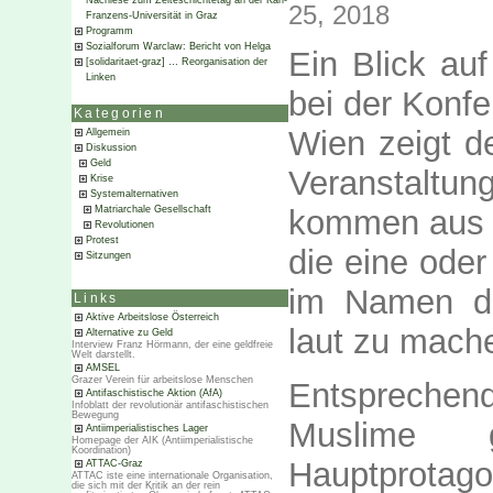
Nachlese zum Zeiteschichtetag an der Karl-
25, 2018
Franzens-Universität in Graz
Programm
Sozialforum Warclaw: Bericht von Helga
Ein Blick au
[solidaritaet-graz] … Reorganisation der
Linken
bei der Konfe
Kategorien
Wien zeigt d
Allgemein
Diskussion
Geld
Veranstaltung
Krise
Systemalternativen
kommen aus Is
Matriarchale Gesellschaft
Revolutionen
Protest
die eine ode
Sitzungen
im Namen de
Links
Aktive Arbeitslose Österreich
laut zu mach
Alternative zu Geld
Interview Franz Hörmann, der eine geldfreie
Welt darstellt.
AMSEL
Grazer Verein für arbeitslose Menschen
Entsprechen
Antifaschistische Aktion (AfA)
Infoblatt der revolutionär antifaschistischen
Bewegung
Muslime 
Antiimperialistisches Lager
Homepage der AIK (Antiimperialistische
Koordination)
Hauptprotag
ATTAC-Graz
ATTAC iste eine internationale Organisation,
die sich mit der Kritik an der rein