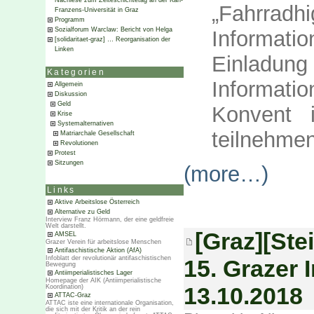
Nachlese zum Zeiteschichtetag an der Karl-
„Fahrrad
Franzens-Universität in Graz
Programm
Sozialforum Warclaw: Bericht von Helga
Informati
[solidaritaet-graz] … Reorganisation der
Linken
Einladung
Kategorien
Informati
Allgemein
Diskussion
Geld
Konvent 
Krise
Systemalternativen
teilnehme
Matriarchale Gesellschaft
Revolutionen
Protest
Sitzungen
(more…)
Links
Aktive Arbeitslose Österreich
Alternative zu Geld
Interview Franz Hörmann, der eine geldfreie
Welt darstellt.
[Graz][Ste
AMSEL
Grazer Verein für arbeitslose Menschen
Antifaschistische Aktion (AfA)
Infoblatt der revolutionär antifaschistischen
15. Grazer I
Bewegung
Antiimperialistisches Lager
Homepage der AIK (Antiimperialistische
13.10.2018
Koordination)
ATTAC-Graz
ATTAC iste eine internationale Organisation,
die sich mit der Kritik an der rein