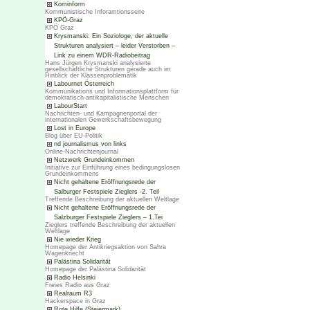
Kominform
Kommunistische Inforamtionsseite
KPÖ-Graz
KPÖ Graz
Krysmanski: Ein Soziologe, der aktuelle
Strukturen analysiert – leider Verstorben –
Link zu einem WDR-Radiobeitrag
Hans Jürgen Krysmanski analysierte
gesellschaftliche Strukturen gerade auch im
Hinblick der Klassenproblematik
Labournet Österreich
Kommunikations und Informationsplattform für
demokratisch-antikapitalistische Menschen
LabourStart
Nachrichten- und Kampagnenportal der
internationalen Gewerkschaftsbewegung
Lost in Europe
Blog über EU-Politik
nd journalismus von links
Online-Nachrichtenjournal
Netzwerk Grundeinkommen
Initiative zur Einführung eines bedingungslosen
Grundeinkommens
Nicht gehaltene Eröffnungsrede der
Salburger Festspiele Zieglers -2. Teil
Treffende Beschreibung der aktuellen Weltlage
Nicht gehaltene Eröffnungsrede der
Salzburger Festspiele Zieglers – 1.Tei
Zieglers treffende Beschreibung der aktuellen
Weltlage
Nie wieder Krieg
Homepage der Antikriegsaktion von Sahra
Wagenknecht
Palästina Solidarität
Homepage der Palästina Solidarität
Radio Helsinki
Freies Radio aus Graz
Realraum R3
Hackerspace in Graz
Rote Hilfe (Steiermark)