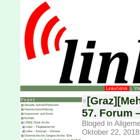
LinkeStmk
Yo
|
[Graz][Meh
Pages
Aktuelle Aufrufe/Petitionen
57. Forum –
Datenschutzerklärung
Impressum und Konto
Kontakt
Bloged in
Allgeme
LINKE.Stmk-Archiv
Linke – Flugblattarchiv
Oktober 22, 2018
Linke – Konzept – Historie
Österreichische Zeitgeschichte: Eine