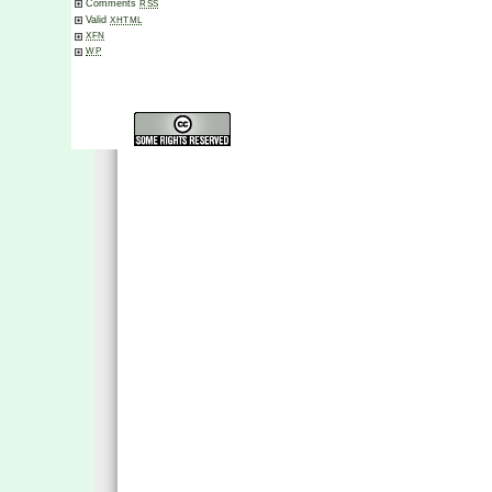
Comments
RSS
Valid
XHTML
XFN
WP