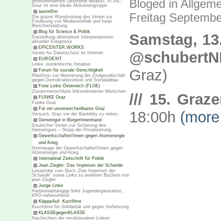
Bloged in
Allgeme
profitorientierten Ökonomie befasst; ATTAC-
Graz ist eine lokale Aktivistengruppe
ausreißer
Freitag Septembe
Die grazer Wandzeitung des Verein zur
Förderung von Medienvielfalt und freier
Berichterstattung
Blog für Science & Politik
Samstag, 13.
Darstellung alternativer Interpretationen
aktueller Ereignisse
EPICENTER.WORKS
@schubert
Verein für Datenschutz im Internet
EUROEXIT
Linke, eurokritische Initiative
Graz)
Forum für soziale Gerechtigkeit
Plattform zur Aktivierung der Zivilgesellschaft
gegen Demokratieverlust und Sozialabbau
Freie Linke Österreich (FLOE)
Zusammenschluss linksorientierter Menschen
/// 15. Graze
FUNKE Graz
Funke Graz
Für ein unverwechselbares Graz
18:00h
(mor
Versuch, Graz vor der Baulobby zu retten ..
Gemeingut in BürgerInnenhand
Deutscher Verein zur Sicherung des
Gemeinguts – Stopp der Privatisierung
Gewerkschafter/Innen gegen Atomenergie
und Krieg
Homepage der Gewerkschafter/Innen gegen
Atomenergie und Krieg
Internatinal Zeitschrift für Politik
Jean Ziegler: Das Imperium der Schande
Leseprobe zum Buch „Das Imperium der
Schande“ sowie Links zu weiteren Büchern von
jean Ziegler
Junge Linke
Parteiunabhängige linke Jugendorganisation;
KPÖ-nahestehend
KlappeAuf: Kurzfilme
Kurzfülme für Solidarität und gegen Verhetzung
KLASSEgegenKLASSE
Nachrichten der revolutionären Linken