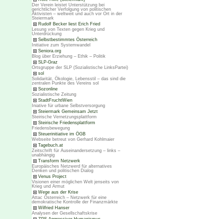
Der Verein leistet Unterstützung bei
gerichtlicher Verfolgung von politischen
Aktivisten – weltweit und auch vor Ort in der
Steiermark
Rudolf Becker liest Erich Fried
Lesung von Texten gegen Krieg und
Unterdrückung
Selbstbestimmtes Österreich
Initiative zum Systemwandel
Seniora.org
Blog über Erziehung – Ethik – Politik
SLP-Graz
Ortsgruppe der SLP (Sozialistische LinksPartei)
sol
Solidarität, Ökologie, Lebensstil – das sind die
zentralen Punkte des Vereins sol
Sozonline
Sozialistische Zeitung
StadtFruchtWien
Iniative für urbane Selbstversorgung
Steiermark Gemeinsam Jetzt
Steirische Vernetzungsplattform
Steirische Friedensplattform
Friedensbewegung
Steuerinitiative im ÖGB
Webseite betreut von Gerhard Kohlmaier
Tagebuch.at
Zeitschrift für Auseinandersetzung – links –
unabhängig
Transform Netzwerk
Europäisches Netzwerd für alternatives
Denken und politischen Dialog
Venus Project
Visionen einer möglichen Welt jenseits von
Krieg und Armut
Wege aus der Krise
Attac Österreich – Netzwerk für eine
demokratische Kontrolle der Finanzmärkte
Wilfried Hanser
Analysen der Gesellschaftskrise