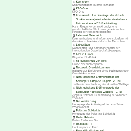
Kominform
Kommunistische Inforamtionsseite
KPÖ-Graz
KPÖ Graz
Krysmanski: Ein Soziologe, der aktuelle
Strukturen analysiert – leider Verstorben –
Link zu einem WDR-Radiobeitrag
Hans Jürgen Krysmanski analysierte
gesellschaftliche Strukturen gerade auch im
Hinblick der Klassenproblematik
Labournet Österreich
Kommunikations und Informationsplattform für
demokratisch-antikapitalistische Menschen
LabourStart
Nachrichten- und Kampagnenportal der
internationalen Gewerkschaftsbewegung
Lost in Europe
Blog über EU-Politik
nd journalismus von links
Online-Nachrichtenjournal
Netzwerk Grundeinkommen
Initiative zur Einführung eines bedingungslosen
Grundeinkommens
Nicht gehaltene Eröffnungsrede der
Salburger Festspiele Zieglers -2. Teil
Treffende Beschreibung der aktuellen Weltlage
Nicht gehaltene Eröffnungsrede der
Salzburger Festspiele Zieglers – 1.Tei
Zieglers treffende Beschreibung der aktuellen
Weltlage
Nie wieder Krieg
Homepage der Antikriegsaktion von Sahra
Wagenknecht
Palästina Solidarität
Homepage der Palästina Solidarität
Radio Helsinki
Freies Radio aus Graz
Realraum R3
Hackerspace in Graz
Rote Hilfe (Steiermark)