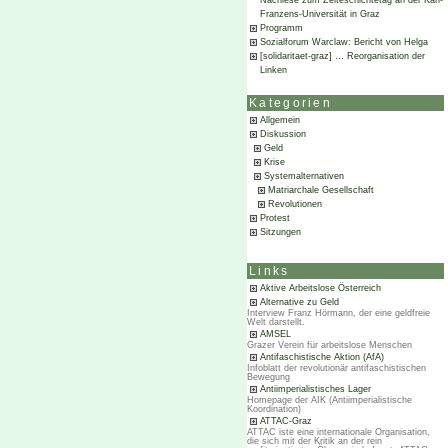
Nachlese zum Zeiteschichtetag an der Karl-
Franzens-Universität in Graz
Programm
Sozialforum Warclaw: Bericht von Helga
[solidaritaet-graz] … Reorganisation der
Linken
Kategorien
Allgemein
Diskussion
Geld
Krise
Systemalternativen
Matriarchale Gesellschaft
Revolutionen
Protest
Sitzungen
Links
Aktive Arbeitslose Österreich
Alternative zu Geld
Interview Franz Hörmann, der eine geldfreie
Welt darstellt.
AMSEL
Grazer Verein für arbeitslose Menschen
Antifaschistische Aktion (AfA)
Infoblatt der revolutionär antifaschistischen
Bewegung
Antiimperialistisches Lager
Homepage der AIK (Antiimperialistische
Koordination)
ATTAC-Graz
ATTAC iste eine internationale Organisation,
die sich mit der Kritik an der rein