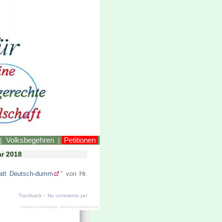
LINKEstmk
Volksbegehren
Petitionen
|
|
ar 2018
tatt Deutsch-dumm
“ von Hr.
·
Trackback
No comments yet
Powered by
Wordpress
, theme by
Dimension 2k