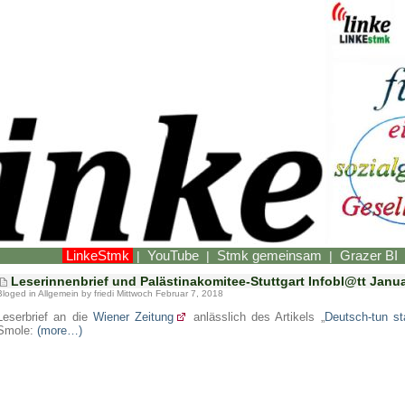
LinkeStmk
YouTube
Stmk gemeinsam
Grazer BI
|
|
|
Leserinnenbrief und Palästinakomitee-Stuttgart Infobl@tt Janu
Bloged in
Allgemein
by friedi Mittwoch Februar 7, 2018
Leserbrief an die
Wiener Zeitung
anlässlich des Artikels „
Deutsch-tun s
Smole:
(more…)