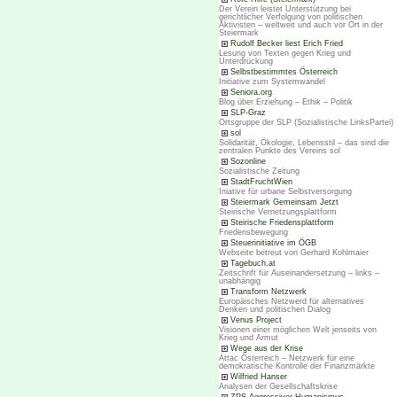
Der Verein leistet Unterstützung bei
gerichtlicher Verfolgung von politischen
Aktivisten – weltweit und auch vor Ort in der
Steiermark
Rudolf Becker liest Erich Fried
Lesung von Texten gegen Krieg und
Unterdrückung
Selbstbestimmtes Österreich
Initiative zum Systemwandel
Seniora.org
Blog über Erziehung – Ethik – Politik
SLP-Graz
Ortsgruppe der SLP (Sozialistische LinksPartei)
sol
Solidarität, Ökologie, Lebensstil – das sind die
zentralen Punkte des Vereins sol
Sozonline
Sozialistische Zeitung
StadtFruchtWien
Iniative für urbane Selbstversorgung
Steiermark Gemeinsam Jetzt
Steirische Vernetzungsplattform
Steirische Friedensplattform
Friedensbewegung
Steuerinitiative im ÖGB
Webseite betreut von Gerhard Kohlmaier
Tagebuch.at
Zeitschrift für Auseinandersetzung – links –
unabhängig
Transform Netzwerk
Europäisches Netzwerd für alternatives
Denken und politischen Dialog
Venus Project
Visionen einer möglichen Welt jenseits von
Krieg und Armut
Wege aus der Krise
Attac Österreich – Netzwerk für eine
demokratische Kontrolle der Finanzmärkte
Wilfried Hanser
Analysen der Gesellschaftskrise