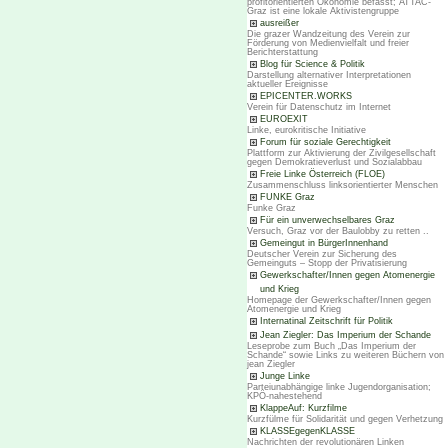
profitorientierten Ökonomie befasst; ATTAC-
Graz ist eine lokale Aktivistengruppe
ausreißer
Die grazer Wandzeitung des Verein zur
Förderung von Medienvielfalt und freier
Berichterstattung
Blog für Science & Politik
Darstellung alternativer Interpretationen
aktueller Ereignisse
EPICENTER.WORKS
Verein für Datenschutz im Internet
EUROEXIT
Linke, eurokritische Initiative
Forum für soziale Gerechtigkeit
Plattform zur Aktivierung der Zivilgesellschaft
gegen Demokratieverlust und Sozialabbau
Freie Linke Österreich (FLOE)
Zusammenschluss linksorientierter Menschen
FUNKE Graz
Funke Graz
Für ein unverwechselbares Graz
Versuch, Graz vor der Baulobby zu retten ..
Gemeingut in BürgerInnenhand
Deutscher Verein zur Sicherung des
Gemeinguts – Stopp der Privatisierung
Gewerkschafter/Innen gegen Atomenergie
und Krieg
Homepage der Gewerkschafter/Innen gegen
Atomenergie und Krieg
Internatinal Zeitschrift für Politik
Jean Ziegler: Das Imperium der Schande
Leseprobe zum Buch „Das Imperium der
Schande“ sowie Links zu weiteren Büchern von
jean Ziegler
Junge Linke
Parteiunabhängige linke Jugendorganisation;
KPÖ-nahestehend
KlappeAuf: Kurzfilme
Kurzfülme für Solidarität und gegen Verhetzung
KLASSEgegenKLASSE
Nachrichten der revolutionären Linken