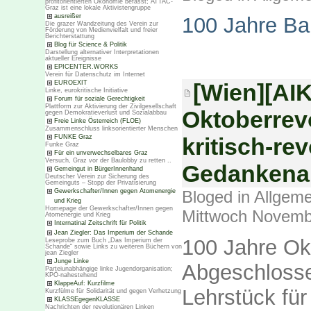
profitorientierten Ökonomie befasst; ATTAC-
Graz ist eine lokale Aktivistengruppe
ausreißer
100 Jahre Bal
Die grazer Wandzeitung des Verein zur
Förderung von Medienvielfalt und freier
Berichterstattung
Blog für Science & Politik
Darstellung alternativer Interpretationen
aktueller Ereignisse
EPICENTER.WORKS
Verein für Datenschutz im Internet
EUROEXIT
[Wien][AIK
Linke, eurokritische Initiative
Forum für soziale Gerechtigkeit
Plattform zur Aktivierung der Zivilgesellschaft
Oktoberrevo
gegen Demokratieverlust und Sozialabbau
Freie Linke Österreich (FLOE)
Zusammenschluss linksorientierter Menschen
FUNKE Graz
kritisch-re
Funke Graz
Für ein unverwechselbares Graz
Versuch, Graz vor der Baulobby zu retten ..
Gedankena
Gemeingut in BürgerInnenhand
Deutscher Verein zur Sicherung des
Gemeinguts – Stopp der Privatisierung
Gewerkschafter/Innen gegen Atomenergie
Bloged in
Allgeme
und Krieg
Homepage der Gewerkschafter/Innen gegen
Mittwoch Novemb
Atomenergie und Krieg
Internatinal Zeitschrift für Politik
Jean Ziegler: Das Imperium der Schande
100 Jahre Ok
Leseprobe zum Buch „Das Imperium der
Schande“ sowie Links zu weiteren Büchern von
jean Ziegler
Junge Linke
Abgeschlosse
Parteiunabhängige linke Jugendorganisation;
KPÖ-nahestehend
KlappeAuf: Kurzfilme
Lehrstück für
Kurzfülme für Solidarität und gegen Verhetzung
KLASSEgegenKLASSE
Nachrichten der revolutionären Linken