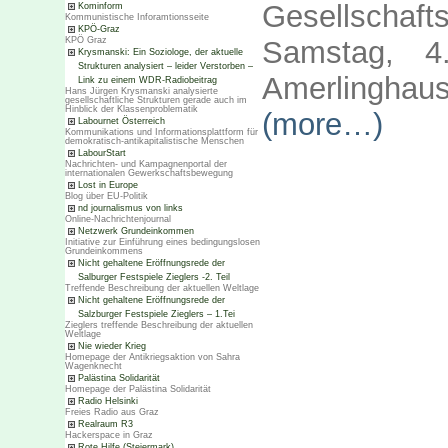
Gesellschaft
Kominform
Kommunistische Inforamtionsseite
KPÖ-Graz
Samstag, 4
KPÖ Graz
Krysmanski: Ein Soziologe, der aktuelle
Strukturen analysiert – leider Verstorben –
Amerlingha
Link zu einem WDR-Radiobeitrag
Hans Jürgen Krysmanski analysierte
gesellschaftliche Strukturen gerade auch im
Hinblick der Klassenproblematik
(more…)
Labournet Österreich
Kommunikations und Informationsplattform für
demokratisch-antikapitalistische Menschen
LabourStart
Nachrichten- und Kampagnenportal der
internationalen Gewerkschaftsbewegung
Lost in Europe
Blog über EU-Politik
nd journalismus von links
Online-Nachrichtenjournal
Netzwerk Grundeinkommen
Initiative zur Einführung eines bedingungslosen
Grundeinkommens
Nicht gehaltene Eröffnungsrede der
Salburger Festspiele Zieglers -2. Teil
Treffende Beschreibung der aktuellen Weltlage
Nicht gehaltene Eröffnungsrede der
Salzburger Festspiele Zieglers – 1.Tei
Zieglers treffende Beschreibung der aktuellen
Weltlage
Nie wieder Krieg
Homepage der Antikriegsaktion von Sahra
Wagenknecht
Palästina Solidarität
Homepage der Palästina Solidarität
Radio Helsinki
Freies Radio aus Graz
Realraum R3
Hackerspace in Graz
Rote Hilfe (Steiermark)