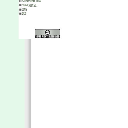
Comments
RSS
Valid
XHTML
XFN
WP