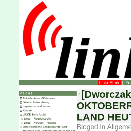
LinkeStmk
Yo
|
[Dworczak
Pages
Aktuelle Aufrufe/Petitionen
OKTOBERR
Datenschutzerklärung
Impressum und Konto
Kontakt
LAND HEU
LINKE.Stmk-Archiv
Linke – Flugblattarchiv
Linke – Konzept – Historie
Bloged in
Allgeme
Österreichische Zeitgeschichte: Eine