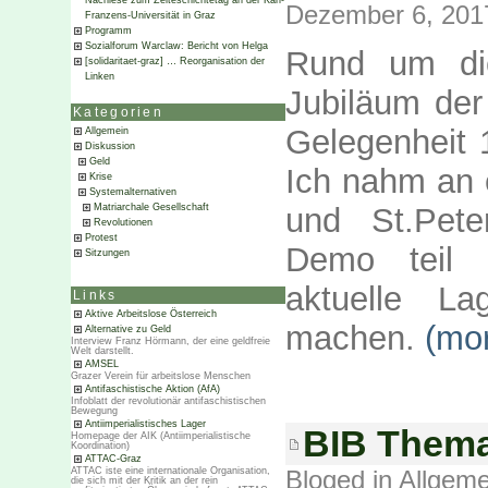
Nachlese zum Zeiteschichtetag an der Karl-
Dezember 6, 201
Franzens-Universität in Graz
Programm
Sozialforum Warclaw: Bericht von Helga
Rund um die
[solidaritaet-graz] … Reorganisation der
Linken
Jubiläum der 
Kategorien
Gelegenheit 
Allgemein
Diskussion
Geld
Ich nahm an 
Krise
Systemalternativen
und St.Pete
Matriarchale Gesellschaft
Revolutionen
Protest
Demo teil 
Sitzungen
aktuelle L
Links
Aktive Arbeitslose Österreich
machen.
(mo
Alternative zu Geld
Interview Franz Hörmann, der eine geldfreie
Welt darstellt.
AMSEL
Grazer Verein für arbeitslose Menschen
Antifaschistische Aktion (AfA)
Infoblatt der revolutionär antifaschistischen
Bewegung
Antiimperialistisches Lager
BIB Thema
Homepage der AIK (Antiimperialistische
Koordination)
ATTAC-Graz
Bloged in
Allgeme
ATTAC iste eine internationale Organisation,
die sich mit der Kritik an der rein