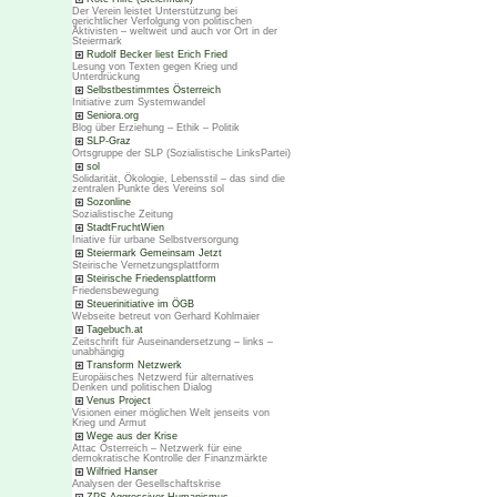
Der Verein leistet Unterstützung bei
gerichtlicher Verfolgung von politischen
Aktivisten – weltweit und auch vor Ort in der
Steiermark
Rudolf Becker liest Erich Fried
Lesung von Texten gegen Krieg und
Unterdrückung
Selbstbestimmtes Österreich
Initiative zum Systemwandel
Seniora.org
Blog über Erziehung – Ethik – Politik
SLP-Graz
Ortsgruppe der SLP (Sozialistische LinksPartei)
sol
Solidarität, Ökologie, Lebensstil – das sind die
zentralen Punkte des Vereins sol
Sozonline
Sozialistische Zeitung
StadtFruchtWien
Iniative für urbane Selbstversorgung
Steiermark Gemeinsam Jetzt
Steirische Vernetzungsplattform
Steirische Friedensplattform
Friedensbewegung
Steuerinitiative im ÖGB
Webseite betreut von Gerhard Kohlmaier
Tagebuch.at
Zeitschrift für Auseinandersetzung – links –
unabhängig
Transform Netzwerk
Europäisches Netzwerd für alternatives
Denken und politischen Dialog
Venus Project
Visionen einer möglichen Welt jenseits von
Krieg und Armut
Wege aus der Krise
Attac Österreich – Netzwerk für eine
demokratische Kontrolle der Finanzmärkte
Wilfried Hanser
Analysen der Gesellschaftskrise