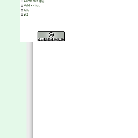
Comments
RSS
Valid
XHTML
XFN
WP