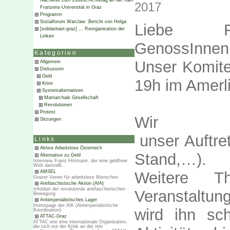
Nachlese zum Zeiteschichtetag an der Karl-
2017
Franzens-Universität in Graz
Programm
Sozialforum Warclaw: Bericht von Helga
Liebe Fre
[solidaritaet-graz] … Reorganisation der
Linken
GenossInnen
Kategorien
Unser Komitee
Allgemein
Diskussion
Geld
19h im Amerl
Krise
Systemalternativen
Matriarchale Gesellschaft
Revolutionen
Protest
Wir we
Sitzungen
unser Auftre
Links
Aktive Arbeitslose Österreich
Stand,…).
Alternative zu Geld
Interview Franz Hörmann, der eine geldfreie
Welt darstellt.
Weitere T
AMSEL
Grazer Verein für arbeitslose Menschen
Antifaschistische Aktion (AfA)
Infoblatt der revolutionär antifaschistischen
Veranstaltun
Bewegung
Antiimperialistisches Lager
Homepage der AIK (Antiimperialistische
wird ihn sch
Koordination)
ATTAC-Graz
ATTAC iste eine internationale Organisation,
die sich mit der Kritik an der rein