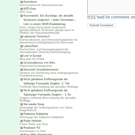
Kominform
Kommunistische Inforamtionsseite
KPÖ-Graz
KPÖ Graz
Krysmanski: Ein Soziologe, der aktuelle
feed for comments on 
RSS
Strukturen analysiert – leider Verstorben –
Link zu einem WDR-Radiobeitrag
Hans Jürgen Krysmanski analysierte
gesellschaftliche Strukturen gerade auch im
Hinblick der Klassenproblematik
Labournet Österreich
Kommunikations und Informationsplattform für
demokratisch-antikapitalistische Menschen
LabourStart
Nachrichten- und Kampagnenportal der
internationalen Gewerkschaftsbewegung
Lost in Europe
Blog über EU-Politik
nd journalismus von links
Online-Nachrichtenjournal
Netzwerk Grundeinkommen
Initiative zur Einführung eines bedingungslosen
Grundeinkommens
Nicht gehaltene Eröffnungsrede der
Salburger Festspiele Zieglers -2. Teil
Treffende Beschreibung der aktuellen Weltlage
Nicht gehaltene Eröffnungsrede der
Salzburger Festspiele Zieglers – 1.Tei
Zieglers treffende Beschreibung der aktuellen
Weltlage
Nie wieder Krieg
Homepage der Antikriegsaktion von Sahra
Wagenknecht
Palästina Solidarität
Homepage der Palästina Solidarität
Radio Helsinki
Freies Radio aus Graz
Realraum R3
Hackerspace in Graz
Rote Hilfe (Steiermark)