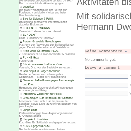
Aktivitäten 
profitorientierten Ökonomie befasst; ATTAC-
Graz ist eine lokale Aktivistengruppe
ausreißer
Die grazer Wandzeitung des Verein zur
Mit solidaris
Förderung von Medienvielfalt und freier
Berichterstattung
Blog für Science & Politik
Darstellung alternativer Interpretationen
Hermann Dw
aktueller Ereignisse
EPICENTER.WORKS
Verein für Datenschutz im Internet
EUROEXIT
Linke, eurokritische Initiative
Forum für soziale Gerechtigkeit
Plattform zur Aktivierung der Zivilgesellschaft
gegen Demokratieverlust und Sozialabbau
Keine Kommentare
»
Freie Linke Österreich (FLOE)
Zusammenschluss linksorientierter Menschen
FUNKE Graz
No comments yet.
Funke Graz
Für ein unverwechselbares Graz
Leave a comment
Versuch, Graz vor der Baulobby zu retten ..
Gemeingut in BürgerInnenhand
Deutscher Verein zur Sicherung des
Gemeinguts – Stopp der Privatisierung
Gewerkschafter/Innen gegen Atomenergie
M
und Krieg
Homepage der Gewerkschafter/Innen gegen
Atomenergie und Krieg
Internatinal Zeitschrift für Politik
Jean Ziegler: Das Imperium der Schande
Leseprobe zum Buch „Das Imperium der
Schande“ sowie Links zu weiteren Büchern von
jean Ziegler
Junge Linke
Parteiunabhängige linke Jugendorganisation;
KPÖ-nahestehend
KlappeAuf: Kurzfilme
Kurzfülme für Solidarität und gegen Verhetzung
KLASSEgegenKLASSE
Nachrichten der revolutionären Linken