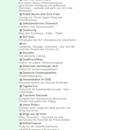
Der Verein leistet Unterstützung bei
gerichtlicher Verfolgung von politischen
Aktivisten – weltweit und auch vor Ort in der
Steiermark
Rudolf Becker liest Erich Fried
Lesung von Texten gegen Krieg und
Unterdrückung
Selbstbestimmtes Österreich
Initiative zum Systemwandel
Seniora.org
Blog über Erziehung – Ethik – Politik
SLP-Graz
Ortsgruppe der SLP (Sozialistische LinksPartei)
sol
Solidarität, Ökologie, Lebensstil – das sind die
zentralen Punkte des Vereins sol
Sozonline
Sozialistische Zeitung
StadtFruchtWien
Iniative für urbane Selbstversorgung
Steiermark Gemeinsam Jetzt
Steirische Vernetzungsplattform
Steirische Friedensplattform
Friedensbewegung
Steuerinitiative im ÖGB
Webseite betreut von Gerhard Kohlmaier
Tagebuch.at
Zeitschrift für Auseinandersetzung – links –
unabhängig
Transform Netzwerk
Europäisches Netzwerd für alternatives
Denken und politischen Dialog
Venus Project
Visionen einer möglichen Welt jenseits von
Krieg und Armut
Wege aus der Krise
Attac Österreich – Netzwerk für eine
demokratische Kontrolle der Finanzmärkte
Wilfried Hanser
Analysen der Gesellschaftskrise