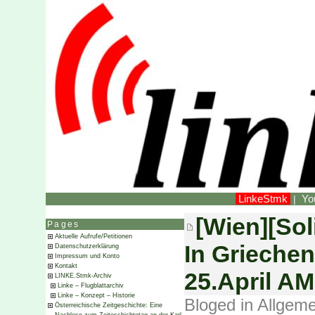
LinkeStmk
Yo
|
[Wien][Sol
Pages
Aktuelle Aufrufe/Petitionen
In Griechen
Datenschutzerklärung
Impressum und Konto
Kontakt
25.April 
LINKE.Stmk-Archiv
Linke – Flugblattarchiv
Linke – Konzept – Historie
Bloged in
Allgeme
Österreichische Zeitgeschichte: Eine