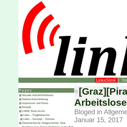
LinkeStmk
Yo
|
[Graz][Pira
Pages
Aktuelle Aufrufe/Petitionen
Arbeitslos
Datenschutzerklärung
Impressum und Konto
Kontakt
Bloged in
Allgeme
LINKE.Stmk-Archiv
Linke – Flugblattarchiv
Januar 15, 2017
Linke – Konzept – Historie
Österreichische Zeitgeschichte: Eine