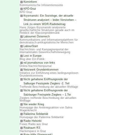
Kominform
Kommunistische Inforamtionsseite
KPÖ-Graz
KPÖ Graz
Krysmanski: Ein Soziologe, der aktuelle
Strukturen analysiert – leider Verstorben –
Link zu einem WDR-Radiobeitrag
Hans Jürgen Krysmanski analysierte
gesellschaftliche Strukturen gerade auch im
Hinblick der Klassenproblematik
Labournet Österreich
Kommunikations und Informationsplattform für
demokratisch-antikapitalistische Menschen
LabourStart
Nachrichten- und Kampagnenportal der
internationalen Gewerkschaftsbewegung
Lost in Europe
Blog über EU-Politik
nd journalismus von links
Online-Nachrichtenjournal
Netzwerk Grundeinkommen
Initiative zur Einführung eines bedingungslosen
Grundeinkommens
Nicht gehaltene Eröffnungsrede der
Salburger Festspiele Zieglers -2. Teil
Treffende Beschreibung der aktuellen Weltlage
Nicht gehaltene Eröffnungsrede der
Salzburger Festspiele Zieglers – 1.Tei
Zieglers treffende Beschreibung der aktuellen
Weltlage
Nie wieder Krieg
Homepage der Antikriegsaktion von Sahra
Wagenknecht
Palästina Solidarität
Homepage der Palästina Solidarität
Radio Helsinki
Freies Radio aus Graz
Realraum R3
Hackerspace in Graz
Rote Hilfe (Steiermark)