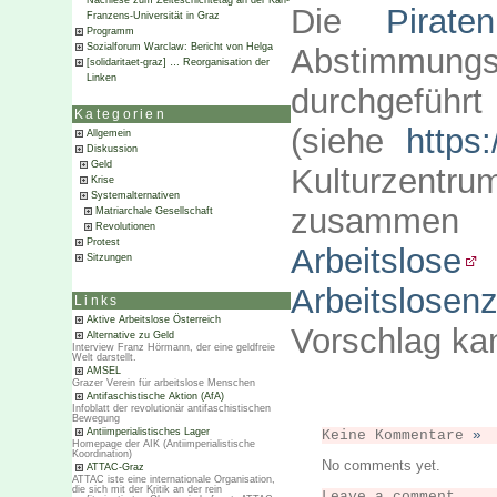
Nachlese zum Zeiteschichtetag an der Karl-
Die
Piraten
Franzens-Universität in Graz
Programm
Sozialforum Warclaw: Bericht von Helga
Abstimmungsl
[solidaritaet-graz] … Reorganisation der
Linken
durchgefüh
Kategorien
(siehe
https:
Allgemein
Diskussion
Geld
Kulturzentr
Krise
Systemalternativen
zusamme
Matriarchale Gesellschaft
Revolutionen
Protest
Arbeitslose
Sitzungen
Arbeitslosen
Links
Aktive Arbeitslose Österreich
Vorschlag k
Alternative zu Geld
Interview Franz Hörmann, der eine geldfreie
Welt darstellt.
AMSEL
Grazer Verein für arbeitslose Menschen
Antifaschistische Aktion (AfA)
Infoblatt der revolutionär antifaschistischen
Bewegung
Antiimperialistisches Lager
Keine Kommentare
»
Homepage der AIK (Antiimperialistische
Koordination)
No comments yet.
ATTAC-Graz
ATTAC iste eine internationale Organisation,
die sich mit der Kritik an der rein
Leave a comment