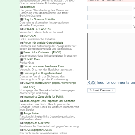
profitorientierten Ökonomie befasst; ATTAC-
Graz ist eine lokale Aktivistengruppe
ausreißer
Die grazer Wandzeitung des Verein zur
Förderung von Medienvielfalt und freier
Berichterstattung
M
Blog für Science & Politik
Darstellung alternativer Interpretationen
aktueller Ereignisse
EPICENTER.WORKS
Verein für Datenschutz im Internet
EUROEXIT
Linke, eurokritische Initiative
Forum für soziale Gerechtigkeit
Plattform zur Aktivierung der Zivilgesellschaft
gegen Demokratieverlust und Sozialabbau
Freie Linke Österreich (FLOE)
Zusammenschluss linksorientierter Menschen
FUNKE Graz
Funke Graz
Für ein unverwechselbares Graz
Versuch, Graz vor der Baulobby zu retten ..
Gemeingut in BürgerInnenhand
Deutscher Verein zur Sicherung des
Gemeinguts – Stopp der Privatisierung
feed for comments on 
RSS
Gewerkschafter/Innen gegen Atomenergie
und Krieg
Homepage der Gewerkschafter/Innen gegen
Atomenergie und Krieg
Internatinal Zeitschrift für Politik
Jean Ziegler: Das Imperium der Schande
Leseprobe zum Buch „Das Imperium der
Schande“ sowie Links zu weiteren Büchern von
jean Ziegler
Junge Linke
Parteiunabhängige linke Jugendorganisation;
KPÖ-nahestehend
KlappeAuf: Kurzfilme
Kurzfülme für Solidarität und gegen Verhetzung
KLASSEgegenKLASSE
Nachrichten der revolutionären Linken