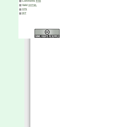
Comments
RSS
Valid
XHTML
XFN
WP