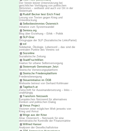
Der Verein leistet Unterstützung bei
gerichtlicher Verfolgung von politischen
Aktivisten – weltweit und auch vor Ort in der
Steiermark
Rudolf Becker liest Erich Fried
Lesung von Texten gegen Krieg und
Unterdrückung
Selbstbestimmtes Österreich
Initiative zum Systemwandel
Seniora.org
Blog über Erziehung – Ethik – Politik
SLP-Graz
Ortsgruppe der SLP (Sozialistische LinksPartei)
sol
Solidarität, Ökologie, Lebensstil – das sind die
zentralen Punkte des Vereins sol
Sozonline
Sozialistische Zeitung
StadtFruchtWien
Iniative für urbane Selbstversorgung
Steiermark Gemeinsam Jetzt
Steirische Vernetzungsplattform
Steirische Friedensplattform
Friedensbewegung
Steuerinitiative im ÖGB
Webseite betreut von Gerhard Kohlmaier
Tagebuch.at
Zeitschrift für Auseinandersetzung – links –
unabhängig
Transform Netzwerk
Europäisches Netzwerd für alternatives
Denken und politischen Dialog
Venus Project
Visionen einer möglichen Welt jenseits von
Krieg und Armut
Wege aus der Krise
Attac Österreich – Netzwerk für eine
demokratische Kontrolle der Finanzmärkte
Wilfried Hanser
Analysen der Gesellschaftskrise