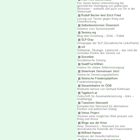
Der Verein leistet Unterstützung bei
gerichtlicher Verfolgung von politischen
Aktivisten – weltweit und auch vor Ort in der
Steiermark
Rudolf Becker liest Erich Fried
Lesung von Texten gegen Krieg und
Unterdrückung
Selbstbestimmtes Österreich
Initiative zum Systemwandel
Seniora.org
Blog über Erziehung – Ethik – Politik
SLP-Graz
Ortsgruppe der SLP (Sozialistische LinksPartei)
sol
Solidarität, Ökologie, Lebensstil – das sind die
zentralen Punkte des Vereins sol
Sozonline
Sozialistische Zeitung
StadtFruchtWien
Iniative für urbane Selbstversorgung
Steiermark Gemeinsam Jetzt
Steirische Vernetzungsplattform
Steirische Friedensplattform
Friedensbewegung
Steuerinitiative im ÖGB
Webseite betreut von Gerhard Kohlmaier
Tagebuch.at
Zeitschrift für Auseinandersetzung – links –
unabhängig
Transform Netzwerk
Europäisches Netzwerd für alternatives
Denken und politischen Dialog
Venus Project
Visionen einer möglichen Welt jenseits von
Krieg und Armut
Wege aus der Krise
Attac Österreich – Netzwerk für eine
demokratische Kontrolle der Finanzmärkte
Wilfried Hanser
Analysen der Gesellschaftskrise