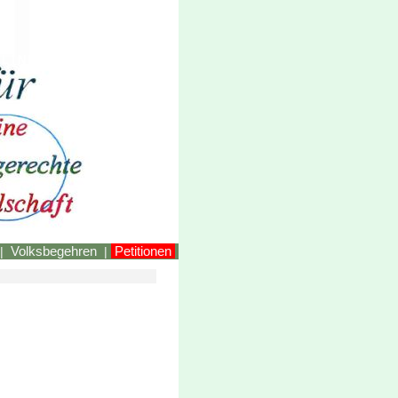
LINKEstmk
Volksbegehren
Petitionen
|
|