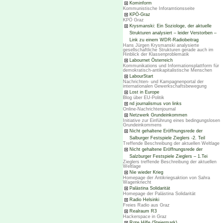
Kominform
Kommunistische Inforamtionsseite
KPÖ-Graz
KPÖ Graz
Krysmanski: Ein Soziologe, der aktuelle
Strukturen analysiert – leider Verstorben –
Link zu einem WDR-Radiobeitrag
Hans Jürgen Krysmanski analysierte
gesellschaftliche Strukturen gerade auch im
Hinblick der Klassenproblematik
Labournet Österreich
Kommunikations und Informationsplattform für
demokratisch-antikapitalistische Menschen
LabourStart
Nachrichten- und Kampagnenportal der
internationalen Gewerkschaftsbewegung
Lost in Europe
Blog über EU-Politik
nd journalismus von links
Online-Nachrichtenjournal
Netzwerk Grundeinkommen
Initiative zur Einführung eines bedingungslosen
Grundeinkommens
Nicht gehaltene Eröffnungsrede der
Salburger Festspiele Zieglers -2. Teil
Treffende Beschreibung der aktuellen Weltlage
Nicht gehaltene Eröffnungsrede der
Salzburger Festspiele Zieglers – 1.Tei
Zieglers treffende Beschreibung der aktuellen
Weltlage
Nie wieder Krieg
Homepage der Antikriegsaktion von Sahra
Wagenknecht
Palästina Solidarität
Homepage der Palästina Solidarität
Radio Helsinki
Freies Radio aus Graz
Realraum R3
Hackerspace in Graz
Rote Hilfe (Steiermark)