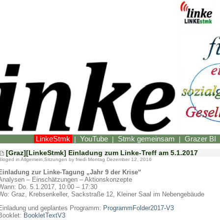
LinkeStmk
YouTube
Stmk gemeinsam
Grazer BI
|
|
|
[Graz][LinkeStmk] Einladung zum Linke-Treff am 5.1.2017
Bloged in
Allgemein
,
Sitzungen
by friedi Montag Dezember 12, 2016
Einladung zur Linke-Tagung „Jahr 9 der Krise“
Analysen – Einschätzungen – Aktionskonzepte
Wann: Do. 5.1.2017, 10:00 – 17:30
Wo: Graz, Krebsenkeller, Sackstraße 12, Kleiner Saal im Nebengebäude
Einladung und geplantes Programm:
ProgrammFolder2017-V3
Booklet:
BookletTextV3