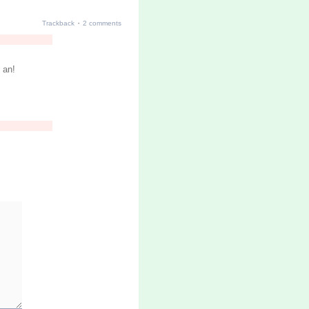
·
Trackback
2 comments
 an!