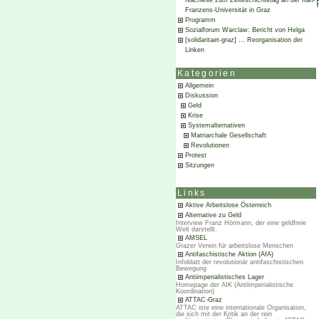
Nachlese zum Zeiteschichtetag an der Karl-
Franzens-Universität in Graz
Programm
Sozialforum Warclaw: Bericht von Helga
[solidaritaet-graz] … Reorganisation der
Linken
Kategorien
Allgemein
Diskussion
Geld
Krise
Systemalternativen
Matriarchale Gesellschaft
Revolutionen
Protest
Sitzungen
Links
Aktive Arbeitslose Österreich
Alternative zu Geld
Interview Franz Hörmann, der eine geldfreie
Welt darstellt.
AMSEL
Grazer Verein für arbeitslose Menschen
Antifaschistische Aktion (AfA)
Infoblatt der revolutionär antifaschistischen
Bewegung
Antiimperialistisches Lager
Homepage der AIK (Antiimperialistische
Koordination)
ATTAC-Graz
ATTAC iste eine internationale Organisation,
die sich mit der Kritik an der rein