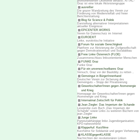
profitorientierten Ökonomie befasst; ATTAC-
Graz ist eine lokale Aktivistengruppe
ausreißer
Die grazer Wandzeitung des Verein zur
Förderung von Medienvielfalt und freier
Berichterstattung
Blog für Science & Politik
Darstellung alternativer Interpretationen
aktueller Ereignisse
EPICENTER.WORKS
Verein für Datenschutz im Internet
EUROEXIT
Linke, eurokritische Initiative
Forum für soziale Gerechtigkeit
Plattform zur Aktivierung der Zivilgesellschaft
gegen Demokratieverlust und Sozialabbau
Freie Linke Österreich (FLOE)
Zusammenschluss linksorientierter Menschen
FUNKE Graz
Funke Graz
Für ein unverwechselbares Graz
Versuch, Graz vor der Baulobby zu retten ..
Gemeingut in BürgerInnenhand
Deutscher Verein zur Sicherung des
Gemeinguts – Stopp der Privatisierung
Gewerkschafter/Innen gegen Atomenergie
und Krieg
Homepage der Gewerkschafter/Innen gegen
Atomenergie und Krieg
Internatinal Zeitschrift für Politik
Jean Ziegler: Das Imperium der Schande
Leseprobe zum Buch „Das Imperium der
Schande“ sowie Links zu weiteren Büchern von
jean Ziegler
Junge Linke
Parteiunabhängige linke Jugendorganisation;
KPÖ-nahestehend
KlappeAuf: Kurzfilme
Kurzfülme für Solidarität und gegen Verhetzung
KLASSEgegenKLASSE
Nachrichten der revolutionären Linken