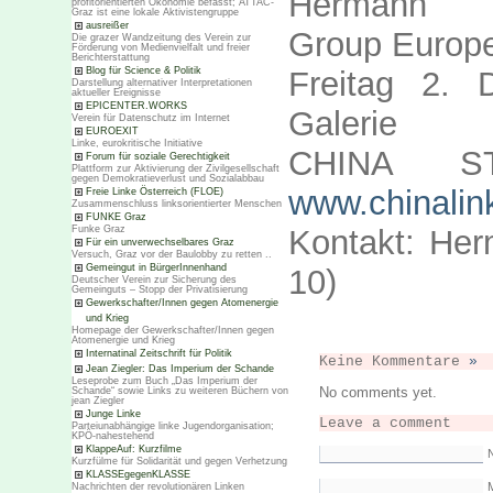
Hermann 
profitorientierten Ökonomie befasst; ATTAC-
Graz ist eine lokale Aktivistengruppe
ausreißer
Group Europ
Die grazer Wandzeitung des Verein zur
Förderung von Medienvielfalt und freier
Berichterstattung
Blog für Science & Politik
Freitag 2.
Darstellung alternativer Interpretationen
aktueller Ereignisse
EPICENTER.WORKS
Galerie
Verein für Datenschutz im Internet
EUROEXIT
Linke, eurokritische Initiative
CHINA S
Forum für soziale Gerechtigkeit
Plattform zur Aktivierung der Zivilgesellschaft
gegen Demokratieverlust und Sozialabbau
www.chinalin
Freie Linke Österreich (FLOE)
Zusammenschluss linksorientierter Menschen
FUNKE Graz
Funke Graz
Kontakt: He
Für ein unverwechselbares Graz
Versuch, Graz vor der Baulobby zu retten ..
Gemeingut in BürgerInnenhand
10)
Deutscher Verein zur Sicherung des
Gemeinguts – Stopp der Privatisierung
Gewerkschafter/Innen gegen Atomenergie
und Krieg
Homepage der Gewerkschafter/Innen gegen
Atomenergie und Krieg
Internatinal Zeitschrift für Politik
Keine Kommentare
»
Jean Ziegler: Das Imperium der Schande
Leseprobe zum Buch „Das Imperium der
No comments yet.
Schande“ sowie Links zu weiteren Büchern von
jean Ziegler
Junge Linke
Leave a comment
Parteiunabhängige linke Jugendorganisation;
KPÖ-nahestehend
KlappeAuf: Kurzfilme
Kurzfülme für Solidarität und gegen Verhetzung
KLASSEgegenKLASSE
M
Nachrichten der revolutionären Linken