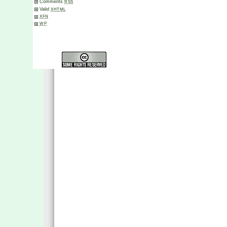
Comments
RSS
Valid
XHTML
XFN
WP