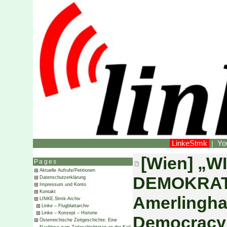
LinkeStmk
Yo
|
[Wien] „W
Pages
Aktuelle Aufrufe/Petitionen
DEMOKRATI
Datenschutzerklärung
Impressum und Konto
Kontakt
Amerlingha
LINKE.Stmk-Archiv
Linke – Flugblattarchiv
Linke – Konzept – Historie
Democracy
Österreichische Zeitgeschichte: Eine