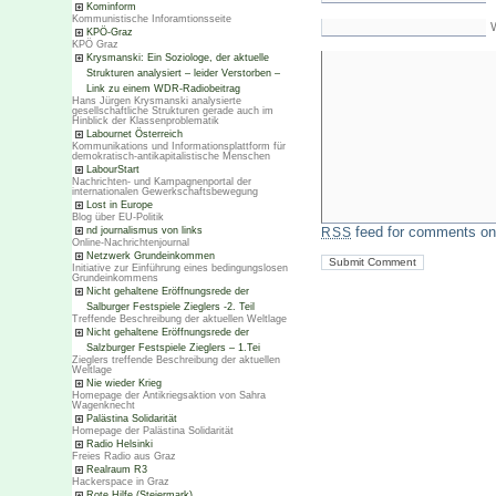
Kominform
Kommunistische Inforamtionsseite
KPÖ-Graz
KPÖ Graz
Krysmanski: Ein Soziologe, der aktuelle
Strukturen analysiert – leider Verstorben –
Link zu einem WDR-Radiobeitrag
Hans Jürgen Krysmanski analysierte
gesellschaftliche Strukturen gerade auch im
Hinblick der Klassenproblematik
Labournet Österreich
Kommunikations und Informationsplattform für
demokratisch-antikapitalistische Menschen
LabourStart
Nachrichten- und Kampagnenportal der
internationalen Gewerkschaftsbewegung
Lost in Europe
Blog über EU-Politik
feed for comments on 
nd journalismus von links
RSS
Online-Nachrichtenjournal
Netzwerk Grundeinkommen
Initiative zur Einführung eines bedingungslosen
Grundeinkommens
Nicht gehaltene Eröffnungsrede der
Salburger Festspiele Zieglers -2. Teil
Treffende Beschreibung der aktuellen Weltlage
Nicht gehaltene Eröffnungsrede der
Salzburger Festspiele Zieglers – 1.Tei
Zieglers treffende Beschreibung der aktuellen
Weltlage
Nie wieder Krieg
Homepage der Antikriegsaktion von Sahra
Wagenknecht
Palästina Solidarität
Homepage der Palästina Solidarität
Radio Helsinki
Freies Radio aus Graz
Realraum R3
Hackerspace in Graz
Rote Hilfe (Steiermark)