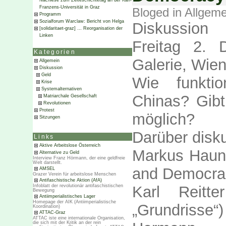
Nachlese zum Zeiteschichtetag an der Karl-
Franzens-Universität in Graz
Bloged in
Allgeme
Programm
Sozialforum Warclaw: Bericht von Helga
Diskussion
[solidaritaet-graz] … Reorganisation der
Linken
Freitag 2.
Kategorien
Galerie, Wie
Allgemein
Diskussion
Geld
Wie funktio
Krise
Systemalternativen
Chinas? Gibt
Matriarchale Gesellschaft
Revolutionen
Protest
möglich?
Sitzungen
Darüber disku
Links
Aktive Arbeitslose Österreich
Markus Haun
Alternative zu Geld
Interview Franz Hörmann, der eine geldfreie
Welt darstellt.
and Democrac
AMSEL
Grazer Verein für arbeitslose Menschen
Antifaschistische Aktion (AfA)
Infoblatt der revolutionär antifaschistischen
Karl Reitter
Bewegung
Antiimperialistisches Lager
Homepage der AIK (Antiimperialistische
„Grundrisse“)
Koordination)
ATTAC-Graz
ATTAC iste eine internationale Organisation,
die sich mit der Kritik an der rein