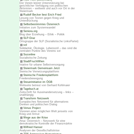
Der Verein leistet Unterstützung bei
gerichtlicher Verfolgung von politischen
Aktivisten – weltweit und auch vor Ort in der
Steiermark
Rudolf Becker liest Erich Fried
Lesung von Texten gegen Krieg und
Unterdrückung
Selbstbestimmtes Österreich
Initiative zum Systemwandel
Seniora.org
Blog über Erziehung – Ethik – Politik
SLP-Graz
Ortsgruppe der SLP (Sozialistische LinksPartei)
sol
Solidarität, Ökologie, Lebensstil – das sind die
zentralen Punkte des Vereins sol
Sozonline
Sozialistische Zeitung
StadtFruchtWien
Iniative für urbane Selbstversorgung
Steiermark Gemeinsam Jetzt
Steirische Vernetzungsplattform
Steirische Friedensplattform
Friedensbewegung
Steuerinitiative im ÖGB
Webseite betreut von Gerhard Kohlmaier
Tagebuch.at
Zeitschrift für Auseinandersetzung – links –
unabhängig
Transform Netzwerk
Europäisches Netzwerd für alternatives
Denken und politischen Dialog
Venus Project
Visionen einer möglichen Welt jenseits von
Krieg und Armut
Wege aus der Krise
Attac Österreich – Netzwerk für eine
demokratische Kontrolle der Finanzmärkte
Wilfried Hanser
Analysen der Gesellschaftskrise