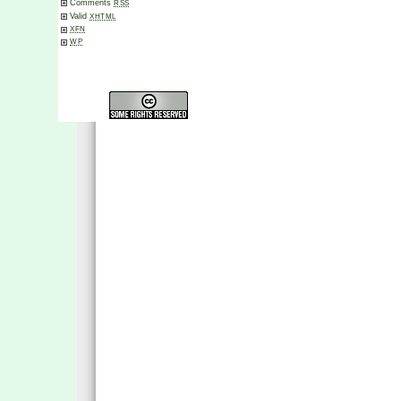
Comments
RSS
Valid
XHTML
XFN
WP