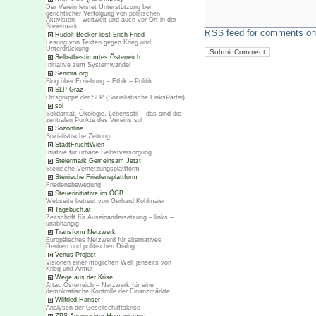
Der Verein leistet Unterstützung bei
gerichtlicher Verfolgung von politischen
Aktivisten – weltweit und auch vor Ort in der
Steiermark
feed for comments on 
RSS
Rudolf Becker liest Erich Fried
Lesung von Texten gegen Krieg und
Unterdrückung
Selbstbestimmtes Österreich
Initiative zum Systemwandel
Seniora.org
Blog über Erziehung – Ethik – Politik
SLP-Graz
Ortsgruppe der SLP (Sozialistische LinksPartei)
sol
Solidarität, Ökologie, Lebensstil – das sind die
zentralen Punkte des Vereins sol
Sozonline
Sozialistische Zeitung
StadtFruchtWien
Iniative für urbane Selbstversorgung
Steiermark Gemeinsam Jetzt
Steirische Vernetzungsplattform
Steirische Friedensplattform
Friedensbewegung
Steuerinitiative im ÖGB
Webseite betreut von Gerhard Kohlmaier
Tagebuch.at
Zeitschrift für Auseinandersetzung – links –
unabhängig
Transform Netzwerk
Europäisches Netzwerd für alternatives
Denken und politischen Dialog
Venus Project
Visionen einer möglichen Welt jenseits von
Krieg und Armut
Wege aus der Krise
Attac Österreich – Netzwerk für eine
demokratische Kontrolle der Finanzmärkte
Wilfried Hanser
Analysen der Gesellschaftskrise