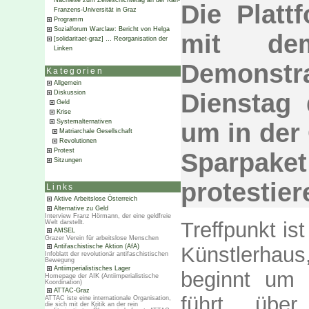
Nachlese zum Zeiteschichtetag an der Karl-
Die Platt
Franzens-Universität in Graz
Programm
Sozialforum Warclaw: Bericht von Helga
mit d
[solidaritaet-graz] … Reorganisation der
Linken
Demonst
Kategorien
Allgemein
Diskussion
Dienstag 
Geld
Krise
Systemalternativen
um in der 
Matriarchale Gesellschaft
Revolutionen
Protest
Sparpaket
Sitzungen
protestier
Links
Aktive Arbeitslose Österreich
Alternative zu Geld
Interview Franz Hörmann, der eine geldfreie
Treffpunkt is
Welt darstellt.
AMSEL
Grazer Verein für arbeitslose Menschen
Antifaschistische Aktion (AfA)
Künstlerha
Infoblatt der revolutionär antifaschistischen
Bewegung
Antiimperialistisches Lager
beginnt um 
Homepage der AIK (Antiimperialistische
Koordination)
ATTAC-Graz
führt über
ATTAC iste eine internationale Organisation,
die sich mit der Kritik an der rein