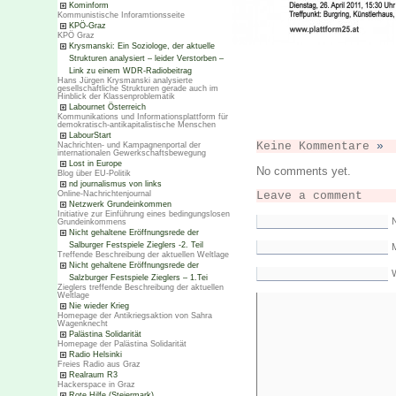
Kominform
Kommunistische Inforamtionsseite
KPÖ-Graz
KPÖ Graz
Krysmanski: Ein Soziologe, der aktuelle
Strukturen analysiert – leider Verstorben –
Link zu einem WDR-Radiobeitrag
Hans Jürgen Krysmanski analysierte
gesellschaftliche Strukturen gerade auch im
Hinblick der Klassenproblematik
Labournet Österreich
Kommunikations und Informationsplattform für
demokratisch-antikapitalistische Menschen
LabourStart
Keine Kommentare
»
Nachrichten- und Kampagnenportal der
internationalen Gewerkschaftsbewegung
Lost in Europe
No comments yet.
Blog über EU-Politik
nd journalismus von links
Leave a comment
Online-Nachrichtenjournal
Netzwerk Grundeinkommen
Initiative zur Einführung eines bedingungslosen
Grundeinkommens
Nicht gehaltene Eröffnungsrede der
Salburger Festspiele Zieglers -2. Teil
M
Treffende Beschreibung der aktuellen Weltlage
Nicht gehaltene Eröffnungsrede der
Salzburger Festspiele Zieglers – 1.Tei
Zieglers treffende Beschreibung der aktuellen
Weltlage
Nie wieder Krieg
Homepage der Antikriegsaktion von Sahra
Wagenknecht
Palästina Solidarität
Homepage der Palästina Solidarität
Radio Helsinki
Freies Radio aus Graz
Realraum R3
Hackerspace in Graz
Rote Hilfe (Steiermark)