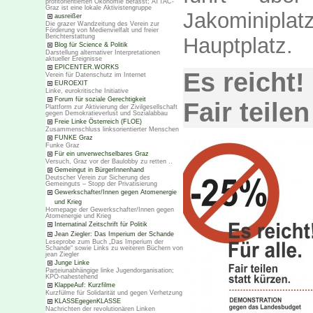
profitorientierten Ökonomie befasst; ATTAC-
Graz ist eine lokale Aktivistengruppe
Jakominipl
ausreißer
Die grazer Wandzeitung des Verein zur
Förderung von Medienvielfalt und freier
Berichterstattung
Hauptplatz.
Blog für Science & Politik
Darstellung alternativer Interpretationen
aktueller Ereignisse
EPICENTER.WORKS
Es reicht! 
Verein für Datenschutz im Internet
EUROEXIT
Linke, eurokritische Initiative
Forum für soziale Gerechtigkeit
Fair teilen
Plattform zur Aktivierung der Zivilgesellschaft
gegen Demokratieverlust und Sozialabbau
Freie Linke Österreich (FLOE)
Zusammenschluss linksorientierter Menschen
FUNKE Graz
Funke Graz
Für ein unverwechselbares Graz
Versuch, Graz vor der Baulobby zu retten ..
Gemeingut in BürgerInnenhand
Deutscher Verein zur Sicherung des
Gemeinguts – Stopp der Privatisierung
Gewerkschafter/Innen gegen Atomenergie
und Krieg
Homepage der Gewerkschafter/Innen gegen
Atomenergie und Krieg
Internatinal Zeitschrift für Politik
Jean Ziegler: Das Imperium der Schande
Leseprobe zum Buch „Das Imperium der
Schande“ sowie Links zu weiteren Büchern von
jean Ziegler
Junge Linke
Parteiunabhängige linke Jugendorganisation;
KPÖ-nahestehend
KlappeAuf: Kurzfilme
Kurzfülme für Solidarität und gegen Verhetzung
KLASSEgegenKLASSE
Nachrichten der revolutionären Linken