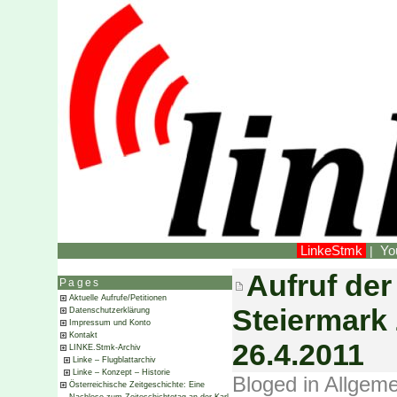
LinkeStmk
Yo
|
Aufruf der
Pages
Aktuelle Aufrufe/Petitionen
Steiermark
Datenschutzerklärung
Impressum und Konto
Kontakt
26.4.2011
LINKE.Stmk-Archiv
Linke – Flugblattarchiv
Linke – Konzept – Historie
Bloged in
Allgeme
Österreichische Zeitgeschichte: Eine