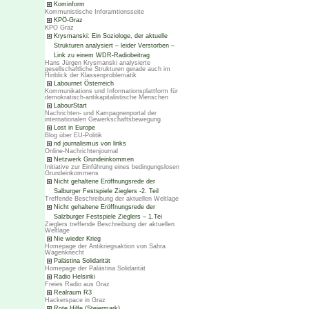
Kominform
Kommunistische Inforamtionsseite
KPÖ-Graz
KPÖ Graz
Krysmanski: Ein Soziologe, der aktuelle
Strukturen analysiert – leider Verstorben –
Link zu einem WDR-Radiobeitrag
Hans Jürgen Krysmanski analysierte
gesellschaftliche Strukturen gerade auch im
Hinblick der Klassenproblematik
Labournet Österreich
Kommunikations und Informationsplattform für
demokratisch-antikapitalistische Menschen
LabourStart
Nachrichten- und Kampagnenportal der
internationalen Gewerkschaftsbewegung
Lost in Europe
Blog über EU-Politik
nd journalismus von links
Online-Nachrichtenjournal
Netzwerk Grundeinkommen
Initiative zur Einführung eines bedingungslosen
Grundeinkommens
Nicht gehaltene Eröffnungsrede der
Salburger Festspiele Zieglers -2. Teil
Treffende Beschreibung der aktuellen Weltlage
Nicht gehaltene Eröffnungsrede der
Salzburger Festspiele Zieglers – 1.Tei
Zieglers treffende Beschreibung der aktuellen
Weltlage
Nie wieder Krieg
Homepage der Antikriegsaktion von Sahra
Wagenknecht
Palästina Solidarität
Homepage der Palästina Solidarität
Radio Helsinki
Freies Radio aus Graz
Realraum R3
Hackerspace in Graz
Rote Hilfe (Steiermark)