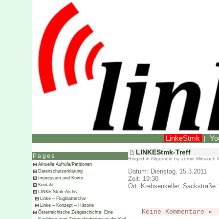
LinkeStmk
Yo
|
LINKEStmk-Treff
Pages
Bloged in
Allgemein
by admin Mittwoch 
Aktuelle Aufrufe/Petitionen
Datum: Dienstag, 15.3.2011
Datenschutzerklärung
Zeit: 19:30
Impressum und Konto
Ort: Krebsenkeller, Sackstraße
Kontakt
LINKE.Stmk-Archiv
Linke – Flugblattarchiv
Linke – Konzept – Historie
Keine Kommentare
»
Österreichische Zeitgeschichte: Eine