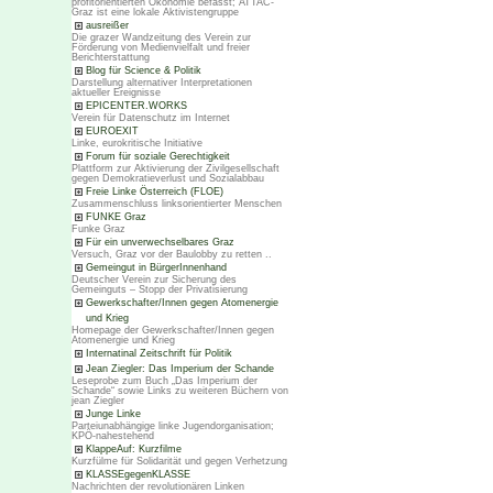
profitorientierten Ökonomie befasst; ATTAC-
Graz ist eine lokale Aktivistengruppe
ausreißer
Die grazer Wandzeitung des Verein zur
Förderung von Medienvielfalt und freier
Berichterstattung
Blog für Science & Politik
Darstellung alternativer Interpretationen
aktueller Ereignisse
EPICENTER.WORKS
Verein für Datenschutz im Internet
EUROEXIT
Linke, eurokritische Initiative
Forum für soziale Gerechtigkeit
Plattform zur Aktivierung der Zivilgesellschaft
gegen Demokratieverlust und Sozialabbau
Freie Linke Österreich (FLOE)
Zusammenschluss linksorientierter Menschen
FUNKE Graz
Funke Graz
Für ein unverwechselbares Graz
Versuch, Graz vor der Baulobby zu retten ..
Gemeingut in BürgerInnenhand
Deutscher Verein zur Sicherung des
Gemeinguts – Stopp der Privatisierung
Gewerkschafter/Innen gegen Atomenergie
und Krieg
Homepage der Gewerkschafter/Innen gegen
Atomenergie und Krieg
Internatinal Zeitschrift für Politik
Jean Ziegler: Das Imperium der Schande
Leseprobe zum Buch „Das Imperium der
Schande“ sowie Links zu weiteren Büchern von
jean Ziegler
Junge Linke
Parteiunabhängige linke Jugendorganisation;
KPÖ-nahestehend
KlappeAuf: Kurzfilme
Kurzfülme für Solidarität und gegen Verhetzung
KLASSEgegenKLASSE
Nachrichten der revolutionären Linken