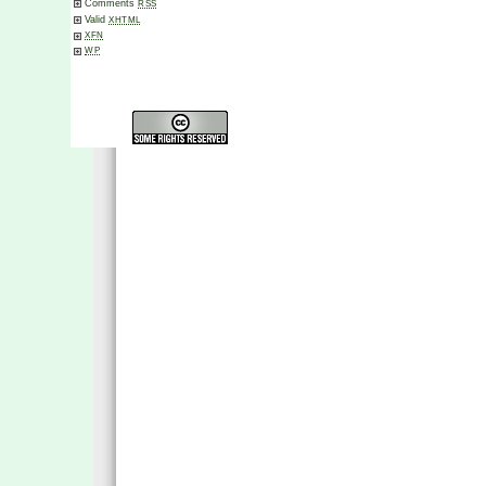
Comments
RSS
Valid
XHTML
XFN
WP