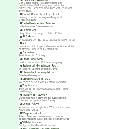
Der Verein leistet Unterstützung bei
gerichtlicher Verfolgung von politischen
Aktivisten – weltweit und auch vor Ort in der
Steiermark
Rudolf Becker liest Erich Fried
Lesung von Texten gegen Krieg und
Unterdrückung
Selbstbestimmtes Österreich
Initiative zum Systemwandel
Seniora.org
Blog über Erziehung – Ethik – Politik
SLP-Graz
Ortsgruppe der SLP (Sozialistische LinksPartei)
sol
Solidarität, Ökologie, Lebensstil – das sind die
zentralen Punkte des Vereins sol
Sozonline
Sozialistische Zeitung
StadtFruchtWien
Iniative für urbane Selbstversorgung
Steiermark Gemeinsam Jetzt
Steirische Vernetzungsplattform
Steirische Friedensplattform
Friedensbewegung
Steuerinitiative im ÖGB
Webseite betreut von Gerhard Kohlmaier
Tagebuch.at
Zeitschrift für Auseinandersetzung – links –
unabhängig
Transform Netzwerk
Europäisches Netzwerd für alternatives
Denken und politischen Dialog
Venus Project
Visionen einer möglichen Welt jenseits von
Krieg und Armut
Wege aus der Krise
Attac Österreich – Netzwerk für eine
demokratische Kontrolle der Finanzmärkte
Wilfried Hanser
Analysen der Gesellschaftskrise