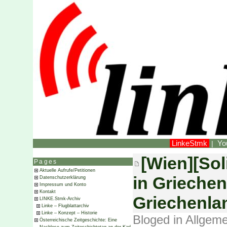
LinkeStmk
Yo
|
[Wien][Sol
Pages
Aktuelle Aufrufe/Petitionen
in Griechen
Datenschutzerklärung
Impressum und Konto
Kontakt
Griechenlan
LINKE.Stmk-Archiv
Linke – Flugblattarchiv
Linke – Konzept – Historie
Bloged in
Allgeme
Österreichische Zeitgeschichte: Eine