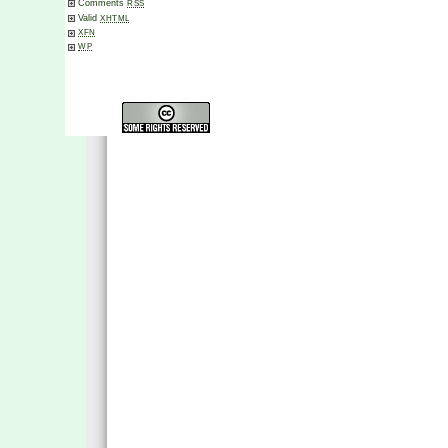
Comments
RSS
Valid
XHTML
XFN
WP