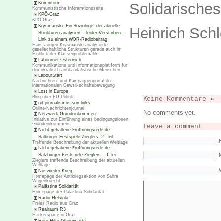
Solidarische
Kominform
Kommunistische Inforamtionsseite
KPÖ-Graz
KPÖ Graz
Krysmanski: Ein Soziologe, der aktuelle
Heinrich Sch
Strukturen analysiert – leider Verstorben –
Link zu einem WDR-Radiobeitrag
Hans Jürgen Krysmanski analysierte
gesellschaftliche Strukturen gerade auch im
Hinblick der Klassenproblematik
Labournet Österreich
Kommunikations und Informationsplattform für
demokratisch-antikapitalistische Menschen
LabourStart
Nachrichten- und Kampagnenportal der
internationalen Gewerkschaftsbewegung
Lost in Europe
Blog über EU-Politik
Keine Kommentare
»
nd journalismus von links
Online-Nachrichtenjournal
No comments yet.
Netzwerk Grundeinkommen
Initiative zur Einführung eines bedingungslosen
Grundeinkommens
Leave a comment
Nicht gehaltene Eröffnungsrede der
Salburger Festspiele Zieglers -2. Teil
Treffende Beschreibung der aktuellen Weltlage
Nicht gehaltene Eröffnungsrede der
M
Salzburger Festspiele Zieglers – 1.Tei
Zieglers treffende Beschreibung der aktuellen
Weltlage
Nie wieder Krieg
Homepage der Antikriegsaktion von Sahra
Wagenknecht
Palästina Solidarität
Homepage der Palästina Solidarität
Radio Helsinki
Freies Radio aus Graz
Realraum R3
Hackerspace in Graz
Rote Hilfe (Steiermark)