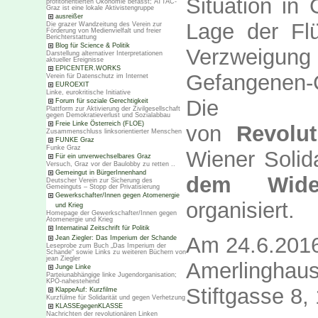
Situation in 
profitorientierten Ökonomie befasst; ATTAC-
Graz ist eine lokale Aktivistengruppe
ausreißer
Lage der Flü
Die grazer Wandzeitung des Verein zur
Förderung von Medienvielfalt und freier
Berichterstattung
Blog für Science & Politik
Verzweigu
Darstellung alternativer Interpretationen
aktueller Ereignisse
EPICENTER.WORKS
Gefangenen-
Verein für Datenschutz im Internet
EUROEXIT
Linke, eurokritische Initiative
Die Ve
Forum für soziale Gerechtigkeit
Plattform zur Aktivierung der Zivilgesellschaft
gegen Demokratieverlust und Sozialabbau
Freie Linke Österreich (FLOE)
von
Revolut
Zusammenschluss linksorientierter Menschen
FUNKE Graz
Funke Graz
Wiener Solid
Für ein unverwechselbares Graz
Versuch, Graz vor der Baulobby zu retten ..
Gemeingut in BürgerInnenhand
dem Wider
Deutscher Verein zur Sicherung des
Gemeinguts – Stopp der Privatisierung
Gewerkschafter/Innen gegen Atomenergie
organisiert.
und Krieg
Homepage der Gewerkschafter/Innen gegen
Atomenergie und Krieg
Internatinal Zeitschrift für Politik
Am 24.6.201
Jean Ziegler: Das Imperium der Schande
Leseprobe zum Buch „Das Imperium der
Schande“ sowie Links zu weiteren Büchern von
jean Ziegler
Amerlinghau
Junge Linke
Parteiunabhängige linke Jugendorganisation;
KPÖ-nahestehend
Stiftgasse 8,
KlappeAuf: Kurzfilme
Kurzfülme für Solidarität und gegen Verhetzung
KLASSEgegenKLASSE
Nachrichten der revolutionären Linken