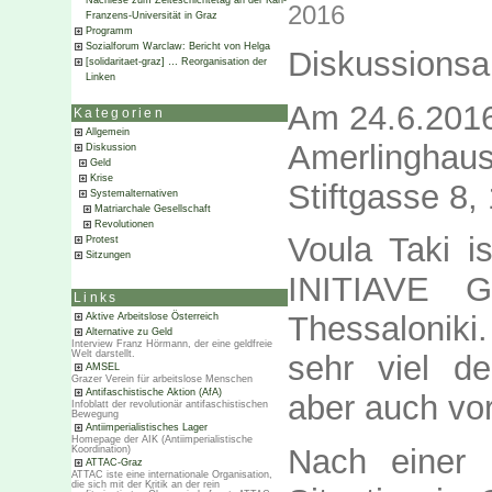
Nachlese zum Zeiteschichtetag an der Karl-
2016
Franzens-Universität in Graz
Programm
Sozialforum Warclaw: Bericht von Helga
Diskussionsa
[solidaritaet-graz] … Reorganisation der
Linken
Am 24.6.201
Kategorien
Allgemein
Amerlinghau
Diskussion
Geld
Krise
Stiftgasse 8,
Systemalternativen
Matriarchale Gesellschaft
Revolutionen
Voula Taki i
Protest
Sitzungen
INITIAVE 
Links
Thessaloniki
Aktive Arbeitslose Österreich
Alternative zu Geld
Interview Franz Hörmann, der eine geldfreie
Welt darstellt.
sehr viel de
AMSEL
Grazer Verein für arbeitslose Menschen
Antifaschistische Aktion (AfA)
aber auch vor
Infoblatt der revolutionär antifaschistischen
Bewegung
Antiimperialistisches Lager
Homepage der AIK (Antiimperialistische
Nach einer 
Koordination)
ATTAC-Graz
ATTAC iste eine internationale Organisation,
die sich mit der Kritik an der rein