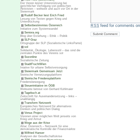
Der Verein leistet Unterstützung bei
gerichtlicher Verfolgung von politischen
Aktivisten – weltweit und auch vor Ort in der
Steiermark
Rudolf Becker liest Erich Fried
Lesung von Texten gegen Krieg und
Unterdrückung
feed for comments on 
Selbstbestimmtes Österreich
RSS
Initiative zum Systemwandel
Seniora.org
Blog über Erziehung – Ethik – Politik
SLP-Graz
Ortsgruppe der SLP (Sozialistische LinksPartei)
sol
Solidarität, Ökologie, Lebensstil – das sind die
zentralen Punkte des Vereins sol
Sozonline
Sozialistische Zeitung
StadtFruchtWien
Iniative für urbane Selbstversorgung
Steiermark Gemeinsam Jetzt
Steirische Vernetzungsplattform
Steirische Friedensplattform
Friedensbewegung
Steuerinitiative im ÖGB
Webseite betreut von Gerhard Kohlmaier
Tagebuch.at
Zeitschrift für Auseinandersetzung – links –
unabhängig
Transform Netzwerk
Europäisches Netzwerd für alternatives
Denken und politischen Dialog
Venus Project
Visionen einer möglichen Welt jenseits von
Krieg und Armut
Wege aus der Krise
Attac Österreich – Netzwerk für eine
demokratische Kontrolle der Finanzmärkte
Wilfried Hanser
Analysen der Gesellschaftskrise