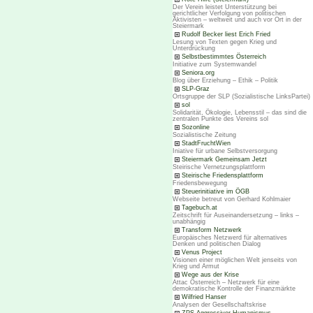
Der Verein leistet Unterstützung bei
gerichtlicher Verfolgung von politischen
Aktivisten – weltweit und auch vor Ort in der
Steiermark
Rudolf Becker liest Erich Fried
Lesung von Texten gegen Krieg und
Unterdrückung
Selbstbestimmtes Österreich
Initiative zum Systemwandel
Seniora.org
Blog über Erziehung – Ethik – Politik
SLP-Graz
Ortsgruppe der SLP (Sozialistische LinksPartei)
sol
Solidarität, Ökologie, Lebensstil – das sind die
zentralen Punkte des Vereins sol
Sozonline
Sozialistische Zeitung
StadtFruchtWien
Iniative für urbane Selbstversorgung
Steiermark Gemeinsam Jetzt
Steirische Vernetzungsplattform
Steirische Friedensplattform
Friedensbewegung
Steuerinitiative im ÖGB
Webseite betreut von Gerhard Kohlmaier
Tagebuch.at
Zeitschrift für Auseinandersetzung – links –
unabhängig
Transform Netzwerk
Europäisches Netzwerd für alternatives
Denken und politischen Dialog
Venus Project
Visionen einer möglichen Welt jenseits von
Krieg und Armut
Wege aus der Krise
Attac Österreich – Netzwerk für eine
demokratische Kontrolle der Finanzmärkte
Wilfried Hanser
Analysen der Gesellschaftskrise