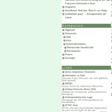
Nachlese zum Zeiteschichtetag an der Karl-
Franzens-Universität in Graz
Programm
Sozialforum Warclaw: Bericht von Helga
[solidaritaet-graz] … Reorganisation der
Linken
Kategorien
Allgemein
Diskussion
Geld
Krise
Systemalternativen
Matriarchale Gesellschaft
Revolutionen
Protest
Sitzungen
Links
Aktive Arbeitslose Österreich
Alternative zu Geld
Interview Franz Hörmann, der eine geldfreie
Welt darstellt.
AMSEL
Grazer Verein für arbeitslose Menschen
Antifaschistische Aktion (AfA)
Infoblatt der revolutionär antifaschistischen
Bewegung
Antiimperialistisches Lager
Homepage der AIK (Antiimperialistische
Koordination)
ATTAC-Graz
ATTAC iste eine internationale Organisation,
die sich mit der Kritik an der rein