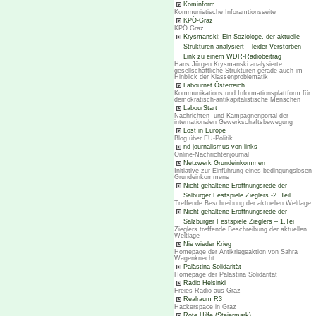
Kominform
Kommunistische Inforamtionsseite
KPÖ-Graz
KPÖ Graz
Krysmanski: Ein Soziologe, der aktuelle
Strukturen analysiert – leider Verstorben –
Link zu einem WDR-Radiobeitrag
Hans Jürgen Krysmanski analysierte
gesellschaftliche Strukturen gerade auch im
Hinblick der Klassenproblematik
Labournet Österreich
Kommunikations und Informationsplattform für
demokratisch-antikapitalistische Menschen
LabourStart
Nachrichten- und Kampagnenportal der
internationalen Gewerkschaftsbewegung
Lost in Europe
Blog über EU-Politik
nd journalismus von links
Online-Nachrichtenjournal
Netzwerk Grundeinkommen
Initiative zur Einführung eines bedingungslosen
Grundeinkommens
Nicht gehaltene Eröffnungsrede der
Salburger Festspiele Zieglers -2. Teil
Treffende Beschreibung der aktuellen Weltlage
Nicht gehaltene Eröffnungsrede der
Salzburger Festspiele Zieglers – 1.Tei
Zieglers treffende Beschreibung der aktuellen
Weltlage
Nie wieder Krieg
Homepage der Antikriegsaktion von Sahra
Wagenknecht
Palästina Solidarität
Homepage der Palästina Solidarität
Radio Helsinki
Freies Radio aus Graz
Realraum R3
Hackerspace in Graz
Rote Hilfe (Steiermark)