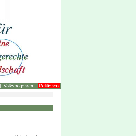
LINKEstmk
Volksbegehren
Petitionen
|
|