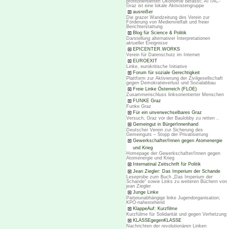
profitorientierten Ökonomie befasst; ATTAC-
Graz ist eine lokale Aktivistengruppe
ausreißer
Die grazer Wandzeitung des Verein zur
Förderung von Medienvielfalt und freier
Berichterstattung
Blog für Science & Politik
Darstellung alternativer Interpretationen
aktueller Ereignisse
EPICENTER.WORKS
Verein für Datenschutz im Internet
EUROEXIT
Linke, eurokritische Initiative
Forum für soziale Gerechtigkeit
Plattform zur Aktivierung der Zivilgesellschaft
gegen Demokratieverlust und Sozialabbau
Freie Linke Österreich (FLOE)
Zusammenschluss linksorientierter Menschen
FUNKE Graz
Funke Graz
Für ein unverwechselbares Graz
Versuch, Graz vor der Baulobby zu retten ..
Gemeingut in BürgerInnenhand
Deutscher Verein zur Sicherung des
Gemeinguts – Stopp der Privatisierung
Gewerkschafter/Innen gegen Atomenergie
und Krieg
Homepage der Gewerkschafter/Innen gegen
Atomenergie und Krieg
Internatinal Zeitschrift für Politik
Jean Ziegler: Das Imperium der Schande
Leseprobe zum Buch „Das Imperium der
Schande“ sowie Links zu weiteren Büchern von
jean Ziegler
Junge Linke
Parteiunabhängige linke Jugendorganisation;
KPÖ-nahestehend
KlappeAuf: Kurzfilme
Kurzfülme für Solidarität und gegen Verhetzung
KLASSEgegenKLASSE
Nachrichten der revolutionären Linken