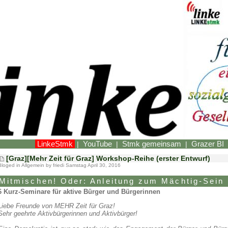
LinkeStmk
YouTube
Stmk gemeinsam
Grazer BI
|
|
|
[Graz][Mehr Zeit für Graz] Workshop-Reihe (erster Entwurf)
Bloged in
Allgemein
by friedi Samstag April 30, 2016
Mitmischen! Oder: Anleitung zum Mächtig-Sein
6 Kurz-Seminare für aktive Bürger und Bürgerinnen
Liebe Freunde von MEHR Zeit für Graz!
Sehr geehrte Aktivbürgerinnen und Aktivbürger!