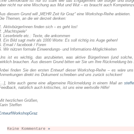
Eine Demokratie ist nur so stark wie das Engagement der Bürger und Bürg
aber nicht nur eine Mischung aus Mut und Wut – es braucht auch Kompetenz
Aus diesem Grund will „MEHR Zeit für Graz“ eine Workshop-Reihe anbieten.
Die Themen, an die wir derzeit denken:
1. AktivbürgerInnen finden sich – es geht los!
2. „Machtspiele“
3. Leserbriefe etc.: Texte, die ankommen
4. Ein Bild sagt mehr als 1000 Worte: Es soll richtig ins Auge gehen!
5. Email / facebook / Foren
6. Wir nützen formale Einwendungs- und Informations-Möglichkeiten
Uns ist es wichtig, das anzubieten, was aktive BürgerInnen (und solche,
wirklich brauchen. Aus diesem Grund bitten wir Sie um Ihre Rückmeldung bis 
Anbei finden Sie den ersten Entwurf dieser Workshop-Reihe – es wäre uns
Anmerkungen direkt ins Dokument schreiben und uns zurück schicken!
[…], bitte auch gerne eine allgemeine Rückmeldung in einem Mail
an
steff
Feedback, natürlich auch kritisches, ist uns eine wertvolle Hilfe!
Mit herzlichen Grüßen,
Karin Steffen
EntwurfWorkshopGraz
Keine Kommentare
»