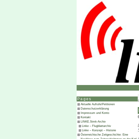
Pages
Aktuelle Aufrufe/Petitionen
Datenschutzerklärung
Impressum und Konto
Kontakt
LINKE.Stmk-Archiv
Linke – Flugblattarchiv
Linke – Konzept – Historie
Österreichische Zeitgeschichte: Eine