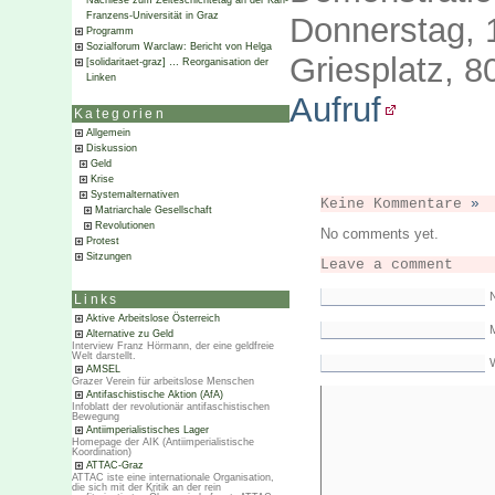
Nachlese zum Zeiteschichtetag an der Karl-
Franzens-Universität in Graz
Donnerstag, 
Programm
Sozialforum Warclaw: Bericht von Helga
Griesplatz, 
[solidaritaet-graz] … Reorganisation der
Linken
Aufruf
Kategorien
Allgemein
Diskussion
Geld
Krise
Systemalternativen
Keine Kommentare
»
Matriarchale Gesellschaft
Revolutionen
No comments yet.
Protest
Sitzungen
Leave a comment
Links
Aktive Arbeitslose Österreich
M
Alternative zu Geld
Interview Franz Hörmann, der eine geldfreie
Welt darstellt.
AMSEL
Grazer Verein für arbeitslose Menschen
Antifaschistische Aktion (AfA)
Infoblatt der revolutionär antifaschistischen
Bewegung
Antiimperialistisches Lager
Homepage der AIK (Antiimperialistische
Koordination)
ATTAC-Graz
ATTAC iste eine internationale Organisation,
die sich mit der Kritik an der rein