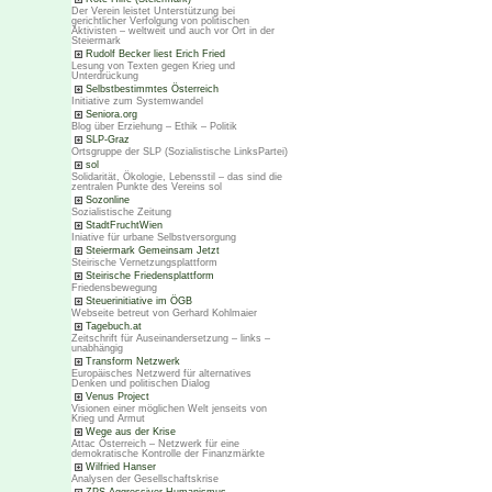
Der Verein leistet Unterstützung bei
gerichtlicher Verfolgung von politischen
Aktivisten – weltweit und auch vor Ort in der
Steiermark
Rudolf Becker liest Erich Fried
Lesung von Texten gegen Krieg und
Unterdrückung
Selbstbestimmtes Österreich
Initiative zum Systemwandel
Seniora.org
Blog über Erziehung – Ethik – Politik
SLP-Graz
Ortsgruppe der SLP (Sozialistische LinksPartei)
sol
Solidarität, Ökologie, Lebensstil – das sind die
zentralen Punkte des Vereins sol
Sozonline
Sozialistische Zeitung
StadtFruchtWien
Iniative für urbane Selbstversorgung
Steiermark Gemeinsam Jetzt
Steirische Vernetzungsplattform
Steirische Friedensplattform
Friedensbewegung
Steuerinitiative im ÖGB
Webseite betreut von Gerhard Kohlmaier
Tagebuch.at
Zeitschrift für Auseinandersetzung – links –
unabhängig
Transform Netzwerk
Europäisches Netzwerd für alternatives
Denken und politischen Dialog
Venus Project
Visionen einer möglichen Welt jenseits von
Krieg und Armut
Wege aus der Krise
Attac Österreich – Netzwerk für eine
demokratische Kontrolle der Finanzmärkte
Wilfried Hanser
Analysen der Gesellschaftskrise