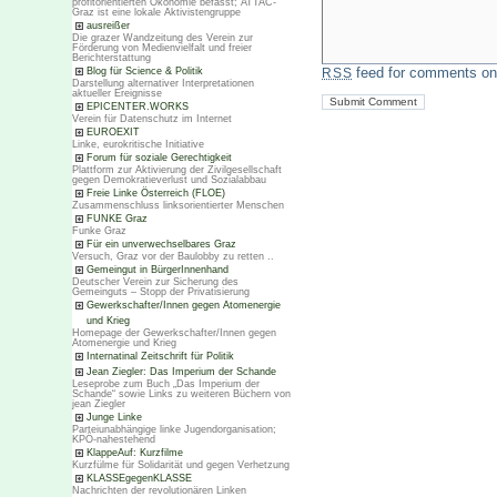
profitorientierten Ökonomie befasst; ATTAC-
Graz ist eine lokale Aktivistengruppe
ausreißer
Die grazer Wandzeitung des Verein zur
Förderung von Medienvielfalt und freier
Berichterstattung
feed for comments on 
Blog für Science & Politik
RSS
Darstellung alternativer Interpretationen
aktueller Ereignisse
EPICENTER.WORKS
Verein für Datenschutz im Internet
EUROEXIT
Linke, eurokritische Initiative
Forum für soziale Gerechtigkeit
Plattform zur Aktivierung der Zivilgesellschaft
gegen Demokratieverlust und Sozialabbau
Freie Linke Österreich (FLOE)
Zusammenschluss linksorientierter Menschen
FUNKE Graz
Funke Graz
Für ein unverwechselbares Graz
Versuch, Graz vor der Baulobby zu retten ..
Gemeingut in BürgerInnenhand
Deutscher Verein zur Sicherung des
Gemeinguts – Stopp der Privatisierung
Gewerkschafter/Innen gegen Atomenergie
und Krieg
Homepage der Gewerkschafter/Innen gegen
Atomenergie und Krieg
Internatinal Zeitschrift für Politik
Jean Ziegler: Das Imperium der Schande
Leseprobe zum Buch „Das Imperium der
Schande“ sowie Links zu weiteren Büchern von
jean Ziegler
Junge Linke
Parteiunabhängige linke Jugendorganisation;
KPÖ-nahestehend
KlappeAuf: Kurzfilme
Kurzfülme für Solidarität und gegen Verhetzung
KLASSEgegenKLASSE
Nachrichten der revolutionären Linken