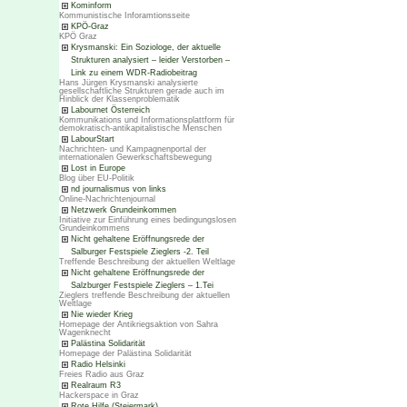
Kominform
Kommunistische Inforamtionsseite
KPÖ-Graz
KPÖ Graz
Krysmanski: Ein Soziologe, der aktuelle
Strukturen analysiert – leider Verstorben –
Link zu einem WDR-Radiobeitrag
Hans Jürgen Krysmanski analysierte
gesellschaftliche Strukturen gerade auch im
Hinblick der Klassenproblematik
Labournet Österreich
Kommunikations und Informationsplattform für
demokratisch-antikapitalistische Menschen
LabourStart
Nachrichten- und Kampagnenportal der
internationalen Gewerkschaftsbewegung
Lost in Europe
Blog über EU-Politik
nd journalismus von links
Online-Nachrichtenjournal
Netzwerk Grundeinkommen
Initiative zur Einführung eines bedingungslosen
Grundeinkommens
Nicht gehaltene Eröffnungsrede der
Salburger Festspiele Zieglers -2. Teil
Treffende Beschreibung der aktuellen Weltlage
Nicht gehaltene Eröffnungsrede der
Salzburger Festspiele Zieglers – 1.Tei
Zieglers treffende Beschreibung der aktuellen
Weltlage
Nie wieder Krieg
Homepage der Antikriegsaktion von Sahra
Wagenknecht
Palästina Solidarität
Homepage der Palästina Solidarität
Radio Helsinki
Freies Radio aus Graz
Realraum R3
Hackerspace in Graz
Rote Hilfe (Steiermark)