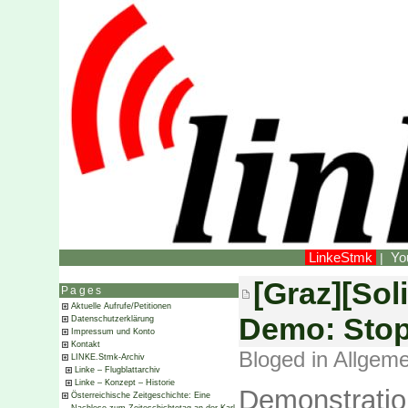
LinkeStmk
Yo
|
[Graz][Sol
Pages
Aktuelle Aufrufe/Petitionen
Demo: Stop
Datenschutzerklärung
Impressum und Konto
Kontakt
Bloged in
Allgeme
LINKE.Stmk-Archiv
Linke – Flugblattarchiv
Linke – Konzept – Historie
Demonstratio
Österreichische Zeitgeschichte: Eine