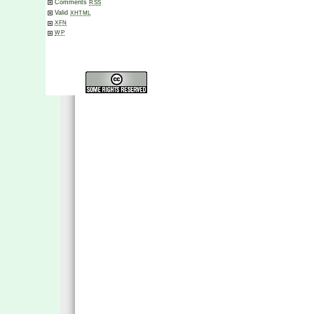
Comments
RSS
Valid
XHTML
XFN
WP