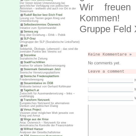
Der Verein leistet Unterstützung bei
Wir freuen
gerichtlicher Verfolgung von politischen
Aktivisten – weltweit und auch vor Ort in der
Steiermark
Kommen!
Rudolf Becker liest Erich Fried
Lesung von Texten gegen Krieg und
Unterdrückung
Selbstbestimmtes Österreich
Gruppe Feld 
Initiative zum Systemwandel
Seniora.org
Blog über Erziehung – Ethik – Politik
SLP-Graz
Ortsgruppe der SLP (Sozialistische LinksPartei)
sol
Solidarität, Ökologie, Lebensstil – das sind die
zentralen Punkte des Vereins sol
Keine Kommentare
»
Sozonline
Sozialistische Zeitung
StadtFruchtWien
No comments yet.
Iniative für urbane Selbstversorgung
Steiermark Gemeinsam Jetzt
Leave a comment
Steirische Vernetzungsplattform
Steirische Friedensplattform
Friedensbewegung
Steuerinitiative im ÖGB
Webseite betreut von Gerhard Kohlmaier
M
Tagebuch.at
Zeitschrift für Auseinandersetzung – links –
unabhängig
Transform Netzwerk
Europäisches Netzwerd für alternatives
Denken und politischen Dialog
Venus Project
Visionen einer möglichen Welt jenseits von
Krieg und Armut
Wege aus der Krise
Attac Österreich – Netzwerk für eine
demokratische Kontrolle der Finanzmärkte
Wilfried Hanser
Analysen der Gesellschaftskrise