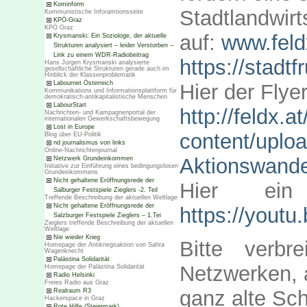
Kominform
Stadtlandwir
Kommunistische Inforamtionsseite
KPÖ-Graz
KPÖ Graz
auf:
www.feld
Krysmanski: Ein Soziologe, der aktuelle
Strukturen analysiert – leider Verstorben –
Link zu einem WDR-Radiobeitrag
https://stadt
Hans Jürgen Krysmanski analysierte
gesellschaftliche Strukturen gerade auch im
Hinblick der Klassenproblematik
Labournet Österreich
Hier der Flyer
Kommunikations und Informationsplattform für
demokratisch-antikapitalistische Menschen
LabourStart
http://feldx.a
Nachrichten- und Kampagnenportal der
internationalen Gewerkschaftsbewegung
Lost in Europe
content/uploa
Blog über EU-Politik
nd journalismus von links
Online-Nachrichtenjournal
Aktionswande
Netzwerk Grundeinkommen
Initiative zur Einführung eines bedingungslosen
Grundeinkommens
Nicht gehaltene Eröffnungsrede der
Hier ein
Salburger Festspiele Zieglers -2. Teil
Treffende Beschreibung der aktuellen Weltlage
Nicht gehaltene Eröffnungsrede der
https://yout
Salzburger Festspiele Zieglers – 1.Tei
Zieglers treffende Beschreibung der aktuellen
Weltlage
Nie wieder Krieg
Bitte verbr
Homepage der Antikriegsaktion von Sahra
Wagenknecht
Palästina Solidarität
Netzwerken, 
Homepage der Palästina Solidarität
Radio Helsinki
Freies Radio aus Graz
ganz alte Sch
Realraum R3
Hackerspace in Graz
Rote Hilfe (Steiermark)