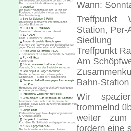
profitorientierten Ökonomie befasst; ATTAC-
Wann: Sonnta
Graz ist eine lokale Aktivistengruppe
ausreißer
Die grazer Wandzeitung des Verein zur
Förderung von Medienvielfalt und freier
Berichterstattung
Treffpunkt 
Blog für Science & Politik
Darstellung alternativer Interpretationen
aktueller Ereignisse
Station, Per
EPICENTER.WORKS
Verein für Datenschutz im Internet
EUROEXIT
Siedlung
Linke, eurokritische Initiative
Forum für soziale Gerechtigkeit
Plattform zur Aktivierung der Zivilgesellschaft
Treffpunkt Ra
gegen Demokratieverlust und Sozialabbau
Freie Linke Österreich (FLOE)
Zusammenschluss linksorientierter Menschen
Am Schöpfwe
FUNKE Graz
Funke Graz
Für ein unverwechselbares Graz
Versuch, Graz vor der Baulobby zu retten ..
Zusammenkun
Gemeingut in BürgerInnenhand
Deutscher Verein zur Sicherung des
Gemeinguts – Stopp der Privatisierung
Bahn-Station
Gewerkschafter/Innen gegen Atomenergie
und Krieg
Homepage der Gewerkschafter/Innen gegen
Atomenergie und Krieg
Wir spazier
Internatinal Zeitschrift für Politik
Jean Ziegler: Das Imperium der Schande
Leseprobe zum Buch „Das Imperium der
trommelnd üb
Schande“ sowie Links zu weiteren Büchern von
jean Ziegler
Junge Linke
Parteiunabhängige linke Jugendorganisation;
weiter zum
KPÖ-nahestehend
KlappeAuf: Kurzfilme
Kurzfülme für Solidarität und gegen Verhetzung
fordern eine 
KLASSEgegenKLASSE
Nachrichten der revolutionären Linken