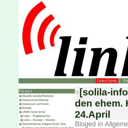
LinkeStmk
Yo
|
[solila-in
Pages
Aktuelle Aufrufe/Petitionen
den ehem. 
Datenschutzerklärung
Impressum und Konto
Kontakt
24.April
LINKE.Stmk-Archiv
Linke – Flugblattarchiv
Linke – Konzept – Historie
Bloged in
Allgeme
Österreichische Zeitgeschichte: Eine