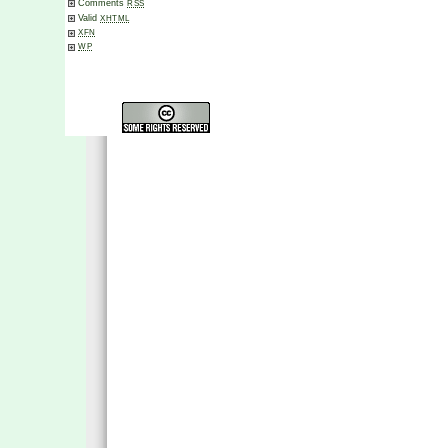
Comments
RSS
Valid
XHTML
XFN
WP