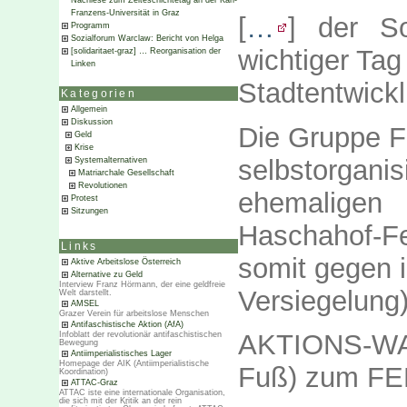
Nachlese zum Zeiteschichtetag an der Karl-
Franzens-Universität in Graz
[
…
] der So
Programm
Sozialforum Warclaw: Bericht von Helga
wichtiger Tag
[solidaritaet-graz] … Reorganisation der
Linken
Stadtentwick
Kategorien
Allgemein
Diskussion
Die Gruppe FE
Geld
Krise
selbstorganis
Systemalternativen
Matriarchale Gesellschaft
Revolutionen
ehemaligen
Protest
Sitzungen
Haschahof-Fe
Links
somit gegen 
Aktive Arbeitslose Österreich
Alternative zu Geld
Interview Franz Hörmann, der eine geldfreie
Versiegelung)
Welt darstellt.
AMSEL
Grazer Verein für arbeitslose Menschen
Antifaschistische Aktion (AfA)
AKTIONS-WA
Infoblatt der revolutionär antifaschistischen
Bewegung
Antiimperialistisches Lager
Homepage der AIK (Antiimperialistische
Fuß) zum FE
Koordination)
ATTAC-Graz
ATTAC iste eine internationale Organisation,
die sich mit der Kritik an der rein