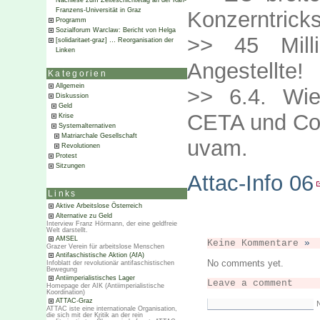
Nachlese zum Zeiteschichtetag an der Karl-
Franzens-Universität in Graz
Konzerntrick
Programm
Sozialforum Warclaw: Bericht von Helga
>> 45 Mill
[solidaritaet-graz] … Reorganisation der
Linken
Angestellte!
Kategorien
Allgemein
>> 6.4. Wie
Diskussion
Geld
CETA und Co
Krise
Systemalternativen
Matriarchale Gesellschaft
uvam.
Revolutionen
Protest
Sitzungen
Attac-Info 06
Links
Aktive Arbeitslose Österreich
Alternative zu Geld
Interview Franz Hörmann, der eine geldfreie
Welt darstellt.
AMSEL
Keine Kommentare
»
Grazer Verein für arbeitslose Menschen
Antifaschistische Aktion (AfA)
No comments yet.
Infoblatt der revolutionär antifaschistischen
Bewegung
Antiimperialistisches Lager
Leave a comment
Homepage der AIK (Antiimperialistische
Koordination)
ATTAC-Graz
ATTAC iste eine internationale Organisation,
die sich mit der Kritik an der rein