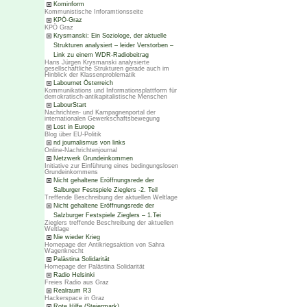
Kominform
Kommunistische Inforamtionsseite
KPÖ-Graz
KPÖ Graz
Krysmanski: Ein Soziologe, der aktuelle
Strukturen analysiert – leider Verstorben –
Link zu einem WDR-Radiobeitrag
Hans Jürgen Krysmanski analysierte
gesellschaftliche Strukturen gerade auch im
Hinblick der Klassenproblematik
Labournet Österreich
Kommunikations und Informationsplattform für
demokratisch-antikapitalistische Menschen
LabourStart
Nachrichten- und Kampagnenportal der
internationalen Gewerkschaftsbewegung
Lost in Europe
Blog über EU-Politik
nd journalismus von links
Online-Nachrichtenjournal
Netzwerk Grundeinkommen
Initiative zur Einführung eines bedingungslosen
Grundeinkommens
Nicht gehaltene Eröffnungsrede der
Salburger Festspiele Zieglers -2. Teil
Treffende Beschreibung der aktuellen Weltlage
Nicht gehaltene Eröffnungsrede der
Salzburger Festspiele Zieglers – 1.Tei
Zieglers treffende Beschreibung der aktuellen
Weltlage
Nie wieder Krieg
Homepage der Antikriegsaktion von Sahra
Wagenknecht
Palästina Solidarität
Homepage der Palästina Solidarität
Radio Helsinki
Freies Radio aus Graz
Realraum R3
Hackerspace in Graz
Rote Hilfe (Steiermark)