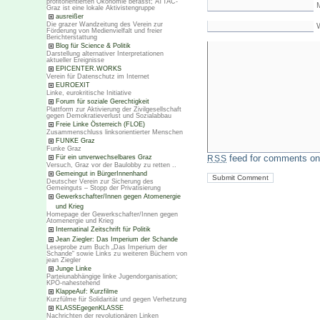
profitorientierten Ökonomie befasst; ATTAC-
M
Graz ist eine lokale Aktivistengruppe
ausreißer
Die grazer Wandzeitung des Verein zur
Förderung von Medienvielfalt und freier
Berichterstattung
Blog für Science & Politik
Darstellung alternativer Interpretationen
aktueller Ereignisse
EPICENTER.WORKS
Verein für Datenschutz im Internet
EUROEXIT
Linke, eurokritische Initiative
Forum für soziale Gerechtigkeit
Plattform zur Aktivierung der Zivilgesellschaft
gegen Demokratieverlust und Sozialabbau
Freie Linke Österreich (FLOE)
Zusammenschluss linksorientierter Menschen
FUNKE Graz
Funke Graz
feed for comments on 
Für ein unverwechselbares Graz
RSS
Versuch, Graz vor der Baulobby zu retten ..
Gemeingut in BürgerInnenhand
Deutscher Verein zur Sicherung des
Gemeinguts – Stopp der Privatisierung
Gewerkschafter/Innen gegen Atomenergie
und Krieg
Homepage der Gewerkschafter/Innen gegen
Atomenergie und Krieg
Internatinal Zeitschrift für Politik
Jean Ziegler: Das Imperium der Schande
Leseprobe zum Buch „Das Imperium der
Schande“ sowie Links zu weiteren Büchern von
jean Ziegler
Junge Linke
Parteiunabhängige linke Jugendorganisation;
KPÖ-nahestehend
KlappeAuf: Kurzfilme
Kurzfülme für Solidarität und gegen Verhetzung
KLASSEgegenKLASSE
Nachrichten der revolutionären Linken