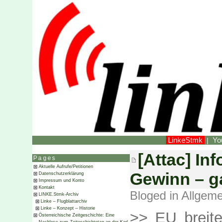
LinkeStmk
Yo
|
[Attac] In
Pages
Aktuelle Aufrufe/Petitionen
Gewinn – g
Datenschutzerklärung
Impressum und Konto
Kontakt
Bloged in
Allgeme
LINKE.Stmk-Archiv
Linke – Flugblattarchiv
Linke – Konzept – Historie
>> EU breit
Österreichische Zeitgeschichte: Eine