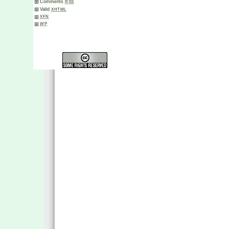
Comments
RSS
Valid
XHTML
XFN
WP