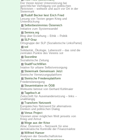
Der Verein leistet Unterstützung bei
gerichtlicher Verfolgung von politischen
Aktivisten – weltweit und auch vor Ort in der
Steiermark
Rudolf Becker liest Erich Fried
Lesung von Texten gegen Krieg und
Unterdrückung
Selbstbestimmtes Österreich
Initiative zum Systemwandel
Seniora.org
Blog über Erziehung – Ethik – Politik
SLP-Graz
Ortsgruppe der SLP (Sozialistische LinksPartei)
sol
Solidarität, Ökologie, Lebensstil – das sind die
zentralen Punkte des Vereins sol
Sozonline
Sozialistische Zeitung
StadtFruchtWien
Iniative für urbane Selbstversorgung
Steiermark Gemeinsam Jetzt
Steirische Vernetzungsplattform
Steirische Friedensplattform
Friedensbewegung
Steuerinitiative im ÖGB
Webseite betreut von Gerhard Kohlmaier
Tagebuch.at
Zeitschrift für Auseinandersetzung – links –
unabhängig
Transform Netzwerk
Europäisches Netzwerd für alternatives
Denken und politischen Dialog
Venus Project
Visionen einer möglichen Welt jenseits von
Krieg und Armut
Wege aus der Krise
Attac Österreich – Netzwerk für eine
demokratische Kontrolle der Finanzmärkte
Wilfried Hanser
Analysen der Gesellschaftskrise