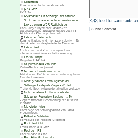
Kominform
Kommunistische Inforamtionsseite
KPÖ-Graz
KPÖ Graz
Krysmanski: Ein Soziologe, der aktuelle
feed for comments on 
Strukturen analysiert – leider Verstorben –
RSS
Link zu einem WDR-Radiobeitrag
Hans Jürgen Krysmanski analysierte
gesellschaftliche Strukturen gerade auch im
Hinblick der Klassenproblematik
Labournet Österreich
Kommunikations und Informationsplattform für
demokratisch-antikapitalistische Menschen
LabourStart
Nachrichten- und Kampagnenportal der
internationalen Gewerkschaftsbewegung
Lost in Europe
Blog über EU-Politik
nd journalismus von links
Online-Nachrichtenjournal
Netzwerk Grundeinkommen
Initiative zur Einführung eines bedingungslosen
Grundeinkommens
Nicht gehaltene Eröffnungsrede der
Salburger Festspiele Zieglers -2. Teil
Treffende Beschreibung der aktuellen Weltlage
Nicht gehaltene Eröffnungsrede der
Salzburger Festspiele Zieglers – 1.Tei
Zieglers treffende Beschreibung der aktuellen
Weltlage
Nie wieder Krieg
Homepage der Antikriegsaktion von Sahra
Wagenknecht
Palästina Solidarität
Homepage der Palästina Solidarität
Radio Helsinki
Freies Radio aus Graz
Realraum R3
Hackerspace in Graz
Rote Hilfe (Steiermark)