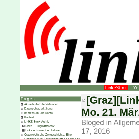
LinkeStmk
Yo
|
[Graz][Lin
Pages
Aktuelle Aufrufe/Petitionen
Mo. 21. Mär
Datenschutzerklärung
Impressum und Konto
Kontakt
Bloged in
Allgeme
LINKE.Stmk-Archiv
Linke – Flugblattarchiv
17, 2016
Linke – Konzept – Historie
Österreichische Zeitgeschichte: Eine