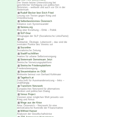
Der Verein leistet Unterstützung bei
gerichtlicher Verfolgung von politischen
Aktivisten – weltweit und auch vor Ort in der
Steiermark
Rudolf Becker liest Erich Fried
Lesung von Texten gegen Krieg und
Unterdrückung
Selbstbestimmtes Österreich
Initiative zum Systemwandel
Seniora.org
Blog über Erziehung – Ethik – Politik
SLP-Graz
Ortsgruppe der SLP (Sozialistische LinksPartei)
sol
Solidarität, Ökologie, Lebensstil – das sind die
zentralen Punkte des Vereins sol
Sozonline
Sozialistische Zeitung
StadtFruchtWien
Iniative für urbane Selbstversorgung
Steiermark Gemeinsam Jetzt
Steirische Vernetzungsplattform
Steirische Friedensplattform
Friedensbewegung
Steuerinitiative im ÖGB
Webseite betreut von Gerhard Kohlmaier
Tagebuch.at
Zeitschrift für Auseinandersetzung – links –
unabhängig
Transform Netzwerk
Europäisches Netzwerd für alternatives
Denken und politischen Dialog
Venus Project
Visionen einer möglichen Welt jenseits von
Krieg und Armut
Wege aus der Krise
Attac Österreich – Netzwerk für eine
demokratische Kontrolle der Finanzmärkte
Wilfried Hanser
Analysen der Gesellschaftskrise