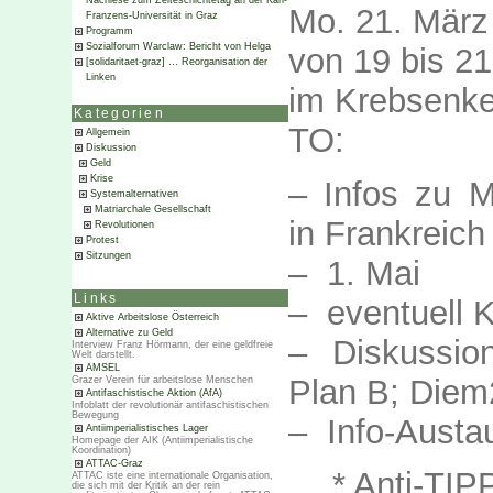
Nachlese zum Zeiteschichtetag an der Karl-
Mo. 21. März
Franzens-Universität in Graz
Programm
Sozialforum Warclaw: Bericht von Helga
von 19 bis 21
[solidaritaet-graz] … Reorganisation der
Linken
im Krebsenke
Kategorien
TO:
Allgemein
Diskussion
Geld
Krise
– Infos zu M
Systemalternativen
Matriarchale Gesellschaft
in Frankreich
Revolutionen
Protest
Sitzungen
– 1. Mai
Links
– eventuell K
Aktive Arbeitslose Österreich
Alternative zu Geld
– Diskussion
Interview Franz Hörmann, der eine geldfreie
Welt darstellt.
AMSEL
Plan B; Diem
Grazer Verein für arbeitslose Menschen
Antifaschistische Aktion (AfA)
Infoblatt der revolutionär antifaschistischen
Bewegung
– Info-Austa
Antiimperialistisches Lager
Homepage der AIK (Antiimperialistische
Koordination)
ATTAC-Graz
* Anti-TIP
ATTAC iste eine internationale Organisation,
die sich mit der Kritik an der rein