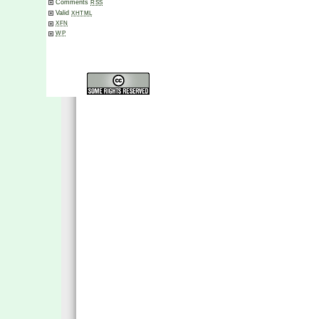
Comments
RSS
Valid
XHTML
XFN
WP