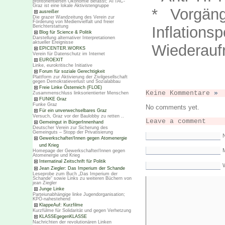
profitorientierten Ökonomie befasst; ATTAC-
Graz ist eine lokale Aktivistengruppe
* Vorgän
ausreißer
Die grazer Wandzeitung des Verein zur
Förderung von Medienvielfalt und freier
Berichterstattung
Inflations
Blog für Science & Politik
Darstellung alternativer Interpretationen
aktueller Ereignisse
Wiederauf
EPICENTER.WORKS
Verein für Datenschutz im Internet
EUROEXIT
Linke, eurokritische Initiative
Forum für soziale Gerechtigkeit
Plattform zur Aktivierung der Zivilgesellschaft
gegen Demokratieverlust und Sozialabbau
Freie Linke Österreich (FLOE)
Keine Kommentare
»
Zusammenschluss linksorientierter Menschen
FUNKE Graz
Funke Graz
No comments yet.
Für ein unverwechselbares Graz
Versuch, Graz vor der Baulobby zu retten ..
Leave a comment
Gemeingut in BürgerInnenhand
Deutscher Verein zur Sicherung des
Gemeinguts – Stopp der Privatisierung
Gewerkschafter/Innen gegen Atomenergie
und Krieg
M
Homepage der Gewerkschafter/Innen gegen
Atomenergie und Krieg
Internatinal Zeitschrift für Politik
Jean Ziegler: Das Imperium der Schande
Leseprobe zum Buch „Das Imperium der
Schande“ sowie Links zu weiteren Büchern von
jean Ziegler
Junge Linke
Parteiunabhängige linke Jugendorganisation;
KPÖ-nahestehend
KlappeAuf: Kurzfilme
Kurzfülme für Solidarität und gegen Verhetzung
KLASSEgegenKLASSE
Nachrichten der revolutionären Linken