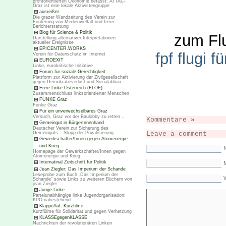
profitorientierten Ökonomie befasst; ATTAC-
Graz ist eine lokale Aktivistengruppe
ausreißer
Die grazer Wandzeitung des Verein zur
Förderung von Medienvielfalt und freier
Berichterstattung
Blog für Science & Politik
zum Flu
Darstellung alternativer Interpretationen
aktueller Ereignisse
EPICENTER.WORKS
fpf flugi f
Verein für Datenschutz im Internet
EUROEXIT
Linke, eurokritische Initiative
Forum für soziale Gerechtigkeit
Plattform zur Aktivierung der Zivilgesellschaft
gegen Demokratieverlust und Sozialabbau
Freie Linke Österreich (FLOE)
Zusammenschluss linksorientierter Menschen
FUNKE Graz
Funke Graz
Für ein unverwechselbares Graz
Versuch, Graz vor der Baulobby zu retten ..
Kommentare
»
Gemeingut in BürgerInnenhand
Deutscher Verein zur Sicherung des
Leave a comment
Gemeinguts – Stopp der Privatisierung
Gewerkschafter/Innen gegen Atomenergie
und Krieg
Homepage der Gewerkschafter/Innen gegen
Atomenergie und Krieg
Internatinal Zeitschrift für Politik
M
Jean Ziegler: Das Imperium der Schande
Leseprobe zum Buch „Das Imperium der
Schande“ sowie Links zu weiteren Büchern von
jean Ziegler
Junge Linke
Parteiunabhängige linke Jugendorganisation;
KPÖ-nahestehend
KlappeAuf: Kurzfilme
Kurzfülme für Solidarität und gegen Verhetzung
KLASSEgegenKLASSE
Nachrichten der revolutionären Linken