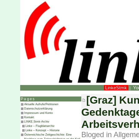
LinkeStmk
Yo
|
[Graz] Ku
Pages
Aktuelle Aufrufe/Petitionen
Gedenktage
Datenschutzerklärung
Impressum und Konto
Kontakt
Arbeitsverh
LINKE.Stmk-Archiv
Linke – Flugblattarchiv
Linke – Konzept – Historie
Bloged in
Allgeme
Österreichische Zeitgeschichte: Eine