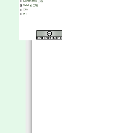
Comments
RSS
Valid
XHTML
XFN
WP