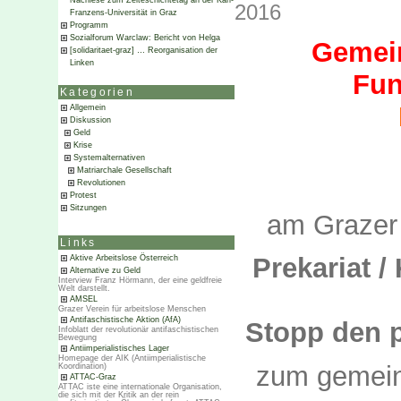
Nachlese zum Zeiteschichtetag an der Karl-
2016
Franzens-Universität in Graz
Programm
Sozialforum Warclaw: Bericht von Helga
Gemei
[solidaritaet-graz] … Reorganisation der
Linken
Fu
Kategorien
Allgemein
Diskussion
Geld
Krise
Systemalternativen
Matriarchale Gesellschaft
Revolutionen
Protest
Sitzungen
am Grazer
Links
Prekariat /
Aktive Arbeitslose Österreich
Alternative zu Geld
Interview Franz Hörmann, der eine geldfreie
Welt darstellt.
AMSEL
Grazer Verein für arbeitslose Menschen
Antifaschistische Aktion (AfA)
Stopp den p
Infoblatt der revolutionär antifaschistischen
Bewegung
Antiimperialistisches Lager
Homepage der AIK (Antiimperialistische
zum gemein
Koordination)
ATTAC-Graz
ATTAC iste eine internationale Organisation,
die sich mit der Kritik an der rein