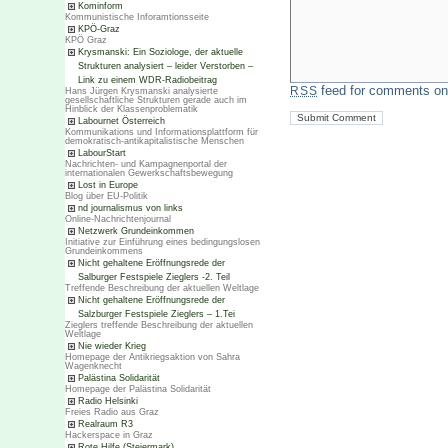
Kominform
Kommunistische Inforamtionsseite
KPÖ-Graz
KPÖ Graz
Krysmanski: Ein Soziologe, der aktuelle
Strukturen analysiert – leider Verstorben –
Link zu einem WDR-Radiobeitrag
feed for comments on 
RSS
Hans Jürgen Krysmanski analysierte
gesellschaftliche Strukturen gerade auch im
Hinblick der Klassenproblematik
Labournet Österreich
Kommunikations und Informationsplattform für
demokratisch-antikapitalistische Menschen
LabourStart
Nachrichten- und Kampagnenportal der
internationalen Gewerkschaftsbewegung
Lost in Europe
Blog über EU-Politik
nd journalismus von links
Online-Nachrichtenjournal
Netzwerk Grundeinkommen
Initiative zur Einführung eines bedingungslosen
Grundeinkommens
Nicht gehaltene Eröffnungsrede der
Salburger Festspiele Zieglers -2. Teil
Treffende Beschreibung der aktuellen Weltlage
Nicht gehaltene Eröffnungsrede der
Salzburger Festspiele Zieglers – 1.Tei
Zieglers treffende Beschreibung der aktuellen
Weltlage
Nie wieder Krieg
Homepage der Antikriegsaktion von Sahra
Wagenknecht
Palästina Solidarität
Homepage der Palästina Solidarität
Radio Helsinki
Freies Radio aus Graz
Realraum R3
Hackerspace in Graz
Rote Hilfe (Steiermark)