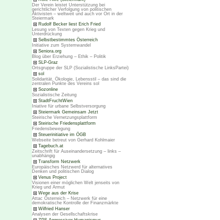
Der Verein leistet Unterstützung bei
gerichtlicher Verfolgung von politischen
Aktivisten – weltweit und auch vor Ort in der
Steiermark
Rudolf Becker liest Erich Fried
Lesung von Texten gegen Krieg und
Unterdrückung
Selbstbestimmtes Österreich
Initiative zum Systemwandel
Seniora.org
Blog über Erziehung – Ethik – Politik
SLP-Graz
Ortsgruppe der SLP (Sozialistische LinksPartei)
sol
Solidarität, Ökologie, Lebensstil – das sind die
zentralen Punkte des Vereins sol
Sozonline
Sozialistische Zeitung
StadtFruchtWien
Iniative für urbane Selbstversorgung
Steiermark Gemeinsam Jetzt
Steirische Vernetzungsplattform
Steirische Friedensplattform
Friedensbewegung
Steuerinitiative im ÖGB
Webseite betreut von Gerhard Kohlmaier
Tagebuch.at
Zeitschrift für Auseinandersetzung – links –
unabhängig
Transform Netzwerk
Europäisches Netzwerd für alternatives
Denken und politischen Dialog
Venus Project
Visionen einer möglichen Welt jenseits von
Krieg und Armut
Wege aus der Krise
Attac Österreich – Netzwerk für eine
demokratische Kontrolle der Finanzmärkte
Wilfried Hanser
Analysen der Gesellschaftskrise