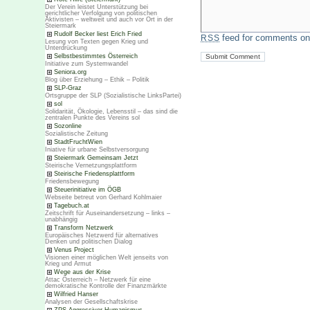
Der Verein leistet Unterstützung bei
gerichtlicher Verfolgung von politischen
Aktivisten – weltweit und auch vor Ort in der
Steiermark
Rudolf Becker liest Erich Fried
feed for comments on 
RSS
Lesung von Texten gegen Krieg und
Unterdrückung
Selbstbestimmtes Österreich
Initiative zum Systemwandel
Seniora.org
Blog über Erziehung – Ethik – Politik
SLP-Graz
Ortsgruppe der SLP (Sozialistische LinksPartei)
sol
Solidarität, Ökologie, Lebensstil – das sind die
zentralen Punkte des Vereins sol
Sozonline
Sozialistische Zeitung
StadtFruchtWien
Iniative für urbane Selbstversorgung
Steiermark Gemeinsam Jetzt
Steirische Vernetzungsplattform
Steirische Friedensplattform
Friedensbewegung
Steuerinitiative im ÖGB
Webseite betreut von Gerhard Kohlmaier
Tagebuch.at
Zeitschrift für Auseinandersetzung – links –
unabhängig
Transform Netzwerk
Europäisches Netzwerd für alternatives
Denken und politischen Dialog
Venus Project
Visionen einer möglichen Welt jenseits von
Krieg und Armut
Wege aus der Krise
Attac Österreich – Netzwerk für eine
demokratische Kontrolle der Finanzmärkte
Wilfried Hanser
Analysen der Gesellschaftskrise