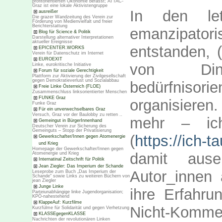
profitorientierten Ökonomie befasst; ATTAC-
Graz ist eine lokale Aktivistengruppe
In den le
ausreißer
Die grazer Wandzeitung des Verein zur
Förderung von Medienvielfalt und freier
Berichterstattung
emanzipatori
Blog für Science & Politik
Darstellung alternativer Interpretationen
aktueller Ereignisse
entstanden, 
EPICENTER.WORKS
Verein für Datenschutz im Internet
EUROEXIT
von Din
Linke, eurokritische Initiative
Forum für soziale Gerechtigkeit
Plattform zur Aktivierung der Zivilgesellschaft
gegen Demokratieverlust und Sozialabbau
bedürfnisorie
Freie Linke Österreich (FLOE)
Zusammenschluss linksorientierter Menschen
FUNKE Graz
organisieren.
Funke Graz
Für ein unverwechselbares Graz
Versuch, Graz vor der Baulobby zu retten ..
mehr – ich
Gemeingut in BürgerInnenhand
Deutscher Verein zur Sicherung des
Gemeinguts – Stopp der Privatisierung
(
https://ich-t
Gewerkschafter/Innen gegen Atomenergie
und Krieg
Homepage der Gewerkschafter/Innen gegen
damit ause
Atomenergie und Krieg
Internatinal Zeitschrift für Politik
Jean Ziegler: Das Imperium der Schande
Autor_innen 
Leseprobe zum Buch „Das Imperium der
Schande“ sowie Links zu weiteren Büchern von
jean Ziegler
Junge Linke
ihre Erfahru
Parteiunabhängige linke Jugendorganisation;
KPÖ-nahestehend
KlappeAuf: Kurzfilme
Nicht-Kommer
Kurzfülme für Solidarität und gegen Verhetzung
KLASSEgegenKLASSE
Nachrichten der revolutionären Linken