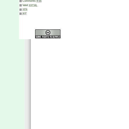
Comments
RSS
Valid
XHTML
XFN
WP