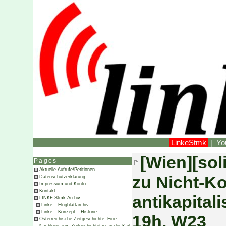
LinkeStmk
Yo
|
[Wien][soli
Pages
Aktuelle Aufrufe/Petitionen
zu Nicht-Ko
Datenschutzerklärung
Impressum und Konto
Kontakt
antikapitali
LINKE.Stmk-Archiv
Linke – Flugblattarchiv
Linke – Konzept – Historie
19h, W23
Österreichische Zeitgeschichte: Eine