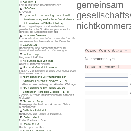
gemei
Kominform
Kommunistische Inforamtionsseite
KPÖ-Graz
KPÖ Graz
gesellschaf
Krysmanski: Ein Soziologe, der aktuelle
Strukturen analysiert – leider Verstorben –
nichtkommerzi
Link zu einem WDR-Radiobeitrag
Hans Jürgen Krysmanski analysierte
gesellschaftliche Strukturen gerade auch im
Hinblick der Klassenproblematik
Labournet Österreich
Kommunikations und Informationsplattform für
demokratisch-antikapitalistische Menschen
LabourStart
Nachrichten- und Kampagnenportal der
Keine Kommentare
»
internationalen Gewerkschaftsbewegung
Lost in Europe
Blog über EU-Politik
No comments yet.
nd journalismus von links
Online-Nachrichtenjournal
Leave a comment
Netzwerk Grundeinkommen
Initiative zur Einführung eines bedingungslosen
Grundeinkommens
Nicht gehaltene Eröffnungsrede der
Salburger Festspiele Zieglers -2. Teil
M
Treffende Beschreibung der aktuellen Weltlage
Nicht gehaltene Eröffnungsrede der
Salzburger Festspiele Zieglers – 1.Tei
Zieglers treffende Beschreibung der aktuellen
Weltlage
Nie wieder Krieg
Homepage der Antikriegsaktion von Sahra
Wagenknecht
Palästina Solidarität
Homepage der Palästina Solidarität
Radio Helsinki
Freies Radio aus Graz
Realraum R3
Hackerspace in Graz
Rote Hilfe (Steiermark)