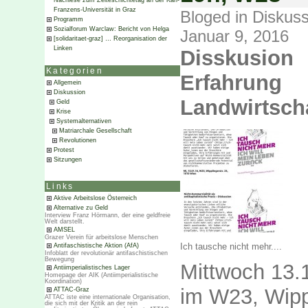
Nachlese zum Zeiteschichtetag an der Karl-
Franzens-Universität in Graz
Bloged in
Diskuss
Programm
Sozialforum Warclaw: Bericht von Helga
Januar 9, 2016
[solidaritaet-graz] … Reorganisation der
Linken
Disskusion
Kategorien
Erfahrun
Allgemein
Diskussion
Landwirtscha
Geld
Krise
Systemalternativen
Matriarchale Gesellschaft
Revolutionen
Protest
Sitzungen
Links
Aktive Arbeitslose Österreich
Alternative zu Geld
Interview Franz Hörmann, der eine geldfreie
Welt darstellt.
AMSEL
Grazer Verein für arbeitslose Menschen
Ich tausche nicht mehr....
Antifaschistische Aktion (AfA)
Infoblatt der revolutionär antifaschistischen
Bewegung
Mittwoch 13.
Antiimperialistisches Lager
Homepage der AIK (Antiimperialistische
Koordination)
im W23, Wipp
ATTAC-Graz
ATTAC iste eine internationale Organisation,
die sich mit der Kritik an der rein