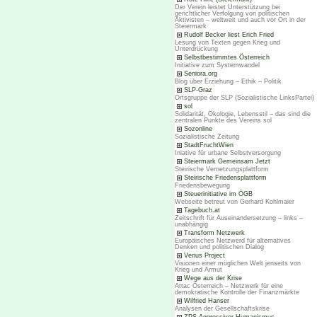
Der Verein leistet Unterstützung bei
gerichtlicher Verfolgung von politischen
Aktivisten – weltweit und auch vor Ort in der
Steiermark
Rudolf Becker liest Erich Fried
Lesung von Texten gegen Krieg und
Unterdrückung
Selbstbestimmtes Österreich
Initiative zum Systemwandel
Seniora.org
Blog über Erziehung – Ethik – Politik
SLP-Graz
Ortsgruppe der SLP (Sozialistische LinksPartei)
sol
Solidarität, Ökologie, Lebensstil – das sind die
zentralen Punkte des Vereins sol
Sozonline
Sozialistische Zeitung
StadtFruchtWien
Iniative für urbane Selbstversorgung
Steiermark Gemeinsam Jetzt
Steirische Vernetzungsplattform
Steirische Friedensplattform
Friedensbewegung
Steuerinitiative im ÖGB
Webseite betreut von Gerhard Kohlmaier
Tagebuch.at
Zeitschrift für Auseinandersetzung – links –
unabhängig
Transform Netzwerk
Europäisches Netzwerd für alternatives
Denken und politischen Dialog
Venus Project
Visionen einer möglichen Welt jenseits von
Krieg und Armut
Wege aus der Krise
Attac Österreich – Netzwerk für eine
demokratische Kontrolle der Finanzmärkte
Wilfried Hanser
Analysen der Gesellschaftskrise