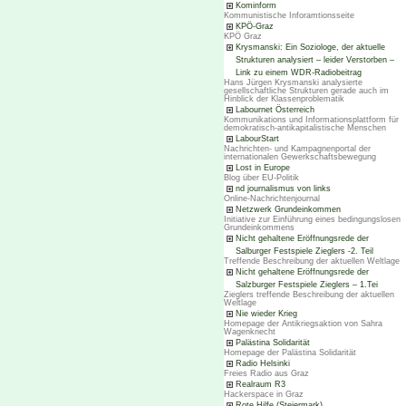
Kominform
Kommunistische Inforamtionsseite
KPÖ-Graz
KPÖ Graz
Krysmanski: Ein Soziologe, der aktuelle
Strukturen analysiert – leider Verstorben –
Link zu einem WDR-Radiobeitrag
Hans Jürgen Krysmanski analysierte
gesellschaftliche Strukturen gerade auch im
Hinblick der Klassenproblematik
Labournet Österreich
Kommunikations und Informationsplattform für
demokratisch-antikapitalistische Menschen
LabourStart
Nachrichten- und Kampagnenportal der
internationalen Gewerkschaftsbewegung
Lost in Europe
Blog über EU-Politik
nd journalismus von links
Online-Nachrichtenjournal
Netzwerk Grundeinkommen
Initiative zur Einführung eines bedingungslosen
Grundeinkommens
Nicht gehaltene Eröffnungsrede der
Salburger Festspiele Zieglers -2. Teil
Treffende Beschreibung der aktuellen Weltlage
Nicht gehaltene Eröffnungsrede der
Salzburger Festspiele Zieglers – 1.Tei
Zieglers treffende Beschreibung der aktuellen
Weltlage
Nie wieder Krieg
Homepage der Antikriegsaktion von Sahra
Wagenknecht
Palästina Solidarität
Homepage der Palästina Solidarität
Radio Helsinki
Freies Radio aus Graz
Realraum R3
Hackerspace in Graz
Rote Hilfe (Steiermark)