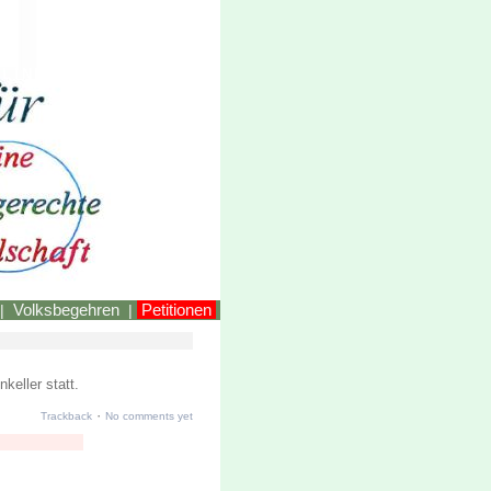
LINKEstmk
Volksbegehren
Petitionen
|
|
keller statt.
·
Trackback
No comments yet