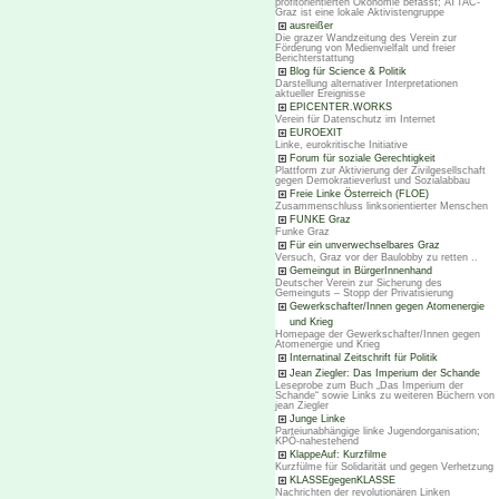
profitorientierten Ökonomie befasst; ATTAC-
Graz ist eine lokale Aktivistengruppe
ausreißer
Die grazer Wandzeitung des Verein zur
Förderung von Medienvielfalt und freier
Berichterstattung
Blog für Science & Politik
Darstellung alternativer Interpretationen
aktueller Ereignisse
EPICENTER.WORKS
Verein für Datenschutz im Internet
EUROEXIT
Linke, eurokritische Initiative
Forum für soziale Gerechtigkeit
Plattform zur Aktivierung der Zivilgesellschaft
gegen Demokratieverlust und Sozialabbau
Freie Linke Österreich (FLOE)
Zusammenschluss linksorientierter Menschen
FUNKE Graz
Funke Graz
Für ein unverwechselbares Graz
Versuch, Graz vor der Baulobby zu retten ..
Gemeingut in BürgerInnenhand
Deutscher Verein zur Sicherung des
Gemeinguts – Stopp der Privatisierung
Gewerkschafter/Innen gegen Atomenergie
und Krieg
Homepage der Gewerkschafter/Innen gegen
Atomenergie und Krieg
Internatinal Zeitschrift für Politik
Jean Ziegler: Das Imperium der Schande
Leseprobe zum Buch „Das Imperium der
Schande“ sowie Links zu weiteren Büchern von
jean Ziegler
Junge Linke
Parteiunabhängige linke Jugendorganisation;
KPÖ-nahestehend
KlappeAuf: Kurzfilme
Kurzfülme für Solidarität und gegen Verhetzung
KLASSEgegenKLASSE
Nachrichten der revolutionären Linken