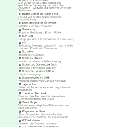
Der Verein leistet Unterstützung bei
gerichtlicher Verfolgung von politischen
Aktivisten – weltweit und auch vor Ort in der
Steiermark
Rudolf Becker liest Erich Fried
Lesung von Texten gegen Krieg und
Unterdrückung
Selbstbestimmtes Österreich
Initiative zum Systemwandel
Seniora.org
Blog über Erziehung – Ethik – Politik
SLP-Graz
Ortsgruppe der SLP (Sozialistische LinksPartei)
sol
Solidarität, Ökologie, Lebensstil – das sind die
zentralen Punkte des Vereins sol
Sozonline
Sozialistische Zeitung
StadtFruchtWien
Iniative für urbane Selbstversorgung
Steiermark Gemeinsam Jetzt
Steirische Vernetzungsplattform
Steirische Friedensplattform
Friedensbewegung
Steuerinitiative im ÖGB
Webseite betreut von Gerhard Kohlmaier
Tagebuch.at
Zeitschrift für Auseinandersetzung – links –
unabhängig
Transform Netzwerk
Europäisches Netzwerd für alternatives
Denken und politischen Dialog
Venus Project
Visionen einer möglichen Welt jenseits von
Krieg und Armut
Wege aus der Krise
Attac Österreich – Netzwerk für eine
demokratische Kontrolle der Finanzmärkte
Wilfried Hanser
Analysen der Gesellschaftskrise