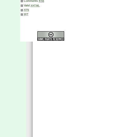
Comments
RSS
Valid
XHTML
XFN
WP