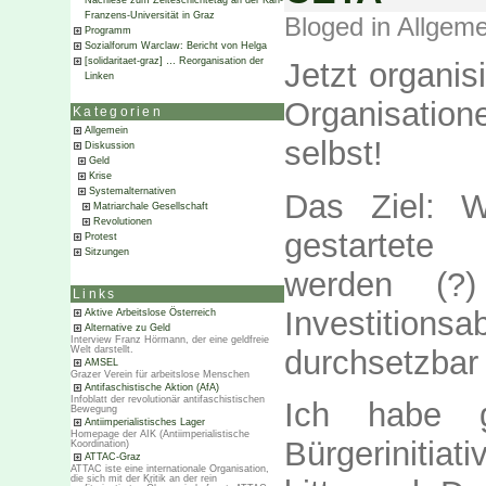
Nachlese zum Zeiteschichtetag an der Karl-
Franzens-Universität in Graz
Bloged in
Allgeme
Programm
Sozialforum Warclaw: Bericht von Helga
[solidaritaet-graz] … Reorganisation der
Jetzt organi
Linken
Organisatio
Kategorien
Allgemein
selbst!
Diskussion
Geld
Krise
Systemalternativen
Das Ziel: W
Matriarchale Gesellschaft
Revolutionen
gestartete 
Protest
Sitzungen
werden (?
Links
Investitions
Aktive Arbeitslose Österreich
Alternative zu Geld
Interview Franz Hörmann, der eine geldfreie
durchsetzbar 
Welt darstellt.
AMSEL
Grazer Verein für arbeitslose Menschen
Antifaschistische Aktion (AfA)
Infoblatt der revolutionär antifaschistischen
Ich habe ge
Bewegung
Antiimperialistisches Lager
Homepage der AIK (Antiimperialistische
Bürgerinitiat
Koordination)
ATTAC-Graz
ATTAC iste eine internationale Organisation,
die sich mit der Kritik an der rein