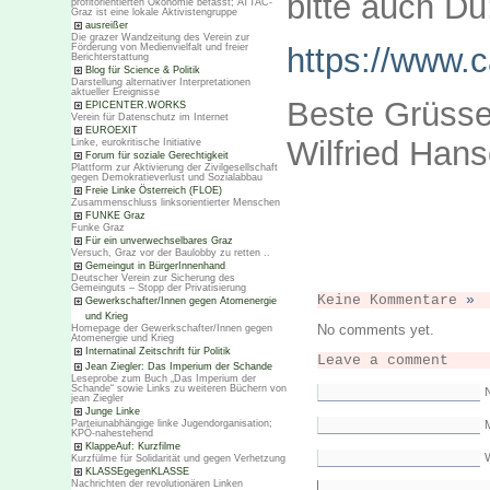
bitte auch Du
profitorientierten Ökonomie befasst; ATTAC-
Graz ist eine lokale Aktivistengruppe
ausreißer
Die grazer Wandzeitung des Verein zur
Förderung von Medienvielfalt und freier
https://www.
Berichterstattung
Blog für Science & Politik
Darstellung alternativer Interpretationen
aktueller Ereignisse
Beste Grüss
EPICENTER.WORKS
Verein für Datenschutz im Internet
EUROEXIT
Wilfried Hans
Linke, eurokritische Initiative
Forum für soziale Gerechtigkeit
Plattform zur Aktivierung der Zivilgesellschaft
gegen Demokratieverlust und Sozialabbau
Freie Linke Österreich (FLOE)
Zusammenschluss linksorientierter Menschen
FUNKE Graz
Funke Graz
Für ein unverwechselbares Graz
Versuch, Graz vor der Baulobby zu retten ..
Gemeingut in BürgerInnenhand
Deutscher Verein zur Sicherung des
Gemeinguts – Stopp der Privatisierung
Keine Kommentare
»
Gewerkschafter/Innen gegen Atomenergie
und Krieg
No comments yet.
Homepage der Gewerkschafter/Innen gegen
Atomenergie und Krieg
Internatinal Zeitschrift für Politik
Leave a comment
Jean Ziegler: Das Imperium der Schande
Leseprobe zum Buch „Das Imperium der
Schande“ sowie Links zu weiteren Büchern von
jean Ziegler
Junge Linke
M
Parteiunabhängige linke Jugendorganisation;
KPÖ-nahestehend
KlappeAuf: Kurzfilme
Kurzfülme für Solidarität und gegen Verhetzung
KLASSEgegenKLASSE
Nachrichten der revolutionären Linken