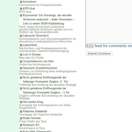
Kominform
Kommunistische Inforamtionsseite
KPÖ-Graz
KPÖ Graz
Krysmanski: Ein Soziologe, der aktuelle
Strukturen analysiert – leider Verstorben –
Link zu einem WDR-Radiobeitrag
Hans Jürgen Krysmanski analysierte
gesellschaftliche Strukturen gerade auch im
Hinblick der Klassenproblematik
Labournet Österreich
Kommunikations und Informationsplattform für
demokratisch-antikapitalistische Menschen
feed for comments on 
LabourStart
RSS
Nachrichten- und Kampagnenportal der
internationalen Gewerkschaftsbewegung
Lost in Europe
Blog über EU-Politik
nd journalismus von links
Online-Nachrichtenjournal
Netzwerk Grundeinkommen
Initiative zur Einführung eines bedingungslosen
Grundeinkommens
Nicht gehaltene Eröffnungsrede der
Salburger Festspiele Zieglers -2. Teil
Treffende Beschreibung der aktuellen Weltlage
Nicht gehaltene Eröffnungsrede der
Salzburger Festspiele Zieglers – 1.Tei
Zieglers treffende Beschreibung der aktuellen
Weltlage
Nie wieder Krieg
Homepage der Antikriegsaktion von Sahra
Wagenknecht
Palästina Solidarität
Homepage der Palästina Solidarität
Radio Helsinki
Freies Radio aus Graz
Realraum R3
Hackerspace in Graz
Rote Hilfe (Steiermark)