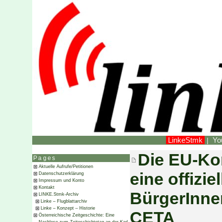
LinkeStmk
Yo
|
Die EU-Ko
Pages
Aktuelle Aufrufe/Petitionen
eine offizi
Datenschutzerklärung
Impressum und Konto
Kontakt
BürgerInnen
LINKE.Stmk-Archiv
Linke – Flugblattarchiv
Linke – Konzept – Historie
CETA
Österreichische Zeitgeschichte: Eine