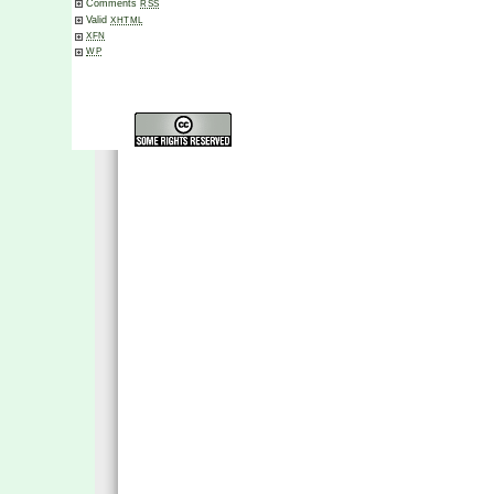
Comments
RSS
Valid
XHTML
XFN
WP