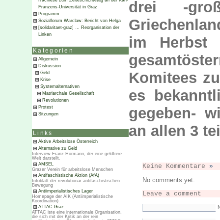
Nachlese zum Zeiteschichtetag an der Karl-
drei -gro
Franzens-Universität in Graz
Programm
Griechenlan
Sozialforum Warclaw: Bericht von Helga
[solidaritaet-graz] … Reorganisation der
Linken
im Herbst
Kategorien
gesamtöste
Allgemein
Diskussion
Komitees zu
Geld
Krise
Systemalternativen
es bekanntl
Matriarchale Gesellschaft
Revolutionen
Protest
gegeben- w
Sitzungen
an allen 3 tei
Links
Aktive Arbeitslose Österreich
Alternative zu Geld
Interview Franz Hörmann, der eine geldfreie
Welt darstellt.
AMSEL
Keine Kommentare
»
Grazer Verein für arbeitslose Menschen
Antifaschistische Aktion (AfA)
No comments yet.
Infoblatt der revolutionär antifaschistischen
Bewegung
Antiimperialistisches Lager
Leave a comment
Homepage der AIK (Antiimperialistische
Koordination)
ATTAC-Graz
ATTAC iste eine internationale Organisation,
die sich mit der Kritik an der rein