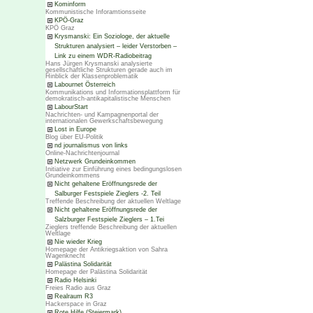
Kominform
Kommunistische Inforamtionsseite
KPÖ-Graz
KPÖ Graz
Krysmanski: Ein Soziologe, der aktuelle
Strukturen analysiert – leider Verstorben –
Link zu einem WDR-Radiobeitrag
Hans Jürgen Krysmanski analysierte
gesellschaftliche Strukturen gerade auch im
Hinblick der Klassenproblematik
Labournet Österreich
Kommunikations und Informationsplattform für
demokratisch-antikapitalistische Menschen
LabourStart
Nachrichten- und Kampagnenportal der
internationalen Gewerkschaftsbewegung
Lost in Europe
Blog über EU-Politik
nd journalismus von links
Online-Nachrichtenjournal
Netzwerk Grundeinkommen
Initiative zur Einführung eines bedingungslosen
Grundeinkommens
Nicht gehaltene Eröffnungsrede der
Salburger Festspiele Zieglers -2. Teil
Treffende Beschreibung der aktuellen Weltlage
Nicht gehaltene Eröffnungsrede der
Salzburger Festspiele Zieglers – 1.Tei
Zieglers treffende Beschreibung der aktuellen
Weltlage
Nie wieder Krieg
Homepage der Antikriegsaktion von Sahra
Wagenknecht
Palästina Solidarität
Homepage der Palästina Solidarität
Radio Helsinki
Freies Radio aus Graz
Realraum R3
Hackerspace in Graz
Rote Hilfe (Steiermark)