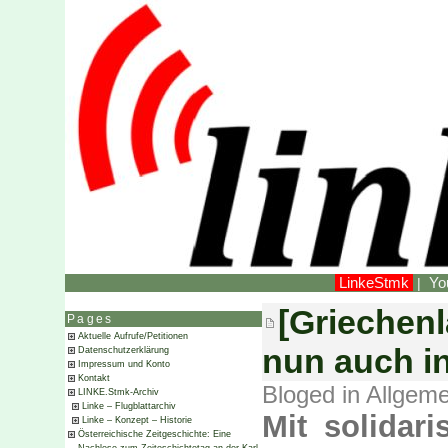
LinkeStmk
Yo
|
[Griechenl
Pages
Aktuelle Aufrufe/Petitionen
nun auch i
Datenschutzerklärung
Impressum und Konto
Kontakt
Bloged in
Allgeme
LINKE.Stmk-Archiv
Linke – Flugblattarchiv
Mit solidar
Linke – Konzept – Historie
Österreichische Zeitgeschichte: Eine