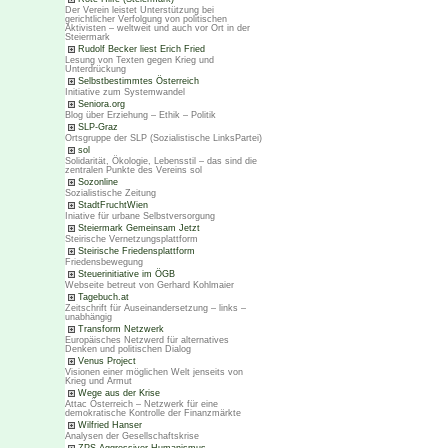
Der Verein leistet Unterstützung bei
gerichtlicher Verfolgung von politischen
Aktivisten – weltweit und auch vor Ort in der
Steiermark
Rudolf Becker liest Erich Fried
Lesung von Texten gegen Krieg und
Unterdrückung
Selbstbestimmtes Österreich
Initiative zum Systemwandel
Seniora.org
Blog über Erziehung – Ethik – Politik
SLP-Graz
Ortsgruppe der SLP (Sozialistische LinksPartei)
sol
Solidarität, Ökologie, Lebensstil – das sind die
zentralen Punkte des Vereins sol
Sozonline
Sozialistische Zeitung
StadtFruchtWien
Iniative für urbane Selbstversorgung
Steiermark Gemeinsam Jetzt
Steirische Vernetzungsplattform
Steirische Friedensplattform
Friedensbewegung
Steuerinitiative im ÖGB
Webseite betreut von Gerhard Kohlmaier
Tagebuch.at
Zeitschrift für Auseinandersetzung – links –
unabhängig
Transform Netzwerk
Europäisches Netzwerd für alternatives
Denken und politischen Dialog
Venus Project
Visionen einer möglichen Welt jenseits von
Krieg und Armut
Wege aus der Krise
Attac Österreich – Netzwerk für eine
demokratische Kontrolle der Finanzmärkte
Wilfried Hanser
Analysen der Gesellschaftskrise