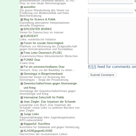
profitorientierten Ökonomie befasst; ATTAC-
M
Graz ist eine lokale Aktivistengruppe
ausreißer
Die grazer Wandzeitung des Verein zur
Förderung von Medienvielfalt und freier
Berichterstattung
Blog für Science & Politik
Darstellung alternativer Interpretationen
aktueller Ereignisse
EPICENTER.WORKS
Verein für Datenschutz im Internet
EUROEXIT
Linke, eurokritische Initiative
Forum für soziale Gerechtigkeit
Plattform zur Aktivierung der Zivilgesellschaft
gegen Demokratieverlust und Sozialabbau
Freie Linke Österreich (FLOE)
Zusammenschluss linksorientierter Menschen
FUNKE Graz
Funke Graz
feed for comments on 
RSS
Für ein unverwechselbares Graz
Versuch, Graz vor der Baulobby zu retten ..
Gemeingut in BürgerInnenhand
Deutscher Verein zur Sicherung des
Gemeinguts – Stopp der Privatisierung
Gewerkschafter/Innen gegen Atomenergie
und Krieg
Homepage der Gewerkschafter/Innen gegen
Atomenergie und Krieg
Internatinal Zeitschrift für Politik
Jean Ziegler: Das Imperium der Schande
Leseprobe zum Buch „Das Imperium der
Schande“ sowie Links zu weiteren Büchern von
jean Ziegler
Junge Linke
Parteiunabhängige linke Jugendorganisation;
KPÖ-nahestehend
KlappeAuf: Kurzfilme
Kurzfülme für Solidarität und gegen Verhetzung
KLASSEgegenKLASSE
Nachrichten der revolutionären Linken