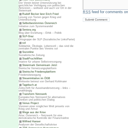
Der Verein leistet Unterstützung bei
gerichtlicher Verfolgung von politischen
Aktivisten – weltweit und auch vor Ort in der
Steiermark
feed for comments on 
RSS
Rudolf Becker liest Erich Fried
Lesung von Texten gegen Krieg und
Unterdrückung
Selbstbestimmtes Österreich
Initiative zum Systemwandel
Seniora.org
Blog über Erziehung – Ethik – Politik
SLP-Graz
Ortsgruppe der SLP (Sozialistische LinksPartei)
sol
Solidarität, Ökologie, Lebensstil – das sind die
zentralen Punkte des Vereins sol
Sozonline
Sozialistische Zeitung
StadtFruchtWien
Iniative für urbane Selbstversorgung
Steiermark Gemeinsam Jetzt
Steirische Vernetzungsplattform
Steirische Friedensplattform
Friedensbewegung
Steuerinitiative im ÖGB
Webseite betreut von Gerhard Kohlmaier
Tagebuch.at
Zeitschrift für Auseinandersetzung – links –
unabhängig
Transform Netzwerk
Europäisches Netzwerd für alternatives
Denken und politischen Dialog
Venus Project
Visionen einer möglichen Welt jenseits von
Krieg und Armut
Wege aus der Krise
Attac Österreich – Netzwerk für eine
demokratische Kontrolle der Finanzmärkte
Wilfried Hanser
Analysen der Gesellschaftskrise