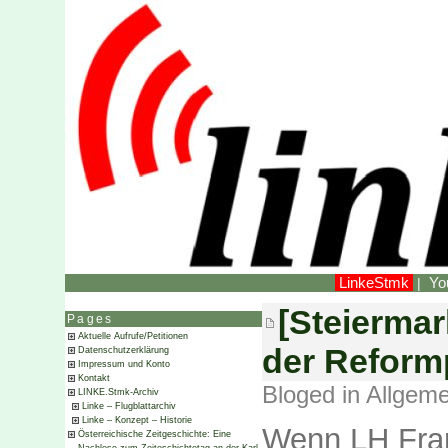
LinkeStmk
Yo
|
[Steierma
Pages
Aktuelle Aufrufe/Petitionen
der Reform
Datenschutzerklärung
Impressum und Konto
Kontakt
Bloged in
Allgeme
LINKE.Stmk-Archiv
Linke – Flugblattarchiv
Linke – Konzept – Historie
Wenn LH Fran
Österreichische Zeitgeschichte: Eine