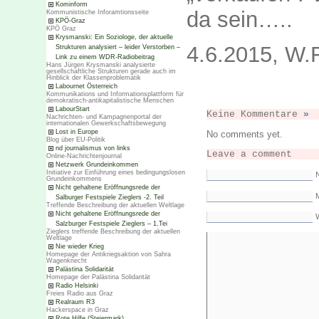
Kominform
da sein…..
Kommunistische Inforamtionsseite
KPÖ-Graz
KPÖ Graz
Krysmanski: Ein Soziologe, der aktuelle
4.6.2015, W.
Strukturen analysiert – leider Verstorben –
Link zu einem WDR-Radiobeitrag
Hans Jürgen Krysmanski analysierte
gesellschaftliche Strukturen gerade auch im
Hinblick der Klassenproblematik
Labournet Österreich
Kommunikations und Informationsplattform für
demokratisch-antikapitalistische Menschen
LabourStart
Keine Kommentare
»
Nachrichten- und Kampagnenportal der
internationalen Gewerkschaftsbewegung
Lost in Europe
No comments yet.
Blog über EU-Politik
nd journalismus von links
Leave a comment
Online-Nachrichtenjournal
Netzwerk Grundeinkommen
Initiative zur Einführung eines bedingungslosen
Grundeinkommens
Nicht gehaltene Eröffnungsrede der
M
Salburger Festspiele Zieglers -2. Teil
Treffende Beschreibung der aktuellen Weltlage
Nicht gehaltene Eröffnungsrede der
Salzburger Festspiele Zieglers – 1.Tei
Zieglers treffende Beschreibung der aktuellen
Weltlage
Nie wieder Krieg
Homepage der Antikriegsaktion von Sahra
Wagenknecht
Palästina Solidarität
Homepage der Palästina Solidarität
Radio Helsinki
Freies Radio aus Graz
Realraum R3
Hackerspace in Graz
Rote Hilfe (Steiermark)