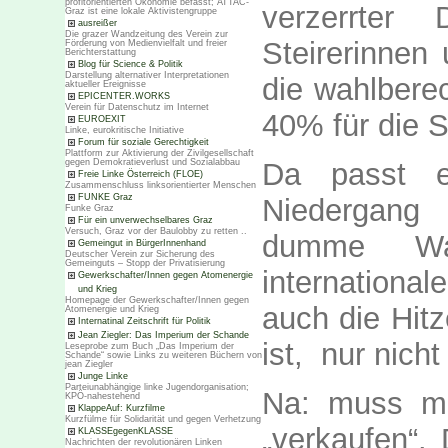
profitorientierten Ökonomie befasst; ATTAC-
verzerrter
Graz ist eine lokale Aktivistengruppe
ausreißer
Die grazer Wandzeitung des Verein zur
Steirerinnen
Förderung von Medienvielfalt und freier
Berichterstattung
Blog für Science & Politik
Darstellung alternativer Interpretationen
die wahlberec
aktueller Ereignisse
EPICENTER.WORKS
Verein für Datenschutz im Internet
40% für die 
EUROEXIT
Linke, eurokritische Initiative
Forum für soziale Gerechtigkeit
Plattform zur Aktivierung der Zivilgesellschaft
Da passt e
gegen Demokratieverlust und Sozialabbau
Freie Linke Österreich (FLOE)
Zusammenschluss linksorientierter Menschen
FUNKE Graz
Niedergang
Funke Graz
Für ein unverwechselbares Graz
Versuch, Graz vor der Baulobby zu retten ..
dumme Wah
Gemeingut in BürgerInnenhand
Deutscher Verein zur Sicherung des
Gemeinguts – Stopp der Privatisierung
internationa
Gewerkschafter/Innen gegen Atomenergie
und Krieg
Homepage der Gewerkschafter/Innen gegen
auch die Hit
Atomenergie und Krieg
Internatinal Zeitschrift für Politik
Jean Ziegler: Das Imperium der Schande
ist, nur nicht
Leseprobe zum Buch „Das Imperium der
Schande“ sowie Links zu weiteren Büchern von
jean Ziegler
Junge Linke
Parteiunabhängige linke Jugendorganisation;
Na: muss m
KPÖ-nahestehend
KlappeAuf: Kurzfilme
Kurzfülme für Solidarität und gegen Verhetzung
„verkaufen“.
KLASSEgegenKLASSE
Nachrichten der revolutionären Linken