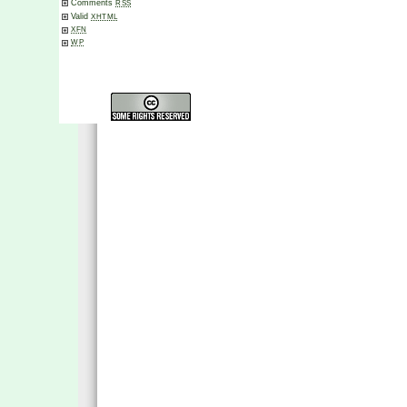
Comments
RSS
Valid
XHTML
XFN
WP