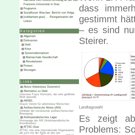
Nachlese zum Zeiteschichtetag an der Karl-
Franzens-Universität in Graz
dass immerh
Programm
Sozialforum Warclaw: Bericht von Helga
gestimmt hätt
[solidaritaet-graz] … Reorganisation der
Linken
– es sind nu
Kategorien
Allgemein
Steirer.
Diskussion
Geld
Krise
Systemalternativen
Matriarchale Gesellschaft
Revolutionen
Protest
Sitzungen
Links
Aktive Arbeitslose Österreich
Alternative zu Geld
Interview Franz Hörmann, der eine geldfreie
Welt darstellt.
AMSEL
Grazer Verein für arbeitslose Menschen
Landtagswahl
Antifaschistische Aktion (AfA)
Infoblatt der revolutionär antifaschistischen
Bewegung
Es zeigt ab
Antiimperialistisches Lager
Homepage der AIK (Antiimperialistische
Koordination)
Problems: S
ATTAC-Graz
ATTAC iste eine internationale Organisation,
die sich mit der Kritik an der rein