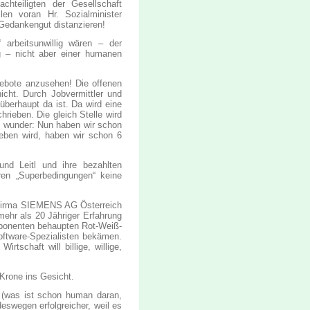
hteiligten der Gesellschaft
len voran Hr. Sozialminister
Gedankengut distanzieren!
arbeitsunwillig wären – der
g – nicht aber einer humanen
gebote anzusehen! Die offenen
icht. Durch Jobvermittler und
überhaupt da ist. Da wird eine
rieben. Die gleich Stelle wird
oh wunder: Nun haben wir schon
eben wird, haben wir schon 6
und Leitl und ihre bezahlten
ren „Superbedingungen“ keine
r Firma SIEMENS AG Österreich
mehr als 20 Jähriger Erfahrung
exponenten behaupten Rot-Weiß-
oftware-Spezialisten bekämen.
tschaft will billige, willige,
Krone ins Gesicht.
t (was ist schon human daran,
swegen erfolgreicher, weil es