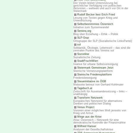
Der Verein leistet Unterstützung bei
gerichtlicher Verfolgung von politischen
Aktivisten – weltweit und auch vor Ort in der
Steiermark
Rudolf Becker liest Erich Fried
Lesung von Texten gegen Krieg und
Unterdrückung
Selbstbestimmtes Österreich
Initiative zum Systemwandel
Seniora.org
Blog über Erziehung – Ethik – Politik
SLP-Graz
Ortsgruppe der SLP (Sozialistische LinksPartei)
sol
Solidarität, Ökologie, Lebensstil – das sind die
zentralen Punkte des Vereins sol
Sozonline
Sozialistische Zeitung
StadtFruchtWien
Iniative für urbane Selbstversorgung
Steiermark Gemeinsam Jetzt
Steirische Vernetzungsplattform
Steirische Friedensplattform
Friedensbewegung
Steuerinitiative im ÖGB
Webseite betreut von Gerhard Kohlmaier
Tagebuch.at
Zeitschrift für Auseinandersetzung – links –
unabhängig
Transform Netzwerk
Europäisches Netzwerd für alternatives
Denken und politischen Dialog
Venus Project
Visionen einer möglichen Welt jenseits von
Krieg und Armut
Wege aus der Krise
Attac Österreich – Netzwerk für eine
demokratische Kontrolle der Finanzmärkte
Wilfried Hanser
Analysen der Gesellschaftskrise