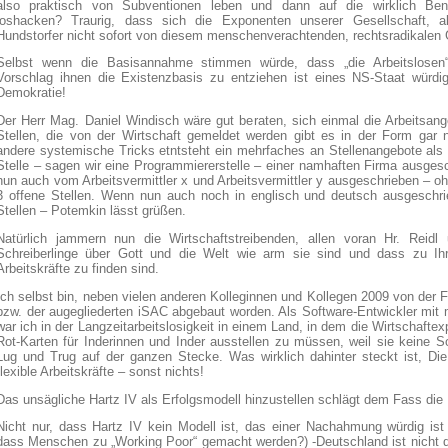
also praktisch von Subventionen leben und dann auf die wirklich Benac
loshacken? Traurig, dass sich die Exponenten unserer Gesellschaft, al
Hundstorfer nicht sofort von diesem menschenverachtenden, rechtsradikalen 
Selbst wenn die Basisannahme stimmen würde, dass „die Arbeitslosen“ 
Vorschlag ihnen die Existenzbasis zu entziehen ist eines NS-Staat würdi
Demokratie!
Der Herr Mag. Daniel Windisch wäre gut beraten, sich einmal die Arbeitsan
Stellen, die von der Wirtschaft gemeldet werden gibt es in der Form gar n
andere systemische Tricks etntsteht ein mehrfaches an Stellenangebote als 
Stelle – sagen wir eine Programmiererstelle – einer namhaften Firma ausgesch
nun auch vom Arbeitsvermittler x und Arbeitsvermittler y ausgeschrieben – 
3 offene Stellen. Wenn nun auch noch in englisch und deutsch ausgeschri
Stellen – Potemkin lässt grüßen.
Natürlich jammern nun die Wirtschaftstreibenden, allen voran Hr. Reidl 
Schreiberlinge über Gott und die Welt wie arm sie sind und dass zu Ih
Arbeitskräfte zu finden sind.
Ich selbst bin, neben vielen anderen Kolleginnen und Kollegen 2009 von de
bzw. der augegliederten iSAC abgebaut worden. Als Software-Entwickler mit 
war ich in der Langzeitarbeitslosigkeit in einem Land, in dem die Wirtschaft
Rot-Karten für Inderinnen und Inder ausstellen zu müssen, weil sie keine S
Lug und Trug auf der ganzen Stecke. Was wirklich dahinter steckt ist, Die Wir
flexible Arbeitskräfte – sonst nichts!
Das unsägliche Hartz IV als Erfolgsmodell hinzustellen schlägt dem Fass die 
Nicht nur, dass Hartz IV kein Modell ist, das einer Nachahmung würdig is
dass Menschen zu „Working Poor“ gemacht werden?) -Deutschland ist nicht de