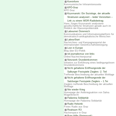
Kominform
Kommunistische Inforamtionsseite
KPÖ-Graz
KPÖ Graz
Krysmanski: Ein Soziologe, der aktuelle
Strukturen analysiert – leider Verstorben –
Link zu einem WDR-Radiobeitrag
Hans Jürgen Krysmanski analysierte
gesellschaftliche Strukturen gerade auch im
Hinblick der Klassenproblematik
Labournet Österreich
Kommunikations und Informationsplattform für
demokratisch-antikapitalistische Menschen
LabourStart
Nachrichten- und Kampagnenportal der
internationalen Gewerkschaftsbewegung
Lost in Europe
Blog über EU-Politik
nd journalismus von links
Online-Nachrichtenjournal
Netzwerk Grundeinkommen
Initiative zur Einführung eines bedingungslosen
Grundeinkommens
Nicht gehaltene Eröffnungsrede der
Salburger Festspiele Zieglers -2. Teil
Treffende Beschreibung der aktuellen Weltlage
Nicht gehaltene Eröffnungsrede der
Salzburger Festspiele Zieglers – 1.Tei
Zieglers treffende Beschreibung der aktuellen
Weltlage
Nie wieder Krieg
Homepage der Antikriegsaktion von Sahra
Wagenknecht
Palästina Solidarität
Homepage der Palästina Solidarität
Radio Helsinki
Freies Radio aus Graz
Realraum R3
Hackerspace in Graz
Rote Hilfe (Steiermark)