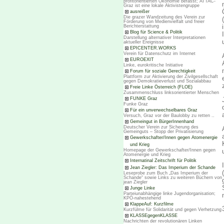
profitorientierten Ökonomie befasst; ATTAC-
Graz ist eine lokale Aktivistengruppe
ausreißer
Die grazer Wandzeitung des Verein zur
Förderung von Medienvielfalt und freier
Berichterstattung
Blog für Science & Politik
Darstellung alternativer Interpretationen
aktueller Ereignisse
EPICENTER.WORKS
Verein für Datenschutz im Internet
EUROEXIT
Linke, eurokritische Initiative
Forum für soziale Gerechtigkeit
Plattform zur Aktivierung der Zivilgesellschaft
gegen Demokratieverlust und Sozialabbau
Freie Linke Österreich (FLOE)
Zusammenschluss linksorientierter Menschen
FUNKE Graz
Funke Graz
Für ein unverwechselbares Graz
Versuch, Graz vor der Baulobby zu retten ..
Gemeingut in BürgerInnenhand
Deutscher Verein zur Sicherung des
Gemeinguts – Stopp der Privatisierung
Gewerkschafter/Innen gegen Atomenergie
und Krieg
Homepage der Gewerkschafter/Innen gegen
Atomenergie und Krieg
Internatinal Zeitschrift für Politik
Jean Ziegler: Das Imperium der Schande
Leseprobe zum Buch „Das Imperium der
Schande“ sowie Links zu weiteren Büchern von
jean Ziegler
Junge Linke
Parteiunabhängige linke Jugendorganisation;
KPÖ-nahestehend
KlappeAuf: Kurzfilme
Kurzfülme für Solidarität und gegen Verhetzung
KLASSEgegenKLASSE
Nachrichten der revolutionären Linken