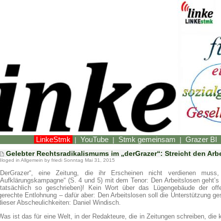
LinkeStmk
YouTube
Stmk gemeinsam
Grazer BI
|
|
|
Gelebter Rechtsradikalismums im „derGrazer“: Streicht den Arb
Bloged in
Allgemein
by friedi Sonntag Mai 31, 2015
„DerGrazer“, eine Zeitung, die ihr Erscheinen nicht verdienen muss
„Aufklärungskampagne“ (S. 4 und 5) mit dem Tenor: Den Arbeitslosen geht’s 
(tatsächlich so geschrieben)! Kein Wort über das Lügengebäude der off
gerechte Entlohnung – dafür aber: Den Arbeitslosen soll die Unterstützung ge
dieser Abscheulichkeiten: Daniel Windisch.
Was ist das für eine Welt, in der Redakteure, die in Zeitungen schreiben, die