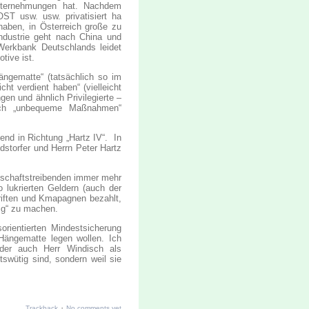
Unternehmungen hat. Nachdem
T usw. usw. privatisiert ha
haben, in Österreich große zu
lindustrie geht nach China und
e Werkbank Deutschlands leidet
tive ist.
Hängematte“ (tatsächlich so im
ht verdient haben“ (vielleicht
gen und ähnlich Privilegierte –
auch „unbequeme Maßnahmen“
end in Richtung „Hartz IV“. In
dstorfer und Herrn Peter Hartz
irtschaftstreibenden immer mehr
 lukrierten Geldern (auch der
riften und Kmapagnen bezahlt,
ig“ zu machen.
rientierten Mindestsicherung
Hängematte legen wollen. Ich
oder auch Herr Windisch als
itswütig sind, sondern weil sie
·
Trackback
No comments yet