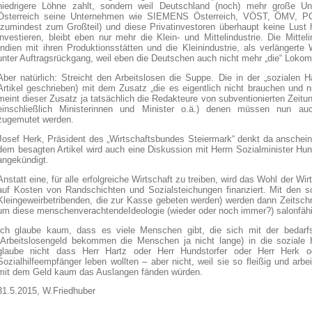
niedrigere Löhne zahlt, sondern weil Deutschland (noch) mehr große 
Österreich seine Unternehmen wie SIEMENS Österreich, VÖST, ÖMV, POS
(zumindest zum Großteil) und diese Privatinvestoren überhaupt keine Lust 
investieren, bleibt eben nur mehr die Klein- und Mittelindustrie. Die Mitte
Indien mit ihren Produktionsstätten und die Kleinindustrie, als verlängert
unter Auftragsrückgang, weil eben die Deutschen auch nicht mehr „die“ Lokomo
Aber natürlich: Streicht den Arbeitslosen die Suppe. Die in der „sozialen 
Artikel geschrieben) mit dem Zusatz „die es eigentlich nicht brauchen und nic
meint dieser Zusatz ja tatsächlich die Redakteure von subventionierten Zeitun
einschließlich Ministerinnen und Minister o.ä.) denen müssen nun 
zugemutet werden.
Josef Herk, Präsident des „Wirtschaftsbundes Steiermark“ denkt da anschein
dem besagten Artikel wird auch eine Diskussion mit Herrn Sozialminister Hun
angekündigt.
Anstatt eine, für alle erfolgreiche Wirtschaft zu treiben, wird das Wohl der W
auf Kosten von Randschichten und Sozialsteichungen finanziert. Mit den so
Kleingeweirbetribenden, die zur Kasse gebeten werden) werden dann Zeitsch
um diese menschenverachtendeIdeologie (wieder oder noch immer?) salonfäh
Ich glaube kaum, dass es viele Menschen gibt, die sich mit der bedarfso
(Arbeitslosengeld bekommen die Menschen ja nicht lange) in die soziale 
glaube nicht dass Herr Hartz oder Herr Hundstorfer oder Herr Herk 
Sozialhilfeempfänger leben wollten – aber nicht, weil sie so fleißig und arbe
mit dem Geld kaum das Auslangen fänden würden.
31.5.2015, W.Friedhuber