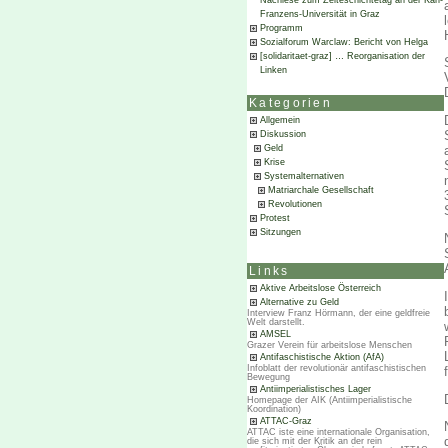
Nachlese zum Zeiteschichtetag an der Karl-
Franzens-Universität in Graz
Programm
Sozialforum Warclaw: Bericht von Helga
[solidaritaet-graz] … Reorganisation der
Linken
Kategorien
Allgemein
Diskussion
Geld
Krise
Systemalternativen
Matriarchale Gesellschaft
Revolutionen
Protest
Sitzungen
Links
Aktive Arbeitslose Österreich
Alternative zu Geld
Interview Franz Hörmann, der eine geldfreie
Welt darstellt.
AMSEL
Grazer Verein für arbeitslose Menschen
Antifaschistische Aktion (AfA)
Infoblatt der revolutionär antifaschistischen
Bewegung
Antiimperialistisches Lager
Homepage der AIK (Antiimperialistische
Koordination)
ATTAC-Graz
ATTAC iste eine internationale Organisation,
die sich mit der Kritik an der rein