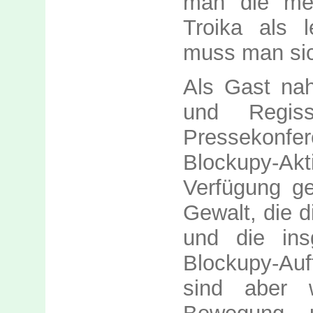
man die men
Troika als l
muss man sic
Als Gast nah
und Regis
Pressekonfer
Blockupy-A
Verfügung ges
Gewalt, die d
und die ins
Blockupy-Auft
sind aber w