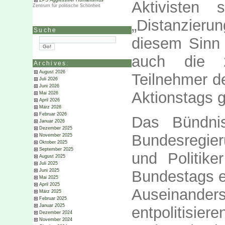
ZPS Aggressiver Humanismus
Aktivisten 
Zentrum für politische Schönheit
„Distanzieru
Suche
diesem Sinn
auch die 2
Archives:
August 2026
Teilnehmer d
Juli 2026
Juni 2026
Aktionstags 
Mai 2026
April 2026
März 2026
Februar 2026
Das Bündnis
Januar 2026
Dezember 2025
Bundesregier
November 2025
Oktober 2025
September 2025
und Politike
August 2025
Juli 2025
Bundestags e
Juni 2025
Mai 2025
April 2025
Auseinande
März 2025
Februar 2025
Januar 2025
entpolitisie
Dezember 2024
November 2024