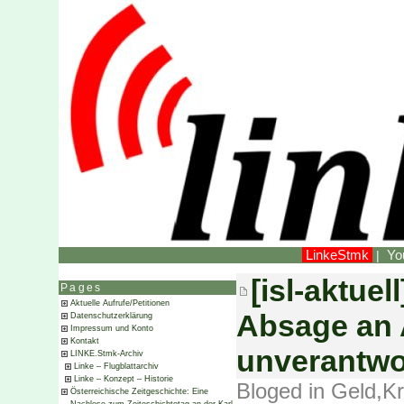
LinkeStmk
Yo
|
[isl-aktue
Pages
Aktuelle Aufrufe/Petitionen
Absage an Au
Datenschutzerklärung
Impressum und Konto
Kontakt
unverantwo
LINKE.Stmk-Archiv
Linke – Flugblattarchiv
Linke – Konzept – Historie
Bloged in
Geld
,
Kr
Österreichische Zeitgeschichte: Eine