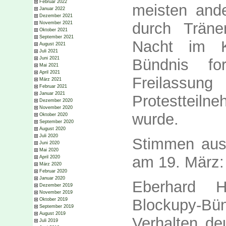
Februar 2022
meisten ande
Januar 2022
Dezember 2021
durch Trän
November 2021
Oktober 2021
September 2021
Nacht im K
August 2021
Juli 2021
Juni 2021
Bündnis fo
Mai 2021
April 2021
Freilassu
März 2021
Februar 2021
Januar 2021
Protestteil
Dezember 2020
November 2020
wurde.
Oktober 2020
September 2020
August 2020
Juli 2020
Stimmen aus
Juni 2020
Mai 2020
am 19. März:
April 2020
März 2020
Februar 2020
Januar 2020
Eberhard H
Dezember 2019
November 2019
Blockupy-Bü
Oktober 2019
September 2019
August 2019
Verhalten de
Juli 2019