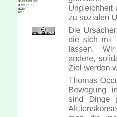
Comments
RSS
Ungleichheit
Valid
XHTML
XFN
WP
zu sozialen U
Die Ursachen 
die sich mit 
lassen. Wi
andere, solid
Ziel werden w
Thomas Occup
Bewegung in
sind Dinge 
Aktionskons