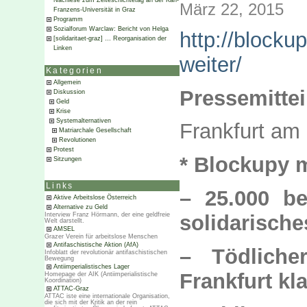
Nachlese zum Zeiteschichtetag an der Karl-
März 22, 2015
Franzens-Universität in Graz
Programm
Sozialforum Warclaw: Bericht von Helga
http://blocku
[solidaritaet-graz] … Reorganisation der
Linken
weiter/
Kategorien
Allgemein
Pressemitte
Diskussion
Geld
Krise
Systemalternativen
Frankfurt am
Matriarchale Gesellschaft
Revolutionen
Protest
* Blockupy 
Sitzungen
Links
– 25.000 b
Aktive Arbeitslose Österreich
Alternative zu Geld
solidarisch
Interview Franz Hörmann, der eine geldfreie
Welt darstellt.
AMSEL
Grazer Verein für arbeitslose Menschen
Antifaschistische Aktion (AfA)
– Tödlicher
Infoblatt der revolutionär antifaschistischen
Bewegung
Antiimperialistisches Lager
Frankfurt kla
Homepage der AIK (Antiimperialistische
Koordination)
ATTAC-Graz
ATTAC iste eine internationale Organisation,
die sich mit der Kritik an der rein