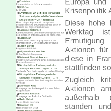
Europa und 
Kominform
Kommunistische Inforamtionsseite
KPÖ-Graz
Krisenpolitik
KPÖ Graz
Krysmanski: Ein Soziologe, der aktuelle
Strukturen analysiert – leider Verstorben –
Link zu einem WDR-Radiobeitrag
Diese hohe 
Hans Jürgen Krysmanski analysierte
gesellschaftliche Strukturen gerade auch im
Hinblick der Klassenproblematik
Werktag is
Labournet Österreich
Kommunikations und Informationsplattform für
demokratisch-antikapitalistische Menschen
Ermutigung
LabourStart
Nachrichten- und Kampagnenportal der
internationalen Gewerkschaftsbewegung
Lost in Europe
Aktionen für
Blog über EU-Politik
nd journalismus von links
Online-Nachrichtenjournal
diese in Fran
Netzwerk Grundeinkommen
Initiative zur Einführung eines bedingungslosen
Grundeinkommens
stattfinden so
Nicht gehaltene Eröffnungsrede der
Salburger Festspiele Zieglers -2. Teil
Treffende Beschreibung der aktuellen Weltlage
Nicht gehaltene Eröffnungsrede der
Zugleich kri
Salzburger Festspiele Zieglers – 1.Tei
Zieglers treffende Beschreibung der aktuellen
Weltlage
Aktionen am
Nie wieder Krieg
Homepage der Antikriegsaktion von Sahra
Wagenknecht
Palästina Solidarität
außerhalb 
Homepage der Palästina Solidarität
Radio Helsinki
Freies Radio aus Graz
standen und
Realraum R3
Hackerspace in Graz
Rote Hilfe (Steiermark)