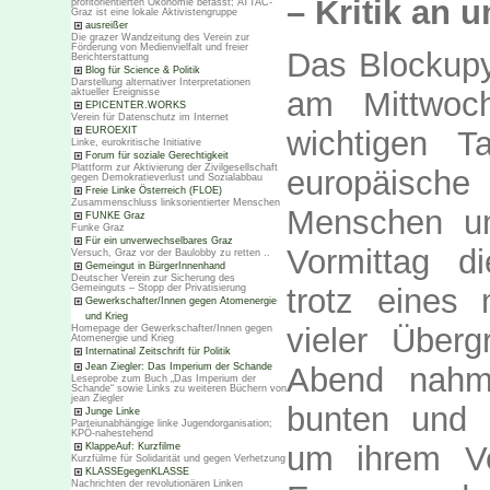
– Kritik an 
profitorientierten Ökonomie befasst; ATTAC-
Graz ist eine lokale Aktivistengruppe
ausreißer
Die grazer Wandzeitung des Verein zur
Förderung von Medienvielfalt und freier
Das Blockupy
Berichterstattung
Blog für Science & Politik
Darstellung alternativer Interpretationen
am Mittwoc
aktueller Ereignisse
EPICENTER.WORKS
Verein für Datenschutz im Internet
EUROEXIT
wichtigen 
Linke, eurokritische Initiative
Forum für soziale Gerechtigkeit
Plattform zur Aktivierung der Zivilgesellschaft
europäisch
gegen Demokratieverlust und Sozialabbau
Freie Linke Österreich (FLOE)
Zusammenschluss linksorientierter Menschen
Menschen um
FUNKE Graz
Funke Graz
Für ein unverwechselbares Graz
Vormittag d
Versuch, Graz vor der Baulobby zu retten ..
Gemeingut in BürgerInnenhand
Deutscher Verein zur Sicherung des
Gemeinguts – Stopp der Privatisierung
trotz eines 
Gewerkschafter/Innen gegen Atomenergie
und Krieg
vieler Überg
Homepage der Gewerkschafter/Innen gegen
Atomenergie und Krieg
Internatinal Zeitschrift für Politik
Jean Ziegler: Das Imperium der Schande
Abend nahm
Leseprobe zum Buch „Das Imperium der
Schande“ sowie Links zu weiteren Büchern von
jean Ziegler
bunten und l
Junge Linke
Parteiunabhängige linke Jugendorganisation;
KPÖ-nahestehend
um ihrem V
KlappeAuf: Kurzfilme
Kurzfülme für Solidarität und gegen Verhetzung
KLASSEgegenKLASSE
Nachrichten der revolutionären Linken