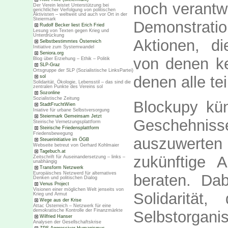
noch verantwo
Der Verein leistet Unterstützung bei
gerichtlicher Verfolgung von politischen
Aktivisten – weltweit und auch vor Ort in der
Steiermark
Demonstra
Rudolf Becker liest Erich Fried
Lesung von Texten gegen Krieg und
Unterdrückung
Aktionen, d
Selbstbestimmtes Österreich
Initiative zum Systemwandel
Seniora.org
von denen ke
Blog über Erziehung – Ethik – Politik
SLP-Graz
Ortsgruppe der SLP (Sozialistische LinksPartei)
denen alle t
sol
Solidarität, Ökologie, Lebensstil – das sind die
zentralen Punkte des Vereins sol
Sozonline
Sozialistische Zeitung
Blockupy kün
StadtFruchtWien
Iniative für urbane Selbstversorgung
Steiermark Gemeinsam Jetzt
Geschehnis
Steirische Vernetzungsplattform
Steirische Friedensplattform
Friedensbewegung
auszuwert
Steuerinitiative im ÖGB
Webseite betreut von Gerhard Kohlmaier
Tagebuch.at
zukünftige 
Zeitschrift für Auseinandersetzung – links –
unabhängig
Transform Netzwerk
Europäisches Netzwerd für alternatives
beraten. Da
Denken und politischen Dialog
Venus Project
Visionen einer möglichen Welt jenseits von
Solidarität
Krieg und Armut
Wege aus der Krise
Attac Österreich – Netzwerk für eine
demokratische Kontrolle der Finanzmärkte
Selbstorgan
Wilfried Hanser
Analysen der Gesellschaftskrise