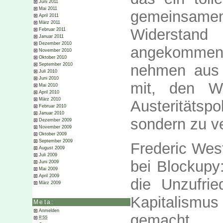
Juni 2011
Mai 2011
gemeinsame
April 2011
März 2011
Widerstand
Februar 2011
Januar 2011
Dezember 2010
angekommen
November 2010
Oktober 2010
nehmen aus F
September 2010
Juli 2010
Juni 2010
mit, den Wi
Mai 2010
April 2010
März 2010
Austeritätsp
Februar 2010
Januar 2010
sondern zu ve
Dezember 2009
November 2009
Oktober 2009
September 2009
Frederic Wes
August 2009
Juli 2009
bei Blockupy:
Juni 2009
Mai 2009
April 2009
die Unzufri
März 2009
Kapitalismus 
Meta:
Anmelden
gemacht, 
RSS