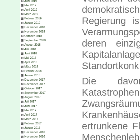
Juni 2019
Mai 2019
demokratis
April 2019
März 2019
Regierung is
Februar 2019
Januar 2019
Dezember 2018
Verarmungsp
November 2018
Oktober 2018
deren einz
September 2018
August 2018
Juli 2018
Kapitalan
Juni 2018
Mai 2018
Standortkonku
April 2018
März 2018
Februar 2018
Januar 2018
Die davon
Dezember 2017
November 2017
Katastrophe
Oktober 2017
September 2017
August 2017
Zwangsräum
Juli 2017
Juni 2017
Mai 2017
Krankenhäus
April 2017
März 2017
ertrunkene Fl
Februar 2017
Januar 2017
Dezember 2016
Menschenl
November 2016