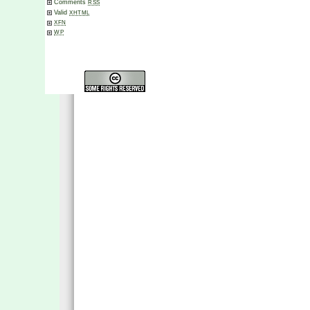
Comments
RSS
Valid
XHTML
XFN
WP