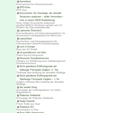
Kominform
Kommunistische Inforamtionsseite
KPÖ-Graz
KPÖ Graz
Krysmanski: Ein Soziologe, der aktuelle
Strukturen analysiert – leider Verstorben –
Link zu einem WDR-Radiobeitrag
Hans Jürgen Krysmanski analysierte
gesellschaftliche Strukturen gerade auch im
Hinblick der Klassenproblematik
Labournet Österreich
Kommunikations und Informationsplattform für
demokratisch-antikapitalistische Menschen
LabourStart
Nachrichten- und Kampagnenportal der
internationalen Gewerkschaftsbewegung
Lost in Europe
Blog über EU-Politik
nd journalismus von links
Online-Nachrichtenjournal
Netzwerk Grundeinkommen
Initiative zur Einführung eines bedingungslosen
Grundeinkommens
Nicht gehaltene Eröffnungsrede der
Salburger Festspiele Zieglers -2. Teil
Treffende Beschreibung der aktuellen Weltlage
Nicht gehaltene Eröffnungsrede der
Salzburger Festspiele Zieglers – 1.Tei
Zieglers treffende Beschreibung der aktuellen
Weltlage
Nie wieder Krieg
Homepage der Antikriegsaktion von Sahra
Wagenknecht
Palästina Solidarität
Homepage der Palästina Solidarität
Radio Helsinki
Freies Radio aus Graz
Realraum R3
Hackerspace in Graz
Rote Hilfe (Steiermark)