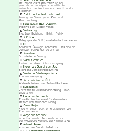
Der Verein leistet Unterstützung bei
gerichtlicher Verfolgung von politischen
Aktivisten – weltweit und auch vor Ort in der
Steiermark
Rudolf Becker liest Erich Fried
Lesung von Texten gegen Krieg und
Unterdrückung
Selbstbestimmtes Österreich
Initiative zum Systemwandel
Seniora.org
Blog über Erziehung – Ethik – Politik
SLP-Graz
Ortsgruppe der SLP (Sozialistische LinksPartei)
sol
Solidarität, Ökologie, Lebensstil – das sind die
zentralen Punkte des Vereins sol
Sozonline
Sozialistische Zeitung
StadtFruchtWien
Iniative für urbane Selbstversorgung
Steiermark Gemeinsam Jetzt
Steirische Vernetzungsplattform
Steirische Friedensplattform
Friedensbewegung
Steuerinitiative im ÖGB
Webseite betreut von Gerhard Kohlmaier
Tagebuch.at
Zeitschrift für Auseinandersetzung – links –
unabhängig
Transform Netzwerk
Europäisches Netzwerd für alternatives
Denken und politischen Dialog
Venus Project
Visionen einer möglichen Welt jenseits von
Krieg und Armut
Wege aus der Krise
Attac Österreich – Netzwerk für eine
demokratische Kontrolle der Finanzmärkte
Wilfried Hanser
Analysen der Gesellschaftskrise