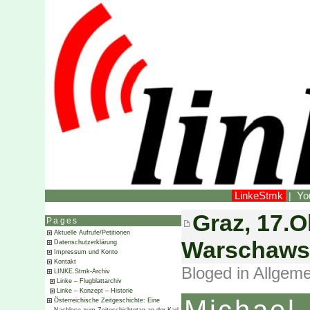
LinkeStmk
Yo
|
Graz, 17.O
Pages
Aktuelle Aufrufe/Petitionen
Warschaws
Datenschutzerklärung
Impressum und Konto
Kontakt
Bloged in
Allgeme
LINKE.Stmk-Archiv
Linke – Flugblattarchiv
Linke – Konzept – Historie
Österreichische Zeitgeschichte: Eine