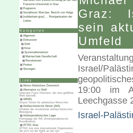
Michae
Nachlese zum Zeiteschichtetag an der Karl-
Franzens-Universität in Graz
Programm
Graz: I
Sozialforum Warclaw: Bericht von Helga
[solidaritaet-graz] … Reorganisation der
Linken
sein akt
Kategorien
Allgemein
Umfeld
Diskussion
Geld
Krise
Systemalternativen
Veranstaltu
Matriarchale Gesellschaft
Revolutionen
Israel/Pal
Protest
Sitzungen
geopolitisc
Links
Aktive Arbeitslose Österreich
19:00 im Af
Alternative zu Geld
Interview Franz Hörmann, der eine geldfreie
Welt darstellt.
Leechgasse 2
AMSEL
Grazer Verein für arbeitslose Menschen
Antifaschistische Aktion (AfA)
Infoblatt der revolutionär antifaschistischen
Israel-Paläst
Bewegung
Antiimperialistisches Lager
Homepage der AIK (Antiimperialistische
Koordination)
ATTAC-Graz
ATTAC iste eine internationale Organisation,
die sich mit der Kritik an der rein