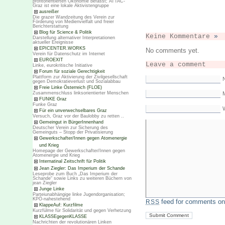
profitorientierten Ökonomie befasst; ATTAC-
Graz ist eine lokale Aktivistengruppe
ausreißer
Die grazer Wandzeitung des Verein zur
Förderung von Medienvielfalt und freier
Berichterstattung
Blog für Science & Politik
Keine Kommentare
»
Darstellung alternativer Interpretationen
aktueller Ereignisse
EPICENTER.WORKS
No comments yet.
Verein für Datenschutz im Internet
EUROEXIT
Leave a comment
Linke, eurokritische Initiative
Forum für soziale Gerechtigkeit
Plattform zur Aktivierung der Zivilgesellschaft
gegen Demokratieverlust und Sozialabbau
Freie Linke Österreich (FLOE)
Zusammenschluss linksorientierter Menschen
M
FUNKE Graz
Funke Graz
Für ein unverwechselbares Graz
Versuch, Graz vor der Baulobby zu retten ..
Gemeingut in BürgerInnenhand
Deutscher Verein zur Sicherung des
Gemeinguts – Stopp der Privatisierung
Gewerkschafter/Innen gegen Atomenergie
und Krieg
Homepage der Gewerkschafter/Innen gegen
Atomenergie und Krieg
Internatinal Zeitschrift für Politik
Jean Ziegler: Das Imperium der Schande
Leseprobe zum Buch „Das Imperium der
Schande“ sowie Links zu weiteren Büchern von
jean Ziegler
Junge Linke
Parteiunabhängige linke Jugendorganisation;
KPÖ-nahestehend
feed for comments on 
RSS
KlappeAuf: Kurzfilme
Kurzfülme für Solidarität und gegen Verhetzung
KLASSEgegenKLASSE
Nachrichten der revolutionären Linken