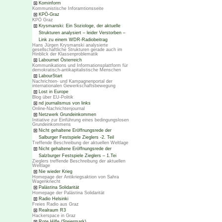
Kominform
Kommunistische Inforamtionsseite
KPÖ-Graz
KPÖ Graz
Krysmanski: Ein Soziologe, der aktuelle
Strukturen analysiert – leider Verstorben –
Link zu einem WDR-Radiobeitrag
Hans Jürgen Krysmanski analysierte
gesellschaftliche Strukturen gerade auch im
Hinblick der Klassenproblematik
Labournet Österreich
Kommunikations und Informationsplattform für
demokratisch-antikapitalistische Menschen
LabourStart
Nachrichten- und Kampagnenportal der
internationalen Gewerkschaftsbewegung
Lost in Europe
Blog über EU-Politik
nd journalismus von links
Online-Nachrichtenjournal
Netzwerk Grundeinkommen
Initiative zur Einführung eines bedingungslosen
Grundeinkommens
Nicht gehaltene Eröffnungsrede der
Salburger Festspiele Zieglers -2. Teil
Treffende Beschreibung der aktuellen Weltlage
Nicht gehaltene Eröffnungsrede der
Salzburger Festspiele Zieglers – 1.Tei
Zieglers treffende Beschreibung der aktuellen
Weltlage
Nie wieder Krieg
Homepage der Antikriegsaktion von Sahra
Wagenknecht
Palästina Solidarität
Homepage der Palästina Solidarität
Radio Helsinki
Freies Radio aus Graz
Realraum R3
Hackerspace in Graz
Rote Hilfe (Steiermark)