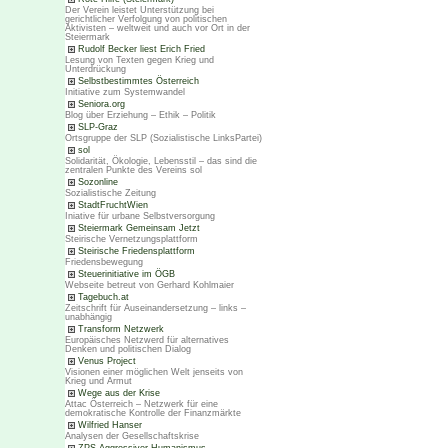
Der Verein leistet Unterstützung bei
gerichtlicher Verfolgung von politischen
Aktivisten – weltweit und auch vor Ort in der
Steiermark
Rudolf Becker liest Erich Fried
Lesung von Texten gegen Krieg und
Unterdrückung
Selbstbestimmtes Österreich
Initiative zum Systemwandel
Seniora.org
Blog über Erziehung – Ethik – Politik
SLP-Graz
Ortsgruppe der SLP (Sozialistische LinksPartei)
sol
Solidarität, Ökologie, Lebensstil – das sind die
zentralen Punkte des Vereins sol
Sozonline
Sozialistische Zeitung
StadtFruchtWien
Iniative für urbane Selbstversorgung
Steiermark Gemeinsam Jetzt
Steirische Vernetzungsplattform
Steirische Friedensplattform
Friedensbewegung
Steuerinitiative im ÖGB
Webseite betreut von Gerhard Kohlmaier
Tagebuch.at
Zeitschrift für Auseinandersetzung – links –
unabhängig
Transform Netzwerk
Europäisches Netzwerd für alternatives
Denken und politischen Dialog
Venus Project
Visionen einer möglichen Welt jenseits von
Krieg und Armut
Wege aus der Krise
Attac Österreich – Netzwerk für eine
demokratische Kontrolle der Finanzmärkte
Wilfried Hanser
Analysen der Gesellschaftskrise