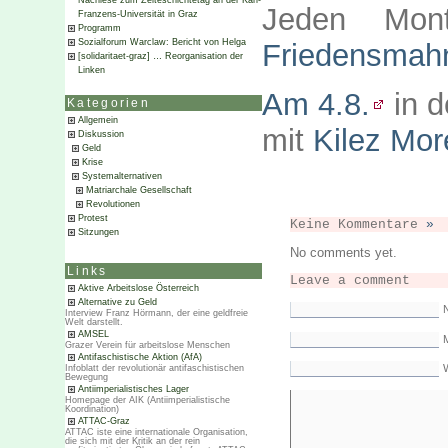
Nachlese zum Zeiteschichtetag an der Karl-
Jeden Mon
Franzens-Universität in Graz
Programm
Sozialforum Warclaw: Bericht von Helga
Friedensmah
[solidaritaet-graz] … Reorganisation der
Linken
Am 4.8.
in d
Kategorien
Allgemein
mit
Kilez Mor
Diskussion
Geld
Krise
Systemalternativen
Matriarchale Gesellschaft
Revolutionen
Protest
Keine Kommentare
»
Sitzungen
No comments yet.
Links
Leave a comment
Aktive Arbeitslose Österreich
Alternative zu Geld
Interview Franz Hörmann, der eine geldfreie
Welt darstellt.
AMSEL
M
Grazer Verein für arbeitslose Menschen
Antifaschistische Aktion (AfA)
Infoblatt der revolutionär antifaschistischen
Bewegung
Antiimperialistisches Lager
Homepage der AIK (Antiimperialistische
Koordination)
ATTAC-Graz
ATTAC iste eine internationale Organisation,
die sich mit der Kritik an der rein