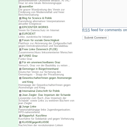
profitorientierten Ökonomie befasst; ATTAC-
Graz ist eine lokale Aktivistengruppe
ausreißer
Die grazer Wandzeitung des Verein zur
Förderung von Medienvielfalt und freier
Berichterstattung
Blog für Science & Politik
Darstellung alternativer Interpretationen
aktueller Ereignisse
EPICENTER.WORKS
feed for comments on 
RSS
Verein für Datenschutz im Internet
EUROEXIT
Linke, eurokritische Initiative
Forum für soziale Gerechtigkeit
Plattform zur Aktivierung der Zivilgesellschaft
gegen Demokratieverlust und Sozialabbau
Freie Linke Österreich (FLOE)
Zusammenschluss linksorientierter Menschen
FUNKE Graz
Funke Graz
Für ein unverwechselbares Graz
Versuch, Graz vor der Baulobby zu retten ..
Gemeingut in BürgerInnenhand
Deutscher Verein zur Sicherung des
Gemeinguts – Stopp der Privatisierung
Gewerkschafter/Innen gegen Atomenergie
und Krieg
Homepage der Gewerkschafter/Innen gegen
Atomenergie und Krieg
Internatinal Zeitschrift für Politik
Jean Ziegler: Das Imperium der Schande
Leseprobe zum Buch „Das Imperium der
Schande“ sowie Links zu weiteren Büchern von
jean Ziegler
Junge Linke
Parteiunabhängige linke Jugendorganisation;
KPÖ-nahestehend
KlappeAuf: Kurzfilme
Kurzfülme für Solidarität und gegen Verhetzung
KLASSEgegenKLASSE
Nachrichten der revolutionären Linken