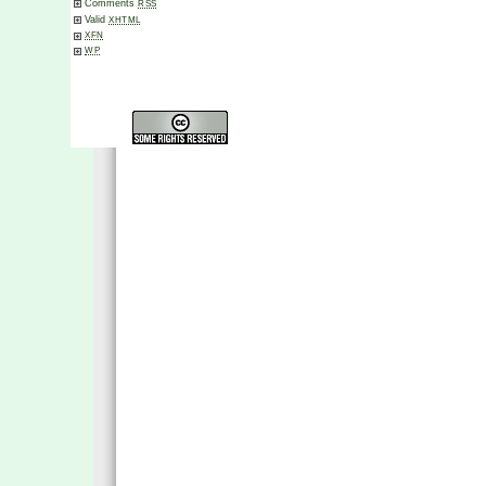
Comments
RSS
Valid
XHTML
XFN
WP