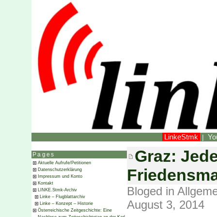
LinkeStmk
Yo
|
Graz: Jed
Pages
Aktuelle Aufrufe/Petitionen
Friedensm
Datenschutzerklärung
Impressum und Konto
Kontakt
Bloged in
Allgeme
LINKE.Stmk-Archiv
Linke – Flugblattarchiv
August 3, 2014
Linke – Konzept – Historie
Österreichische Zeitgeschichte: Eine