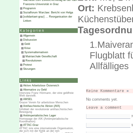
Nachlese zum Zeiteschichtetag an der Karl-
Franzens-Universität in Graz
Ort:
Krebsenk
Programm
Sozialforum Warclaw: Bericht von Helga
Küchenstüber
[solidaritaet-graz] … Reorganisation der
Linken
Tagesordnu
Kategorien
Allgemein
Diskussion
1.Maiveran
Geld
Krise
Flugblatt f
Systemalternativen
Matriarchale Gesellschaft
Revolutionen
Allfälliges
Protest
Sitzungen
Links
Aktive Arbeitslose Österreich
Alternative zu Geld
Keine Kommentare
»
Interview Franz Hörmann, der eine geldfreie
Welt darstellt.
No comments yet.
AMSEL
Grazer Verein für arbeitslose Menschen
Antifaschistische Aktion (AfA)
Leave a comment
Infoblatt der revolutionär antifaschistischen
Bewegung
Antiimperialistisches Lager
Homepage der AIK (Antiimperialistische
Koordination)
M
ATTAC-Graz
ATTAC iste eine internationale Organisation,
die sich mit der Kritik an der rein