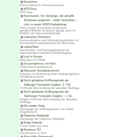
Kominform
Kommunistische Inforamtionsseite
KPÖ-Graz
KPÖ Graz
Krysmanski: Ein Soziologe, der aktuelle
Strukturen analysiert – leider Verstorben –
Link zu einem WDR-Radiobeitrag
Hans Jürgen Krysmanski analysierte
gesellschaftliche Strukturen gerade auch im
Hinblick der Klassenproblematik
Labournet Österreich
Kommunikations und Informationsplattform für
demokratisch-antikapitalistische Menschen
LabourStart
Nachrichten- und Kampagnenportal der
internationalen Gewerkschaftsbewegung
Lost in Europe
Blog über EU-Politik
nd journalismus von links
Online-Nachrichtenjournal
Netzwerk Grundeinkommen
Initiative zur Einführung eines bedingungslosen
Grundeinkommens
Nicht gehaltene Eröffnungsrede der
Salburger Festspiele Zieglers -2. Teil
Treffende Beschreibung der aktuellen Weltlage
Nicht gehaltene Eröffnungsrede der
Salzburger Festspiele Zieglers – 1.Tei
Zieglers treffende Beschreibung der aktuellen
Weltlage
Nie wieder Krieg
Homepage der Antikriegsaktion von Sahra
Wagenknecht
Palästina Solidarität
Homepage der Palästina Solidarität
Radio Helsinki
Freies Radio aus Graz
Realraum R3
Hackerspace in Graz
Rote Hilfe (Steiermark)