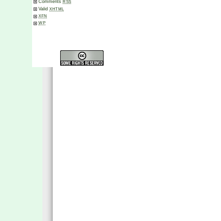
Comments
RSS
Valid
XHTML
XFN
WP