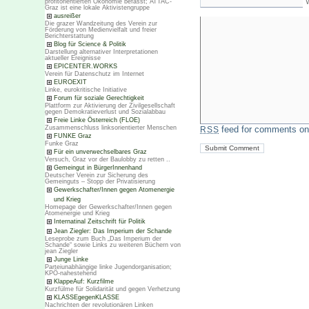
profitorientierten Ökonomie befasst; ATTAC-
Graz ist eine lokale Aktivistengruppe
ausreißer
Die grazer Wandzeitung des Verein zur
Förderung von Medienvielfalt und freier
Berichterstattung
Blog für Science & Politik
Darstellung alternativer Interpretationen
aktueller Ereignisse
EPICENTER.WORKS
Verein für Datenschutz im Internet
EUROEXIT
Linke, eurokritische Initiative
Forum für soziale Gerechtigkeit
Plattform zur Aktivierung der Zivilgesellschaft
gegen Demokratieverlust und Sozialabbau
Freie Linke Österreich (FLOE)
Zusammenschluss linksorientierter Menschen
feed for comments on 
RSS
FUNKE Graz
Funke Graz
Für ein unverwechselbares Graz
Versuch, Graz vor der Baulobby zu retten ..
Gemeingut in BürgerInnenhand
Deutscher Verein zur Sicherung des
Gemeinguts – Stopp der Privatisierung
Gewerkschafter/Innen gegen Atomenergie
und Krieg
Homepage der Gewerkschafter/Innen gegen
Atomenergie und Krieg
Internatinal Zeitschrift für Politik
Jean Ziegler: Das Imperium der Schande
Leseprobe zum Buch „Das Imperium der
Schande“ sowie Links zu weiteren Büchern von
jean Ziegler
Junge Linke
Parteiunabhängige linke Jugendorganisation;
KPÖ-nahestehend
KlappeAuf: Kurzfilme
Kurzfülme für Solidarität und gegen Verhetzung
KLASSEgegenKLASSE
Nachrichten der revolutionären Linken