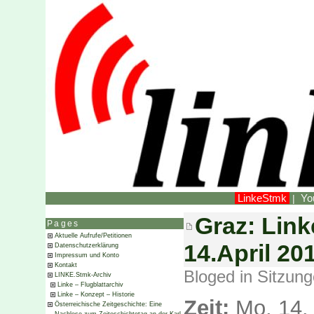
LinkeStmk
Yo
|
Graz: Lin
Pages
Aktuelle Aufrufe/Petitionen
14.April 20
Datenschutzerklärung
Impressum und Konto
Kontakt
Bloged in
Sitzun
LINKE.Stmk-Archiv
Linke – Flugblattarchiv
Linke – Konzept – Historie
Zeit:
Mo, 14. 
Österreichische Zeitgeschichte: Eine