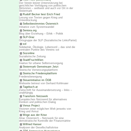
Der Verein leistet Unterstützung bei
gerichtlicher Verfolgung von politischen
Aktivisten – weltweit und auch vor Ort in der
Steiermark
Rudolf Becker liest Erich Fried
Lesung von Texten gegen Krieg und
Unterdrückung
Selbstbestimmtes Österreich
Initiative zum Systemwandel
Seniora.org
Blog über Erziehung – Ethik – Politik
SLP-Graz
Ortsgruppe der SLP (Sozialistische LinksPartei)
sol
Solidarität, Ökologie, Lebensstil – das sind die
zentralen Punkte des Vereins sol
Sozonline
Sozialistische Zeitung
StadtFruchtWien
Iniative für urbane Selbstversorgung
Steiermark Gemeinsam Jetzt
Steirische Vernetzungsplattform
Steirische Friedensplattform
Friedensbewegung
Steuerinitiative im ÖGB
Webseite betreut von Gerhard Kohlmaier
Tagebuch.at
Zeitschrift für Auseinandersetzung – links –
unabhängig
Transform Netzwerk
Europäisches Netzwerd für alternatives
Denken und politischen Dialog
Venus Project
Visionen einer möglichen Welt jenseits von
Krieg und Armut
Wege aus der Krise
Attac Österreich – Netzwerk für eine
demokratische Kontrolle der Finanzmärkte
Wilfried Hanser
Analysen der Gesellschaftskrise