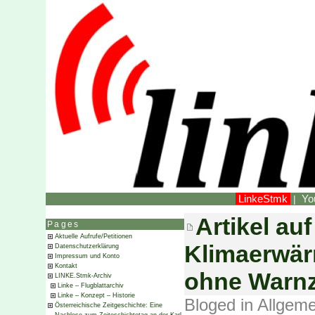
LinkeStmk
Yo
|
Artikel auf
Pages
Aktuelle Aufrufe/Petitionen
Klimaerwä
Datenschutzerklärung
Impressum und Konto
Kontakt
ohne Warnz
LINKE.Stmk-Archiv
Linke – Flugblattarchiv
Linke – Konzept – Historie
Bloged in
Allgeme
Österreichische Zeitgeschichte: Eine