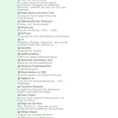
Der Verein leistet Unterstützung bei
gerichtlicher Verfolgung von politischen
Aktivisten – weltweit und auch vor Ort in der
Steiermark
Rudolf Becker liest Erich Fried
Lesung von Texten gegen Krieg und
Unterdrückung
Selbstbestimmtes Österreich
Initiative zum Systemwandel
Seniora.org
Blog über Erziehung – Ethik – Politik
SLP-Graz
Ortsgruppe der SLP (Sozialistische LinksPartei)
sol
Solidarität, Ökologie, Lebensstil – das sind die
zentralen Punkte des Vereins sol
Sozonline
Sozialistische Zeitung
StadtFruchtWien
Iniative für urbane Selbstversorgung
Steiermark Gemeinsam Jetzt
Steirische Vernetzungsplattform
Steirische Friedensplattform
Friedensbewegung
Steuerinitiative im ÖGB
Webseite betreut von Gerhard Kohlmaier
Tagebuch.at
Zeitschrift für Auseinandersetzung – links –
unabhängig
Transform Netzwerk
Europäisches Netzwerd für alternatives
Denken und politischen Dialog
Venus Project
Visionen einer möglichen Welt jenseits von
Krieg und Armut
Wege aus der Krise
Attac Österreich – Netzwerk für eine
demokratische Kontrolle der Finanzmärkte
Wilfried Hanser
Analysen der Gesellschaftskrise