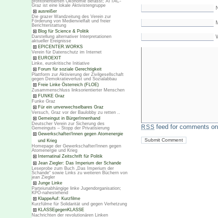
profitorientierten Ökonomie befasst; ATTAC-
Graz ist eine lokale Aktivistengruppe
ausreißer
Die grazer Wandzeitung des Verein zur
Förderung von Medienvielfalt und freier
M
Berichterstattung
Blog für Science & Politik
Darstellung alternativer Interpretationen
aktueller Ereignisse
EPICENTER.WORKS
Verein für Datenschutz im Internet
EUROEXIT
Linke, eurokritische Initiative
Forum für soziale Gerechtigkeit
Plattform zur Aktivierung der Zivilgesellschaft
gegen Demokratieverlust und Sozialabbau
Freie Linke Österreich (FLOE)
Zusammenschluss linksorientierter Menschen
FUNKE Graz
Funke Graz
Für ein unverwechselbares Graz
Versuch, Graz vor der Baulobby zu retten ..
Gemeingut in BürgerInnenhand
Deutscher Verein zur Sicherung des
feed for comments on 
RSS
Gemeinguts – Stopp der Privatisierung
Gewerkschafter/Innen gegen Atomenergie
und Krieg
Homepage der Gewerkschafter/Innen gegen
Atomenergie und Krieg
Internatinal Zeitschrift für Politik
Jean Ziegler: Das Imperium der Schande
Leseprobe zum Buch „Das Imperium der
Schande“ sowie Links zu weiteren Büchern von
jean Ziegler
Junge Linke
Parteiunabhängige linke Jugendorganisation;
KPÖ-nahestehend
KlappeAuf: Kurzfilme
Kurzfülme für Solidarität und gegen Verhetzung
KLASSEgegenKLASSE
Nachrichten der revolutionären Linken