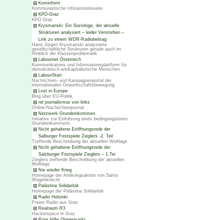
Kominform
Kommunistische Inforamtionsseite
KPÖ-Graz
KPÖ Graz
Krysmanski: Ein Soziologe, der aktuelle
Strukturen analysiert – leider Verstorben –
Link zu einem WDR-Radiobeitrag
Hans Jürgen Krysmanski analysierte
gesellschaftliche Strukturen gerade auch im
Hinblick der Klassenproblematik
Labournet Österreich
Kommunikations und Informationsplattform für
demokratisch-antikapitalistische Menschen
LabourStart
Nachrichten- und Kampagnenportal der
internationalen Gewerkschaftsbewegung
Lost in Europe
Blog über EU-Politik
nd journalismus von links
Online-Nachrichtenjournal
Netzwerk Grundeinkommen
Initiative zur Einführung eines bedingungslosen
Grundeinkommens
Nicht gehaltene Eröffnungsrede der
Salburger Festspiele Zieglers -2. Teil
Treffende Beschreibung der aktuellen Weltlage
Nicht gehaltene Eröffnungsrede der
Salzburger Festspiele Zieglers – 1.Tei
Zieglers treffende Beschreibung der aktuellen
Weltlage
Nie wieder Krieg
Homepage der Antikriegsaktion von Sahra
Wagenknecht
Palästina Solidarität
Homepage der Palästina Solidarität
Radio Helsinki
Freies Radio aus Graz
Realraum R3
Hackerspace in Graz
Rote Hilfe (Steiermark)