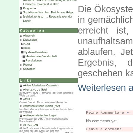
Nachlese zum Zeiteschichtetag an der Karl-
Franzens-Universität in Graz
Die Ökosyste
Programm
Sozialforum Warclaw: Bericht von Helga
in gemächlic
[solidaritaet-graz] … Reorganisation der
Linken
erreicht is
Kategorien
Allgemein
unaufhalts
Diskussion
Geld
ablaufen. J
Krise
Systemalternativen
Matriarchale Gesellschaft
Ergebnis, 
Revolutionen
Protest
Sitzungen
geschehen k
Links
Weiterlesen 
Aktive Arbeitslose Österreich
Alternative zu Geld
Interview Franz Hörmann, der eine geldfreie
Welt darstellt.
AMSEL
Grazer Verein für arbeitslose Menschen
Antifaschistische Aktion (AfA)
Infoblatt der revolutionär antifaschistischen
Bewegung
Keine Kommentare
»
Antiimperialistisches Lager
Homepage der AIK (Antiimperialistische
No comments yet.
Koordination)
ATTAC-Graz
ATTAC iste eine internationale Organisation,
Leave a comment
die sich mit der Kritik an der rein