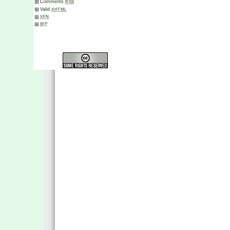
Comments
RSS
Valid
XHTML
XFN
WP