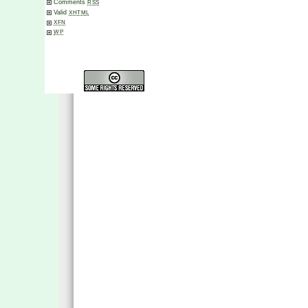
Comments
RSS
Valid
XHTML
XFN
WP