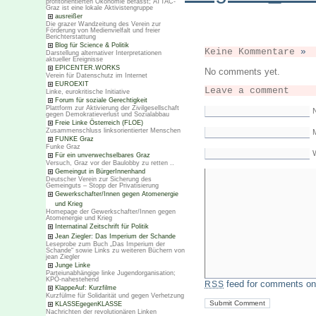
profitorientierten Ökonomie befasst; ATTAC-
Graz ist eine lokale Aktivistengruppe
ausreißer
Die grazer Wandzeitung des Verein zur
Förderung von Medienvielfalt und freier
Berichterstattung
Blog für Science & Politik
Keine Kommentare
»
Darstellung alternativer Interpretationen
aktueller Ereignisse
EPICENTER.WORKS
No comments yet.
Verein für Datenschutz im Internet
EUROEXIT
Leave a comment
Linke, eurokritische Initiative
Forum für soziale Gerechtigkeit
Plattform zur Aktivierung der Zivilgesellschaft
gegen Demokratieverlust und Sozialabbau
Freie Linke Österreich (FLOE)
Zusammenschluss linksorientierter Menschen
M
FUNKE Graz
Funke Graz
Für ein unverwechselbares Graz
Versuch, Graz vor der Baulobby zu retten ..
Gemeingut in BürgerInnenhand
Deutscher Verein zur Sicherung des
Gemeinguts – Stopp der Privatisierung
Gewerkschafter/Innen gegen Atomenergie
und Krieg
Homepage der Gewerkschafter/Innen gegen
Atomenergie und Krieg
Internatinal Zeitschrift für Politik
Jean Ziegler: Das Imperium der Schande
Leseprobe zum Buch „Das Imperium der
Schande“ sowie Links zu weiteren Büchern von
jean Ziegler
Junge Linke
Parteiunabhängige linke Jugendorganisation;
KPÖ-nahestehend
feed for comments on 
RSS
KlappeAuf: Kurzfilme
Kurzfülme für Solidarität und gegen Verhetzung
KLASSEgegenKLASSE
Nachrichten der revolutionären Linken