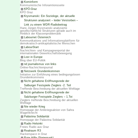
Kominform
Kommunistische Inforamtionsseite
KPÖ-Graz
KPÖ Graz
Krysmanski: Ein Soziologe, der aktuelle
Strukturen analysiert – leider Verstorben –
Link zu einem WDR-Radiobeitrag
Hans Jürgen Krysmanski analysierte
gesellschaftliche Strukturen gerade auch im
Hinblick der Klassenproblematik
Labournet Österreich
Kommunikations und Informationsplattform für
demokratisch-antikapitalistische Menschen
LabourStart
Nachrichten- und Kampagnenportal der
internationalen Gewerkschaftsbewegung
Lost in Europe
Blog über EU-Politik
nd journalismus von links
Online-Nachrichtenjournal
Netzwerk Grundeinkommen
Initiative zur Einführung eines bedingungslosen
Grundeinkommens
Nicht gehaltene Eröffnungsrede der
Salburger Festspiele Zieglers -2. Teil
Treffende Beschreibung der aktuellen Weltlage
Nicht gehaltene Eröffnungsrede der
Salzburger Festspiele Zieglers – 1.Tei
Zieglers treffende Beschreibung der aktuellen
Weltlage
Nie wieder Krieg
Homepage der Antikriegsaktion von Sahra
Wagenknecht
Palästina Solidarität
Homepage der Palästina Solidarität
Radio Helsinki
Freies Radio aus Graz
Realraum R3
Hackerspace in Graz
Rote Hilfe (Steiermark)