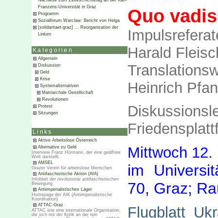
Nachlese zum Zeiteschichtetag an der Karl-
Franzens-Universität in Graz
Quo vadi
Programm
Sozialforum Warclaw: Bericht von Helga
[solidaritaet-graz] … Reorganisation der
Impulsreferat
Linken
Harald Fleisc
Kategorien
Allgemein
Translations
Diskussion
Geld
Krise
Heinrich Pfand
Systemalternativen
Matriarchale Gesellschaft
Revolutionen
Diskussionsl
Protest
Sitzungen
Friedensplatt
Links
Aktive Arbeitslose Österreich
Mittwoch 12.
Alternative zu Geld
Interview Franz Hörmann, der eine geldfreie
Welt darstellt.
AMSEL
im
Universi
Grazer Verein für arbeitslose Menschen
Antifaschistische Aktion (AfA)
Infoblatt der revolutionär antifaschistischen
70, Graz;
Ra
Bewegung
Antiimperialistisches Lager
Homepage der AIK (Antiimperialistische
Koordination)
ATTAC-Graz
Flugblatt_Uk
ATTAC iste eine internationale Organisation,
die sich mit der Kritik an der rein