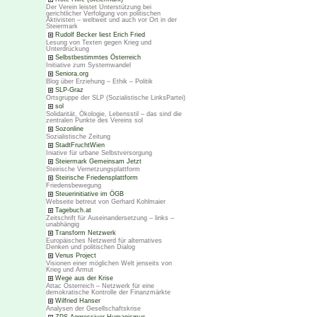
Der Verein leistet Unterstützung bei
gerichtlicher Verfolgung von politischen
Aktivisten – weltweit und auch vor Ort in der
Steiermark
Rudolf Becker liest Erich Fried
Lesung von Texten gegen Krieg und
Unterdrückung
Selbstbestimmtes Österreich
Initiative zum Systemwandel
Seniora.org
Blog über Erziehung – Ethik – Politik
SLP-Graz
Ortsgruppe der SLP (Sozialistische LinksPartei)
sol
Solidarität, Ökologie, Lebensstil – das sind die
zentralen Punkte des Vereins sol
Sozonline
Sozialistische Zeitung
StadtFruchtWien
Iniative für urbane Selbstversorgung
Steiermark Gemeinsam Jetzt
Steirische Vernetzungsplattform
Steirische Friedensplattform
Friedensbewegung
Steuerinitiative im ÖGB
Webseite betreut von Gerhard Kohlmaier
Tagebuch.at
Zeitschrift für Auseinandersetzung – links –
unabhängig
Transform Netzwerk
Europäisches Netzwerd für alternatives
Denken und politischen Dialog
Venus Project
Visionen einer möglichen Welt jenseits von
Krieg und Armut
Wege aus der Krise
Attac Österreich – Netzwerk für eine
demokratische Kontrolle der Finanzmärkte
Wilfried Hanser
Analysen der Gesellschaftskrise