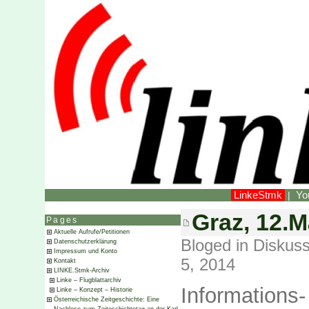
LinkeStmk
Yo
|
Graz, 12.
Pages
Aktuelle Aufrufe/Petitionen
Bloged in
Diskuss
Datenschutzerklärung
Impressum und Konto
5, 2014
Kontakt
LINKE.Stmk-Archiv
Linke – Flugblattarchiv
Informations-
Linke – Konzept – Historie
Österreichische Zeitgeschichte: Eine