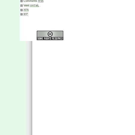
Comments
RSS
Valid
XHTML
XFN
WP