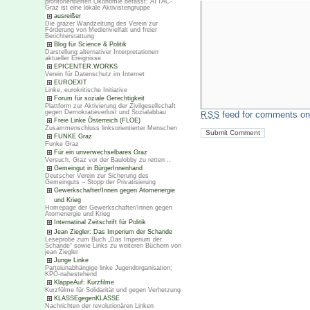
profitorientierten Ökonomie befasst; ATTAC-
Graz ist eine lokale Aktivistengruppe
ausreißer
Die grazer Wandzeitung des Verein zur
Förderung von Medienvielfalt und freier
Berichterstattung
Blog für Science & Politik
Darstellung alternativer Interpretationen
aktueller Ereignisse
EPICENTER.WORKS
Verein für Datenschutz im Internet
EUROEXIT
Linke, eurokritische Initiative
Forum für soziale Gerechtigkeit
Plattform zur Aktivierung der Zivilgesellschaft
gegen Demokratieverlust und Sozialabbau
feed for comments on 
RSS
Freie Linke Österreich (FLOE)
Zusammenschluss linksorientierter Menschen
FUNKE Graz
Funke Graz
Für ein unverwechselbares Graz
Versuch, Graz vor der Baulobby zu retten ..
Gemeingut in BürgerInnenhand
Deutscher Verein zur Sicherung des
Gemeinguts – Stopp der Privatisierung
Gewerkschafter/Innen gegen Atomenergie
und Krieg
Homepage der Gewerkschafter/Innen gegen
Atomenergie und Krieg
Internatinal Zeitschrift für Politik
Jean Ziegler: Das Imperium der Schande
Leseprobe zum Buch „Das Imperium der
Schande“ sowie Links zu weiteren Büchern von
jean Ziegler
Junge Linke
Parteiunabhängige linke Jugendorganisation;
KPÖ-nahestehend
KlappeAuf: Kurzfilme
Kurzfülme für Solidarität und gegen Verhetzung
KLASSEgegenKLASSE
Nachrichten der revolutionären Linken