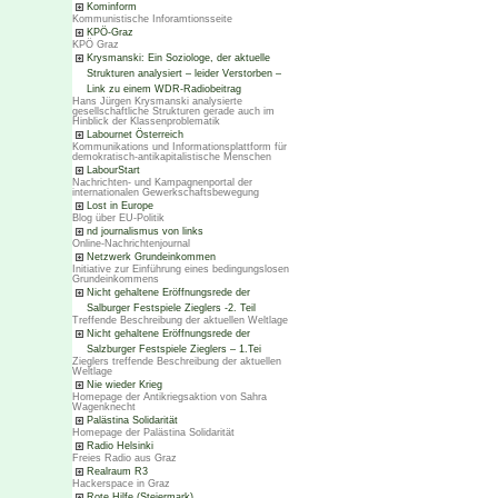
Kominform
Kommunistische Inforamtionsseite
KPÖ-Graz
KPÖ Graz
Krysmanski: Ein Soziologe, der aktuelle
Strukturen analysiert – leider Verstorben –
Link zu einem WDR-Radiobeitrag
Hans Jürgen Krysmanski analysierte
gesellschaftliche Strukturen gerade auch im
Hinblick der Klassenproblematik
Labournet Österreich
Kommunikations und Informationsplattform für
demokratisch-antikapitalistische Menschen
LabourStart
Nachrichten- und Kampagnenportal der
internationalen Gewerkschaftsbewegung
Lost in Europe
Blog über EU-Politik
nd journalismus von links
Online-Nachrichtenjournal
Netzwerk Grundeinkommen
Initiative zur Einführung eines bedingungslosen
Grundeinkommens
Nicht gehaltene Eröffnungsrede der
Salburger Festspiele Zieglers -2. Teil
Treffende Beschreibung der aktuellen Weltlage
Nicht gehaltene Eröffnungsrede der
Salzburger Festspiele Zieglers – 1.Tei
Zieglers treffende Beschreibung der aktuellen
Weltlage
Nie wieder Krieg
Homepage der Antikriegsaktion von Sahra
Wagenknecht
Palästina Solidarität
Homepage der Palästina Solidarität
Radio Helsinki
Freies Radio aus Graz
Realraum R3
Hackerspace in Graz
Rote Hilfe (Steiermark)