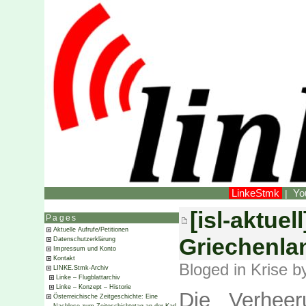
LinkeStmk
Yo
|
[isl-aktuel
Pages
Aktuelle Aufrufe/Petitionen
Griechenla
Datenschutzerklärung
Impressum und Konto
Kontakt
Bloged in
Krise
by
LINKE.Stmk-Archiv
Linke – Flugblattarchiv
Linke – Konzept – Historie
Die Verheer
Österreichische Zeitgeschichte: Eine