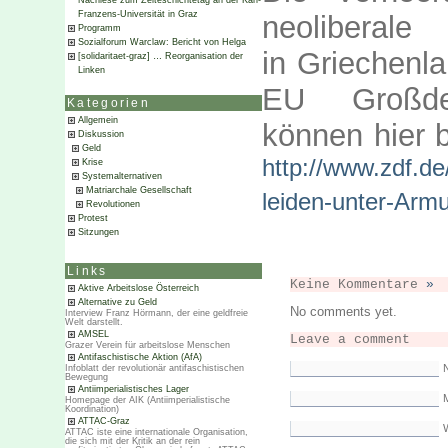
Nachlese zum Zeiteschichtetag an der Karl-
Franzens-Universität in Graz
neoliber
Programm
Sozialforum Warclaw: Bericht von Helga
in Griechenla
[solidaritaet-graz] … Reorganisation der
Linken
EU Großdeu
Kategorien
Allgemein
können hier b
Diskussion
Geld
http://www.zdf.d
Krise
Systemalternativen
Matriarchale Gesellschaft
leiden-unter-Armu
Revolutionen
Protest
Sitzungen
Links
Keine Kommentare
»
Aktive Arbeitslose Österreich
Alternative zu Geld
No comments yet.
Interview Franz Hörmann, der eine geldfreie
Welt darstellt.
AMSEL
Leave a comment
Grazer Verein für arbeitslose Menschen
Antifaschistische Aktion (AfA)
Infoblatt der revolutionär antifaschistischen
Bewegung
Antiimperialistisches Lager
M
Homepage der AIK (Antiimperialistische
Koordination)
ATTAC-Graz
ATTAC iste eine internationale Organisation,
die sich mit der Kritik an der rein