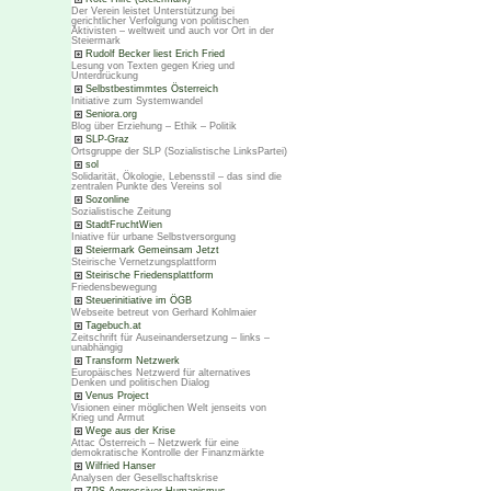
Der Verein leistet Unterstützung bei
gerichtlicher Verfolgung von politischen
Aktivisten – weltweit und auch vor Ort in der
Steiermark
Rudolf Becker liest Erich Fried
Lesung von Texten gegen Krieg und
Unterdrückung
Selbstbestimmtes Österreich
Initiative zum Systemwandel
Seniora.org
Blog über Erziehung – Ethik – Politik
SLP-Graz
Ortsgruppe der SLP (Sozialistische LinksPartei)
sol
Solidarität, Ökologie, Lebensstil – das sind die
zentralen Punkte des Vereins sol
Sozonline
Sozialistische Zeitung
StadtFruchtWien
Iniative für urbane Selbstversorgung
Steiermark Gemeinsam Jetzt
Steirische Vernetzungsplattform
Steirische Friedensplattform
Friedensbewegung
Steuerinitiative im ÖGB
Webseite betreut von Gerhard Kohlmaier
Tagebuch.at
Zeitschrift für Auseinandersetzung – links –
unabhängig
Transform Netzwerk
Europäisches Netzwerd für alternatives
Denken und politischen Dialog
Venus Project
Visionen einer möglichen Welt jenseits von
Krieg und Armut
Wege aus der Krise
Attac Österreich – Netzwerk für eine
demokratische Kontrolle der Finanzmärkte
Wilfried Hanser
Analysen der Gesellschaftskrise