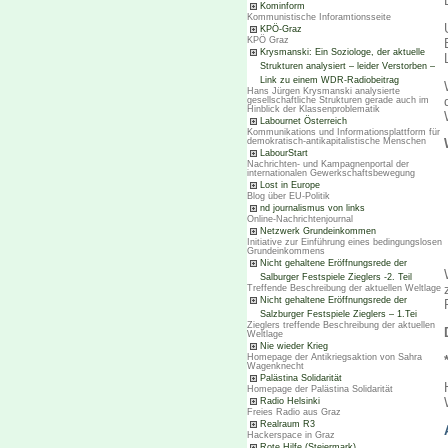
Kominform
Kommunistische Inforamtionsseite
KPÖ-Graz
KPÖ Graz
Krysmanski: Ein Soziologe, der aktuelle
Strukturen analysiert – leider Verstorben –
Link zu einem WDR-Radiobeitrag
Hans Jürgen Krysmanski analysierte
gesellschaftliche Strukturen gerade auch im
Hinblick der Klassenproblematik
Labournet Österreich
Kommunikations und Informationsplattform für
demokratisch-antikapitalistische Menschen
LabourStart
Nachrichten- und Kampagnenportal der
internationalen Gewerkschaftsbewegung
Lost in Europe
Blog über EU-Politik
nd journalismus von links
Online-Nachrichtenjournal
Netzwerk Grundeinkommen
Initiative zur Einführung eines bedingungslosen
Grundeinkommens
Nicht gehaltene Eröffnungsrede der
Salburger Festspiele Zieglers -2. Teil
Treffende Beschreibung der aktuellen Weltlage
Nicht gehaltene Eröffnungsrede der
Salzburger Festspiele Zieglers – 1.Tei
Zieglers treffende Beschreibung der aktuellen
Weltlage
Nie wieder Krieg
Homepage der Antikriegsaktion von Sahra
Wagenknecht
Palästina Solidarität
Homepage der Palästina Solidarität
Radio Helsinki
Freies Radio aus Graz
Realraum R3
Hackerspace in Graz
Rote Hilfe (Steiermark)