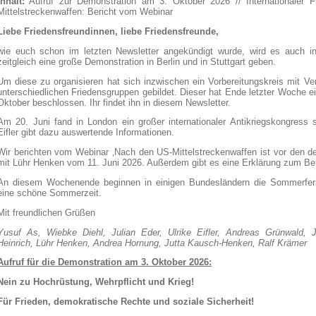
Inhalt:
Aufruf zur Demonstration am 3. Oktober 2026 // Internationaler F
Mittelstreckenwaffen: Bericht vom Webinar
Liebe Friedensfreundinnen, liebe Friedensfreunde,
wie euch schon im letzten Newsletter angekündigt wurde, wird es auch 
zeitgleich eine große Demonstration in Berlin und in Stuttgart geben.
Um diese zu organisieren hat sich inzwischen ein Vorbereitungskreis mit Ver
unterschiedlichen Friedensgruppen gebildet. Dieser hat Ende letzter Woche e
Oktober beschlossen. Ihr findet ihn in diesem Newsletter.
Am 20. Juni fand in London ein großer internationaler Antikriegskongress s
Eifler gibt dazu auswertende Informationen.
Wir berichten vom Webinar ‚Nach den US-Mittelstreckenwaffen ist vor den de
mit Lühr Henken vom 11. Juni 2026. Außerdem gibt es eine Erklärung zum Berl
An diesem Wochenende beginnen in einigen Bundesländern die Sommerferi
eine schöne Sommerzeit.
Mit freundlichen Grüßen
Yusuf As, Wiebke Diehl, Julian Eder, Ulrike Eifler, Andreas Grünwald, Jo
Heinrich, Lühr Henken, Andrea Hornung, Jutta Kausch-Henken, Ralf Krämer
Aufruf für die Demonstration am 3. Oktober 2026:
Nein zu Hochrüstung, Wehrpflicht und Krieg!
Für Frieden, demokratische Rechte und soziale Sicherheit!