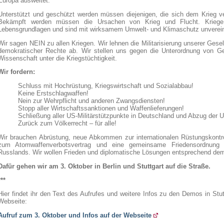
Europa ausweitet.
Unterstützt und geschützt werden müssen diejenigen, die sich dem Krieg ve
Bekämpft werden müssen die Ursachen von Krieg und Flucht. Kriege
Lebensgrundlagen und sind mit wirksamem Umwelt- und Klimaschutz unverein
Wir sagen NEIN zu allen Kriegen. Wir lehnen die Militarisierung unserer Gese
demokratischer Rechte ab. Wir stellen uns gegen die Unterordnung von G
Wissenschaft unter die Kriegstüchtigkeit.
Wir fordern:
Schluss mit Hochrüstung, Kriegswirtschaft und Sozialabbau!
Keine Erstschlagwaffen!
Nein zur Wehrpflicht und anderen Zwangsdiensten!
Stopp aller Wirtschaftssanktionen und Waffenlieferungen!
Schließung aller US-Militärstützpunkte in Deutschland und Abzug der
Zurück zum Völkerrecht – für alle!
Wir brauchen Abrüstung, neue Abkommen zur internationalen Rüstungskontrol
zum Atomwaffenverbotsvertrag und eine gemeinsame Friedensordnung 
Russlands. Wir wollen Frieden und diplomatische Lösungen entsprechend dem
Dafür gehen wir am 3. Oktober in Berlin und Stuttgart auf die Straße.
***
Hier findet ihr den Text des Aufrufes und weitere Infos zu den Demos in Stutt
Webseite:
Aufruf zum 3. Oktober und Infos auf der Webseite