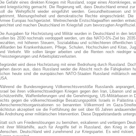
Die Gefahr eines direkten Krieges mit Russland, sogar eines Atomkrieges, w
wird kriegstüchtig gemacht. Die Regierung will, dass Deutschland erneut zu
soll die Wehrpflicht wieder eingeführt werden. Gesundheitswesen und In
getrimmt, Meinungsfreiheit und demokratische Rechte eingeschränkt. Die
Armee Europas hochgerüstet. Weitreichende Erstschlagwaffen werden entwic
gerichtet und machen Deutschland im Kriegsfall zum bevorzugten Angriffsziel
Die Ausgaben für Hochrüstung und Militär wurden in Deutschland in den letz
sollen bis 2030 nochmals verdoppelt werden, um das NATO-5%-Ziel bis 2035
bezahlen, mit höheren Steuern, Sozialabbau und schlechteren öffentlichen L
Milliarden bei Krankenhäusern, Pflege, Schulen, Hochschulen und Kitas, Ju
und Verkehr. Wir sollen länger arbeiten und die Renten noch niedriger 
Preissteigerungen und Arbeitsplatzverlusten.
Begründet wird diese Hochrüstung mit einer Bedrohung durch Russland. Doc
gehen davon aus, dass Russland weder die Absicht noch die Fähigkeiten h
Schon heute sind die europäischen NATO-Staaten Russland militärisch we
USA.
Während die Bundesregierung Völkerrechtsverstöße Russlands anprangert,
Israel bei ihren völkerrechtswidrigen Kriegen gegen den Iran, Libanon und a
Schützenhilfe, Waffenlieferungen und die Genehmigung, US-Militärbasen in D
nichts gegen die völkerrechtswidrige Besatzungspolitik Israels in Palästin
Menschenrechtsorganisationen so benannten Völkermord im Gaza-Streif
Nichtstun akzeptiert sie die Fortführung der seit über 65 Jahren andauern
die Androhung einer militärischen Intervention. Diese Doppelstandards unterg
Statt sich um Friedenslösungen zu bemühen, eskalieren und verlängern Deu
mit ihrer Militärhilfe, auch für Angriffe tief in Russland, den Krieg in d
Menschen. Deutschland wird zunehmend zur Kriegspartei. Es wird riskiert,