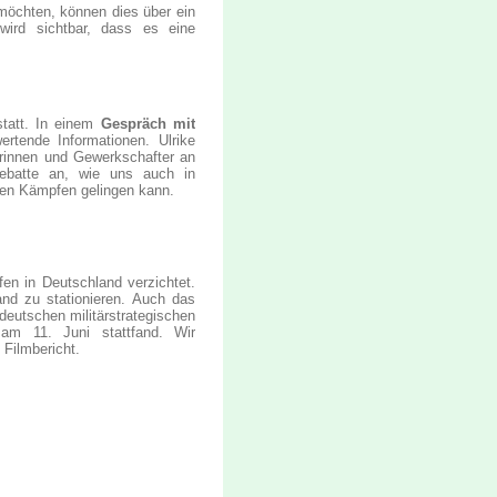
 möchten, können dies über ein
wird sichtbar, dass es eine
statt. In einem
Gespräch mit
rtende Informationen. Ulrike
erinnen und Gewerkschafter an
Debatte an, wie uns auch in
hen Kämpfen gelingen kann.
fen in Deutschland verzichtet.
and zu stationieren. Auch das
deutschen militärstrategischen
am 11. Juni stattfand. Wir
Filmbericht.