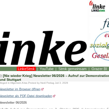
LinkeStmk
YouTube
Stmk gemeinsam
Grazer BI
|
|
|
[Nie wieder Krieg] Newsletter 06/2026 – Aufruf zur Demonstratio
und Stuttgart
Bloged in
Allgemein
,
Krise
,
Protest
by friedi Freitag Juli 3, 2026
Newsletter im Browser öffnen
Newsletter als PDF-Datei downloaden
Newsletter 06/2026