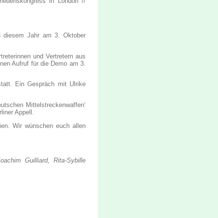
riedenskongress in London //
in diesem Jahr am 3. Oktober
treterinnen und Vertretern aus
inen Aufruf für die Demo am 3.
tatt. Ein Gespräch mit Ulrike
utschen Mittelstreckenwaffen‘
iner Appell.
en. Wir wünschen euch allen
achim Guilliard, Rita-Sybille