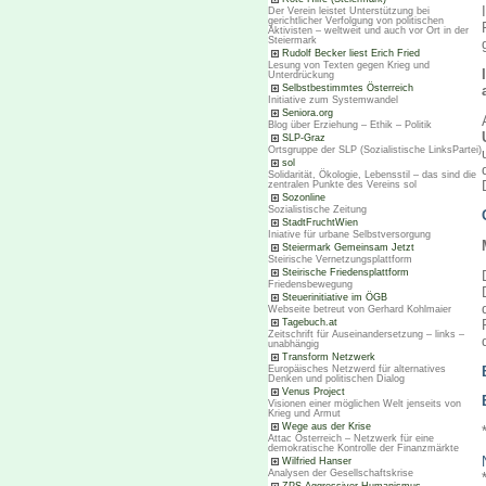
Der Verein leistet Unterstützung bei
gerichtlicher Verfolgung von politischen
Aktivisten – weltweit und auch vor Ort in der
Steiermark
Rudolf Becker liest Erich Fried
Lesung von Texten gegen Krieg und
Unterdrückung
Selbstbestimmtes Österreich
Initiative zum Systemwandel
Seniora.org
Blog über Erziehung – Ethik – Politik
SLP-Graz
Ortsgruppe der SLP (Sozialistische LinksPartei)
sol
Solidarität, Ökologie, Lebensstil – das sind die
zentralen Punkte des Vereins sol
Sozonline
Sozialistische Zeitung
StadtFruchtWien
Iniative für urbane Selbstversorgung
Steiermark Gemeinsam Jetzt
Steirische Vernetzungsplattform
Steirische Friedensplattform
Friedensbewegung
Steuerinitiative im ÖGB
Webseite betreut von Gerhard Kohlmaier
Tagebuch.at
Zeitschrift für Auseinandersetzung – links –
unabhängig
Transform Netzwerk
Europäisches Netzwerd für alternatives
Denken und politischen Dialog
Venus Project
Visionen einer möglichen Welt jenseits von
Krieg und Armut
Wege aus der Krise
Attac Österreich – Netzwerk für eine
demokratische Kontrolle der Finanzmärkte
Wilfried Hanser
Analysen der Gesellschaftskrise