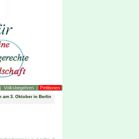
LINKEstmk
Volksbegehren
Petitionen
|
|
n am 3. Oktober in Berlin