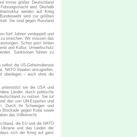
ird immer größer. Deutschland
r Führungsmacht wird. Deshalb
frastruktur werden auf Krieg
 Bundeswehr wird zur größten
kelt. Sie sind gegen Russland
.
ten fünf Jahren verdoppelt und
 zu erreichen. Wir müssen das
eistungen. Schon jetzt fehlen
gend und Kultur, Umweltschutz
werden. Sanktionen führen zu
h selbst die US-Geheimdienste
at, NATO-Staaten anzugreifen.
it überlegen – auch ohne die
 unterstützt sie die USA und
ndere Länder: durch politische
eutschland zu nutzen. Sie tut
a und den von UN-Experten und
en. Durch ihr Schweigen und
den Blockade gegen Kuba sowie
raben das Völkerrecht.
tschland, die EU und die NATO
er Ukraine und das Leiden der
 dass sich der Krieg auf ganz