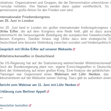
Initiativen, Organisationen und Gruppen, die die Demonstration unterstützen
Formular mitteilen. Ihre Namen werden dann später veröffentlicht. So 
gemeinsame große Aktion für den Frieden sein wird.
Internationaler Friedenskongress
am 20. Juni in London
Am 20. Juni fand in London ein großer internationaler Antikriegskongress 
Ulrike Eifler
, die auf dem Kongress eine Rede hielt, gibt es dazu auswe
unterstreicht die herausragende Beteiligung der europäischen Gewerkschaft
diesem Kongress. Darüber hinaus regt Ulrike dazu eine strategische 
Deutschland eine bessere Verbindung zwischen sozialen und friedenspolitisc
Gespräch mit Ulrike Eifler auf unserer Webseite
Mittelstreckenwaffen in Deutschland
Die US-Regierung hat auf die Stationierung weitreichender Mittelstreckenwaf
Doch die Bundesregierung plant nun, eigene Erstschlagwaffen in Deutschl
dient der Vorbereitung auf einen großen Krieg. Eine Analyse der gefährlichen 
Planungen war Gegenstand eines
Webinars mit Lühr Henken
, das 
dokumentieren auf der Webseite seinen Vortrag. Dazu gibt es außerdem einen 
Bericht vom Webinar am 11. Juni mit Lühr Henken
Erklärung zum Berliner Appell
***
Newsletter bestellen
***