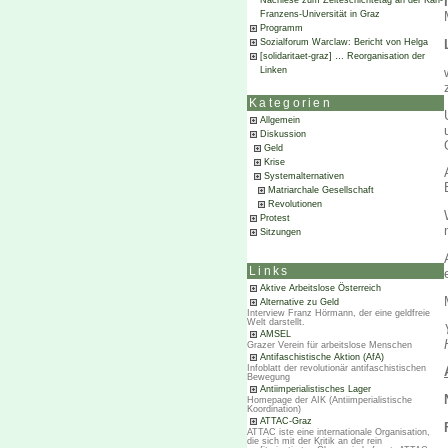
Nachlese zum Zeiteschichtetag an der Karl-
Franzens-Universität in Graz
Programm
Sozialforum Warclaw: Bericht von Helga
[solidaritaet-graz] … Reorganisation der
Linken
Kategorien
Allgemein
Diskussion
Geld
Krise
Systemalternativen
Matriarchale Gesellschaft
Revolutionen
Protest
Sitzungen
Links
Aktive Arbeitslose Österreich
Alternative zu Geld
Interview Franz Hörmann, der eine geldfreie
Welt darstellt.
AMSEL
Grazer Verein für arbeitslose Menschen
Antifaschistische Aktion (AfA)
Infoblatt der revolutionär antifaschistischen
Bewegung
Antiimperialistisches Lager
Homepage der AIK (Antiimperialistische
Koordination)
ATTAC-Graz
ATTAC iste eine internationale Organisation,
die sich mit der Kritik an der rein