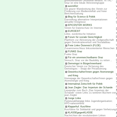
profitorientierten Ökonomie befasst; ATTAC-
Graz ist eine lokale Aktivistengruppe
ausreißer
Die grazer Wandzeitung des Verein zur
Förderung von Medienvielfalt und freier
Berichterstattung
Blog für Science & Politik
Darstellung alternativer Interpretationen
aktueller Ereignisse
EPICENTER.WORKS
Verein für Datenschutz im Internet
EUROEXIT
Linke, eurokritische Initiative
Forum für soziale Gerechtigkeit
Plattform zur Aktivierung der Zivilgesellschaft
gegen Demokratieverlust und Sozialabbau
Freie Linke Österreich (FLOE)
Zusammenschluss linksorientierter Menschen
FUNKE Graz
Funke Graz
Für ein unverwechselbares Graz
Versuch, Graz vor der Baulobby zu retten ..
Gemeingut in BürgerInnenhand
Deutscher Verein zur Sicherung des
Gemeinguts – Stopp der Privatisierung
Gewerkschafter/Innen gegen Atomenergie
und Krieg
Homepage der Gewerkschafter/Innen gegen
Atomenergie und Krieg
Internatinal Zeitschrift für Politik
Jean Ziegler: Das Imperium der Schande
Leseprobe zum Buch „Das Imperium der
Schande“ sowie Links zu weiteren Büchern von
jean Ziegler
Junge Linke
Parteiunabhängige linke Jugendorganisation;
KPÖ-nahestehend
KlappeAuf: Kurzfilme
Kurzfülme für Solidarität und gegen Verhetzung
KLASSEgegenKLASSE
Nachrichten der revolutionären Linken