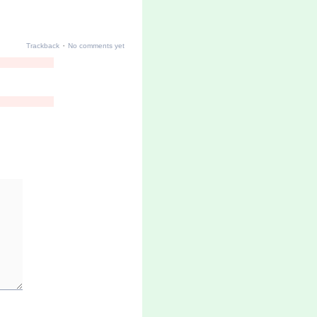
·
Trackback
No comments yet