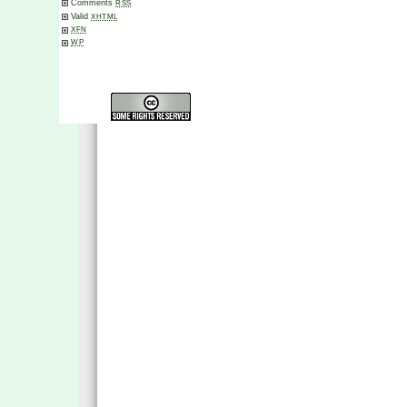
Comments
RSS
Valid
XHTML
XFN
WP