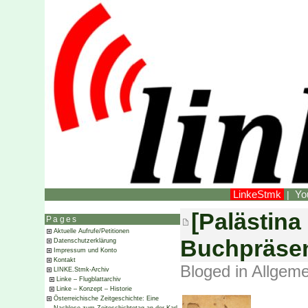
LinkeStmk
Yo
|
[Palästina
Pages
Aktuelle Aufrufe/Petitionen
Buchpräsen
Datenschutzerklärung
Impressum und Konto
Kontakt
Bloged in
Allgeme
LINKE.Stmk-Archiv
Linke – Flugblattarchiv
Linke – Konzept – Historie
Österreichische Zeitgeschichte: Eine