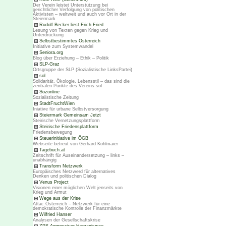
Der Verein leistet Unterstützung bei
gerichtlicher Verfolgung von politischen
Aktivisten – weltweit und auch vor Ort in der
Steiermark
Rudolf Becker liest Erich Fried
Lesung von Texten gegen Krieg und
Unterdrückung
Selbstbestimmtes Österreich
Initiative zum Systemwandel
Seniora.org
Blog über Erziehung – Ethik – Politik
SLP-Graz
Ortsgruppe der SLP (Sozialistische LinksPartei)
sol
Solidarität, Ökologie, Lebensstil – das sind die
zentralen Punkte des Vereins sol
Sozonline
Sozialistische Zeitung
StadtFruchtWien
Iniative für urbane Selbstversorgung
Steiermark Gemeinsam Jetzt
Steirische Vernetzungsplattform
Steirische Friedensplattform
Friedensbewegung
Steuerinitiative im ÖGB
Webseite betreut von Gerhard Kohlmaier
Tagebuch.at
Zeitschrift für Auseinandersetzung – links –
unabhängig
Transform Netzwerk
Europäisches Netzwerd für alternatives
Denken und politischen Dialog
Venus Project
Visionen einer möglichen Welt jenseits von
Krieg und Armut
Wege aus der Krise
Attac Österreich – Netzwerk für eine
demokratische Kontrolle der Finanzmärkte
Wilfried Hanser
Analysen der Gesellschaftskrise