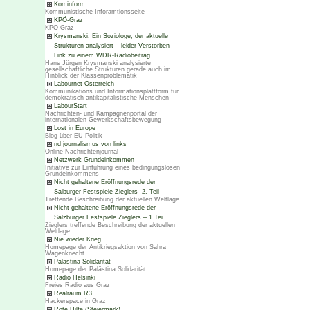
Kominform
Kommunistische Inforamtionsseite
KPÖ-Graz
KPÖ Graz
Krysmanski: Ein Soziologe, der aktuelle
Strukturen analysiert – leider Verstorben –
Link zu einem WDR-Radiobeitrag
Hans Jürgen Krysmanski analysierte
gesellschaftliche Strukturen gerade auch im
Hinblick der Klassenproblematik
Labournet Österreich
Kommunikations und Informationsplattform für
demokratisch-antikapitalistische Menschen
LabourStart
Nachrichten- und Kampagnenportal der
internationalen Gewerkschaftsbewegung
Lost in Europe
Blog über EU-Politik
nd journalismus von links
Online-Nachrichtenjournal
Netzwerk Grundeinkommen
Initiative zur Einführung eines bedingungslosen
Grundeinkommens
Nicht gehaltene Eröffnungsrede der
Salburger Festspiele Zieglers -2. Teil
Treffende Beschreibung der aktuellen Weltlage
Nicht gehaltene Eröffnungsrede der
Salzburger Festspiele Zieglers – 1.Tei
Zieglers treffende Beschreibung der aktuellen
Weltlage
Nie wieder Krieg
Homepage der Antikriegsaktion von Sahra
Wagenknecht
Palästina Solidarität
Homepage der Palästina Solidarität
Radio Helsinki
Freies Radio aus Graz
Realraum R3
Hackerspace in Graz
Rote Hilfe (Steiermark)