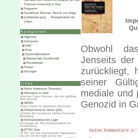
Nachlese zum Zeiteschichtetag an der Karl-
Franzens-Universität in Graz
Programm
Sozialforum Warclaw: Bericht von Helga
[solidaritaet-graz] … Reorganisation der
Imp
Linken
Que
Kategorien
Allgemein
Diskussion
Obwohl das
Geld
Krise
Systemalternativen
Jenseits der
Matriarchale Gesellschaft
Revolutionen
zurückliegt,
Protest
Sitzungen
seiner Gült
Links
Aktive Arbeitslose Österreich
mediale und p
Alternative zu Geld
Interview Franz Hörmann, der eine geldfreie
Welt darstellt.
Genozid in G
AMSEL
Grazer Verein für arbeitslose Menschen
Antifaschistische Aktion (AfA)
Infoblatt der revolutionär antifaschistischen
Bewegung
Antiimperialistisches Lager
Homepage der AIK (Antiimperialistische
Koordination)
Keine Kommentare
»
ATTAC-Graz
ATTAC iste eine internationale Organisation,
die sich mit der Kritik an der rein