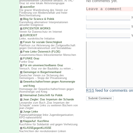
No comments yet.
profitorientierten Ökonomie befasst; ATTAC-
Graz ist eine lokale Aktivistengruppe
ausreißer
Leave a comment
Die grazer Wandzeitung des Verein zur
Förderung von Medienvielfalt und freier
Berichterstattung
Blog für Science & Politik
Darstellung alternativer Interpretationen
aktueller Ereignisse
M
EPICENTER.WORKS
Verein für Datenschutz im Internet
EUROEXIT
Linke, eurokritische Initiative
Forum für soziale Gerechtigkeit
Plattform zur Aktivierung der Zivilgesellschaft
gegen Demokratieverlust und Sozialabbau
Freie Linke Österreich (FLOE)
Zusammenschluss linksorientierter Menschen
FUNKE Graz
Funke Graz
Für ein unverwechselbares Graz
Versuch, Graz vor der Baulobby zu retten ..
Gemeingut in BürgerInnenhand
Deutscher Verein zur Sicherung des
Gemeinguts – Stopp der Privatisierung
Gewerkschafter/Innen gegen Atomenergie
und Krieg
Homepage der Gewerkschafter/Innen gegen
feed for comments on 
RSS
Atomenergie und Krieg
Internatinal Zeitschrift für Politik
Jean Ziegler: Das Imperium der Schande
Leseprobe zum Buch „Das Imperium der
Schande“ sowie Links zu weiteren Büchern von
jean Ziegler
Junge Linke
Parteiunabhängige linke Jugendorganisation;
KPÖ-nahestehend
KlappeAuf: Kurzfilme
Kurzfülme für Solidarität und gegen Verhetzung
KLASSEgegenKLASSE
Nachrichten der revolutionären Linken