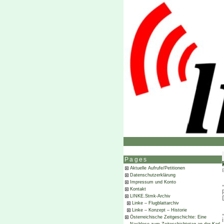
Pages
Aktuelle Aufrufe/Petitionen
Datenschutzerklärung
Impressum und Konto
Kontakt
LINKE.Stmk-Archiv
Linke – Flugblattarchiv
Linke – Konzept – Historie
Österreichische Zeitgeschichte: Eine