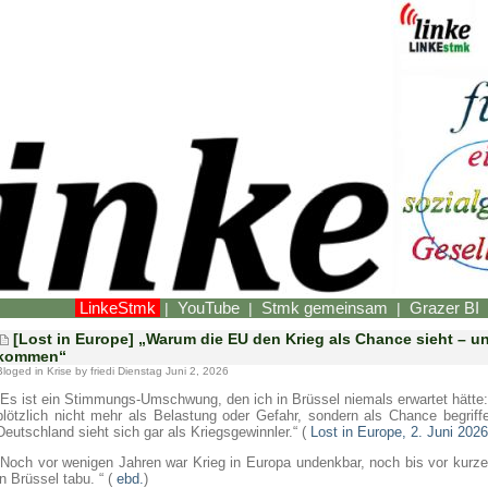
LinkeStmk
YouTube
Stmk gemeinsam
Grazer BI
|
|
|
[Lost in Europe] „Warum die EU den Krieg als Chance sieht – un
kommen“
Bloged in
Krise
by friedi Dienstag Juni 2, 2026
„Es ist ein Stimmungs-Umschwung, den ich in Brüssel niemals erwartet hätte:
plötzlich nicht mehr als Belastung oder Gefahr, sondern als Chance begriff
Deutschland sieht sich gar als Kriegsgewinnler.“ (
Lost in Europe, 2. Juni 2026
„Noch vor wenigen Jahren war Krieg in Europa undenkbar, noch bis vor kurz
in Brüssel tabu. “ (
ebd.
)