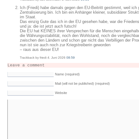
Ich (Friedi) habe damals gegen den EU-Beitritt gestimmt, weil ich
Zentralisierung bin. Ich bin ein Anhänger kleiner, subsidiärer Struk
im Staat.
Das einzig Gute das ich in der EU gesehen habe, war die Friedens
und ja: die ist jetzt auch futsch!
Die EU hat KEINES ihrer Versprechen für die Menschen eingehal
die Währungsstabilität, noch den Wohlstand, noch die vergleichba
zwischen den Ländern und schon gar nicht das Verbilligen der Pro
nun ist sie auch noch zur Kriegstreiberin geworden
– raus aus dieser EU!
Trackback by friedi 4. Juni 2026
08:59
Leave a comment
Name (required)
Mail (will not be published) (required)
Website