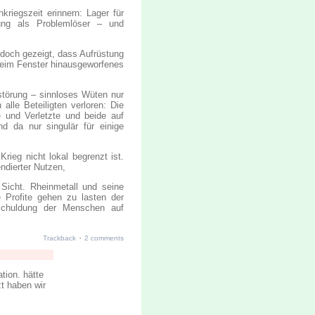
kriegszeit erinnern: Lager für
ung als Problemlöser – und
t doch gezeigt, dass Aufrüstung
 beim Fenster hinausgeworfenes
rstörung – sinnloses Wüten nur
alle Beteiligten verloren: Die
 und Verletzte und beide auf
nd da nur singulär für einige
rieg nicht lokal begrenzt ist.
endierter Nutzen,
 Sicht. Rheinmetall und seine
 Profite gehen zu lasten der
rschuldung der Menschen auf
·
Trackback
2 comments
ation. hätte
zt haben wir