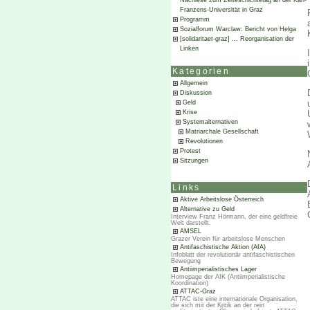
Nachlese zum Zeiteschichtetag an der Karl-
Franzens-Universität in Graz
Programm
Sozialforum Warclaw: Bericht von Helga
[solidaritaet-graz] … Reorganisation der
Linken
Kategorien
Allgemein
Diskussion
Geld
Krise
Systemalternativen
Matriarchale Gesellschaft
Revolutionen
Protest
Sitzungen
Links
Aktive Arbeitslose Österreich
Alternative zu Geld
Interview Franz Hörmann, der eine geldfreie
Welt darstellt.
AMSEL
Grazer Verein für arbeitslose Menschen
Antifaschistische Aktion (AfA)
Infoblatt der revolutionär antifaschistischen
Bewegung
Antiimperialistisches Lager
Homepage der AIK (Antiimperialistische
Koordination)
ATTAC-Graz
ATTAC iste eine internationale Organisation,
die sich mit der Kritik an der rein