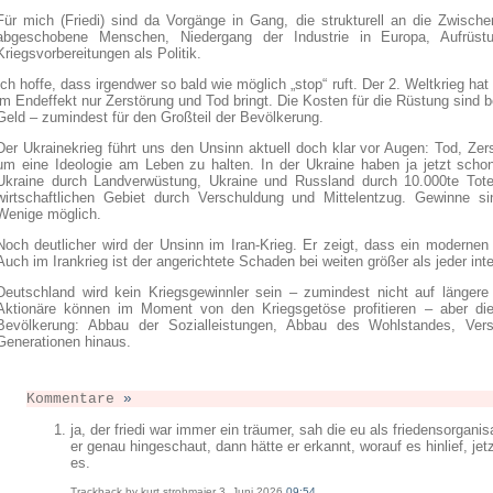
Für mich (Friedi) sind da Vorgänge in Gang, die strukturell an die Zwischen
abgeschobene Menschen, Niedergang der Industrie in Europa, Aufrüst
Kriegsvorbereitungen als Politik.
Ich hoffe, dass irgendwer so bald wie möglich „stop“ ruft. Der 2. Weltkrieg ha
im Endeffekt nur Zerstörung und Tod bringt. Die Kosten für die Rüstung sind
Geld – zumindest für den Großteil der Bevölkerung.
Der Ukrainekrieg führt uns den Unsinn aktuell doch klar vor Augen: Tod, Ze
um eine Ideologie am Leben zu halten. In der Ukraine haben ja jetzt schon 
Ukraine durch Landverwüstung, Ukraine und Russland durch 10.000te Tote
wirtschaftlichen Gebiet durch Verschuldung und Mittelentzug. Gewinne si
Wenige möglich.
Noch deutlicher wird der Unsinn im Iran-Krieg. Er zeigt, dass ein modernen K
Auch im Irankrieg ist der angerichtete Schaden bei weiten größer als jeder int
Deutschland wird kein Kriegsgewinnler sein – zumindest nicht auf längere
Aktionäre können im Moment von den Kriegsgetöse profitieren – aber die
Bevölkerung: Abbau der Sozialleistungen, Abbau des Wohlstandes, Ve
Generationen hinaus.
Kommentare
»
ja, der friedi war immer ein träumer, sah die eu als friedensorganis
er genau hingeschaut, dann hätte er erkannt, worauf es hinlief, jet
es.
Trackback by kurt strohmaier 3. Juni 2026
09:54