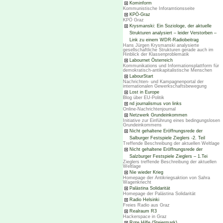
Kominform
Kommunistische Inforamtionsseite
KPÖ-Graz
KPÖ Graz
Krysmanski: Ein Soziologe, der aktuelle
Strukturen analysiert – leider Verstorben –
Link zu einem WDR-Radiobeitrag
Hans Jürgen Krysmanski analysierte
gesellschaftliche Strukturen gerade auch im
Hinblick der Klassenproblematik
Labournet Österreich
Kommunikations und Informationsplattform für
demokratisch-antikapitalistische Menschen
LabourStart
Nachrichten- und Kampagnenportal der
internationalen Gewerkschaftsbewegung
Lost in Europe
Blog über EU-Politik
nd journalismus von links
Online-Nachrichtenjournal
Netzwerk Grundeinkommen
Initiative zur Einführung eines bedingungslosen
Grundeinkommens
Nicht gehaltene Eröffnungsrede der
Salburger Festspiele Zieglers -2. Teil
Treffende Beschreibung der aktuellen Weltlage
Nicht gehaltene Eröffnungsrede der
Salzburger Festspiele Zieglers – 1.Tei
Zieglers treffende Beschreibung der aktuellen
Weltlage
Nie wieder Krieg
Homepage der Antikriegsaktion von Sahra
Wagenknecht
Palästina Solidarität
Homepage der Palästina Solidarität
Radio Helsinki
Freies Radio aus Graz
Realraum R3
Hackerspace in Graz
Rote Hilfe (Steiermark)