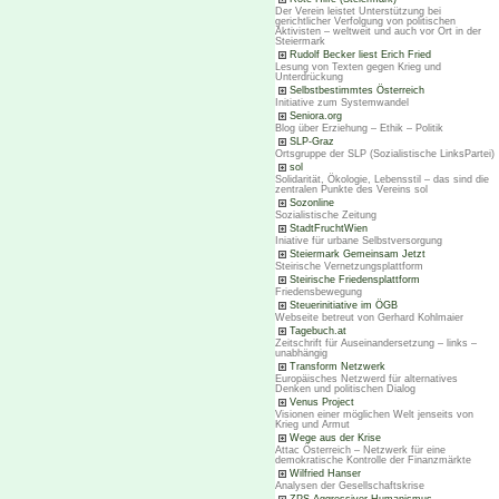
Der Verein leistet Unterstützung bei
gerichtlicher Verfolgung von politischen
Aktivisten – weltweit und auch vor Ort in der
Steiermark
Rudolf Becker liest Erich Fried
Lesung von Texten gegen Krieg und
Unterdrückung
Selbstbestimmtes Österreich
Initiative zum Systemwandel
Seniora.org
Blog über Erziehung – Ethik – Politik
SLP-Graz
Ortsgruppe der SLP (Sozialistische LinksPartei)
sol
Solidarität, Ökologie, Lebensstil – das sind die
zentralen Punkte des Vereins sol
Sozonline
Sozialistische Zeitung
StadtFruchtWien
Iniative für urbane Selbstversorgung
Steiermark Gemeinsam Jetzt
Steirische Vernetzungsplattform
Steirische Friedensplattform
Friedensbewegung
Steuerinitiative im ÖGB
Webseite betreut von Gerhard Kohlmaier
Tagebuch.at
Zeitschrift für Auseinandersetzung – links –
unabhängig
Transform Netzwerk
Europäisches Netzwerd für alternatives
Denken und politischen Dialog
Venus Project
Visionen einer möglichen Welt jenseits von
Krieg und Armut
Wege aus der Krise
Attac Österreich – Netzwerk für eine
demokratische Kontrolle der Finanzmärkte
Wilfried Hanser
Analysen der Gesellschaftskrise