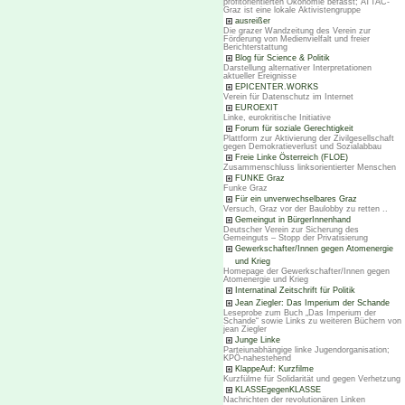
profitorientierten Ökonomie befasst; ATTAC-
Graz ist eine lokale Aktivistengruppe
ausreißer
Die grazer Wandzeitung des Verein zur
Förderung von Medienvielfalt und freier
Berichterstattung
Blog für Science & Politik
Darstellung alternativer Interpretationen
aktueller Ereignisse
EPICENTER.WORKS
Verein für Datenschutz im Internet
EUROEXIT
Linke, eurokritische Initiative
Forum für soziale Gerechtigkeit
Plattform zur Aktivierung der Zivilgesellschaft
gegen Demokratieverlust und Sozialabbau
Freie Linke Österreich (FLOE)
Zusammenschluss linksorientierter Menschen
FUNKE Graz
Funke Graz
Für ein unverwechselbares Graz
Versuch, Graz vor der Baulobby zu retten ..
Gemeingut in BürgerInnenhand
Deutscher Verein zur Sicherung des
Gemeinguts – Stopp der Privatisierung
Gewerkschafter/Innen gegen Atomenergie
und Krieg
Homepage der Gewerkschafter/Innen gegen
Atomenergie und Krieg
Internatinal Zeitschrift für Politik
Jean Ziegler: Das Imperium der Schande
Leseprobe zum Buch „Das Imperium der
Schande“ sowie Links zu weiteren Büchern von
jean Ziegler
Junge Linke
Parteiunabhängige linke Jugendorganisation;
KPÖ-nahestehend
KlappeAuf: Kurzfilme
Kurzfülme für Solidarität und gegen Verhetzung
KLASSEgegenKLASSE
Nachrichten der revolutionären Linken