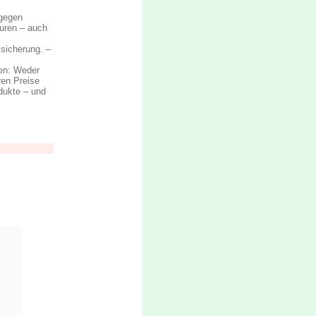
 gegen
turen – auch
sicherung. –
ten: Weder
ren Preise
dukte – und