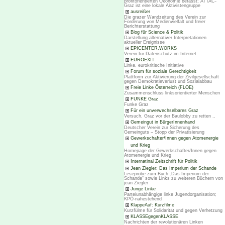
profitorientierten Ökonomie befasst; ATTAC-
Graz ist eine lokale Aktivistengruppe
ausreißer
Die grazer Wandzeitung des Verein zur
Förderung von Medienvielfalt und freier
Berichterstattung
Blog für Science & Politik
Darstellung alternativer Interpretationen
aktueller Ereignisse
EPICENTER.WORKS
Verein für Datenschutz im Internet
EUROEXIT
Linke, eurokritische Initiative
Forum für soziale Gerechtigkeit
Plattform zur Aktivierung der Zivilgesellschaft
gegen Demokratieverlust und Sozialabbau
Freie Linke Österreich (FLOE)
Zusammenschluss linksorientierter Menschen
FUNKE Graz
Funke Graz
Für ein unverwechselbares Graz
Versuch, Graz vor der Baulobby zu retten ..
Gemeingut in BürgerInnenhand
Deutscher Verein zur Sicherung des
Gemeinguts – Stopp der Privatisierung
Gewerkschafter/Innen gegen Atomenergie
und Krieg
Homepage der Gewerkschafter/Innen gegen
Atomenergie und Krieg
Internatinal Zeitschrift für Politik
Jean Ziegler: Das Imperium der Schande
Leseprobe zum Buch „Das Imperium der
Schande“ sowie Links zu weiteren Büchern von
jean Ziegler
Junge Linke
Parteiunabhängige linke Jugendorganisation;
KPÖ-nahestehend
KlappeAuf: Kurzfilme
Kurzfülme für Solidarität und gegen Verhetzung
KLASSEgegenKLASSE
Nachrichten der revolutionären Linken