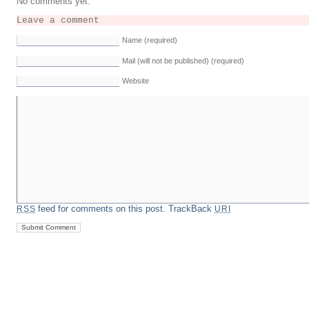
No comments yet.
Leave a comment
Name (required)
Mail (will not be published) (required)
Website
feed for comments on this post.
TrackBack
RSS
URI