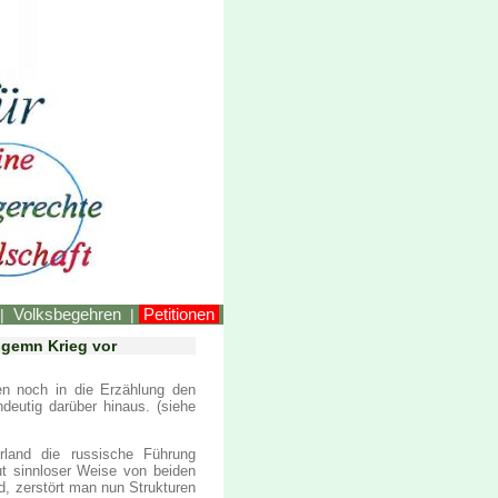
LINKEstmk
Volksbegehren
Petitionen
|
|
angemn Krieg vor
nen noch in die Erzählung den
deutig darüber hinaus. (siehe
rland die russische Führung
ut sinnloser Weise von beiden
, zerstört man nun Strukturen