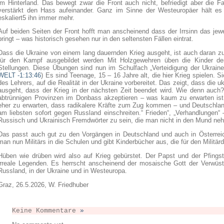
im Hinterland. Das bewegt zwar die Front auch nicht, befriedigt aber die F
verstärkt den Hass aufeinander. Ganz im Sinne der Westeuropäer hält e
eskaliert5 ihn immer mehr.
Auf beiden Seiten der Front hofft man anscheinend dass der Irrsinn das je
bringt – was historisch gesehen nur in den seltensten Fällen eintrat.
Dass die Ukraine von einem lang dauernden Krieg ausgeht, ist auch daran z
für den Kampf ausgebildet werden Mit Holzgewehren üben die Kinder d
Stellungen. Diese Übungen sind nun im Schulfach „Verteidigung der Ukraine“
WELT -1:13:46
) Es sind Teenage, 15 – 16 Jahre alt, die hier Krieg spielen.
des Lehrers, auf die Realität in der Ukraine vorbereitet. Das zeigt, dass die 
ausgeht, dass der Krieg in der nächsten Zeit beendet wird. Wie denn auch
abtrünnigen Provinzen im Donbass akzeptieren – was kaum zu erwarten ist.
eher zu erwarten, dass radikalere Kräfte zum Zug kommen – und Deutschla
am liebsten sofort gegen Russland einschreiten.“ Frieden“, „Verhandlungen“
Russisch und Ukrainisch Fremdwörter zu sein, die man nicht in den Mund ne
Das passt auch gut zu den Vorgängen in Deutschland und auch in Österreic
man nun Militärs in die Schulen und gibt Kinderbücher aus, die für den Militärd
Hüben wie drüben wird also auf Krieg gebürstet. Der Papst und der Pfings
irreale Legenden. Es herrscht anscheinend der mosaische Gott der Verwüst
Russland, in der Ukraine und in Westeuropa.
Graz, 26.5.2026, W. Friedhuber
Keine Kommentare
»