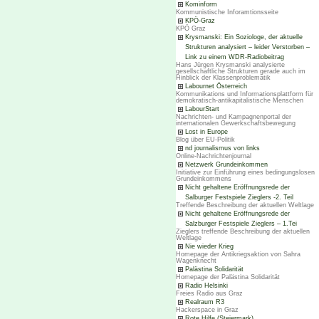
Kominform
Kommunistische Inforamtionsseite
KPÖ-Graz
KPÖ Graz
Krysmanski: Ein Soziologe, der aktuelle
Strukturen analysiert – leider Verstorben –
Link zu einem WDR-Radiobeitrag
Hans Jürgen Krysmanski analysierte
gesellschaftliche Strukturen gerade auch im
Hinblick der Klassenproblematik
Labournet Österreich
Kommunikations und Informationsplattform für
demokratisch-antikapitalistische Menschen
LabourStart
Nachrichten- und Kampagnenportal der
internationalen Gewerkschaftsbewegung
Lost in Europe
Blog über EU-Politik
nd journalismus von links
Online-Nachrichtenjournal
Netzwerk Grundeinkommen
Initiative zur Einführung eines bedingungslosen
Grundeinkommens
Nicht gehaltene Eröffnungsrede der
Salburger Festspiele Zieglers -2. Teil
Treffende Beschreibung der aktuellen Weltlage
Nicht gehaltene Eröffnungsrede der
Salzburger Festspiele Zieglers – 1.Tei
Zieglers treffende Beschreibung der aktuellen
Weltlage
Nie wieder Krieg
Homepage der Antikriegsaktion von Sahra
Wagenknecht
Palästina Solidarität
Homepage der Palästina Solidarität
Radio Helsinki
Freies Radio aus Graz
Realraum R3
Hackerspace in Graz
Rote Hilfe (Steiermark)