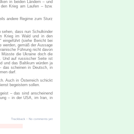
alken in beiden Ländern – und
s den Krieg am Laufen – bzw.
weils andere Regime zum Sturz
u sehen, dass nun Schulkinder
en Krieg im Wald und in den
 eingeführt (siehe Bericht bei
 Sie werden, gemäß der Aussage
ukrainische Führung nicht davon
? Müsste die Ukraine doch die
 Und auf russischer Seite ist
nd und das Baltikum würden ja
 – das scheinen in Deutsch, in
hmen darf.
h. Auch in Österreich schickt
ienst begeistern sollen.
tgeist – das sind anscheinend
ung – in der USA, im Iran, in
·
Trackback
No comments yet