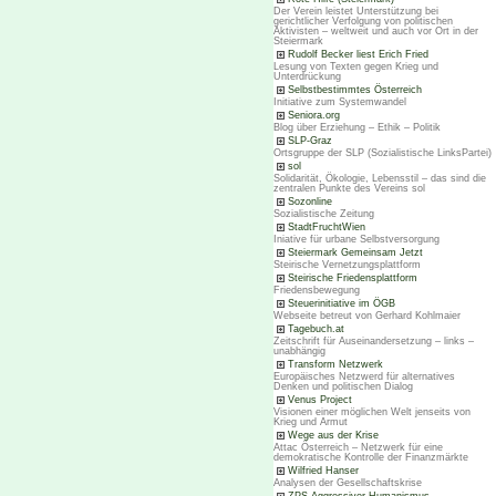
Der Verein leistet Unterstützung bei
gerichtlicher Verfolgung von politischen
Aktivisten – weltweit und auch vor Ort in der
Steiermark
Rudolf Becker liest Erich Fried
Lesung von Texten gegen Krieg und
Unterdrückung
Selbstbestimmtes Österreich
Initiative zum Systemwandel
Seniora.org
Blog über Erziehung – Ethik – Politik
SLP-Graz
Ortsgruppe der SLP (Sozialistische LinksPartei)
sol
Solidarität, Ökologie, Lebensstil – das sind die
zentralen Punkte des Vereins sol
Sozonline
Sozialistische Zeitung
StadtFruchtWien
Iniative für urbane Selbstversorgung
Steiermark Gemeinsam Jetzt
Steirische Vernetzungsplattform
Steirische Friedensplattform
Friedensbewegung
Steuerinitiative im ÖGB
Webseite betreut von Gerhard Kohlmaier
Tagebuch.at
Zeitschrift für Auseinandersetzung – links –
unabhängig
Transform Netzwerk
Europäisches Netzwerd für alternatives
Denken und politischen Dialog
Venus Project
Visionen einer möglichen Welt jenseits von
Krieg und Armut
Wege aus der Krise
Attac Österreich – Netzwerk für eine
demokratische Kontrolle der Finanzmärkte
Wilfried Hanser
Analysen der Gesellschaftskrise