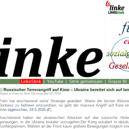
LinkeStmk
YouTube
Stmk gemeinsam
Grazer BI
|
|
|
Russischer Terrorangriff auf Kiew – Ukraine bereitet sich auf l
Bloged in
Krise
by friedi Dienstag Mai 26, 2026
Putin hat anscheinend seine Strategie geändert. Waren die letzten Aktio
Donbass zu befreien einzuordnen, so geht der massive Angriff auf Kiew ein
etwa
tagesschau, 24.5.2026
)
Anscheinend haben die ukrainischen Attacken auf das russische Hinte
gezwungen, in der Ukraine brutaler vorzugehen.Der Krieg eskaliert in absol
Konfliktpartnern. Währen an der Front kaum größere Bewegungen möglich sind