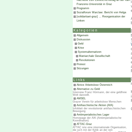
Nachlese zum Zeiteschichtetag an der Karl-
Franzens-Universität in Graz
Programm
Sozialforum Warclaw: Bericht von Helga
[solidaritaet-graz] … Reorganisation der
Linken
Kategorien
Allgemein
Diskussion
Geld
Krise
Systemalternativen
Matriarchale Gesellschaft
Revolutionen
Protest
Sitzungen
Links
Aktive Arbeitslose Österreich
Alternative zu Geld
Interview Franz Hörmann, der eine geldfreie
Welt darstellt.
AMSEL
Grazer Verein für arbeitslose Menschen
Antifaschistische Aktion (AfA)
Infoblatt der revolutionär antifaschistischen
Bewegung
Antiimperialistisches Lager
Homepage der AIK (Antiimperialistische
Koordination)
ATTAC-Graz
ATTAC iste eine internationale Organisation,
die sich mit der Kritik an der rein