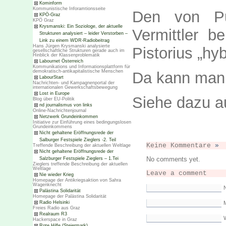
Kominform
Kommunistische Inforamtionsseite
Den von Pu
KPÖ-Graz
KPÖ Graz
Krysmanski: Ein Soziologe, der aktuelle
Vermittler b
Strukturen analysiert – leider Verstorben –
Link zu einem WDR-Radiobeitrag
Hans Jürgen Krysmanski analysierte
Pistorius „hy
gesellschaftliche Strukturen gerade auch im
Hinblick der Klassenproblematik
Labournet Österreich
Kommunikations und Informationsplattform für
demokratisch-antikapitalistische Menschen
Da kann man 
LabourStart
Nachrichten- und Kampagnenportal der
internationalen Gewerkschaftsbewegung
Lost in Europe
Siehe dazu 
Blog über EU-Politik
nd journalismus von links
Online-Nachrichtenjournal
Netzwerk Grundeinkommen
Initiative zur Einführung eines bedingungslosen
Grundeinkommens
Nicht gehaltene Eröffnungsrede der
Salburger Festspiele Zieglers -2. Teil
Keine Kommentare
»
Treffende Beschreibung der aktuellen Weltlage
Nicht gehaltene Eröffnungsrede der
No comments yet.
Salzburger Festspiele Zieglers – 1.Tei
Zieglers treffende Beschreibung der aktuellen
Weltlage
Leave a comment
Nie wieder Krieg
Homepage der Antikriegsaktion von Sahra
Wagenknecht
Palästina Solidarität
Homepage der Palästina Solidarität
M
Radio Helsinki
Freies Radio aus Graz
Realraum R3
Hackerspace in Graz
Rote Hilfe (Steiermark)