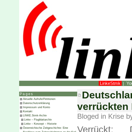
LinkeStmk
Yo
|
Deutschlan
Pages
Aktuelle Aufrufe/Petitionen
verrückten
Datenschutzerklärung
Impressum und Konto
Kontakt
Bloged in
Krise
by
LINKE.Stmk-Archiv
Linke – Flugblattarchiv
Linke – Konzept – Historie
Verrückt:
Österreichische Zeitgeschichte: Eine