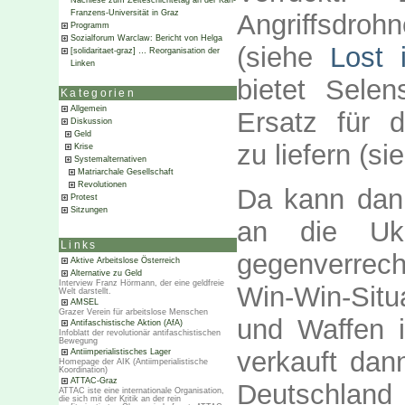
Nachlese zum Zeiteschichtetag an der Karl-
Franzens-Universität in Graz
Angriffsdroh
Programm
Sozialforum Warclaw: Bericht von Helga
(siehe
Lost 
[solidaritaet-graz] … Reorganisation der
Linken
bietet Selen
Kategorien
Allgemein
Ersatz für 
Diskussion
Geld
zu liefern (si
Krise
Systemalternativen
Matriarchale Gesellschaft
Revolutionen
Da kann dann
Protest
Sitzungen
an die Uk
Links
gegenverrec
Aktive Arbeitslose Österreich
Alternative zu Geld
Interview Franz Hörmann, der eine geldfreie
Win-Win-Situ
Welt darstellt.
AMSEL
Grazer Verein für arbeitslose Menschen
und Waffen i
Antifaschistische Aktion (AfA)
Infoblatt der revolutionär antifaschistischen
Bewegung
verkauft da
Antiimperialistisches Lager
Homepage der AIK (Antiimperialistische
Koordination)
ATTAC-Graz
Deutschlan
ATTAC iste eine internationale Organisation,
die sich mit der Kritik an der rein