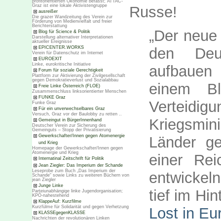
profitorientierten Ökonomie befasst; ATTAC-
Graz ist eine lokale Aktivistengruppe
Russe!
ausreißer
Die grazer Wandzeitung des Verein zur
Förderung von Medienvielfalt und freier
Berichterstattung
„Der neue 
Blog für Science & Politik
Darstellung alternativer Interpretationen
aktueller Ereignisse
EPICENTER.WORKS
den Deu
Verein für Datenschutz im Internet
EUROEXIT
Linke, eurokritische Initiative
aufbauen 
Forum für soziale Gerechtigkeit
Plattform zur Aktivierung der Zivilgesellschaft
gegen Demokratieverlust und Sozialabbau
einem Bl
Freie Linke Österreich (FLOE)
Zusammenschluss linksorientierter Menschen
FUNKE Graz
Vert
Funke Graz
Für ein unverwechselbares Graz
Versuch, Graz vor der Baulobby zu retten ..
Kriegsmin
Gemeingut in BürgerInnenhand
Deutscher Verein zur Sicherung des
Gemeinguts – Stopp der Privatisierung
Gewerkschafter/Innen gegen Atomenergie
Länder ge
und Krieg
Homepage der Gewerkschafter/Innen gegen
Atomenergie und Krieg
einer Re
Internatinal Zeitschrift für Politik
Jean Ziegler: Das Imperium der Schande
Leseprobe zum Buch „Das Imperium der
entwickeln
Schande“ sowie Links zu weiteren Büchern von
jean Ziegler
Junge Linke
tief im Hi
Parteiunabhängige linke Jugendorganisation;
KPÖ-nahestehend
KlappeAuf: Kurzfilme
Kurzfülme für Solidarität und gegen Verhetzung
Lost in Eu
KLASSEgegenKLASSE
Nachrichten der revolutionären Linken