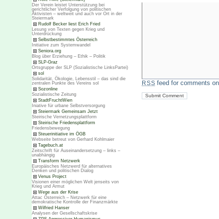
Der Verein leistet Unterstützung bei
gerichtlicher Verfolgung von politischen
Aktivisten – weltweit und auch vor Ort in der
Steiermark
Rudolf Becker liest Erich Fried
Lesung von Texten gegen Krieg und
Unterdrückung
Selbstbestimmtes Österreich
Initiative zum Systemwandel
Seniora.org
Blog über Erziehung – Ethik – Politik
SLP-Graz
Ortsgruppe der SLP (Sozialistische LinksPartei)
sol
Solidarität, Ökologie, Lebensstil – das sind die
feed for comments on 
RSS
zentralen Punkte des Vereins sol
Sozonline
Sozialistische Zeitung
StadtFruchtWien
Iniative für urbane Selbstversorgung
Steiermark Gemeinsam Jetzt
Steirische Vernetzungsplattform
Steirische Friedensplattform
Friedensbewegung
Steuerinitiative im ÖGB
Webseite betreut von Gerhard Kohlmaier
Tagebuch.at
Zeitschrift für Auseinandersetzung – links –
unabhängig
Transform Netzwerk
Europäisches Netzwerd für alternatives
Denken und politischen Dialog
Venus Project
Visionen einer möglichen Welt jenseits von
Krieg und Armut
Wege aus der Krise
Attac Österreich – Netzwerk für eine
demokratische Kontrolle der Finanzmärkte
Wilfried Hanser
Analysen der Gesellschaftskrise