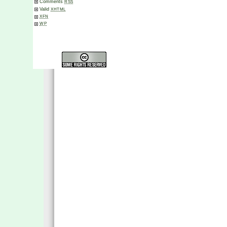
Comments
RSS
Valid
XHTML
XFN
WP