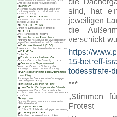
die Dachorga
profitorientierten Ökonomie befasst; ATTAC-
Graz ist eine lokale Aktivistengruppe
ausreißer
sind, hat ei
Die grazer Wandzeitung des Verein zur
Förderung von Medienvielfalt und freier
Berichterstattung
Blog für Science & Politik
jeweiligen L
Darstellung alternativer Interpretationen
aktueller Ereignisse
EPICENTER.WORKS
die Außenm
Verein für Datenschutz im Internet
EUROEXIT
Linke, eurokritische Initiative
verschickt wu
Forum für soziale Gerechtigkeit
Plattform zur Aktivierung der Zivilgesellschaft
gegen Demokratieverlust und Sozialabbau
Freie Linke Österreich (FLOE)
Zusammenschluss linksorientierter Menschen
https://www.p
FUNKE Graz
Funke Graz
Für ein unverwechselbares Graz
15-betreff-is
Versuch, Graz vor der Baulobby zu retten ..
Gemeingut in BürgerInnenhand
Deutscher Verein zur Sicherung des
todesstrafe-d
Gemeinguts – Stopp der Privatisierung
Gewerkschafter/Innen gegen Atomenergie
und Krieg
Homepage der Gewerkschafter/Innen gegen
***
Atomenergie und Krieg
Internatinal Zeitschrift für Politik
Jean Ziegler: Das Imperium der Schande
Leseprobe zum Buch „Das Imperium der
Schande“ sowie Links zu weiteren Büchern von
„Stimmen für
jean Ziegler
Junge Linke
Parteiunabhängige linke Jugendorganisation;
Protest
KPÖ-nahestehend
KlappeAuf: Kurzfilme
Kurzfülme für Solidarität und gegen Verhetzung
KLASSEgegenKLASSE
Nachrichten der revolutionären Linken