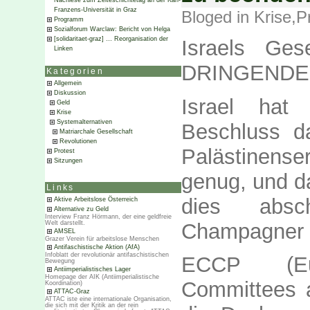
Nachlese zum Zeiteschichtetag an der Karl-
Franzens-Universität in Graz
Bloged in
Krise
,
P
Programm
Sozialforum Warclaw: Bericht von Helga
[solidaritaet-graz] … Reorganisation der
Israels Ges
Linken
DRINGENDER
Kategorien
Allgemein
Diskussion
Israel hat
Geld
Krise
Systemalternativen
Beschluss d
Matriarchale Gesellschaft
Revolutionen
Palästinens
Protest
Sitzungen
genug, und d
Links
dies absc
Aktive Arbeitslose Österreich
Alternative zu Geld
Interview Franz Hörmann, der eine geldfreie
Champagner g
Welt darstellt.
AMSEL
Grazer Verein für arbeitslose Menschen
Antifaschistische Aktion (AfA)
Infoblatt der revolutionär antifaschistischen
ECCP (Eu
Bewegung
Antiimperialistisches Lager
Homepage der AIK (Antiimperialistische
Committees a
Koordination)
ATTAC-Graz
ATTAC iste eine internationale Organisation,
die sich mit der Kritik an der rein