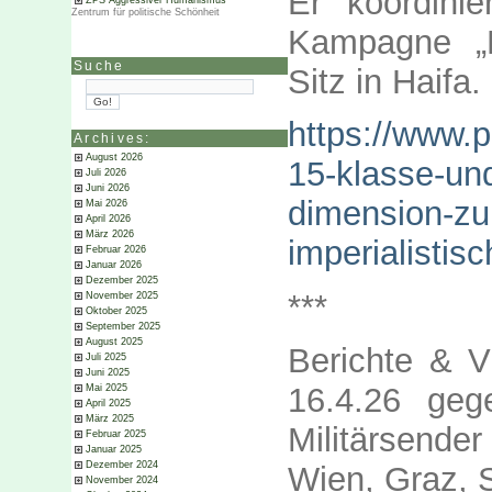
Er koordini
ZPS Aggressiver Humanismus
Zentrum für politische Schönheit
Kampagne „E
Suche
Sitz in Haifa.
https://www.p
Archives:
August 2026
15-klasse-und
Juli 2026
Juni 2026
dimension-zu
Mai 2026
April 2026
März 2026
imperialistis
Februar 2026
Januar 2026
Dezember 2025
***
November 2025
Oktober 2025
September 2025
August 2025
Berichte & 
Juli 2025
Juni 2025
16.4.26 geg
Mai 2025
April 2025
März 2025
Militärsender
Februar 2025
Januar 2025
Dezember 2024
Wien, Graz, 
November 2024