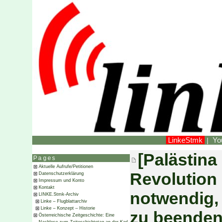
LinkeStmk
Yo
|
[Palästina
Pages
Aktuelle Aufrufe/Petitionen
Revolution 
Datenschutzerklärung
Impressum und Konto
Kontakt
notwendig,
LINKE.Stmk-Archiv
Linke – Flugblattarchiv
Linke – Konzept – Historie
zu beende
Österreichische Zeitgeschichte: Eine