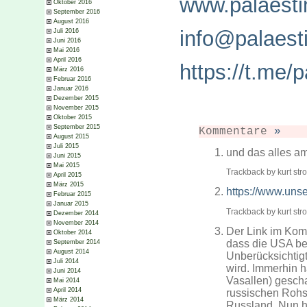
www.palaestin
Oktober 2016
September 2016
August 2016
info@palaesti
Juli 2016
Juni 2016
Mai 2016
April 2016
https://t.me/p
März 2016
Februar 2016
Januar 2016
Dezember 2015
November 2015
Oktober 2015
September 2015
Kommentare
»
August 2015
Juli 2015
und das alles am
Juni 2015
Mai 2015
Trackback by kurt str
April 2015
März 2015
https://www.uns
Februar 2015
Januar 2015
Trackback by kurt str
Dezember 2014
November 2014
Der Link im Komm
Oktober 2014
dass die USA bei 
September 2014
August 2014
Unberücksichtigt
Juli 2014
wird. Immerhin 
Juni 2014
Vasallen) gescha
Mai 2014
April 2014
russischen Rohs
März 2014
Russland. Nun h