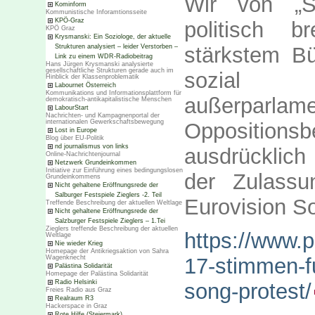
Wir von „S
Kominform
Kommunistische Inforamtionsseite
KPÖ-Graz
politisch b
KPÖ Graz
Krysmanski: Ein Soziologe, der aktuelle
stärkstem B
Strukturen analysiert – leider Verstorben –
Link zu einem WDR-Radiobeitrag
Hans Jürgen Krysmanski analysierte
gesellschaftliche Strukturen gerade auch im
sozial 
Hinblick der Klassenproblematik
Labournet Österreich
Kommunikations und Informationsplattform für
außerparlame
demokratisch-antikapitalistische Menschen
LabourStart
Nachrichten- und Kampagnenportal der
internationalen Gewerkschaftsbewegung
Oppositio
Lost in Europe
Blog über EU-Politik
nd journalismus von links
ausdrücklich
Online-Nachrichtenjournal
Netzwerk Grundeinkommen
Initiative zur Einführung eines bedingungslosen
der Zulassu
Grundeinkommens
Nicht gehaltene Eröffnungsrede der
Salburger Festspiele Zieglers -2. Teil
Eurovision S
Treffende Beschreibung der aktuellen Weltlage
Nicht gehaltene Eröffnungsrede der
Salzburger Festspiele Zieglers – 1.Tei
Zieglers treffende Beschreibung der aktuellen
https://www.p
Weltlage
Nie wieder Krieg
Homepage der Antikriegsaktion von Sahra
Wagenknecht
17-stimmen-fu
Palästina Solidarität
Homepage der Palästina Solidarität
Radio Helsinki
song-protest/
Freies Radio aus Graz
Realraum R3
Hackerspace in Graz
Rote Hilfe (Steiermark)