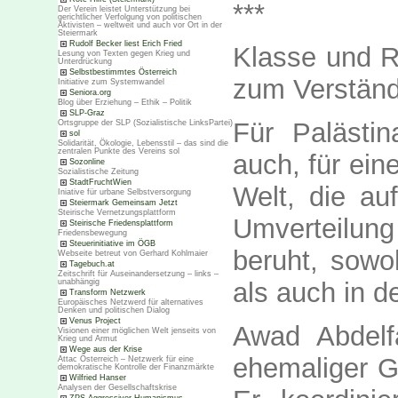
***
Der Verein leistet Unterstützung bei
gerichtlicher Verfolgung von politischen
Aktivisten – weltweit und auch vor Ort in der
Steiermark
Rudolf Becker liest Erich Fried
Klasse und R
Lesung von Texten gegen Krieg und
Unterdrückung
Selbstbestimmtes Österreich
zum Verständn
Initiative zum Systemwandel
Seniora.org
Blog über Erziehung – Ethik – Politik
SLP-Graz
Für Palästi
Ortsgruppe der SLP (Sozialistische LinksPartei)
sol
Solidarität, Ökologie, Lebensstil – das sind die
zentralen Punkte des Vereins sol
auch, für ein
Sozonline
Sozialistische Zeitung
StadtFruchtWien
Welt, die au
Iniative für urbane Selbstversorgung
Steiermark Gemeinsam Jetzt
Steirische Vernetzungsplattform
Umverteilu
Steirische Friedensplattform
Friedensbewegung
Steuerinitiative im ÖGB
beruht, sowo
Webseite betreut von Gerhard Kohlmaier
Tagebuch.at
Zeitschrift für Auseinandersetzung – links –
als auch in d
unabhängig
Transform Netzwerk
Europäisches Netzwerd für alternatives
Denken und politischen Dialog
Venus Project
Awad Abdelfa
Visionen einer möglichen Welt jenseits von
Krieg und Armut
Wege aus der Krise
ehemaliger Ge
Attac Österreich – Netzwerk für eine
demokratische Kontrolle der Finanzmärkte
Wilfried Hanser
Analysen der Gesellschaftskrise