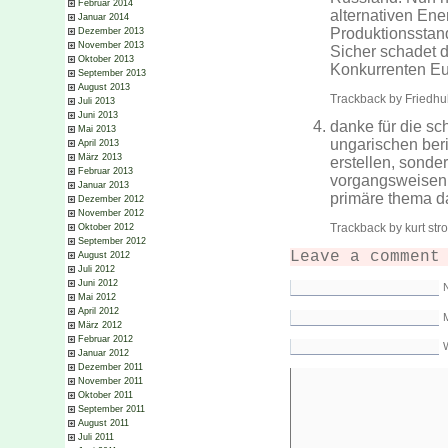
Februar 2014
alternativen En
Januar 2014
Produktionsstan
Dezember 2013
November 2013
Sicher schadet 
Oktober 2013
Konkurrenten Eu
September 2013
August 2013
Trackback by Friedhu
Juli 2013
Juni 2013
danke für die sc
Mai 2013
ungarischen beri
April 2013
März 2013
erstellen, sonde
Februar 2013
vorgangsweisen 
Januar 2013
primäre thema dar
Dezember 2012
November 2012
Trackback by kurt str
Oktober 2012
September 2012
Leave a comment
August 2012
Juli 2012
Juni 2012
Mai 2012
April 2012
M
März 2012
Februar 2012
Januar 2012
Dezember 2011
November 2011
Oktober 2011
September 2011
August 2011
Juli 2011