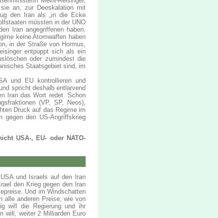
enministerin Meinl-Reisinger,
 sie an, zur Deeskalation mit
ug den Iran als „in die Ecke
olfstaaten müssten in der UNO
den Iran angegriffenen haben.
Regime keine Atomwaffen haben
on, in der Straße von Hormus,
eisinger entpuppt sich als ein
auslöschen oder zumindest die
ranisches Staatsgebiet sind, im
USA und EU kontrollieren und
und spricht deshalb entlarvend
en Iran das Wort redet. Schon
ngsfraktionen (VP, SP, Neos),
öhten Druck auf das Regime im
n gegen den US-Angriffskrieg
, nicht USA-, EU- oder NATO-
 USA und Israels auf den Iran
rael den Krieg gegen den Iran
giepreise. Und im Windschatten
h alle anderen Preise, wie von
ig will die Regierung und ihr
will, weiter 2 Milliarden Euro