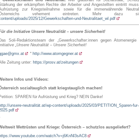
Stärkung der erkämpften Rechte der Arbeiter und Angestellten eintritt mu
Aufrüstung zur Kriegsteilnahme sowie für die immerwährende Neutrali
Österreichs vehement eintreten. Mehr dazu
content/uploads/2025/12/Gewerkschaften-und-Neutralitaet_wl.pdf
Für die Initiative Unsere Neutralität – unsere Sicherheit!
Das Soli-Redaktionsteam der „Gewerkschafter:innen gegen Atomenergie
Initiative „Unsere Neutralität – Unsere Sicherheit!
ggae@gmx.at
*
http://www.atomgegner.at
Alle Zeitung unter:
https://prosv.at/zeitungen
Weitere Infos und Videos:
Österreich sozialtauglich statt kriegstauglich machen!
Petition: SPAREN für Aufrüstung und Krieg? NEIN Danke!
http://unsere-neutralität.at/wp-content/uploads/2025/03/PETITION_Sparen-fu
2025.pdf
*
Weltweit Wettrüsten und Kriege: Österreich – schutzlos ausgeliefert?
https://www.youtube.com/watch?v=j6KnNl3sAC8