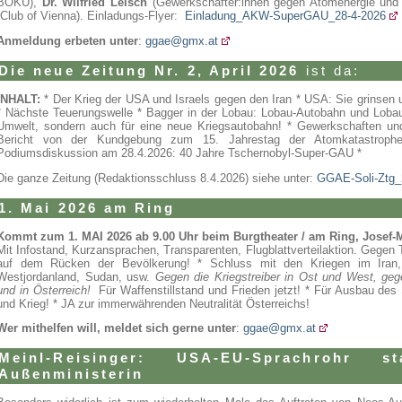
BOKU),
Dr. Wilfried Leisch
(Gewerkschafter:innen gegen Atomenergie und
(Club of Vienna). Einladungs-Flyer:
Einladung_AKW-SuperGAU_28-4-2026
Anmeldung erbeten unter
:
ggae@gmx.at
Die neue Zeitung Nr. 2, April 2026
ist da:
INHALT:
* Der Krieg der USA und Israels gegen den Iran * USA: Sie grinse
* Nächste Teuerungswelle * Bagger in der Lobau: Lobau-Autobahn und Lobau
Umwelt, sondern auch für eine neue Kriegsautobahn! * Gewerkschaften und 
Bericht von der Kundgebung zum 15. Jahrestag der Atomkatastroph
Podiumsdiskussion am 28.4.2026: 40 Jahre Tschernobyl-Super-GAU *
Die ganze Zeitung (Redaktionsschluss 8.4.2026)
siehe unter:
GGAE-Soli-Ztg
1. Mai 2026 am Ring
Kommt zum 1. MAI 2026 ab 9.00 Uhr beim Burgtheater / am Ring, Josef-M
Mit Infostand, Kurzansprachen, Transparenten, Flugblattverteilaktion. Gege
auf dem Rücken der Bevölkerung! * Schluss mit den Kriegen im Iran,
Westjordanland, Sudan, usw.
Gegen die Kriegstreiber in Ost und West, gege
und in Österreich!
Für Waffenstillstand und Frieden jetzt! * Für Ausbau des 
und Krieg! * JA zur immerwährenden Neutralität Österreichs!
Wer mithelfen will, meldet sich gerne unter
:
ggae@gmx.at
Meinl-Reisinger: USA-EU-Sprachrohr sta
Außenministerin