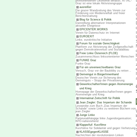
profitorientierten Ökonomie befasst; ATTAC-
Graz ist eine lokale Aktivistengruppe
ausreißer
Die grazer Wandzeitung des Verein zur
Förderung von Medienvielfalt und freier
Berichterstattung
Blog für Science & Politik
Darstellung alternativer Interpretationen
aktueller Ereignisse
EPICENTER.WORKS
Verein für Datenschutz im Internet
EUROEXIT
Linke, eurokritische Initiative
Forum für soziale Gerechtigkeit
Plattform zur Aktivierung der Zivilgesellschaft
gegen Demokratieverlust und Sozialabbau
Freie Linke Österreich (FLOE)
Zusammenschluss linksorientierter Menschen
FUNKE Graz
Funke Graz
Für ein unverwechselbares Graz
Versuch, Graz vor der Baulobby zu retten ..
Gemeingut in BürgerInnenhand
Deutscher Verein zur Sicherung des
Gemeinguts – Stopp der Privatisierung
Gewerkschafter/Innen gegen Atomenergie
und Krieg
Homepage der Gewerkschafter/Innen gegen
Atomenergie und Krieg
Internatinal Zeitschrift für Politik
Jean Ziegler: Das Imperium der Schande
Leseprobe zum Buch „Das Imperium der
Schande“ sowie Links zu weiteren Büchern von
jean Ziegler
Junge Linke
Parteiunabhängige linke Jugendorganisation;
KPÖ-nahestehend
KlappeAuf: Kurzfilme
Kurzfülme für Solidarität und gegen Verhetzung
KLASSEgegenKLASSE
Nachrichten der revolutionären Linken