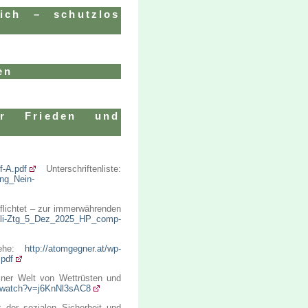
eich – schutzlos
en
ür Frieden und
f-A.pdf
Unterschriftenliste:
ung_Nein-
pflichtet – zur immerwährenden
/Soli-Ztg_5_Dez_2025_HP_comp-
ehe:
http://atomgegner.at/wp-
.pdf
iner Welt von Wettrüsten und
m/watch?v=j6KnNl3sAC8
z der sozialen Sicherheit und