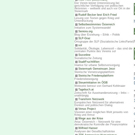
Der Verein leistet Unterstützung bei
gerichtlicher Verfolgung von politischen
Aktivisten – weltweit und auch vor Ort in der
Steiermark
Rudolf Becker liest Erich Fried
Lesung von Texten gegen Krieg und
Unterdrückung
Selbstbestimmtes Österreich
Initiative zum Systemwandel
Seniora.org
Blog über Erziehung – Ethik – Politik
SLP-Graz
Ortsgruppe der SLP (Sozialistische LinksPartei)
sol
Solidarität, Ökologie, Lebensstil – das sind die
zentralen Punkte des Vereins sol
Sozonline
Sozialistische Zeitung
StadtFruchtWien
Iniative für urbane Selbstversorgung
Steiermark Gemeinsam Jetzt
Steirische Vernetzungsplattform
Steirische Friedensplattform
Friedensbewegung
Steuerinitiative im ÖGB
Webseite betreut von Gerhard Kohlmaier
Tagebuch.at
Zeitschrift für Auseinandersetzung – links –
unabhängig
Transform Netzwerk
Europäisches Netzwerd für alternatives
Denken und politischen Dialog
Venus Project
Visionen einer möglichen Welt jenseits von
Krieg und Armut
Wege aus der Krise
Attac Österreich – Netzwerk für eine
demokratische Kontrolle der Finanzmärkte
Wilfried Hanser
Analysen der Gesellschaftskrise