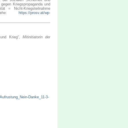
ss gegen Kriegspropaganda und
tät = Nicht-Kriegsteilnahme
 siehe:
https://prosv.at/wp-
 und Krieg“,
Mitinitiatorin der
r-Aufrustung_Nein-Danke_11-3-