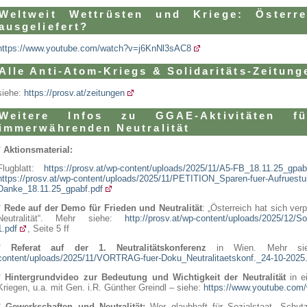
Weltweit Wettrüsten und Kriege: Österr
ausgeliefert?
https://www.youtube.com/watch?v=j6KnNl3sAC8
Alle Anti-Atom-Kriegs & Solidaritäts-Zeitung
siehe:
https://prosv.at/zeitungen
Weitere Infos zu GGAE-Aktivitäten f
immerwährenden Neutralität
*
Aktionsmaterial:
Flugblatt:
https://prosv.at/wp-content/uploads/2025/11/A5-FB_18.11.25_gpab
https://prosv.at/wp-content/uploads/2025/11/PETITION_Sparen-fuer-Aufruest
Danke_18.11.25_gpabf.pdf
*
Rede auf der Demo für Frieden und Neutralität
: „Österreich hat sich ver
Neutralität“. Mehr siehe:
http://prosv.at/wp-content/uploads/2025/12
1.pdf
, Seite 5 ff
*
Referat auf der 1. Neutralitätskonferenz
in Wien. Mehr si
content/uploads/2025/11/VORTRAG-fuer-Doku_Neutralitaetskonf._24-10-2025
*
Hintergrundvideo zur Bedeutung und Wichtigkeit der Neutralität
in e
Kriegen, u.a. mit Gen. i.R. Günther Greindl – siehe:
https://www.youtube.co
*
Gewerkschaften und Neutralität:
Wer glaubhaft für Sozialstaat, Schut