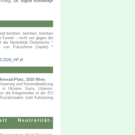
 Krieg),
Dr. Sigrid Kroismayr
n und bomben, bomben, bomben
-Tunnel – nicht nur gegen die
die Neutralität Österreichs *
e von Fukushima (Japan) *
_2-2026_HP
einrad-Platz, 1010 Wien.
n Teuerung und Krisenabwälzung
 in Ukraine, Gaza, Libanon,
n die Kriegstreiber in der EU
Sozialstaates statt Aufrüstung
tt Neutralität-