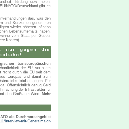
undheit, Bildung usw. holen.
on EU/NATO/Deutschland gibt es
nverhandlungen das, was den
mern und Konzernen genommen
igten wieder höheren Inflation
ichen Lebensunterhalts haben,
gewinne vom Staat per Gesetz
ere Kosten).
t nur gegen die
utobahn!
ischen transeuropäischen
arrlichkeit der EU, vor allem
st recht durch die EU seit dem
hhaus Europas und damit zum
sterreichs total entgegen. Für
 da. Offensichtlich genug Geld
ichmachung der Infrastruktur für
dt und den Großraum Wien.
Mehr
 NATO als Durchmarschgebiet
/11/Interview-mit-Generalmajor-