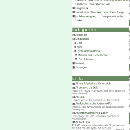
Nachlese zum Zeiteschichtetag an der Karl-
Franzens-Universität in Graz
Programm
Sozialforum Warclaw: Bericht von Helga
[solidaritaet-graz] … Reorganisation der
Linken
Kategorien
Allgemein
Diskussion
Geld
Krise
Systemalternativen
Matriarchale Gesellschaft
Revolutionen
Protest
Sitzungen
Links
Aktive Arbeitslose Österreich
Alternative zu Geld
Interview Franz Hörmann, der eine geldfreie
Welt darstellt.
AMSEL
Grazer Verein für arbeitslose Menschen
Antifaschistische Aktion (AfA)
Infoblatt der revolutionär antifaschistischen
Bewegung
Antiimperialistisches Lager
Homepage der AIK (Antiimperialistische
Koordination)
ATTAC-Graz
ATTAC iste eine internationale Organisation,
die sich mit der Kritik an der rein