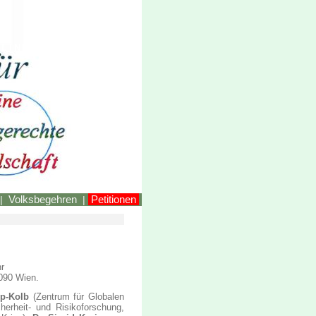
LINKEstmk
Volksbegehren
Petitionen
|
|
hr
090 Wien.
mp-Kolb
(Zentrum für Globalen
cherheit- und Risikoforschung,