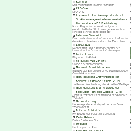
Kominform
Kommunistische Inforamtionsseite
KPÖ-Graz
KPÖ Graz
Krysmanski: Ein Soziologe, der aktuelle
Strukturen analysiert – leider Verstorben –
Link zu einem WDR-Radiobeitrag
Hans Jürgen Krysmanski analysierte
gesellschaftliche Strukturen gerade auch im
Hinblick der Klassenproblematik
Labournet Österreich
Kommunikations und Informationsplattform für
demokratisch-antikapitalistische Menschen
LabourStart
Nachrichten- und Kampagnenportal der
internationalen Gewerkschaftsbewegung
Lost in Europe
Blog über EU-Politik
nd journalismus von links
Online-Nachrichtenjournal
Netzwerk Grundeinkommen
Initiative zur Einführung eines bedingungslosen
Grundeinkommens
Nicht gehaltene Eröffnungsrede der
Salburger Festspiele Zieglers -2. Teil
Treffende Beschreibung der aktuellen Weltlage
Nicht gehaltene Eröffnungsrede der
Salzburger Festspiele Zieglers – 1.Tei
Zieglers treffende Beschreibung der aktuellen
Weltlage
Nie wieder Krieg
Homepage der Antikriegsaktion von Sahra
Wagenknecht
Palästina Solidarität
Homepage der Palästina Solidarität
Radio Helsinki
Freies Radio aus Graz
Realraum R3
Hackerspace in Graz
Rote Hilfe (Steiermark)