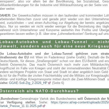
„einsparen“, also vor allem bei der Bevölkerung, bei Sozialstaat, Ges
Milliardenförderungen für die Industrie und Militäraufrüstung an der Seite v
aber weiter.
DAHER:
Die Gewerkschaften müssen in den laufenden und kommenden Loh
arbeitenden Menschen zuvor und gerade jetzt wieder von den Unterneh
wird, zurückholen – und einen Aufschlag zur Abgeltung der bereits angekünd
dazu. Nur so werden wir nicht wieder weniger für die Bestreitung des tägl
während sich Unternehmer und Konzerne weiterhin ihre Profite und Über
garantieren lassen wollen (z.B. über eine „Lohnnebenkosten“-Senkung auf uns
Lobau-Autobahn und Lobau-Tunnel – nich
Umwelt, sondern auch für eine neue Kriegsa
Die Lobau-Autobahn und der Lobau-Tunnel gehören zum strateg
Straßennetz der EU
mit Wien im Fadenkreuz (siehe Grafik). Deshalb die Beh
Deutschlands, für dieses „Straßenprojekt“ schon vor dem EU-Beitritt und er
Beitritt Österreichs. Das macht Österreich noch mehr zum Militärdurc
Angriffsziel im Falle von Kriegen und steht der immerwährenden Neutralität Ö
andere wichtigere Projekte von Staat und Stadt ist aber angeblich kein Geld
da ist für die Profite der zivilen Frächterlobby und die Militärs zur Kriegstaugl
Militär- und künftige Kriegstransporte mitten durch die Zwei-Millionen-Sta
siehe:
GGAE-Soli-Ztg_2-2026_HP
(Seite 6)
Österreich als NATO-Durchhaus?
„Bundesheer
-Generalmajor Vartok des Bundesheeres
will Österreich der
zur Verfügung stellen
. Siehe:
https://prosv.at/wp-content/uploads/2025
Vartok_Presse_11.11.2025.pdf