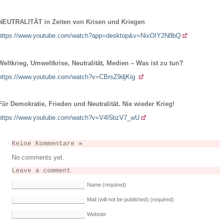
*
NEUTRALITÄT in Zeiten von Krisen und Kriegen
https://www.youtube.com/watch?app=desktop&v=NixOIY2N8bQ
*
Weltkrieg, Umweltkrise, Neutralität, Medien – Was ist zu tun?
https://www.youtube.com/watch?v=CBrsZ9djKig
*
Für Demokratie, Frieden und Neutralität. Nie wieder Krieg!
https://www.youtube.com/watch?v=V4I5bzV7_wU
Keine Kommentare
»
No comments yet.
Leave a comment
Name (required)
Mail (will not be published) (required)
Website