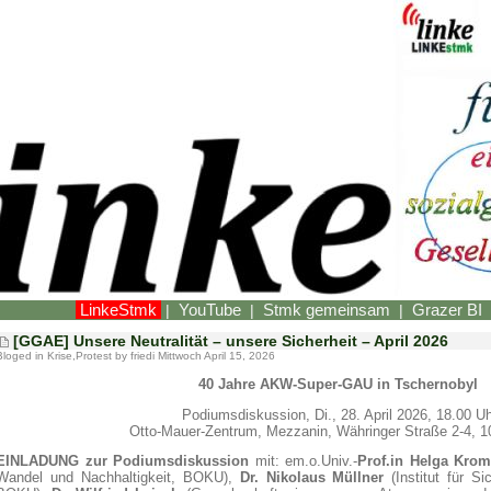
LinkeStmk
YouTube
Stmk gemeinsam
Grazer BI
|
|
|
[GGAE] Unsere Neutralität – unsere Sicherheit – April 2026
Bloged in
Krise
,
Protest
by friedi Mittwoch April 15, 2026
40 Jahre AKW-Super-GAU in Tschernobyl
Podiumsdiskussion, Di., 28. April 2026, 18.00 U
Otto-Mauer-Zentrum, Mezzanin, Währinger Straße 2-4, 1
EINLADUNG zur Podiumsdiskussion
mit: em.o.Univ.-
Prof.in Helga Kro
Wandel und Nachhaltigkeit, BOKU),
Dr. Nikolaus Müllner
(Institut für Si