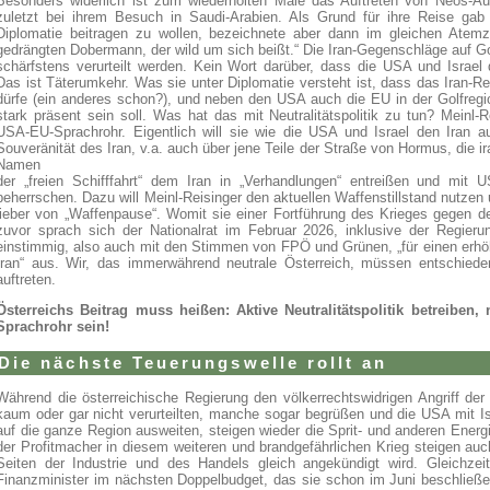
Besonders widerlich ist zum wiederholten Male das Auftreten von Neos-Auß
zuletzt bei ihrem Besuch in Saudi-Arabien. Als Grund für ihre Reise gab
Diplomatie beitragen zu wollen, bezeichnete aber dann im gleichen Atemz
gedrängten Dobermann, der wild um sich beißt.“ Die Iran-Gegenschläge auf G
schärfstens verurteilt werden. Kein Wort darüber, dass die USA und Israel 
Das ist Täterumkehr. Was sie unter Diplomatie versteht ist, dass das Iran-
dürfe (ein anderes schon?), und neben den USA auch die EU in der Golfregi
stark präsent sein soll. Was hat das mit Neutralitätspolitik zu tun? Meinl-R
USA-EU-Sprachrohr. Eigentlich will sie wie die USA und Israel den Iran 
Souveränität des Iran, v.a. auch über jene Teile der Straße von Hormus, die i
Namen
der „freien Schifffahrt“ dem Iran in „Verhandlungen“ entreißen und mit 
beherrschen. Dazu will Meinl-Reisinger den aktuellen Waffenstillstand nutzen 
lieber von „Waffenpause“. Womit sie einer Fortführung des Krieges gegen d
zuvor sprach sich der Nationalrat im Februar 2026, inklusive der Regieru
einstimmig, also auch mit den Stimmen von FPÖ und Grünen, „für einen erh
Iran“ aus. Wir, das immerwährend neutrale Österreich, müssen entschiede
auftreten.
Österreichs Beitrag muss heißen: Aktive Neutralitätspolitik betreiben
Sprachrohr sein!
Die nächste Teuerungswelle rollt an
Während die österreichische Regierung den völkerrechtswidrigen Angriff der
kaum oder gar nicht verurteilten, manche sogar begrüßen und die USA mit Is
auf die ganze Region ausweiten, steigen wieder die Sprit- und anderen Ener
der Profitmacher in diesem weiteren und brandgefährlichen Krieg steigen auc
Seiten der Industrie und des Handels gleich angekündigt wird. Gleichzeit
Finanzminister im nächsten Doppelbudget, das sie schon im Juni beschließen 