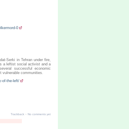
elkermord-0
at-Serki in Tehran under fire,
 a leftist social activist and a
h several successful economic
 vulnerable communities.
of-the-left/
·
Trackback
No comments yet