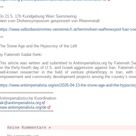
***
Do 21.5. 17h Kundgebung Wien Siemmering
Nein zum Drohensymposium gesponsert von Rheinmetall
https://www.selbstbestimmtes-oesterreich.at/termin/kein-waffenexport-fuer-vo
***
The Stone Age and the Hypocrisy of the Left
by Fatemeh Sadat-Serki
This article was written and submitted to Antiimperialista.org by Fatemeh Sad
on the thirty-fourth day of U.S. and Israeli aggression against Iran. Fatemeh is
well-known researcher in the field of venture philanthropy in Iran, wit
empowerment and community development projects among the country’s most
https://www.antiimperialista.org/en/2026-04-13-the-stone-age-and-the-hypocrisy-
************************************
Antiimperialistische Koordination
aik@antiimperialista.org
www.antiimperialista.org/de
************************************
Keine Kommentare
»