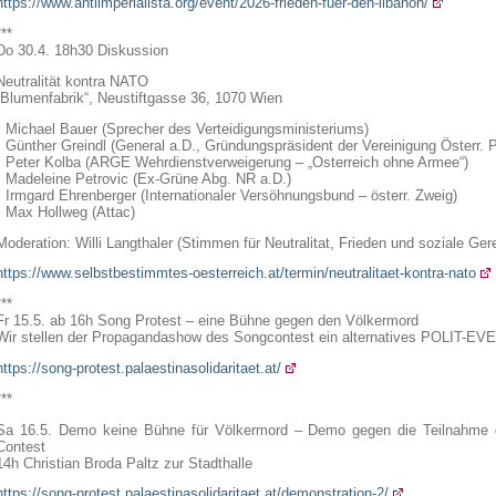
https://www.antiimperialista.org/event/2026-frieden-fuer-den-libanon/
***
Do 30.4. 18h30 Diskussion
Neutralität kontra NATO
„Blumenfabrik“, Neustiftgasse 36, 1070 Wien
• Michael Bauer (Sprecher des Verteidigungsministeriums)
• Günther Greindl (General a.D., Gründungspräsident der Vereinigung Österr.
• Peter Kolba (ARGE Wehrdienstverweigerung – „Osterreich ohne Armee“)
• Madeleine Petrovic (Ex-Grüne Abg. NR a.D.)
• Irmgard Ehrenberger (Internationaler Versöhnungsbund – österr. Zweig)
• Max Hollweg (Attac)
Moderation: Willi Langthaler (Stimmen für Neutralitat, Frieden und soziale Gere
https://www.selbstbestimmtes-oesterreich.at/termin/neutralitaet-kontra-nato
***
Fr 15.5. ab 16h Song Protest – eine Bühne gegen den Völkermord
Wir stellen der Propagandashow des Songcontest ein alternatives POLIT-
https://song-protest.palaestinasolidaritaet.at/
***
Sa 16.5. Demo keine Bühne für Völkermord – Demo gegen die Teilnahme 
Contest
14h Christian Broda Paltz zur Stadthalle
https://song-protest.palaestinasolidaritaet.at/demonstration-2/