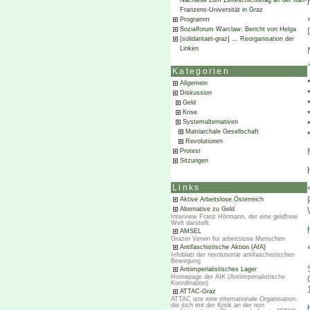
Nachlese zum Zeiteschichtetag an der Karl-
Franzens-Universität in Graz
Programm
Sozialforum Warclaw: Bericht von Helga
[solidaritaet-graz] … Reorganisation der
Linken
Kategorien
Allgemein
Diskussion
Geld
Krise
Systemalternativen
Matriarchale Gesellschaft
Revolutionen
Protest
Sitzungen
Links
Aktive Arbeitslose Österreich
Alternative zu Geld
Interview Franz Hörmann, der eine geldfreie
Welt darstellt.
AMSEL
Grazer Verein für arbeitslose Menschen
Antifaschistische Aktion (AfA)
Infoblatt der revolutionär antifaschistischen
Bewegung
Antiimperialistisches Lager
Homepage der AIK (Antiimperialistische
Koordination)
ATTAC-Graz
ATTAC iste eine internationale Organisation,
die sich mit der Kritik an der rein