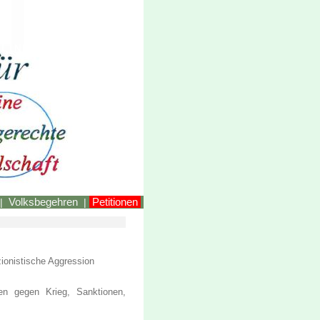
LINKEstmk
Volksbegehren
Petitionen
|
|
zionistische Aggression
ien gegen Krieg, Sanktionen,