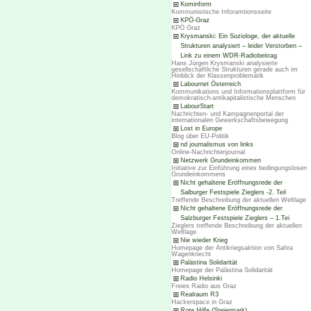
Kominform
Kommunistische Inforamtionsseite
KPÖ-Graz
KPÖ Graz
Krysmanski: Ein Soziologe, der aktuelle
Strukturen analysiert – leider Verstorben –
Link zu einem WDR-Radiobeitrag
Hans Jürgen Krysmanski analysierte
gesellschaftliche Strukturen gerade auch im
Hinblick der Klassenproblematik
Labournet Österreich
Kommunikations und Informationsplattform für
demokratisch-antikapitalistische Menschen
LabourStart
Nachrichten- und Kampagnenportal der
internationalen Gewerkschaftsbewegung
Lost in Europe
Blog über EU-Politik
nd journalismus von links
Online-Nachrichtenjournal
Netzwerk Grundeinkommen
Initiative zur Einführung eines bedingungslosen
Grundeinkommens
Nicht gehaltene Eröffnungsrede der
Salburger Festspiele Zieglers -2. Teil
Treffende Beschreibung der aktuellen Weltlage
Nicht gehaltene Eröffnungsrede der
Salzburger Festspiele Zieglers – 1.Tei
Zieglers treffende Beschreibung der aktuellen
Weltlage
Nie wieder Krieg
Homepage der Antikriegsaktion von Sahra
Wagenknecht
Palästina Solidarität
Homepage der Palästina Solidarität
Radio Helsinki
Freies Radio aus Graz
Realraum R3
Hackerspace in Graz
Rote Hilfe (Steiermark)