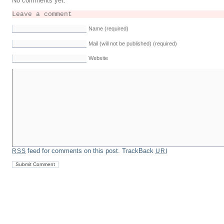
No comments yet.
Leave a comment
Name (required)
Mail (will not be published) (required)
Website
feed for comments on this post.
TrackBack
RSS
URI