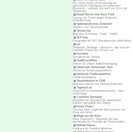
Der Verein leistet Unterstützung bei
gerichtlicher Verfolgung von politischen
Aktivisten – weltweit und auch vor Ort in der
Steiermark
Rudolf Becker liest Erich Fried
Lesung von Texten gegen Krieg und
Unterdrückung
Selbstbestimmtes Österreich
Initiative zum Systemwandel
Seniora.org
Blog über Erziehung – Ethik – Politik
SLP-Graz
Ortsgruppe der SLP (Sozialistische LinksPartei)
sol
Solidarität, Ökologie, Lebensstil – das sind die
zentralen Punkte des Vereins sol
Sozonline
Sozialistische Zeitung
StadtFruchtWien
Iniative für urbane Selbstversorgung
Steiermark Gemeinsam Jetzt
Steirische Vernetzungsplattform
Steirische Friedensplattform
Friedensbewegung
Steuerinitiative im ÖGB
Webseite betreut von Gerhard Kohlmaier
Tagebuch.at
Zeitschrift für Auseinandersetzung – links –
unabhängig
Transform Netzwerk
Europäisches Netzwerd für alternatives
Denken und politischen Dialog
Venus Project
Visionen einer möglichen Welt jenseits von
Krieg und Armut
Wege aus der Krise
Attac Österreich – Netzwerk für eine
demokratische Kontrolle der Finanzmärkte
Wilfried Hanser
Analysen der Gesellschaftskrise