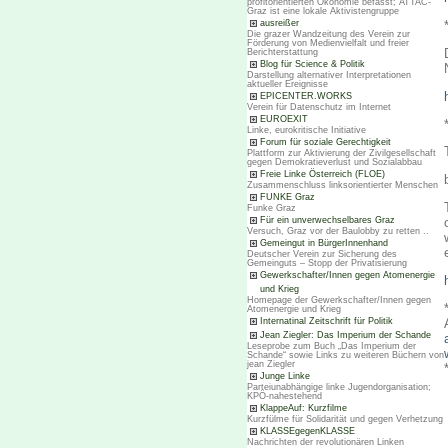
profitorientierten Ökonomie befasst; ATTAC-
Graz ist eine lokale Aktivistengruppe
ausreißer
Die grazer Wandzeitung des Verein zur
Förderung von Medienvielfalt und freier
Berichterstattung
Blog für Science & Politik
Darstellung alternativer Interpretationen
aktueller Ereignisse
EPICENTER.WORKS
Verein für Datenschutz im Internet
EUROEXIT
Linke, eurokritische Initiative
Forum für soziale Gerechtigkeit
Plattform zur Aktivierung der Zivilgesellschaft
gegen Demokratieverlust und Sozialabbau
Freie Linke Österreich (FLOE)
Zusammenschluss linksorientierter Menschen
FUNKE Graz
Funke Graz
Für ein unverwechselbares Graz
Versuch, Graz vor der Baulobby zu retten ..
Gemeingut in BürgerInnenhand
Deutscher Verein zur Sicherung des
Gemeinguts – Stopp der Privatisierung
Gewerkschafter/Innen gegen Atomenergie
und Krieg
Homepage der Gewerkschafter/Innen gegen
Atomenergie und Krieg
Internatinal Zeitschrift für Politik
Jean Ziegler: Das Imperium der Schande
Leseprobe zum Buch „Das Imperium der
Schande“ sowie Links zu weiteren Büchern von
jean Ziegler
Junge Linke
Parteiunabhängige linke Jugendorganisation;
KPÖ-nahestehend
KlappeAuf: Kurzfilme
Kurzfülme für Solidarität und gegen Verhetzung
KLASSEgegenKLASSE
Nachrichten der revolutionären Linken