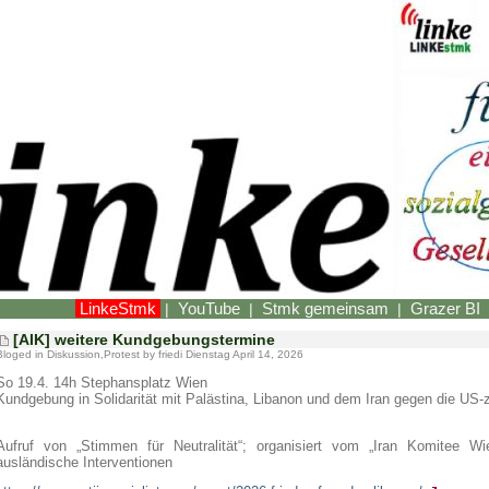
LinkeStmk
YouTube
Stmk gemeinsam
Grazer BI
|
|
|
[AIK] weitere Kundgebungstermine
Bloged in
Diskussion
,
Protest
by friedi Dienstag April 14, 2026
So 19.4. 14h Stephansplatz Wien
Kundgebung in Solidarität mit Palästina, Libanon und dem Iran gegen die US-
Aufruf von „Stimmen für Neutralität“; organisiert vom „Iran Komitee W
ausländische Interventionen