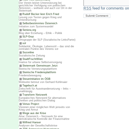
Der Verein leistet Unterstützung bei
gerichtlicher Verfolgung von politischen
feed for comments on 
RSS
Aktivisten – weltweit und auch vor Ort in der
Steiermark
Rudolf Becker liest Erich Fried
Lesung von Texten gegen Krieg und
Unterdrückung
Selbstbestimmtes Österreich
Initiative zum Systemwandel
Seniora.org
Blog über Erziehung – Ethik – Politik
SLP-Graz
Ortsgruppe der SLP (Sozialistische LinksPartei)
sol
Solidarität, Ökologie, Lebensstil – das sind die
zentralen Punkte des Vereins sol
Sozonline
Sozialistische Zeitung
StadtFruchtWien
Iniative für urbane Selbstversorgung
Steiermark Gemeinsam Jetzt
Steirische Vernetzungsplattform
Steirische Friedensplattform
Friedensbewegung
Steuerinitiative im ÖGB
Webseite betreut von Gerhard Kohlmaier
Tagebuch.at
Zeitschrift für Auseinandersetzung – links –
unabhängig
Transform Netzwerk
Europäisches Netzwerd für alternatives
Denken und politischen Dialog
Venus Project
Visionen einer möglichen Welt jenseits von
Krieg und Armut
Wege aus der Krise
Attac Österreich – Netzwerk für eine
demokratische Kontrolle der Finanzmärkte
Wilfried Hanser
Analysen der Gesellschaftskrise