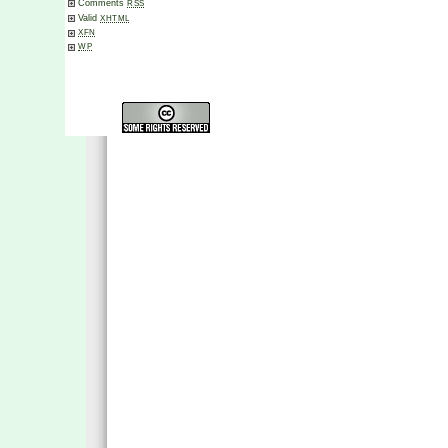
Comments
RSS
Valid
XHTML
XFN
WP