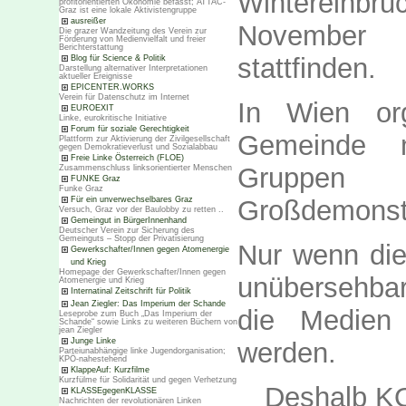
Wintereinb
profitorientierten Ökonomie befasst; ATTAC-
Graz ist eine lokale Aktivistengruppe
ausreißer
November 
Die grazer Wandzeitung des Verein zur
Förderung von Medienvielfalt und freier
Berichterstattung
stattfinden.
Blog für Science & Politik
Darstellung alternativer Interpretationen
aktueller Ereignisse
EPICENTER.WORKS
Verein für Datenschutz im Internet
In Wien org
EUROEXIT
Linke, eurokritische Initiative
Forum für soziale Gerechtigkeit
Gemeinde m
Plattform zur Aktivierung der Zivilgesellschaft
gegen Demokratieverlust und Sozialabbau
Freie Linke Österreich (FLOE)
Gruppen 
Zusammenschluss linksorientierter Menschen
FUNKE Graz
Funke Graz
Für ein unverwechselbares Graz
Großdemonstr
Versuch, Graz vor der Baulobby zu retten ..
Gemeingut in BürgerInnenhand
Deutscher Verein zur Sicherung des
Gemeinguts – Stopp der Privatisierung
Nur wenn di
Gewerkschafter/Innen gegen Atomenergie
und Krieg
Homepage der Gewerkschafter/Innen gegen
unübersehbar
Atomenergie und Krieg
Internatinal Zeitschrift für Politik
Jean Ziegler: Das Imperium der Schande
die Medien
Leseprobe zum Buch „Das Imperium der
Schande“ sowie Links zu weiteren Büchern von
jean Ziegler
Junge Linke
werden.
Parteiunabhängige linke Jugendorganisation;
KPÖ-nahestehend
KlappeAuf: Kurzfilme
Kurzfülme für Solidarität und gegen Verhetzung
Deshalb K
KLASSEgegenKLASSE
Nachrichten der revolutionären Linken