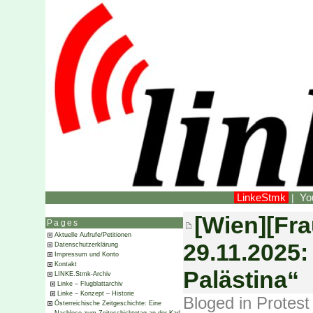
LinkeStmk
Yo
|
[Wien][Fra
Pages
Aktuelle Aufrufe/Petitionen
29.11.2025:
Datenschutzerklärung
Impressum und Konto
Kontakt
Palästina“
LINKE.Stmk-Archiv
Linke – Flugblattarchiv
Linke – Konzept – Historie
Bloged in
Protest
Österreichische Zeitgeschichte: Eine