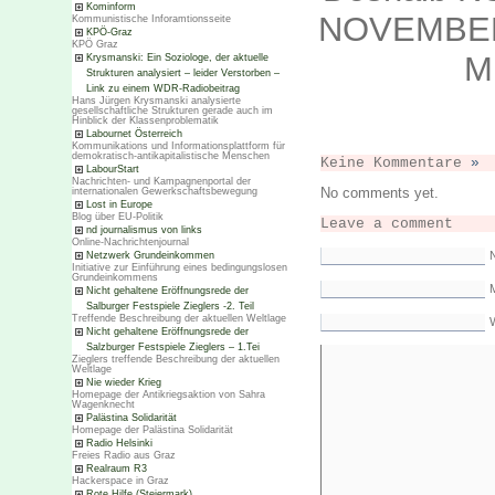
Kominform
NOVEMBER,
Kommunistische Inforamtionsseite
KPÖ-Graz
KPÖ Graz
M
Krysmanski: Ein Soziologe, der aktuelle
Strukturen analysiert – leider Verstorben –
Link zu einem WDR-Radiobeitrag
Hans Jürgen Krysmanski analysierte
gesellschaftliche Strukturen gerade auch im
Hinblick der Klassenproblematik
Labournet Österreich
Kommunikations und Informationsplattform für
demokratisch-antikapitalistische Menschen
Keine Kommentare
»
LabourStart
Nachrichten- und Kampagnenportal der
No comments yet.
internationalen Gewerkschaftsbewegung
Lost in Europe
Blog über EU-Politik
Leave a comment
nd journalismus von links
Online-Nachrichtenjournal
Netzwerk Grundeinkommen
Initiative zur Einführung eines bedingungslosen
Grundeinkommens
M
Nicht gehaltene Eröffnungsrede der
Salburger Festspiele Zieglers -2. Teil
Treffende Beschreibung der aktuellen Weltlage
Nicht gehaltene Eröffnungsrede der
Salzburger Festspiele Zieglers – 1.Tei
Zieglers treffende Beschreibung der aktuellen
Weltlage
Nie wieder Krieg
Homepage der Antikriegsaktion von Sahra
Wagenknecht
Palästina Solidarität
Homepage der Palästina Solidarität
Radio Helsinki
Freies Radio aus Graz
Realraum R3
Hackerspace in Graz
Rote Hilfe (Steiermark)