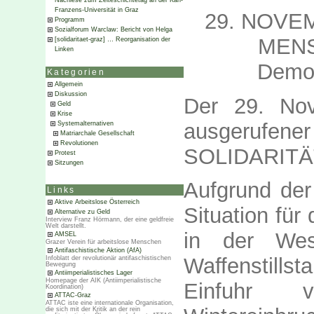
Nachlese zum Zeiteschichtetag an der Karl-
Franzens-Universität in Graz
29. NOVEM
Programm
Sozialforum Warclaw: Bericht von Helga
MENS
[solidaritaet-graz] … Reorganisation der
Linken
Demo
Kategorien
Allgemein
Diskussion
Der 29. No
Geld
Krise
ausgerufen
Systemalternativen
Matriarchale Gesellschaft
Revolutionen
SOLIDARITÄ
Protest
Sitzungen
Aufgrund der
Links
Aktive Arbeitslose Österreich
Situation fü
Alternative zu Geld
Interview Franz Hörmann, der eine geldfreie
Welt darstellt.
in der Wes
AMSEL
Grazer Verein für arbeitslose Menschen
Antifaschistische Aktion (AfA)
Waffenstill
Infoblatt der revolutionär antifaschistischen
Bewegung
Antiimperialistisches Lager
Homepage der AIK (Antiimperialistische
Einfuhr v
Koordination)
ATTAC-Graz
ATTAC iste eine internationale Organisation,
die sich mit der Kritik an der rein