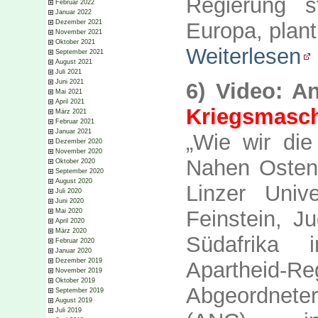
Regierung s
Februar 2022
Januar 2022
Dezember 2021
Europa, plan
November 2021
Oktober 2021
Weiterlesen
September 2021
August 2021
Juli 2021
Juni 2021
6) Video: A
Mai 2021
April 2021
Kriegsmasc
März 2021
Februar 2021
Januar 2021
„Wie wir di
Dezember 2020
November 2020
Nahen Osten 
Oktober 2020
September 2020
August 2020
Linzer Univ
Juli 2020
Juni 2020
Feinstein, J
Mai 2020
April 2020
März 2020
Südafrika
Februar 2020
Januar 2020
Dezember 2019
Apartheid-R
November 2019
Oktober 2019
Abgeordneter
September 2019
August 2019
Juli 2019