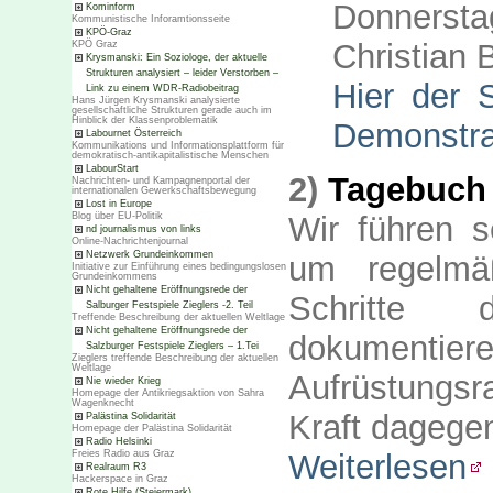
Donnersta
Kominform
Kommunistische Inforamtionsseite
KPÖ-Graz
Christian 
KPÖ Graz
Krysmanski: Ein Soziologe, der aktuelle
Strukturen analysiert – leider Verstorben –
Hier der S
Link zu einem WDR-Radiobeitrag
Hans Jürgen Krysmanski analysierte
gesellschaftliche Strukturen gerade auch im
Hinblick der Klassenproblematik
Demonstra
Labournet Österreich
Kommunikations und Informationsplattform für
demokratisch-antikapitalistische Menschen
LabourStart
2)
Tagebuch
Nachrichten- und Kampagnenportal der
internationalen Gewerkschaftsbewegung
Lost in Europe
Blog über EU-Politik
Wir führen s
nd journalismus von links
Online-Nachrichtenjournal
Netzwerk Grundeinkommen
um regelmä
Initiative zur Einführung eines bedingungslosen
Grundeinkommens
Nicht gehaltene Eröffnungsrede der
Schritte d
Salburger Festspiele Zieglers -2. Teil
Treffende Beschreibung der aktuellen Weltlage
Nicht gehaltene Eröffnungsrede der
dokumentier
Salzburger Festspiele Zieglers – 1.Tei
Zieglers treffende Beschreibung der aktuellen
Weltlage
Aufrüstungsr
Nie wieder Krieg
Homepage der Antikriegsaktion von Sahra
Wagenknecht
Kraft dagege
Palästina Solidarität
Homepage der Palästina Solidarität
Radio Helsinki
Freies Radio aus Graz
Weiterlesen
Realraum R3
Hackerspace in Graz
Rote Hilfe (Steiermark)