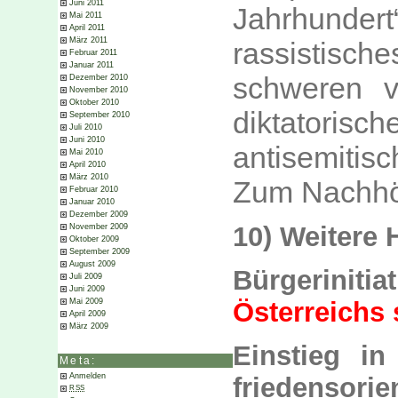
Juni 2011
Jahrhunde
Mai 2011
April 2011
März 2011
rassistisc
Februar 2011
Januar 2011
schweren v
Dezember 2010
November 2010
Oktober 2010
diktatorisch
September 2010
Juli 2010
Juni 2010
antisemitisc
Mai 2010
April 2010
März 2010
Zum Nachh
Februar 2010
Januar 2010
Dezember 2009
10) Weitere 
November 2009
Oktober 2009
September 2009
August 2009
Bürgerini
Juli 2009
Juni 2009
Österreichs 
Mai 2009
April 2009
März 2009
Einstieg in
Meta:
Anmelden
friedensor
RSS