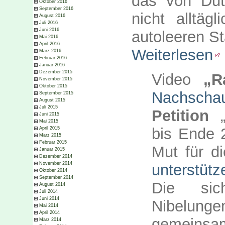
das von Dut
Oktober 2016
September 2016
nicht alltäg
August 2016
Juli 2016
Juni 2016
autoleeren S
Mai 2016
April 2016
Weiterlesen
März 2016
Februar 2016
Januar 2016
Dezember 2015
Video
„R
November 2015
Oktober 2015
Nachscha
September 2015
August 2015
Juli 2015
Petition
„
Juni 2015
Mai 2015
bis Ende 
April 2015
März 2015
Februar 2015
Mut für d
Januar 2015
Dezember 2014
November 2014
unterstütz
Oktober 2014
September 2014
Die si
August 2014
Juli 2014
Juni 2014
Nibelung
Mai 2014
April 2014
gemeins
März 2014