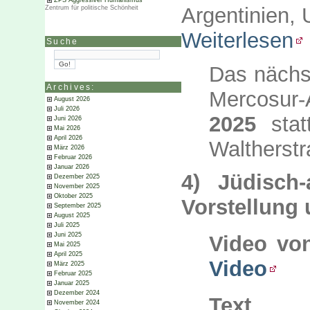
ZPS Aggressiver Humanismus
Argentinien,
Zentrum für politische Schönheit
Weiterlesen
Suche
Das nächs
Archives:
Mercosur
August 2026
Juli 2026
2025
stat
Juni 2026
Mai 2026
April 2026
Waltherstr
März 2026
Februar 2026
Januar 2026
4) Jüdisch-
Dezember 2025
November 2025
Oktober 2025
Vorstellung
September 2025
August 2025
Juli 2025
Juni 2025
Video vo
Mai 2025
April 2025
Video
März 2025
Februar 2025
Januar 2025
Dezember 2024
Text 
November 2024