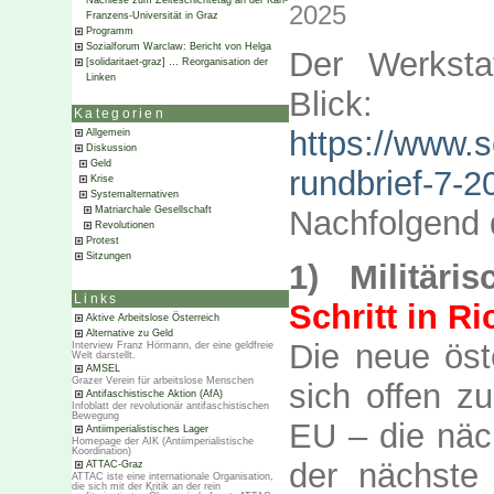
Nachlese zum Zeiteschichtetag an der Karl-
2025
Franzens-Universität in Graz
Programm
Sozialforum Warclaw: Bericht von Helga
Der Werksta
[solidaritaet-graz] … Reorganisation der
Linken
Blick:
Kategorien
https://www.s
Allgemein
Diskussion
Geld
rundbrief-7-2
Krise
Systemalternativen
Nachfolgend 
Matriarchale Gesellschaft
Revolutionen
Protest
Sitzungen
1) Militäri
Links
Schritt in R
Aktive Arbeitslose Österreich
Alternative zu Geld
Die neue öst
Interview Franz Hörmann, der eine geldfreie
Welt darstellt.
AMSEL
Grazer Verein für arbeitslose Menschen
sich offen zu
Antifaschistische Aktion (AfA)
Infoblatt der revolutionär antifaschistischen
Bewegung
EU – die näc
Antiimperialistisches Lager
Homepage der AIK (Antiimperialistische
Koordination)
der nächste 
ATTAC-Graz
ATTAC iste eine internationale Organisation,
die sich mit der Kritik an der rein