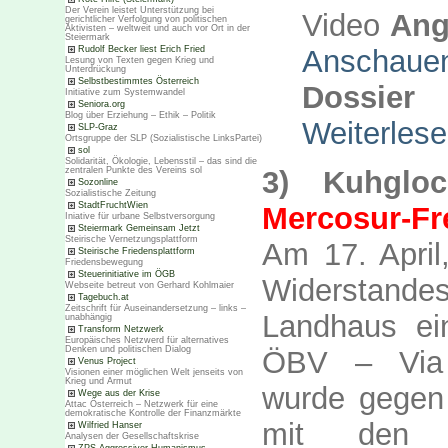
Der Verein leistet Unterstützung bei
Video
Ang
gerichtlicher Verfolgung von politischen
Aktivisten – weltweit und auch vor Ort in der
Steiermark
Anschaue
Rudolf Becker liest Erich Fried
Lesung von Texten gegen Krieg und
Unterdrückung
Selbstbestimmtes Österreich
Dossier 
Initiative zum Systemwandel
Seniora.org
Blog über Erziehung – Ethik – Politik
Weiterles
SLP-Graz
Ortsgruppe der SLP (Sozialistische LinksPartei)
sol
Solidarität, Ökologie, Lebensstil – das sind die
3) Kuhglo
zentralen Punkte des Vereins sol
Sozonline
Sozialistische Zeitung
StadtFruchtWien
Mercosur-F
Iniative für urbane Selbstversorgung
Steiermark Gemeinsam Jetzt
Steirische Vernetzungsplattform
Am 17. April
Steirische Friedensplattform
Friedensbewegung
Steuerinitiative im ÖGB
Widerstand
Webseite betreut von Gerhard Kohlmaier
Tagebuch.at
Zeitschrift für Auseinandersetzung – links –
Landhaus ei
unabhängig
Transform Netzwerk
Europäisches Netzwerd für alternatives
Denken und politischen Dialog
ÖBV – Via C
Venus Project
Visionen einer möglichen Welt jenseits von
Krieg und Armut
wurde gegen
Wege aus der Krise
Attac Österreich – Netzwerk für eine
demokratische Kontrolle der Finanzmärkte
mit den Me
Wilfried Hanser
Analysen der Gesellschaftskrise