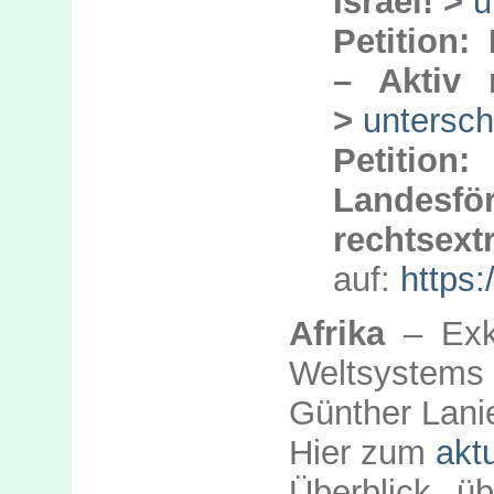
Israel! >
u
Petition:
– Aktiv n
>
untersch
Petiti
Lande
rechtse
auf:
https:
Afrika
– Exk
Weltsystems
Günther Lani
Hier zum
akt
Überblick ü