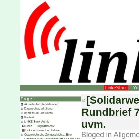
LinkeStmk
Yo
|
[Solidarwe
Pages
Aktuelle Aufrufe/Petitionen
Rundbrief 
Datenschutzerklärung
Impressum und Konto
Kontakt
uvm.
LINKE.Stmk-Archiv
Linke – Flugblattarchiv
Linke – Konzept – Historie
Bloged in
Allgeme
Österreichische Zeitgeschichte: Eine