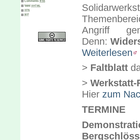
Comments
RSS
Solidarwerk
Valid
XHTML
XFN
WP
Themenberei
Angriff g
Denn:
Widers
Weiterlesen
>
Faltblatt
da
>
Werkstatt-
Hier
zum Nac
TERMINE
Demonstr
Bergschlöss