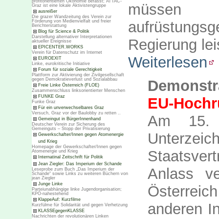
profitorientierten Ökonomie befasst; ATTAC-
müssen 
Graz ist eine lokale Aktivistengruppe
ausreißer
Die grazer Wandzeitung des Verein zur
aufrüstung
Förderung von Medienvielfalt und freier
Berichterstattung
Blog für Science & Politik
Darstellung alternativer Interpretationen
Regierung lei
aktueller Ereignisse
EPICENTER.WORKS
Verein für Datenschutz im Internet
Weiterlesen
EUROEXIT
Linke, eurokritische Initiative
Forum für soziale Gerechtigkeit
Plattform zur Aktivierung der Zivilgesellschaft
gegen Demokratieverlust und Sozialabbau
Demonstr
Freie Linke Österreich (FLOE)
Zusammenschluss linksorientierter Menschen
FUNKE Graz
EU-Hochr
Funke Graz
Für ein unverwechselbares Graz
Versuch, Graz vor der Baulobby zu retten ..
Am 15. 
Gemeingut in BürgerInnenhand
Deutscher Verein zur Sicherung des
Gemeinguts – Stopp der Privatisierung
Unterzei
Gewerkschafter/Innen gegen Atomenergie
und Krieg
Homepage der Gewerkschafter/Innen gegen
Staatsver
Atomenergie und Krieg
Internatinal Zeitschrift für Politik
Jean Ziegler: Das Imperium der Schande
Anlass ve
Leseprobe zum Buch „Das Imperium der
Schande“ sowie Links zu weiteren Büchern von
jean Ziegler
Junge Linke
Öster
Parteiunabhängige linke Jugendorganisation;
KPÖ-nahestehend
KlappeAuf: Kurzfilme
anderen In
Kurzfülme für Solidarität und gegen Verhetzung
KLASSEgegenKLASSE
Nachrichten der revolutionären Linken