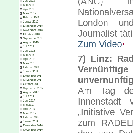
(ANC) in
Juni 2019
Mai 2019
Nationalve
April 2019
März 2019
Februar 2019
London und
Januar 2019
Dezember 2018
Journalist täti
November 2018
Oktober 2018
September 2018
Zum Video
August 2018
Juli 2018
Juni 2018
7) Linz: Ra
Mai 2018
April 2018
März 2018
Vernünf
Februar 2018
Januar 2018
Dezember 2017
unvernünftig
November 2017
Oktober 2017
Am Tag des
September 2017
August 2017
Juli 2017
Innenstadt 
Juni 2017
Mai 2017
„Initiative V
April 2017
März 2017
Februar 2017
zum RADEL
Januar 2017
Dezember 2016
November 2016