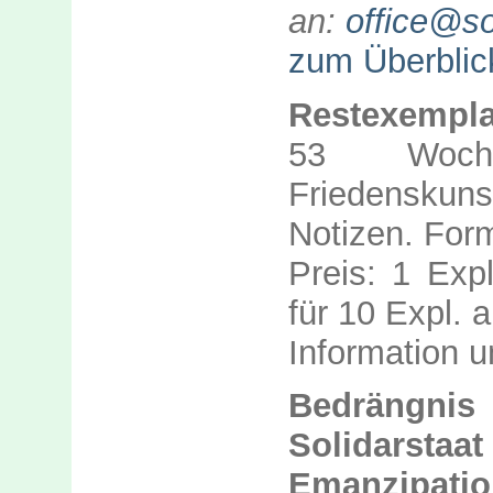
an:
office@so
zum Überblic
Restexempla
53 Woche
Friedensku
Notizen. Form
Preis: 1 Expl
für 10 Expl. 
Information 
Bedrängnis
Solidarstaat
Emanzipati