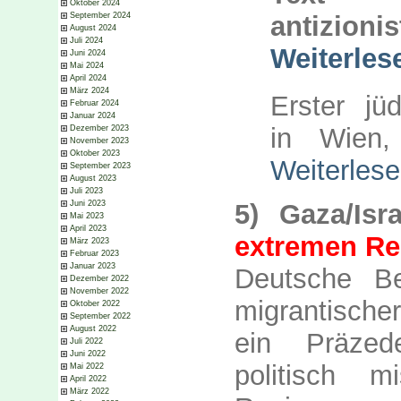
Oktober 2024
September 2024
antizio
August 2024
Juli 2024
Weiterles
Juni 2024
Mai 2024
April 2024
März 2024
Erster jüd
Februar 2024
Januar 2024
in Wien
Dezember 2023
November 2023
Oktober 2023
Weiterles
September 2023
August 2023
Juli 2023
Juni 2023
5) Gaza/Isra
Mai 2023
April 2023
extremen Re
März 2023
Februar 2023
Januar 2023
Deutsche Be
Dezember 2022
November 2022
migrantische
Oktober 2022
September 2022
August 2022
ein Präzed
Juli 2022
Juni 2022
politisch mi
Mai 2022
April 2022
März 2022