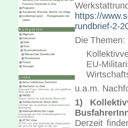
Nachlese zum Zeiteschichtetag an der Karl-
Werkstattrund
Franzens-Universität in Graz
Programm
Sozialforum Warclaw: Bericht von Helga
https://www.s
[solidaritaet-graz] … Reorganisation der
Linken
rundbrief-2-2
Kategorien
Allgemein
Die Themen:
Diskussion
Geld
Krise
Systemalternativen
Kollektivv
Matriarchale Gesellschaft
Revolutionen
EU-Militar
Protest
Sitzungen
Wirtschaft
Links
Aktive Arbeitslose Österreich
u.a.m. Nachfo
Alternative zu Geld
Interview Franz Hörmann, der eine geldfreie
Welt darstellt.
AMSEL
Grazer Verein für arbeitslose Menschen
1) Kollekti
Antifaschistische Aktion (AfA)
Infoblatt der revolutionär antifaschistischen
Bewegung
BusfahrerIn
Antiimperialistisches Lager
Homepage der AIK (Antiimperialistische
Koordination)
Derzeit find
ATTAC-Graz
ATTAC iste eine internationale Organisation,
die sich mit der Kritik an der rein