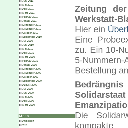
Juni 2011
Mai 2011
Zeitung der
April 2011
März 2011
Werkstatt-Bla
Februar 2011
Januar 2011
Dezember 2010
Hier ein
Über
November 2010
Oktober 2010
Eine Probeex
September 2010
Juli 2010
Juni 2010
zu. Ein 10-N
Mai 2010
April 2010
5-Nummern-A
März 2010
Februar 2010
Januar 2010
Bestellung a
Dezember 2009
November 2009
Oktober 2009
Bedrängnis
September 2009
August 2009
Juli 2009
Solidarstaat
Juni 2009
Mai 2009
April 2009
Emanzipati
März 2009
Die Solidar
Meta:
Anmelden
kompakte 
RSS