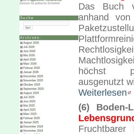
ZPS Aggressiver Humanismus
Das Buch v
Zentrum für politische Schönheit
anhand von 
Suche
Paketzuste
Plattformrein
Archives:
August 2026
Rechtlosig
Juli 2026
Juni 2026
Mai 2026
Machtlosigk
April 2026
März 2026
höchst pro
Februar 2026
Januar 2026
Dezember 2025
ausgenutzt wi
November 2025
Oktober 2025
September 2025
Weiterlesen
August 2025
Juli 2025
Juni 2025
(6) Boden-L
Mai 2025
April 2025
März 2025
Lebensgrund
Februar 2025
Januar 2025
Fruchtbarer
Dezember 2024
November 2024