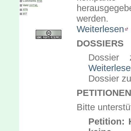
Comments
RSS
herausgegeb
Valid
XHTML
XFN
WP
werden.
Weiterlesen
DOSSIERS
Dossier
Weiterles
Dossier z
PETITIONE
Bitte unterstü
Petition: