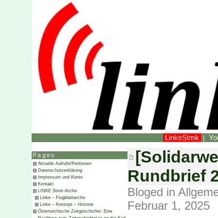
LinkeStmk
Yo
|
[Solidarwe
Pages
Aktuelle Aufrufe/Petitionen
Rundbrief 
Datenschutzerklärung
Impressum und Konto
Kontakt
Bloged in
Allgeme
LINKE.Stmk-Archiv
Linke – Flugblattarchiv
Februar 1, 2025
Linke – Konzept – Historie
Österreichische Zeitgeschichte: Eine