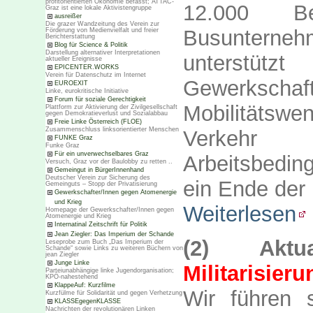
profitorientierten Ökonomie befasst; ATTAC-
12.000 Be
Graz ist eine lokale Aktivistengruppe
ausreißer
Die grazer Wandzeitung des Verein zur
Busunternehm
Förderung von Medienvielfalt und freier
Berichterstattung
Blog für Science & Politik
Darstellung alternativer Interpretationen
unterstüt
aktueller Ereignisse
EPICENTER.WORKS
Verein für Datenschutz im Internet
Gewerkschaf
EUROEXIT
Linke, eurokritische Initiative
Forum für soziale Gerechtigkeit
Mobilitäts
Plattform zur Aktivierung der Zivilgesellschaft
gegen Demokratieverlust und Sozialabbau
Freie Linke Österreich (FLOE)
Zusammenschluss linksorientierter Menschen
Verkehr
FUNKE Graz
Funke Graz
Für ein unverwechselbares Graz
Arbeitsbedin
Versuch, Graz vor der Baulobby zu retten ..
Gemeingut in BürgerInnenhand
Deutscher Verein zur Sicherung des
ein Ende der 
Gemeinguts – Stopp der Privatisierung
Gewerkschafter/Innen gegen Atomenergie
und Krieg
Weiterlesen
Homepage der Gewerkschafter/Innen gegen
Atomenergie und Krieg
Internatinal Zeitschrift für Politik
Jean Ziegler: Das Imperium der Schande
(2) Aktu
Leseprobe zum Buch „Das Imperium der
Schande“ sowie Links zu weiteren Büchern von
jean Ziegler
Junge Linke
Militarisieru
Parteiunabhängige linke Jugendorganisation;
KPÖ-nahestehend
KlappeAuf: Kurzfilme
Wir führen 
Kurzfülme für Solidarität und gegen Verhetzung
KLASSEgegenKLASSE
Nachrichten der revolutionären Linken