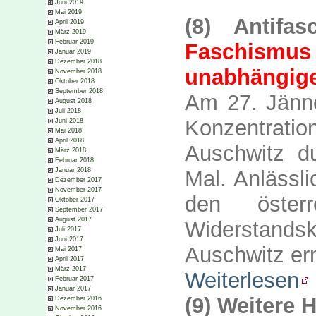
Juni 2019
Mai 2019
(8) Antifa
April 2019
März 2019
Februar 2019
Faschismu
Januar 2019
Dezember 2018
unabhängige
November 2018
Oktober 2018
September 2018
Am 27. Jänne
August 2018
Juli 2018
Konzentrat
Juni 2018
Mai 2018
April 2018
Auschwitz d
März 2018
Februar 2018
Januar 2018
Mal. Anlässli
Dezember 2017
November 2017
den österre
Oktober 2017
September 2017
August 2017
Widerstands
Juli 2017
Juni 2017
Auschwitz er
Mai 2017
April 2017
März 2017
Weiterlesen
Februar 2017
Januar 2017
(9) Weitere 
Dezember 2016
November 2016