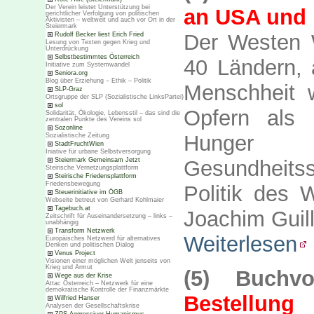
Der Verein leistet Unterstützung bei
an USA und 
gerichtlicher Verfolgung von politischen
Aktivisten – weltweit und auch vor Ort in der
Steiermark
Der Westen Wi
Rudolf Becker liest Erich Fried
Lesung von Texten gegen Krieg und
Unterdrückung
Selbstbestimmtes Österreich
40 Ländern, a
Initiative zum Systemwandel
Seniora.org
Blog über Erziehung – Ethik – Politik
Menschheit 
SLP-Graz
Ortsgruppe der SLP (Sozialistische LinksPartei)
sol
Opfern als m
Solidarität, Ökologie, Lebensstil – das sind die
zentralen Punkte des Vereins sol
Sozonline
Hunger 
Sozialistische Zeitung
StadtFruchtWien
Iniative für urbane Selbstversorgung
Steiermark Gemeinsam Jetzt
Gesundheits
Steirische Vernetzungsplattform
Steirische Friedensplattform
Friedensbewegung
Politik des 
Steuerinitiative im ÖGB
Webseite betreut von Gerhard Kohlmaier
Tagebuch.at
Joachim Guilli
Zeitschrift für Auseinandersetzung – links –
unabhängig
Transform Netzwerk
Weiterlesen
Europäisches Netzwerd für alternatives
Denken und politischen Dialog
Venus Project
Visionen einer möglichen Welt jenseits von
Krieg und Armut
(5) Buchvo
Wege aus der Krise
Attac Österreich – Netzwerk für eine
demokratische Kontrolle der Finanzmärkte
Bestellung
Wilfried Hanser
Analysen der Gesellschaftskrise