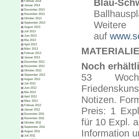
Blau-Sch
Februar 2014
Januar 2014
Dezember 2013
Ballhausp
November 2013
Oktober 2013
Wei
September 2013
August 2013
Juli 2013
auf
www.so
Juni 2013
Mai 2013
April 2013
MATERIALI
März 2013
Februar 2013
Januar 2013
Dezember 2012
Noch erhältl
November 2012
Oktober 2012
53 Woche
September 2012
August 2012
Juli 2012
Friedensku
Juni 2012
Mai 2012
Notizen. Form
April 2012
März 2012
Februar 2012
Preis: 1 Expl
Januar 2012
Dezember 2011
November 2011
für 10 Expl. 
Oktober 2011
September 2011
Information 
August 2011
Juli 2011