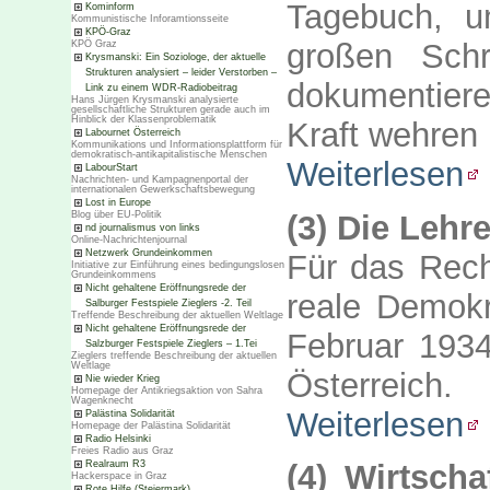
Tagebuch, u
Kominform
Kommunistische Inforamtionsseite
KPÖ-Graz
großen Schri
KPÖ Graz
Krysmanski: Ein Soziologe, der aktuelle
Strukturen analysiert – leider Verstorben –
dokumentiere
Link zu einem WDR-Radiobeitrag
Hans Jürgen Krysmanski analysierte
gesellschaftliche Strukturen gerade auch im
Hinblick der Klassenproblematik
Kraft wehren
Labournet Österreich
Kommunikations und Informationsplattform für
demokratisch-antikapitalistische Menschen
Weiterlesen
LabourStart
Nachrichten- und Kampagnenportal der
internationalen Gewerkschaftsbewegung
Lost in Europe
(3) Die Lehr
Blog über EU-Politik
nd journalismus von links
Online-Nachrichtenjournal
Netzwerk Grundeinkommen
Für das Rech
Initiative zur Einführung eines bedingungslosen
Grundeinkommens
Nicht gehaltene Eröffnungsrede der
reale Demokr
Salburger Festspiele Zieglers -2. Teil
Treffende Beschreibung der aktuellen Weltlage
Nicht gehaltene Eröffnungsrede der
Februar 1934
Salzburger Festspiele Zieglers – 1.Tei
Zieglers treffende Beschreibung der aktuellen
Weltlage
Österreich.
Nie wieder Krieg
Homepage der Antikriegsaktion von Sahra
Wagenknecht
Weiterlesen
Palästina Solidarität
Homepage der Palästina Solidarität
Radio Helsinki
Freies Radio aus Graz
Realraum R3
(4) Wirtscha
Hackerspace in Graz
Rote Hilfe (Steiermark)