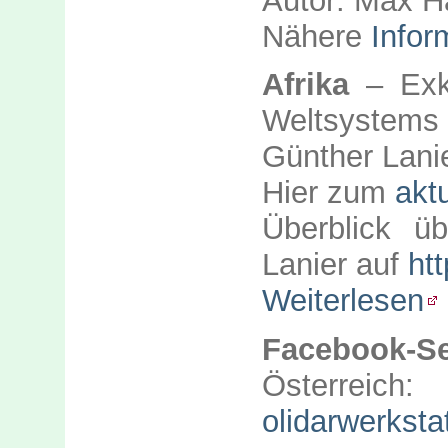
Autor: Max Ha
Nähere
Infor
Afrika
– Exk
Weltsystems
Günther Lani
Hier zum
akt
Überblick ü
Lanier auf
htt
Weiterlesen
Facebook-Se
Österr
olidarwerksta