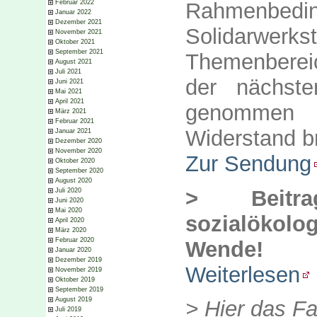
Rahmenbedin
Februar 2022
Januar 2022
Dezember 2021
Solidarwerk
November 2021
Oktober 2021
September 2021
Themenberei
August 2021
Juli 2021
der nächsten
Juni 2021
Mai 2021
April 2021
genommen
März 2021
Februar 2021
Widerstand b
Januar 2021
Dezember 2020
November 2020
Zur Sendung
Oktober 2020
September 2020
August 2020
> Beitr
Juli 2020
Juni 2020
Mai 2020
sozialökolog
April 2020
März 2020
Februar 2020
Wende!
Januar 2020
Dezember 2019
Weiterlesen
November 2019
Oktober 2019
September 2019
August 2019
> Hier das Fal
Juli 2019