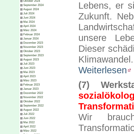
Oktober 2024
Lebens, er s
September 2024
August 2024
Zukunft. Neb
Juli 2024
Juni 2024
Mai 2024
Landwirtschaf
April 2024
März 2024
unsere Leb
Februar 2024
Januar 2024
Dezember 2023
Dieser schädi
November 2023
Oktober 2023
September 2023
Klimawandel.
August 2023
Juli 2023
Weiterlesen
Juni 2023
Mai 2023
April 2023
März 2023
(7) Werkst
Februar 2023
Januar 2023
sozialökolog
Dezember 2022
November 2022
Oktober 2022
Transformat
September 2022
August 2022
Wir brauch
Juli 2022
Juni 2022
Mai 2022
Transformati
April 2022
März 2022