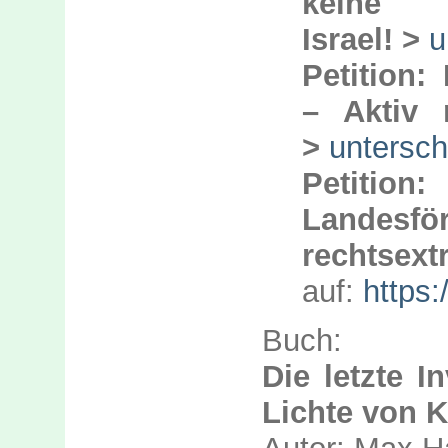
keine 
Israel! >
u
Petition:
– Aktiv n
>
untersch
Petiti
Lande
rechtse
auf:
https:
Buch:
Die letzte I
Lichte von K