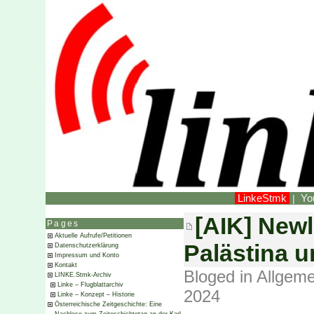
LinkeStmk
Yo
|
[AIK] Newl
Pages
Aktuelle Aufrufe/Petitionen
Palästina u
Datenschutzerklärung
Impressum und Konto
Kontakt
Bloged in
Allgeme
LINKE.Stmk-Archiv
Linke – Flugblattarchiv
2024
Linke – Konzept – Historie
Österreichische Zeitgeschichte: Eine