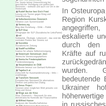
Der Verein leistet Unterstützung bei
gerichtlicher Verfolgung von politischen
Aktivisten – weltweit und auch vor Ort in der
In Osteuropa
Steiermark
Rudolf Becker liest Erich Fried
Lesung von Texten gegen Krieg und
Unterdrückung
Region Kursk
Selbstbestimmtes Österreich
Initiative zum Systemwandel
Seniora.org
angegriffen
Blog über Erziehung – Ethik – Politik
SLP-Graz
Ortsgruppe der SLP (Sozialistische LinksPartei)
eskalierte un
sol
Solidarität, Ökologie, Lebensstil – das sind die
zentralen Punkte des Vereins sol
durch den 
Sozonline
Sozialistische Zeitung
StadtFruchtWien
Kräfte auf r
Iniative für urbane Selbstversorgung
Steiermark Gemeinsam Jetzt
Steirische Vernetzungsplattform
zurückgedrän
Steirische Friedensplattform
Friedensbewegung
Steuerinitiative im ÖGB
Webseite betreut von Gerhard Kohlmaier
wurden. G
Tagebuch.at
Zeitschrift für Auseinandersetzung – links –
unabhängig
bedeutende E
Transform Netzwerk
Europäisches Netzwerd für alternatives
Denken und politischen Dialog
Ukrainer ho
Venus Project
Visionen einer möglichen Welt jenseits von
Krieg und Armut
Wege aus der Krise
höherwertige
Attac Österreich – Netzwerk für eine
demokratische Kontrolle der Finanzmärkte
Wilfried Hanser
in russisches
Analysen der Gesellschaftskrise