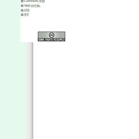
Comments
RSS
Valid
XHTML
XFN
WP