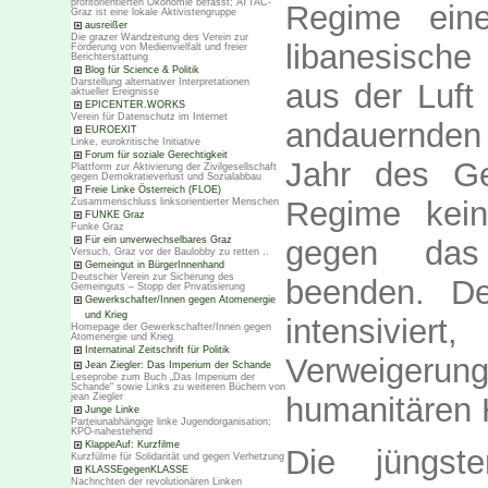
profitorientierten Ökonomie befasst; ATTAC-
Regime ein
Graz ist eine lokale Aktivistengruppe
ausreißer
Die grazer Wandzeitung des Verein zur
libanesische
Förderung von Medienvielfalt und freier
Berichterstattung
Blog für Science & Politik
Darstellung alternativer Interpretationen
aus der Luft
aktueller Ereignisse
EPICENTER.WORKS
Verein für Datenschutz im Internet
andauernde
EUROEXIT
Linke, eurokritische Initiative
Forum für soziale Gerechtigkeit
Jahr des Ge
Plattform zur Aktivierung der Zivilgesellschaft
gegen Demokratieverlust und Sozialabbau
Freie Linke Österreich (FLOE)
Regime kein
Zusammenschluss linksorientierter Menschen
FUNKE Graz
Funke Graz
gegen das 
Für ein unverwechselbares Graz
Versuch, Graz vor der Baulobby zu retten ..
Gemeingut in BürgerInnenhand
Deutscher Verein zur Sicherung des
beenden. De
Gemeinguts – Stopp der Privatisierung
Gewerkschafter/Innen gegen Atomenergie
und Krieg
intensivie
Homepage der Gewerkschafter/Innen gegen
Atomenergie und Krieg
Internatinal Zeitschrift für Politik
Verweiger
Jean Ziegler: Das Imperium der Schande
Leseprobe zum Buch „Das Imperium der
Schande“ sowie Links zu weiteren Büchern von
humanitären H
jean Ziegler
Junge Linke
Parteiunabhängige linke Jugendorganisation;
KPÖ-nahestehend
KlappeAuf: Kurzfilme
Die jüngst
Kurzfülme für Solidarität und gegen Verhetzung
KLASSEgegenKLASSE
Nachrichten der revolutionären Linken