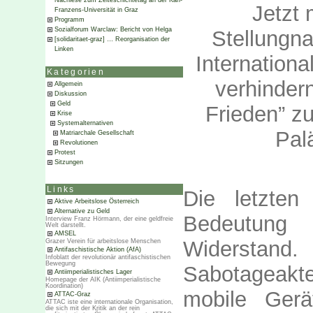
Nachlese zum Zeiteschichtetag an der Karl-
Jetzt 
Franzens-Universität in Graz
Programm
Sozialforum Warclaw: Bericht von Helga
Stellungn
[solidaritaet-graz] … Reorganisation der
Linken
International
Kategorien
verhindern
Allgemein
Diskussion
Geld
Frieden” z
Krise
Systemalternativen
Pal
Matriarchale Gesellschaft
Revolutionen
Protest
Sitzungen
Links
Die letzte
Aktive Arbeitslose Österreich
Alternative zu Geld
Bedeutung f
Interview Franz Hörmann, der eine geldfreie
Welt darstellt.
AMSEL
Widersta
Grazer Verein für arbeitslose Menschen
Antifaschistische Aktion (AfA)
Infoblatt der revolutionär antifaschistischen
Bewegung
Sabotageak
Antiimperialistisches Lager
Homepage der AIK (Antiimperialistische
Koordination)
mobile Gerä
ATTAC-Graz
ATTAC iste eine internationale Organisation,
die sich mit der Kritik an der rein