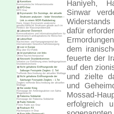
Haniyeh, H
Kominform
Kommunistische Inforamtionsseite
KPÖ-Graz
Sinwar verd
KPÖ Graz
Krysmanski: Ein Soziologe, der aktuelle
Strukturen analysiert – leider Verstorben –
Widerstands
Link zu einem WDR-Radiobeitrag
Hans Jürgen Krysmanski analysierte
gesellschaftliche Strukturen gerade auch im
dafür erforde
Hinblick der Klassenproblematik
Labournet Österreich
Kommunikations und Informationsplattform für
demokratisch-antikapitalistische Menschen
Ermordungen
LabourStart
Nachrichten- und Kampagnenportal der
internationalen Gewerkschaftsbewegung
dem iranisch
Lost in Europe
Blog über EU-Politik
nd journalismus von links
feuerte der I
Online-Nachrichtenjournal
Netzwerk Grundeinkommen
Initiative zur Einführung eines bedingungslosen
Grundeinkommens
auf den zioni
Nicht gehaltene Eröffnungsrede der
Salburger Festspiele Zieglers -2. Teil
Treffende Beschreibung der aktuellen Weltlage
und zielte d
Nicht gehaltene Eröffnungsrede der
Salzburger Festspiele Zieglers – 1.Tei
und Geheimdi
Zieglers treffende Beschreibung der aktuellen
Weltlage
Nie wieder Krieg
Homepage der Antikriegsaktion von Sahra
Mossad-Haup
Wagenknecht
Palästina Solidarität
Homepage der Palästina Solidarität
erfolgreich
Radio Helsinki
Freies Radio aus Graz
Realraum R3
sogenannten 
Hackerspace in Graz
Rote Hilfe (Steiermark)