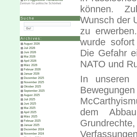
ZPS Aggressiver Humanismus
Zentrum für politische Schönheit
können. Zu
Wunsch der U
Suche
zu erwerben.
Archives:
wurde sofort 
August 2026
Juli 2026
Die Gefahr e
Juni 2026
Mai 2026
NATO und Rus
April 2026
März 2026
Februar 2026
Januar 2026
In unseren 
Dezember 2025
November 2025
Bewegunge
Oktober 2025
September 2025
August 2025
McCarthyism
Juli 2025
Juni 2025
Mai 2025
dem Abbau 
April 2025
März 2025
Grundrecht
Februar 2025
Januar 2025
Dezember 2024
Verfassung
November 2024