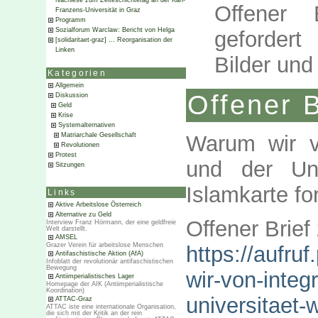
Nachlese zum Zeiteschichtetag an der Karl-
Offener 
Franzens-Universität in Graz
Programm
Sozialforum Warclaw: Bericht von Helga
gefordert
[solidaritaet-graz] … Reorganisation der
Linken
Bilder un
Kategorien
Allgemein
Offener B
Diskussion
Geld
Krise
Systemalternativen
Warum wir vo
Matriarchale Gesellschaft
Revolutionen
Protest
und der Un
Sitzungen
Islamkarte fo
Links
Aktive Arbeitslose Österreich
Alternative zu Geld
Offener Brief
Interview Franz Hörmann, der eine geldfreie
Welt darstellt.
AMSEL
Grazer Verein für arbeitslose Menschen
https://aufruf
Antifaschistische Aktion (AfA)
Infoblatt der revolutionär antifaschistischen
Bewegung
wir-von-integ
Antiimperialistisches Lager
Homepage der AIK (Antiimperialistische
Koordination)
universitaet-
ATTAC-Graz
ATTAC iste eine internationale Organisation,
die sich mit der Kritik an der rein