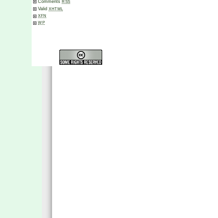
Comments
RSS
Valid
XHTML
XFN
WP