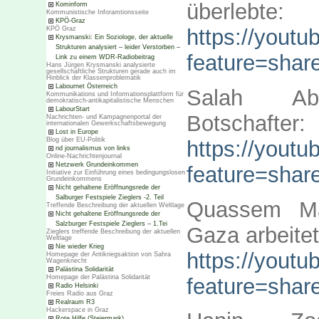
überlebte:
Kominform
Kommunistische Inforamtionsseite
KPÖ-Graz
https://you
KPÖ Graz
Krysmanski: Ein Soziologe, der aktuelle
Strukturen analysiert – leider Verstorben –
feature=shar
Link zu einem WDR-Radiobeitrag
Hans Jürgen Krysmanski analysierte
gesellschaftliche Strukturen gerade auch im
Hinblick der Klassenproblematik
Labournet Österreich
Salah Abde
Kommunikations und Informationsplattform für
demokratisch-antikapitalistische Menschen
LabourStart
Botschafter:
Nachrichten- und Kampagnenportal der
internationalen Gewerkschaftsbewegung
Lost in Europe
Blog über EU-Politik
https://you
nd journalismus von links
Online-Nachrichtenjournal
Netzwerk Grundeinkommen
feature=shar
Initiative zur Einführung eines bedingungslosen
Grundeinkommens
Nicht gehaltene Eröffnungsrede der
Salburger Festspiele Zieglers -2. Teil
Quassem Mas
Treffende Beschreibung der aktuellen Weltlage
Nicht gehaltene Eröffnungsrede der
Salzburger Festspiele Zieglers – 1.Tei
Gaza arbeite
Zieglers treffende Beschreibung der aktuellen
Weltlage
Nie wieder Krieg
https://yout
Homepage der Antikriegsaktion von Sahra
Wagenknecht
Palästina Solidarität
Homepage der Palästina Solidarität
feature=shar
Radio Helsinki
Freies Radio aus Graz
Realraum R3
Hackerspace in Graz
Rote Hilfe (Steiermark)