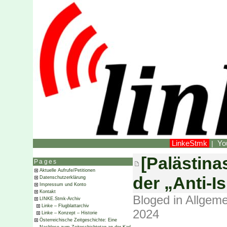
LinkeStmk
Yo
|
[Palästina
Pages
Aktuelle Aufrufe/Petitionen
der „Anti-I
Datenschutzerklärung
Impressum und Konto
Kontakt
Bloged in
Allgeme
LINKE.Stmk-Archiv
Linke – Flugblattarchiv
2024
Linke – Konzept – Historie
Österreichische Zeitgeschichte: Eine