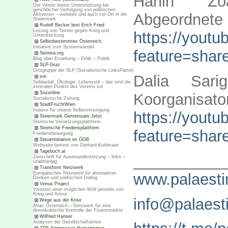
Hanin Zoa
Der Verein leistet Unterstützung bei
gerichtlicher Verfolgung von politischen
Abgeordnete
Aktivisten – weltweit und auch vor Ort in der
Steiermark
Rudolf Becker liest Erich Fried
Lesung von Texten gegen Krieg und
https://yout
Unterdrückung
Selbstbestimmtes Österreich
Initiative zum Systemwandel
feature=shar
Seniora.org
Blog über Erziehung – Ethik – Politik
SLP-Graz
Ortsgruppe der SLP (Sozialistische LinksPartei)
Dalia Sari
sol
Solidarität, Ökologie, Lebensstil – das sind die
zentralen Punkte des Vereins sol
Sozonline
Koorganisato
Sozialistische Zeitung
StadtFruchtWien
Iniative für urbane Selbstversorgung
https://yout
Steiermark Gemeinsam Jetzt
Steirische Vernetzungsplattform
Steirische Friedensplattform
feature=shar
Friedensbewegung
Steuerinitiative im ÖGB
Webseite betreut von Gerhard Kohlmaier
Tagebuch.at
__________
Zeitschrift für Auseinandersetzung – links –
unabhängig
Transform Netzwerk
www.palaestin
Europäisches Netzwerd für alternatives
Denken und politischen Dialog
Venus Project
Visionen einer möglichen Welt jenseits von
Krieg und Armut
info@palaesti
Wege aus der Krise
Attac Österreich – Netzwerk für eine
demokratische Kontrolle der Finanzmärkte
Wilfried Hanser
Analysen der Gesellschaftskrise