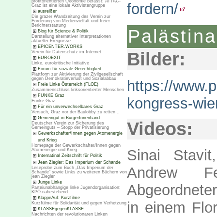
profitorientierten Ökonomie befasst; ATTAC-
fordern/
Graz ist eine lokale Aktivistengruppe
ausreißer
Die grazer Wandzeitung des Verein zur
Förderung von Medienvielfalt und freier
Berichterstattung
Palästin
Blog für Science & Politik
Darstellung alternativer Interpretationen
aktueller Ereignisse
EPICENTER.WORKS
Bilder:
Verein für Datenschutz im Internet
EUROEXIT
Linke, eurokritische Initiative
Forum für soziale Gerechtigkeit
Plattform zur Aktivierung der Zivilgesellschaft
gegen Demokratieverlust und Sozialabbau
https://www.pa
Freie Linke Österreich (FLOE)
Zusammenschluss linksorientierter Menschen
FUNKE Graz
kongress-wien
Funke Graz
Für ein unverwechselbares Graz
Versuch, Graz vor der Baulobby zu retten ..
Gemeingut in BürgerInnenhand
Videos:
Deutscher Verein zur Sicherung des
Gemeinguts – Stopp der Privatisierung
Gewerkschafter/Innen gegen Atomenergie
und Krieg
Homepage der Gewerkschafter/Innen gegen
Sinai Stavit
Atomenergie und Krieg
Internatinal Zeitschrift für Politik
Jean Ziegler: Das Imperium der Schande
Andrew Fe
Leseprobe zum Buch „Das Imperium der
Schande“ sowie Links zu weiteren Büchern von
jean Ziegler
Junge Linke
Abgeordneter
Parteiunabhängige linke Jugendorganisation;
KPÖ-nahestehend
KlappeAuf: Kurzfilme
in einem Flor
Kurzfülme für Solidarität und gegen Verhetzung
KLASSEgegenKLASSE
Nachrichten der revolutionären Linken